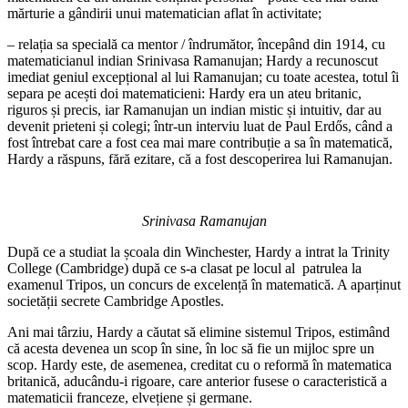
mărturie a gândirii unui matematician aflat în activitate;
– relația sa specială ca mentor / îndrumător, începând din 1914, cu
matematicianul indian Srinivasa Ramanujan; Hardy a recunoscut
imediat geniul excepțional al lui Ramanujan; cu toate acestea, totul îi
separa pe acești doi matematicieni: Hardy era un ateu britanic,
riguros și precis, iar Ramanujan un indian mistic și intuitiv, dar au
devenit prieteni și colegi; într-un interviu luat de Paul Erdős, când a
fost întrebat care a fost cea mai mare contribuție a sa în matematică,
Hardy a răspuns, fără ezitare, că a fost descoperirea lui Ramanujan.
Srinivasa Ramanujan
După ce a studiat la școala din Winchester, Hardy a intrat la Trinity
College (Cambridge) după ce s-a clasat pe locul al patrulea la
examenul Tripos, un concurs de excelență în matematică. A aparținut
societății secrete Cambridge Apostles.
Ani mai târziu, Hardy a căutat să elimine sistemul Tripos, estimând
că acesta devenea un scop în sine, în loc să fie un mijloc spre un
scop. Hardy este, de asemenea, creditat cu o reformă în matematica
britanică, aducându-i rigoare, care anterior fusese o caracteristică a
matematicii franceze, elvețiene și germane.