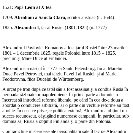
1521: Papa
Leon al X-lea
1709:
Abraham a Sancta Clara
, scriitor austriac (n. 1644)
1825:
Alexandru I
, țar al Rusiei (1801-1825) (n. 1777)
Alexandru I Pavlovici Romanov a fost țarul Rusiei între 23 martie
1801 – 1 decembrie 1825, regele Poloniei între 1815 – 1825,
precum și Mare Duce al Finlandei.
Alexandru s-a născut în 1777 la Sankt Petersburg, fiu al Marelui
Duce Pavel Petrovici, mai târziu Pavel I al Rusiei, și al Mariei
Feodorovna, fiica Ducelui de Württemberg.
A urcat pe tron după ce tatăl său a fost asasinat și a condus Rusia în
perioada războaielor napoleoniene. În prima parte a domniei a
încercat să introducă reforme liberale, pe când în cea de-a doua a
abordat o conducere arbitrară, iar o parte din vechile reforme au fost
abolite. În ceea ce privește politica externă, Alexandru a obținut un
succes recunoscut, câștigând numeroase campanii. În particular, sub
domnia sa, Rusia a obținut Finlanda și o parte din Polonia.
Contradicțiile misterioase ale personalității sale îl fac pe Alexandru