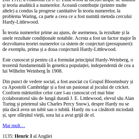
și teoria analitică a numerelor. Această contribuție (printre multe
altele) a condus la progrese cantitative în teoria numerelor, la
problema Waring, ca parte a ceea ce a fost numită metoda cercului
Hardy-Littlewood.
În teoria numerelor prime au ajuns, de asemenea, la rezultate și la
unele rezultate condiționale notabile. Acesta a fost un factor major în
dezvoltarea teoriei numerelor ca sistem de conjecturi (presupuneri):
de exemplu, prima și a doua conjectură Hardy-Littlewood.
Este cunoscut și pentru că a formulat principiul Hardy-Weinberg, o
teoremă fundamentală în genetica populației, independentă de cea a
lui Wilhelm Weinberg în 1908.
Din punct de vedere social, a fost asociat cu Grupul Bloomsbury și
cu Apostolii Cambridge și a fost un pasionat al jocului de cricket.
Conform mărturiilor celor care l-au cunoscut cel mai bine
(colaboratorul său de lungă durată J. E. Littlewood, elevul său Alan
Turing și prietenul său Charles Percy Snow), despre Hardy nu se
știa dacă avea un iubit sau o iubită. Hardy nu s-a căsătorit niciodată
și, spre sfârșitul vieții, sora lui a avut grijă de el.
Mai mult…
1135:
Henric I
al Angliei