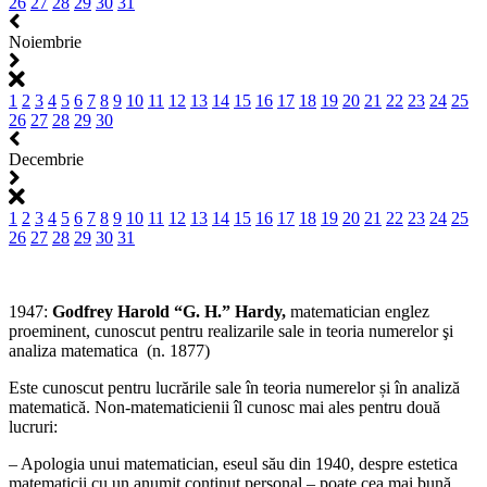
26
27
28
29
30
31
Noiembrie
1
2
3
4
5
6
7
8
9
10
11
12
13
14
15
16
17
18
19
20
21
22
23
24
25
26
27
28
29
30
Decembrie
1
2
3
4
5
6
7
8
9
10
11
12
13
14
15
16
17
18
19
20
21
22
23
24
25
26
27
28
29
30
31
1947:
Godfrey Harold “G. H.” Hardy,
matematician englez
proeminent,
cunoscut pentru realizarile sale in teoria numerelor şi
analiza matematica
(n. 1877)
Este cunoscut pentru lucrările sale în teoria numerelor și în analiză
matematică. Non-matematicienii îl cunosc mai ales pentru două
lucruri:
– Apologia unui matematician, eseul său din 1940, despre estetica
matematicii cu un anumit conținut personal – poate cea mai bună