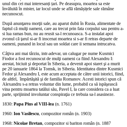
unul din cei mai interesanți țari. Pe deasupra, moartea sa este
învăluită în mister, iar locul unde se află rămășițele sale rămâne
necunoscut.
După anunţarea morţii sale, au aparut dubii în Rusia, alimentate de
faptul că mulţi oameni, care au trecut prin fata corpului sau pentru a-
si lua ramas bun, nu au reusit sa-l recunoasca. S-a instalat apoi
zvonul că ţarul si-ar fi inscenat moartea si s-ar fi retras departe de
oameni, punand in locul sau un soldat care ii semana intrucatva.
Câţiva ani mai târziu, intr-adevar, un calugar pe nume Kusmici
Fiodor a fost recunoscut de mulţi oameni ca fiind Alexandru I:
arestat, biciuit şi deportat în Siberia, a devenit apoi staret şi a murit
pe 20 ianuarie 1864 la Tomsk, in Siberia. Identitatea dintre Kusmici
Fedor şi Alexandru I, este acum acceptata de către unii istorici, fiind,
de altfel, împărtăşită şi de familia Romanov. Acesti istorici spun că
Alexandru s-a retras voluntar din lume, probabil ca să ispăşească
vina pentru moartea tatălui său, Pavel I, la care considera ca a luat
parte, sprijinind involuntar conspiraţia ce trebuia sa-l asasineze.
1830:
Papa Pius al VIII-lea
(n. 1761)
1960:
Ion Vasilescu
, compozitor român (n. 1903)
1968:
Nicolae Bretan
, compozitor si bariton român (n. 1887