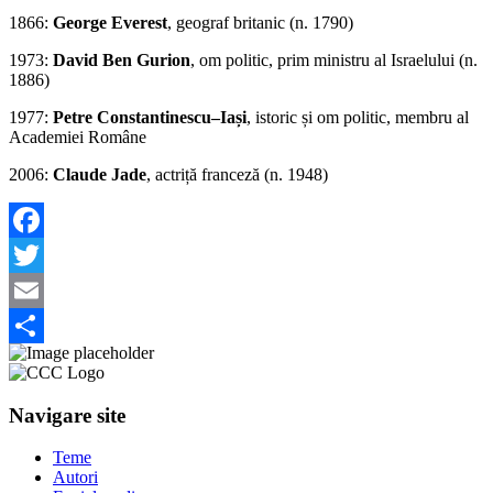
1866:
George Everest
, geograf britanic (n. 1790)
1973:
David Ben Gurion
, om politic, prim ministru al Israelului (n.
1886)
1977:
Petre Constantinescu–Iași
, istoric și om politic, membru al
Academiei Române
2006:
Claude Jade
, actriță franceză (n. 1948)
Facebook
Twitter
Email
Share
Navigare site
Teme
Autori