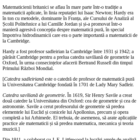
Matematicienii britanici se aflau în mare parte într-o tradiție a
matematicii aplicate, în linia reputației lui Isaac Newton; Hardy era
în ton cu metodele, dominante în Franța, ale Cursului de Analiză al
Școlii Politehnice a lui Camille Jordan și și-a promovat într-o
manieră agresivă concepția despre matematică pură, în special
împotriva hidrodinamicii care era o parte importantă a matematicii de
la Cambridge.
Hardy a fost profesor sadleirian la Cambridge între 1931 și 1942; a
părăsit Cambridge pentru a prelua catedra saviliană de geometrie la
Oxford, în urma consecințelor afacerii Bertrand Russell din timpul
Primului Război Mondial.
[
Catedra sadleiriană
este o catedră de profesor de matematică pură
la Universitatea Cambridge fondată în 1701 de Lady Mary Sadleir.
Catedra saviliană de geometrie
. În 1619, Sir Henry Savile a creat
două catedre la Universitatea din Oxford: cea de geometrie și cea de
astronomie. Savile a cerut profesorului de geometrie să predea
elementele lui Euclid și conicele lui Apollonius, precum și opera
completă a lui Arhimede. El trebuia, de asemenea, să arate aplicațiile
practice ale matematicii și să predea matematica, mecanica și teoria
muzicii.]
Din 1911, a colaborat cu J. E. Littlewood la lucrări ample de analiză