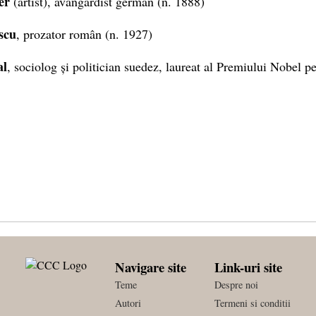
er
(artist), avangardist german (n. 1888)
scu
, prozator român (n. 1927)
al
, sociolog și politician suedez, laureat al Premiului Nobel p
Navigare site
Link-uri site
Teme
Despre noi
Autori
Termeni si conditii