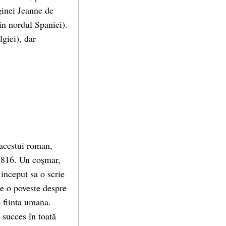
ginei Jeanne de
in nordul Spaniei).
giei), dar
 acestui roman,
 1816. Un coşmar,
 inceput sa o scrie
te o poveste despre
o fiinta umana.
 succes în toată