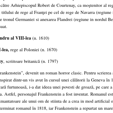
 către Arhiepiscopul Robert de Courtenay, ca moştenitor al re
titlului de rege al Franţei pe cel de rege de Navarra (regiune 
ige tronul Germaniei si anexarea Flandrei (regiune in nordul Bel
suat.
ndru al VIII-lea
(n. 1610)
-lea,
rege al Poloniei (n. 1670)
ey
, scriitoare britanică (n. 1797)
Frankenstein”, devenit un roman horror clasic. Pentru scrierea
nspirat dintr-un vis avut în cursul unei călătorii la Geneva în
ară furtunoasă, i-a dat ideea unei povesti de groază, pe care a
a. Astfel, personajul Frankenstein a fost inventat. Romanul es
imantatoare ale unui om de stiinta de a crea in mod artificial 
terminat romanul în 1818, iar Frankenstein a repurtat un mare