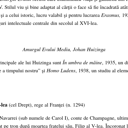
 Stilul viu și bine adaptat al cărții o face să fie încadrată atât
 și a celui istoric, lucru valabil și pentru lucrarea
Erasmus,
19
guri intelectuale centrale din secolul al XVI-lea.
Amurgul Evului Mediu, Johan Huizinga
rincipale ale lui Huizinga sunt
În umbra de mâine
, 1935, un d
le a timpului nostru” și
Homo Ludens
, 1938, un studiu al elem
-lea
(cel Drept), rege al Franței (n. 1294)
 Navarrei (sub numele de Carol I), conte de Champagne, ulti
at pe tron după moartea fratelui său, Filip al V-lea. Încoronat