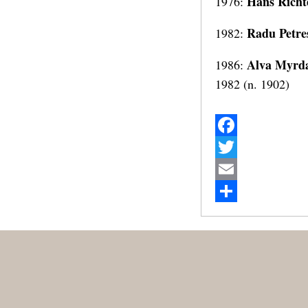
Hans Richt
1976:
Radu Petre
1982:
Alva Myrd
1986:
1982 (n. 1902)
Facebook
Twitter
Email
Share