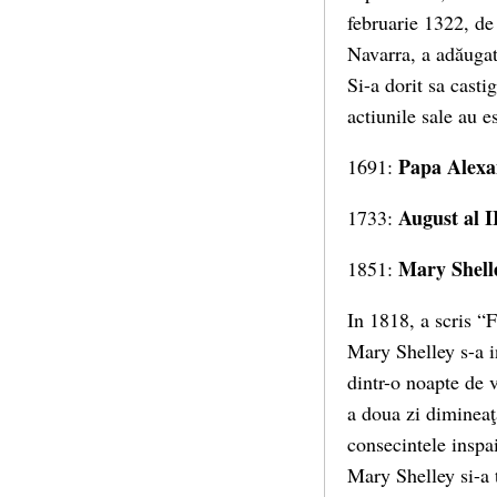
februarie 1322, de
Navarra, a adăugat 
Si-a dorit sa cast
actiunile sale au e
Papa Alexa
1691:
August al II
1733:
Mary Shell
1851:
In 1818, a scris “
Mary Shelley s-a i
dintr-o noapte de v
a doua zi dimineaţ
consecintele inspa
Mary Shelley si-a 