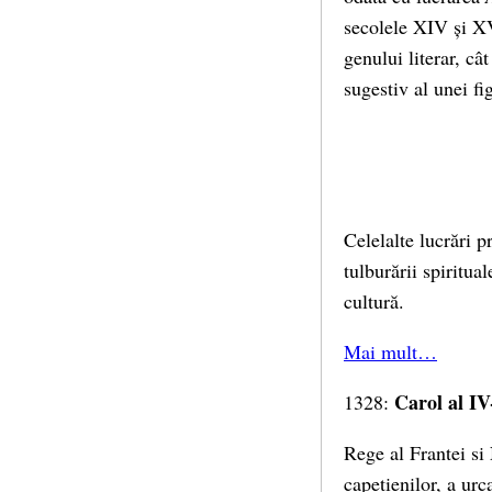
secolele XIV și XV.
genului literar, cât
sugestiv al unei fi
Celelalte lucrări p
tulburării spiritua
cultură.
Mai mult…
Carol al IV
1328:
Rege al Frantei si
capetienilor, a urc