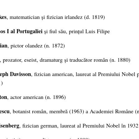
kes
, matematician și fizician irlandez (d. 1819)
os I al Portugaliei
și fiul său, prințul Luis Filipe
ian
, pictor olandez (n. 1872)
, prozator, eseist, dramaturg și traducător român (n. 1880)
eph Davisson
, fizician american, laureat al Premiului Nobel p
1)
ton
, actor american (n. 1896)
escu
, botanist român, membră (1963) a Academiei Române (n
senberg
, fizician german, laureat al Premiului Nobel în 1932