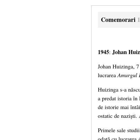
Comemorari
1
1945
Johan Huiz
:
Johan Huizinga, 7 
lucrarea
Amurgul 
Huizinga s-a născu
a predat istoria în
de istorie mai înt
ostatic de naziști. 
Primele sale studii 
odată cu lucrarea