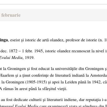
 februarie
inga
, eseist și istoric de artă olandez, profesor de istorie (n. 
dec. 1872 – 1 febr. 1945, istoric olandez recunoscut la nivel i
Evului Mediu
, 1919.
t la Groningen și fost educat la universitățile din Groningen 
 Haarlem și a ținut conferințe de literatură indiană la Amsterda
âi la Groningen (1905-1915) și apoi la Leiden până în 1942, cân
A rămas în arest până la sfârșitul vieții.
au fost dedicate culturii și literaturii indiene, dar reputația i-
Amurgul Evului Mediu
care examinează viața și gândirea din F