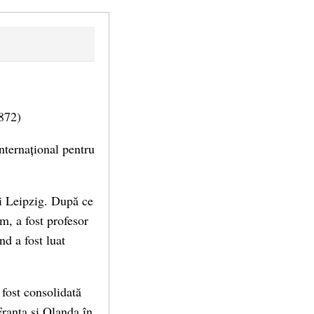
1872)
nternațional pentru
și Leipzig. După ce
m, a fost profesor
d a fost luat
a fost consolidată
ranța și Olanda în