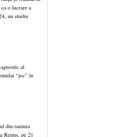
 ca o lucrare a
24, un studiu
iagnostic al
entului “joc” în
mul din ramura
 la Reims, pe 21