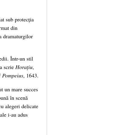
at sub protecția
ormat din
ea dramaturgilor
ii. Într-un stil
 a scrie
Horațiu
,
i Pompeius
, 1643.
vut un mare succes
pună în scenă
u alegeri delicate
sale i-au adus