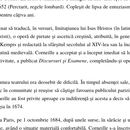
652 (Perctarit, regele lombard). Copleșit de lipsa de entuziasm
pentru câțiva ani.
inat să traducă, în versuri, Imitațiunea lui Isus Hristos (în lati
isti), o operă de pietate și ascetică creștină, atribuită, în gene
mpis și redactată la sfârșitul secolului al XIV-lea sau la înc
atină medievală. Corneille a acceptat și a început imediat să l
ivitate, a publicat
Discursuri și Examene
, completându-și ope
umea teatrului era deosebit de dificilă. În timpul absenței sale
c în comunitate și reușise să câștige favoarea publicului pariz
neille au fost privite aproape cu indiferență și acesta a decis 
gia în 1674.
a Paris, pe 1 octombrie 1684, după unele surse, în sărăcie și u
le, având o situație materială confortabilă. Corneille s-a înscris