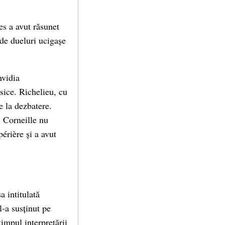
es a avut răsunet
de dueluri ucigașe
nvidia
asice. Richelieu, cu
e la dezbatere.
 Corneille nu
érière și a avut
a intitulată
l-a susținut pe
impul interpretării