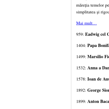
măreția temelor pe 
simplitatea și rigo
Mai mult…
Eadwig cel C
959:
Papa Bonif
1404:
Marsilio Fi
1499:
Anna a Da
1532:
Ioan de Aus
1578:
George Sio
1892:
Anton Baca
1899: