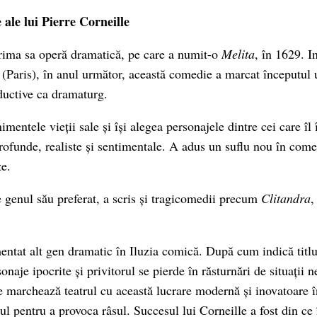
 ale lui Pierre Corneille
prima sa operă dramatică, pe care a numit-o
Melita
, în 1629. In
(Paris), în anul următor, această comedie a marcat începutul 
ductive ca dramaturg.
imentele vieții sale și își alegea personajele dintre cei care î
rofunde, realiste și sentimentale. A adus un suflu nou în comed
ze.
e genul său preferat, a scris și tragicomedii precum
Clitandra
,
entat alt gen dramatic în Iluzia comică. După cum indică titlu
onaje ipocrite și privitorul se pierde în răsturnări de situații n
e marchează teatrul cu această lucrare modernă și inovatoare în
rul pentru a provoca râsul. Succesul lui Corneille a fost din ce