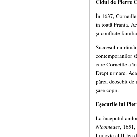
Cidul de Pierre C
În 1637, Corneille
în toată Franța. A
și conflicte famili
Succesul nu rămâne
contemporanilor săi
care Corneille a î
Drept urmare, Acad
părea deosebit de 
șase copii.
Eșecurile lui Pier
La începutul anilo
Nicomedes
, 1651,
Ludovic al II-lea 