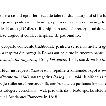
u era de-a dreptul fermecat de talentul dramaturgului și l-a lu
 o pensie pentru a se alătura grupului de poeți și dramaturgi f
ile, Rotrou și Colletet. Reuniți sub această protecție, misiun
ese tragice și comice, inspirate de patronul lor.
t deoparte comediile tradiționale pentru a scrie mai multe traged
 s-a inspirat din poveștile Romei antice citite în tinerețe pentru
lemența lui Augustus
, 1641,
Polyeucte
, 1641, sau
Moartea lu
critici, nu respecta întotdeauna regulile tradiționale. Apoi a a
Mincinosul
, 1643 sau tragediei
Rodogune
, 1644. Îi plăcea să 
eție sufletească remarcabilă, confruntate cu pasiunea lor sau c
a „alegere corneliană” – alegere dificilă). Toate spectacolele 
u al Academiei Franceze în 1648.