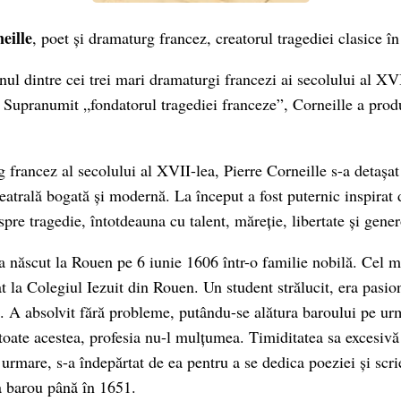
eille
, poet și dramaturg francez, creatorul tragediei clasice î
nul dintre cei trei mari dramaturgi francezi ai secolului al XVI
 Supranumit „fondatorul tragediei franceze”, Corneille a prod
francez al secolului al XVII-lea, Pierre Corneille s-a detașa
teatrală bogată și modernă. La început a fost puternic inspirat
 spre tragedie, întotdeauna cu talent, măreție, libertate și gener
-a născut la Rouen pe 6 iunie 1606 într-o familie nobilă. Cel m
at la Colegiul Iezuit din Rouen. Un student strălucit, era pasion
e. A absolvit fără probleme, putându-se alătura baroului pe urm
toate acestea, profesia nu-l mulțumea. Timiditatea sa excesivă
 urmare, s-a îndepărtat de ea pentru a se dedica poeziei și scri
la barou până în 1651.