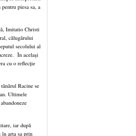
 pentru piesa sa, a
nă, Imitatio Christi
ral, călugărului
eputul secolului al
ucreze. În același
ra cu o reflecție
, tânărul Racine se
ian. Ultimele
să abandoneze
itare, iar după
 în arta sa prin