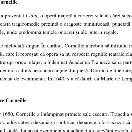
orneille
 a prezentat
Cidul
, o operă majoră a carierei sale al cărei succ
ceastă tragicomedie prezintă o dragoste tumultuoasă, punctată 
ale, unde predomină temele onoarei și ale puterii regale.
 niciodată singur. În curând, Corneille a trebuit să înfrunte i
, care îi reproșau că opera sa nu respectă regulile teatrale cl
ntrerupt orice relație, a îndemnat Academia Franceză să ia part
emia a admis neconcordanțele din piesă. Dornic de libertate,
afectat de evenimente. În 1640, s-a căsătorit cu Marie de Lemp
re Corneille
r 1650, Corneille a întâmpinat primele sale eșecuri. Tragedia s
 i-a adus câteva dezamăgiri politice, deoarece a fost acuzat că 
de Condé. La acest eveniment s-a adăugat un adevărat eșec în t