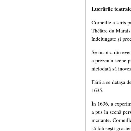
Lucrările teatrale
Corneille a scris 
Théâtre du Marais 
îndelungate și pro
Se inspira din even
a prezenta scene p
niciodată să inove
Fără a se detașa d
1635.
În 1636, a experim
a pus în scenă pers
incitante. Corneill
să folosești grosie