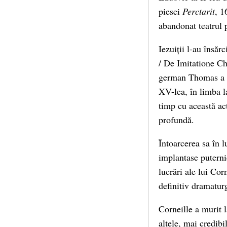
piesei
Perctarit
, 1
abandonat teatrul 
Iezuiții l-au însărc
/ De Imitatione Chr
german Thomas a Ke
XV-lea, în limba l
timp cu această act
profundă.
Întoarcerea sa în l
implantase puterni
lucrări ale lui Cor
definitiv dramatur
Corneille a murit l
altele, mai credibi