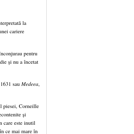
terpretată la
unei cariere
l înconjurau pentru
ie și nu a încetat
 1631 sau
Medeea
,
l piesei, Corneille
econtenite și
 care este inutil
 în ce mai mare în