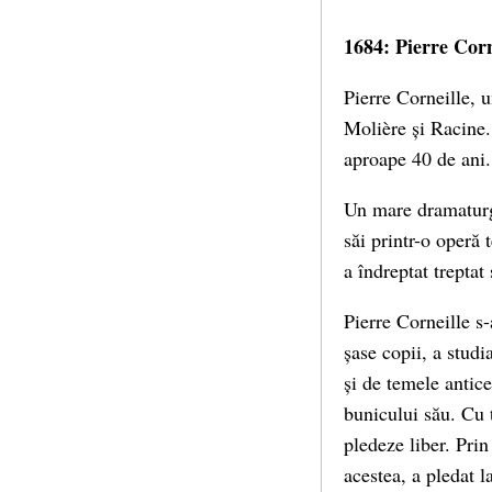
1684: Pierre Corn
Pierre Corneille, u
Molière și Racine.
aproape 40 de ani.
Un mare dramaturg 
săi printr-o operă 
a îndreptat treptat
Pierre Corneille s
șase copii, a studi
și de temele antic
bunicului său. Cu 
pledeze liber. Prin
acestea, a pledat 