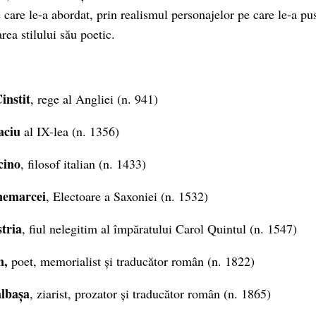
care le-a abordat, prin realismul personajelor pe care le-a pus
area stilului său poetic.
instit
, rege al Angliei (n. 941)
aciu
al IX-lea (n. 1356)
cino
, filosof italian (n. 1433)
nemarcei
, Electoare a Saxoniei (n. 1532)
tria
, fiul nelegitim al împăratului Carol Quintul (n. 1547)
n,
poet, memorialist și traducător român (n. 1822)
lbașa
, ziarist, prozator și traducător român (n. 1865)