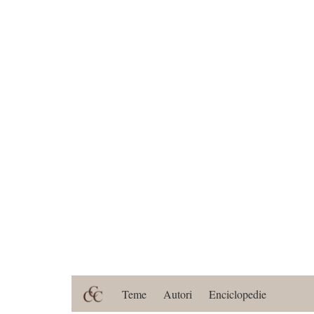
Teme
Autori
Enciclopedie