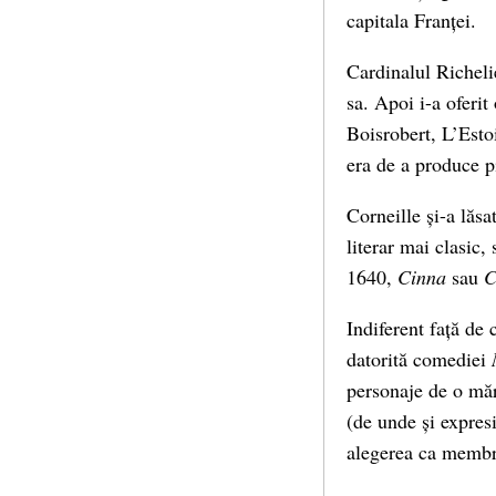
capitala Franței.
Cardinalul Richelie
sa. Apoi i-a oferit
Boisrobert, L’Esto
era de a produce pi
Corneille și-a lăsa
literar mai clasic,
1640,
Cinna
sau
C
Indiferent față de 
datorită comediei
personaje de o măr
(de unde și expresi
alegerea ca membr