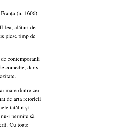
n Franța (n. 1606)
I-lea, alături de
us piese timp de
t de contemporanii
 de comedie, dar s-
ozitate.
ai mare dintre cei
at de arta retoricii
ele tatălui și
 nu-i permite să
erii. Cu toate