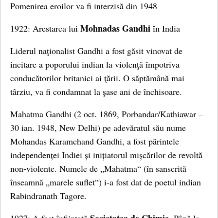
Pomenirea eroilor va fi interzisă din 1948
Mohnadas Gandhi
1922: Arestarea lui
în India
Liderul naţionalist Gandhi a fost găsit vinovat de
incitare a poporului indian la violenţă împotriva
conducătorilor britanici ai ţării. O săptămână mai
târziu, va fi condamnat la şase ani de închisoare.
Mahatma Gandhi (2 oct. 1869, Porbandar/Kathiawar –
30 ian. 1948, New Delhi) pe adevăratul său nume
Mohandas Karamchand Gandhi, a fost părintele
independenței Indiei și inițiatorul mișcărilor de revoltă
non-violente. Numele de „Mahatma“ (în sanscrită
înseamnă „marele suflet“) i-a fost dat de poetul indian
Rabindranath Tagore.