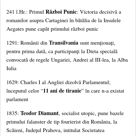
Război Punic
241 î.Hr.: Primul
: Victoria decisivă a
romanilor asupra Cartaginei în bătălia de la Insulele
Aegates pune capăt primului război punic
Transilvania
1291: Românii din
sunt menționați,
pentru prima dată, ca participanți la Dieta specială
convocată de regele Ungariei, Andrei al III-lea, la Alba
Iulia
1629: Charles I al Angliei dizolvă Parlamentul;
11 ani de tiranie
începutul celor “
” în care n-a existat
parlament
Teodor Diamant
1835:
, socialist utopic, pune bazele
primului falanster de tip fourierist din România, la
Scăieni, Județul Prahova, intitulat Societatea