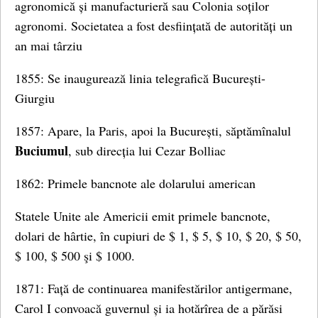
agronomică și manufacturieră sau Colonia soților
agronomi. Societatea a fost desființată de autorități un
an mai târziu
1855: Se inaugurează linia telegrafică București-
Giurgiu
1857: Apare, la Paris, apoi la București, săptămînalul
Buciumul
, sub direcția lui Cezar Bolliac
1862: Primele bancnote ale dolarului american
Statele Unite ale Americii emit primele bancnote,
dolari de hârtie, în cupiuri de $ 1, $ 5, $ 10, $ 20, $ 50,
$ 100, $ 500 şi $ 1000.
1871: Față de continuarea manifestărilor antigermane,
Carol I convoacă guvernul și ia hotărîrea de a părăsi