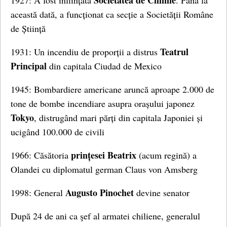
Societatea de Chimie
1927: A fost înființată
. Până la
această dată, a funcționat ca secție a Societății Române
de Știință
Teatrul
1931: Un incendiu de proporții a distrus
Principal
din capitala Ciudad de Mexico
1945: Bombardiere americane aruncă aproape 2.000 de
tone de bombe incendiare asupra orașului japonez
Tokyo
, distrugând mari părți din capitala Japoniei și
ucigând 100.000 de civili
prințesei Beatrix
1966: Căsătoria
(acum regină) a
Olandei cu diplomatul german Claus von Amsberg
Augusto Pinochet
1998: General
devine senator
După 24 de ani ca şef al armatei chiliene, generalul