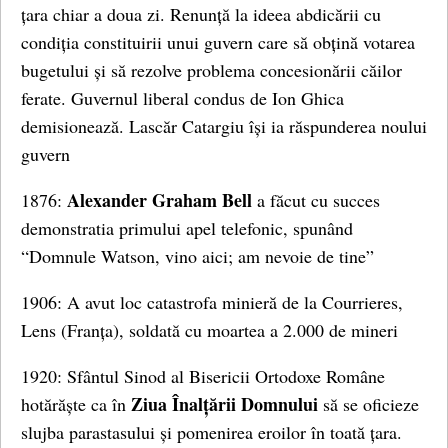
țara chiar a doua zi. Renunță la ideea abdicării cu
condiția constituirii unui guvern care să obțină votarea
bugetului și să rezolve problema concesionării căilor
ferate. Guvernul liberal condus de Ion Ghica
demisionează. Lascăr Catargiu își ia răspunderea noului
guvern
Alexander Graham Bell
1876:
a făcut cu succes
demonstratia primului apel telefonic, spunând
“Domnule Watson, vino aici; am nevoie de tine”
1906: A avut loc catastrofa minieră de la Courrieres,
Lens (Franța), soldată cu moartea a 2.000 de mineri
1920: Sfântul Sinod al Bisericii Ortodoxe Române
Ziua Înalțării Domnului
hotărăște ca în
să se oficieze
slujba parastasului și pomenirea eroilor în toată țara.