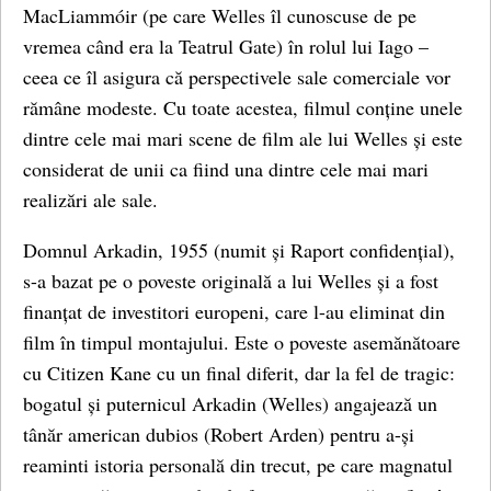
MacLiammóir (pe care Welles îl cunoscuse de pe
vremea când era la Teatrul Gate) în rolul lui Iago –
ceea ce îl asigura că perspectivele sale comerciale vor
rămâne modeste. Cu toate acestea, filmul conține unele
dintre cele mai mari scene de film ale lui Welles și este
considerat de unii ca fiind una dintre cele mai mari
realizări ale sale.
Domnul Arkadin, 1955 (numit și Raport confidențial),
s-a bazat pe o poveste originală a lui Welles și a fost
finanțat de investitori europeni, care l-au eliminat din
film în timpul montajului. Este o poveste asemănătoare
cu Citizen Kane cu un final diferit, dar la fel de tragic:
bogatul și puternicul Arkadin (Welles) angajează un
tânăr american dubios (Robert Arden) pentru a-și
reaminti istoria personală din trecut, pe care magnatul