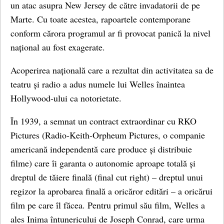
un atac asupra New Jersey de către invadatorii de pe
Marte. Cu toate acestea, rapoartele contemporane
conform cărora programul ar fi provocat panică la nivel
național au fost exagerate.
Acoperirea națională care a rezultat din activitatea sa de
teatru și radio a adus numele lui Welles înaintea
Hollywood-ului ca notorietate.
În 1939, a semnat un contract extraordinar cu RKO
Pictures (Radio-Keith-Orpheum Pictures, o companie
americană independentă care produce și distribuie
filme) care îi garanta o autonomie aproape totală și
dreptul de tăiere finală (final cut right) – dreptul unui
regizor la aprobarea finală a oricăror editări – a oricărui
film pe care îl făcea. Pentru primul său film, Welles a
ales Inima întunericului de Joseph Conrad, care urma