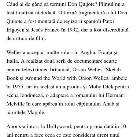
Când ai de gând să termini Don Quijote? Filmul nu a
fost finalizat niciodată. O formă fragmentară a lui Don
Quijote a fost montată de regizorii spanioli Patxi
Irigoyen și Jesús Franco în 1992, dar a fost discreditată
de criticii de film.
Welles a acceptat multe roluri în Anglia, Franța și
Italia. A realizat două serii de documentare scurte
pentru televiziunea britanică, Orson Welles ‘Sketch
Book și Around the World with Orson Welles, ambele
în 1955, iar în același an a produs și Moby Dick pentru
scena londoneză, o adaptare a romanului lui Herman
Melville în care apărea în rolul căpitanului Ahab și
părintele Mapple.
Apoi s-a întors la Hollywood, pentru prima dată în 10
ani pentru a face ceea ce este considerat drept unul