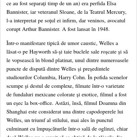
ce au fost separați timp de un an) era perfida Elsa
Bannister, iar veteranul Sloane, de la Teatrul Mercury,
l-a interpretat ​​pe soțul ei infirm, dar veninos, avocatul
corupt Arthur Bannister. A fost lansat în 1948.
Într-o manifestare tipică de umor caustic, Welles a
lăsat-o pe Hayworth să-și taie buclele sale roșcate și să
le vopsească în blond platinat, unul dintre numeroasele
puncte de dispută dintre Welles și președintele
studiourilor Columbia, Harry Cohn. În pofida scenelor
scumpe și destul de complexe, filmate într-o varietate
de fundaluri mexicane colorate și exotice, filmul a fost
un eșec la box-office. Astăzi, însă, filmul Doamna din
Shanghai este considerat una dintre capodoperele lui
Welles, un triumf al stilului, mai ales în punctul
culminant cu împușcăturile într-o sală de oglinzi, chiar