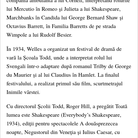
compania ambulantă a lui Cornell, interpretând rolurile
lui Mercutio în Romeo și Julieta a lui Shakespeare,
Marchbanks în Candida lui George Bernard Shaw și
Octavius ​​Barrett, în Familia Barretts de pe strada
Wimpole a lui Rudolf Besier.
În 1934, Welles a organizat un festival de dramă de
vară la Școala Todd, unde a interpretat rolul lui
Svengali într-o adaptare după romanul Trilby de George
du Maurier și al lui Claudius în Hamlet. La finalul
festivalului, a realizat primul său film, scurtmetrajul
Inimile vârstei.
Cu directorul Școlii Todd, Roger Hill, a pregătit Toată
lumea este Shakespeare (Everybody’s Shakespeare,
1934), ediții pentru spectacolele A douăsprezecea
noapte, Negustorul din Veneția și Iulius Caesar, cu