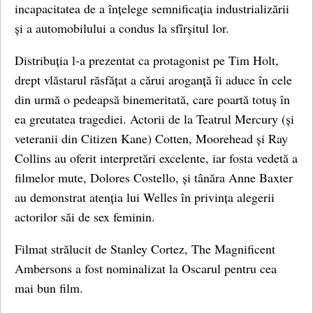
incapacitatea de a înțelege semnificația industrializării
și a automobilului a condus la sfîrșitul lor.
Distribuția l-a prezentat ca protagonist pe Tim Holt,
drept vlăstarul răsfățat a cărui aroganță îi aduce în cele
din urmă o pedeapsă binemeritată, care poartă totuș în
ea greutatea tragediei. Actorii de la Teatrul Mercury (și
veteranii din Citizen Kane) Cotten, Moorehead și Ray
Collins au oferit interpretări excelente, iar fosta vedetă a
filmelor mute, Dolores Costello, și tânăra Anne Baxter
au demonstrat atenția lui Welles în privința alegerii
actorilor săi de sex feminin.
Filmat strălucit de Stanley Cortez, The Magnificent
Ambersons a fost nominalizat la Oscarul pentru cea
mai bun film.