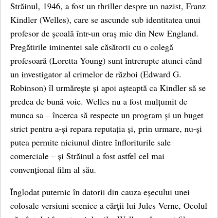
Străinul, 1946, a fost un thriller despre un nazist, Franz
Kindler (Welles), care se ascunde sub identitatea unui
profesor de școală într-un oraș mic din New England.
Pregătirile iminentei sale căsătorii cu o colegă
profesoară (Loretta Young) sunt întrerupte atunci când
un investigator al crimelor de război (Edward G.
Robinson) îl urmărește și apoi așteaptă ca Kindler să se
predea de bună voie. Welles nu a fost mulțumit de
munca sa – încerca să respecte un program și un buget
strict pentru a-și repara reputația și, prin urmare, nu-și
putea permite niciunul dintre înfloriturile sale
comerciale – și Străinul a fost astfel cel mai
convențional film al său.
Înglodat puternic în datorii din cauza eșecului unei
colosale versiuni scenice a cărții lui Jules Verne, Ocolul