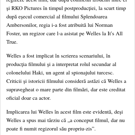
și RKO Pictures în timpul postproducției, la scurt timp
după eșecul comercial al filmului Splendoarea
Ambersonilor, regia i-a fost atribuită lui Norman
Foster, un regizor care l-a asistat pe Welles la It’s All
True.
Welles a fost implicat în scrierea scenariului, în
producția filmului și a interpretat rolul secundar al
colonelului Haki, un agent al spionajului turcesc.
Criticii și istoricii filmului consideră astăzi că Welles a
supravegheat o mare parte din filmări, dar este creditat
oficial doar ca actor.
Implicarea lui Welles în acest film este evidentă, deși
Welles a spus mai târziu că „a conceput filmul, dar nu
poate fi numit regizorul său propriu-zis”.