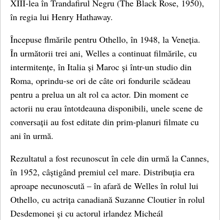
XIII-lea în Trandafirul Negru (The Black Rose, 1950),
în regia lui Henry Hathaway.
Începuse flmările pentru Othello, în 1948, la Veneția.
În următorii trei ani, Welles a continuat filmările, cu
intermitențe, în Italia și Maroc și într-un studio din
Roma, oprindu-se ori de câte ori fondurile scădeau
pentru a prelua un alt rol ca actor. Din moment ce
actorii nu erau întotdeauna disponibili, unele scene de
conversații au fost editate din prim-planuri filmate cu
ani în urmă.
Rezultatul a fost recunoscut în cele din urmă la Cannes,
în 1952, câștigând premiul cel mare. Distribuția era
aproape necunoscută – în afară de Welles în rolul lui
Othello, cu actrița canadiană Suzanne Cloutier în rolul
Desdemonei și cu actorul irlandez Micheál