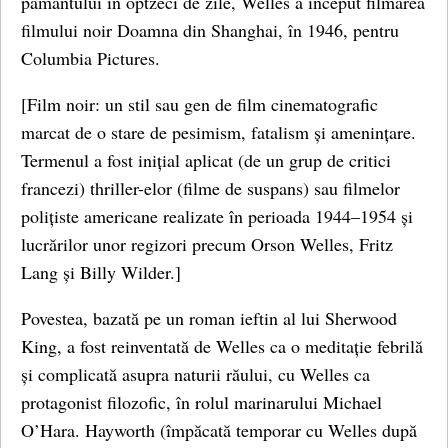
pământului în optzeci de zile, Welles a început filmarea
filmului noir Doamna din Shanghai, în 1946, pentru
Columbia Pictures.
[Film noir: un stil sau gen de film cinematografic
marcat de o stare de pesimism, fatalism și amenințare.
Termenul a fost inițial aplicat (de un grup de critici
francezi) thriller-elor (filme de suspans) sau filmelor
polițiste americane realizate în perioada 1944–1954 și
lucrărilor unor regizori precum Orson Welles, Fritz
Lang și Billy Wilder.]
Povestea, bazată pe un roman ieftin al lui Sherwood
King, a fost reinventată de Welles ca o meditație febrilă
și complicată asupra naturii răului, cu Welles ca
protagonist filozofic, în rolul marinarului Michael
O’Hara. Hayworth (împăcată temporar cu Welles după