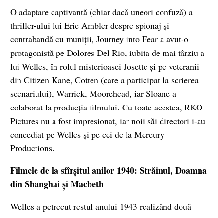
O adaptare captivantă (chiar dacă uneori confuză) a
thriller-ului lui Eric Ambler despre spionaj și
contrabandă cu muniții, Journey into Fear a avut-o
protagonistă pe Dolores Del Rio, iubita de mai târziu a
lui Welles, în rolul misterioasei Josette și pe veteranii
din Citizen Kane, Cotten (care a participat la scrierea
scenariului), Warrick, Moorehead, iar Sloane a
colaborat la producția filmului. Cu toate acestea, RKO
Pictures nu a fost impresionat, iar noii săi directori i-au
concediat pe Welles și pe cei de la Mercury
Productions.
Filmele de la sfîrșitul anilor 1940: Străinul, Doamna
din Shanghai și Macbeth
Welles a petrecut restul anului 1943 realizând două