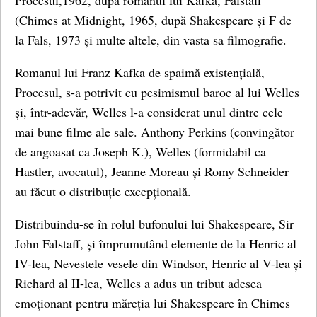
Procesul,1962, după romanul lui Kafka, Falstaff
(Chimes at Midnight, 1965, după Shakespeare și F de
la Fals, 1973 și multe altele, din vasta sa filmografie.
Romanul lui Franz Kafka de spaimă existențială,
Procesul, s-a potrivit cu pesimismul baroc al lui Welles
și, într-adevăr, Welles l-a considerat unul dintre cele
mai bune filme ale sale. Anthony Perkins (convingător
de angoasat ca Joseph K.), Welles (formidabil ca
Hastler, avocatul), Jeanne Moreau și Romy Schneider
au făcut o distribuție excepțională.
Distribuindu-se în rolul bufonului lui Shakespeare, Sir
John Falstaff, și împrumutând elemente de la Henric al
IV-lea, Nevestele vesele din Windsor, Henric al V-lea și
Richard al II-lea, Welles a adus un tribut adesea
emoționant pentru măreția lui Shakespeare în Chimes