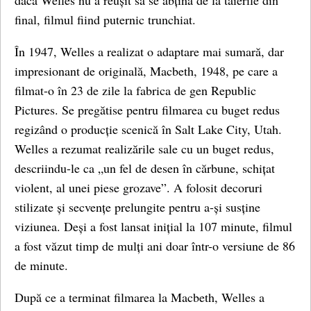
dacă Welles nu a reușit să se abțină de la tăierile din
final, filmul fiind puternic trunchiat.
În 1947, Welles a realizat o adaptare mai sumară, dar
impresionant de originală, Macbeth, 1948, pe care a
filmat-o în 23 de zile la fabrica de gen Republic
Pictures. Se pregătise pentru filmarea cu buget redus
regizând o producție scenică în Salt Lake City, Utah.
Welles a rezumat realizările sale cu un buget redus,
descriindu-le ca „un fel de desen în cărbune, schițat
violent, al unei piese grozave”. A folosit decoruri
stilizate și secvențe prelungite pentru a-și susține
viziunea. Deși a fost lansat inițial la 107 minute, filmul
a fost văzut timp de mulți ani doar într-o versiune de 86
de minute.
După ce a terminat filmarea la Macbeth, Welles a