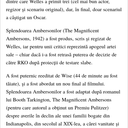
dintre care Welles a primit trei (cel mai bun actor,
regizor și scenariu original), dar, în final, doar scenariul
a câștigat un Oscar.
Splendoarea Ambersonilor (The Magnificent
Ambersons, 1942) a fost produs, scris și regizat de
Welles, iar pentru unii critici reprezintă apogeul artei
sale – chiar dacă i-a fost retrasă puterea de decizie de
către RKO după proiecții de testare slabe.
A fost puternic reeditat de Wise (44 de minute au fost
tăiate), și a fost abordat un nou final al filmului.
Splendoarea Ambersonilor a fost adaptat după romanul
lui Booth Tarkington, The Magnificent Ambersons
(pentru care autorul a obținut un Premiu Pulitzer)
despre averile în declin ale unei familii bogate din
Indianapolis, din secolul al XIX-lea, a cărei vanitate și