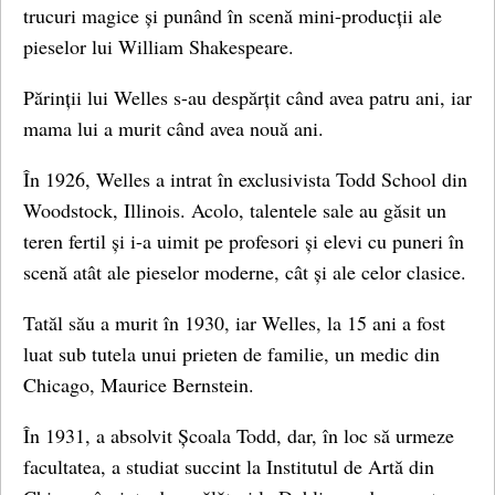
trucuri magice și punând în scenă mini-producții ale
pieselor lui William Shakespeare.
Părinții lui Welles s-au despărțit când avea patru ani, iar
mama lui a murit când avea nouă ani.
În 1926, Welles a intrat în exclusivista Todd School din
Woodstock, Illinois. Acolo, talentele sale au găsit un
teren fertil și i-a uimit pe profesori și elevi cu puneri în
scenă atât ale pieselor moderne, cât și ale celor clasice.
Tatăl său a murit în 1930, iar Welles, la 15 ani a fost
luat sub tutela unui prieten de familie, un medic din
Chicago, Maurice Bernstein.
În 1931, a absolvit Școala Todd, dar, în loc să urmeze
facultatea, a studiat succint la Institutul de Artă din