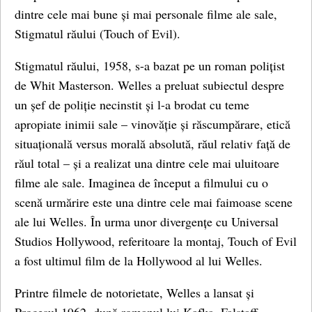
dintre cele mai bune și mai personale filme ale sale,
Stigmatul răului (Touch of Evil).
Stigmatul răului, 1958, s-a bazat pe un roman polițist
de Whit Masterson. Welles a preluat subiectul despre
un șef de poliție necinstit și l-a brodat cu teme
apropiate inimii sale – vinovăție și răscumpărare, etică
situațională versus morală absolută, răul relativ față de
răul total – și a realizat una dintre cele mai uluitoare
filme ale sale. Imaginea de început a filmului cu o
scenă urmărire este una dintre cele mai faimoase scene
ale lui Welles. În urma unor divergențe cu Universal
Studios Hollywood, referitoare la montaj, Touch of Evil
a fost ultimul film de la Hollywood al lui Welles.
Printre filmele de notorietate, Welles a lansat și