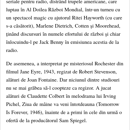
seriale pentru radio, distrând trupele americane, care
luptau în Al Doilea Război Mondial, într-un turneu cu
un spectacol magic cu ajutorul Ritei Hayworth (cu care
s-a căsătorit), Marlene Dietrich, Cotten și Moorehead,
ținând discursuri în numele efortului de război și chiar
înlocuindu-l pe Jack Benny în emisiunea acestia de la
radio.
De asemenea, a interpretat pe misteriosul Rochester din
filmul Jane Eyre, 1943, regizat de Robert Stevenson,
alături de Joan Fontaine. Dar niciunul dintre studiouri
nu se mai grăbea să-l coopteze ca regizor. A jucat
alături de Claudette Colbert în melodrama lui Irving
Pichel, Ziua de mâine va veni întotdeauna (Tomorrow
Is Forever, 1946), înainte de a primi în cele din urmă o
ofertă de la producătorul Sam Spiegel.