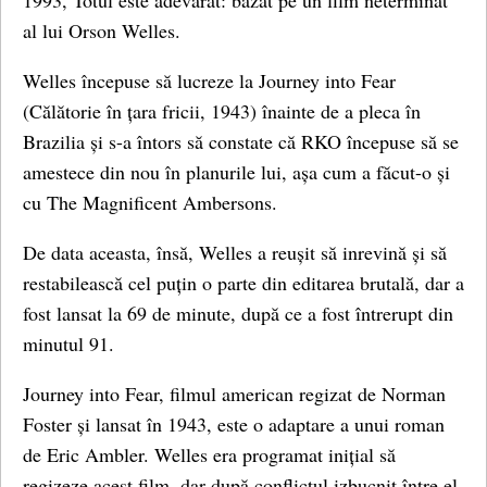
1993, Totul este adevărat: bazat pe un film neterminat
al lui Orson Welles.
Welles începuse să lucreze la Journey into Fear
(Călătorie în țara fricii, 1943) înainte de a pleca în
Brazilia și s-a întors să constate că RKO începuse să se
amestece din nou în planurile lui, așa cum a făcut-o și
cu The Magnificent Ambersons.
De data aceasta, însă, Welles a reușit să inrevină și să
restabilească cel puțin o parte din editarea brutală, dar a
fost lansat la 69 de minute, după ce a fost întrerupt din
minutul 91.
Journey into Fear, filmul american regizat de Norman
Foster și lansat în 1943, este o adaptare a unui roman
de Eric Ambler. Welles era programat inițial să
regizeze acest film, dar după conflictul izbucnit între el