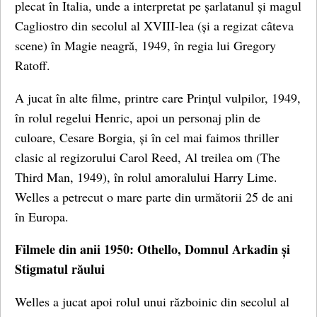
plecat în Italia, unde a interpretat pe șarlatanul și magul
Cagliostro din secolul al XVIII-lea (și a regizat câteva
scene) în Magie neagră, 1949, în regia lui Gregory
Ratoff.
A jucat în alte filme, printre care Prințul vulpilor, 1949,
în rolul regelui Henric, apoi un personaj plin de
culoare, Cesare Borgia, și în cel mai faimos thriller
clasic al regizorului Carol Reed, Al treilea om (The
Third Man, 1949), în rolul amoralului Harry Lime.
Welles a petrecut o mare parte din următorii 25 de ani
în Europa.
Filmele din anii 1950: Othello, Domnul Arkadin și
Stigmatul răului
Welles a jucat apoi rolul unui războinic din secolul al