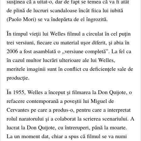
susținea că a uitat-o, dar de fapt se temea că va fi atât
de plină de lucruri scandaloase încât fiica lui iubită
(Paolo Mori) se va îndepărta de el îngrozită.
În timpul vieții lui Welles filmul a circulat în cel puțin
trei versiuni, fiecare cu material ușor diferit, și abia în
2006 a fost asamblată o „versiune completă”. La fel ca
în cazul multor lucrări ulterioare ale lui Welles,
meritele imaginii sunt în conflict cu deficiențele sale de
producție.
În 1955, Welles a început și filmarea la Don Quijote, o
refacere contemporană a poveștii lui Miguel de
Cervantes pe care a produs-o, pentru care a interpretat
rolul naratorului și a colaborat la scrierea scenariului. A
lucrat la Don Quijote, cu întreruperi, până la moarte.
La un moment dat, chiar a spus că filmul se va numi