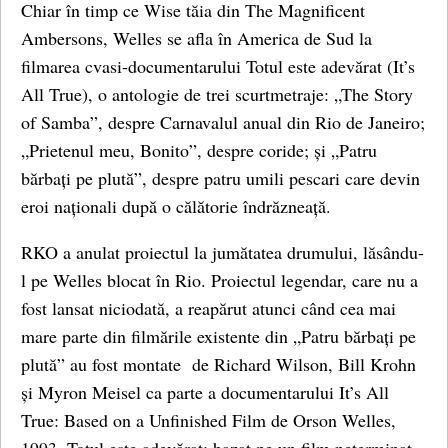
Chiar în timp ce Wise tăia din The Magnificent
Ambersons, Welles se afla în America de Sud la
filmarea cvasi-documentarului Totul este adevărat (It’s
All True), o antologie de trei scurtmetraje: „The Story
of Samba”, despre Carnavalul anual din Rio de Janeiro;
„Prietenul meu, Bonito”, despre coride; și „Patru
bărbați pe plută”, despre patru umili pescari care devin
eroi naționali după o călătorie îndrăzneață.
RKO a anulat proiectul la jumătatea drumului, lăsându-
l pe Welles blocat în Rio. Proiectul legendar, care nu a
fost lansat niciodată, a reapărut atunci când cea mai
mare parte din filmările existente din „Patru bărbați pe
plută” au fost montate de Richard Wilson, Bill Krohn
și Myron Meisel ca parte a documentarului It’s All
True: Based on a Unfinished Film de Orson Welles,