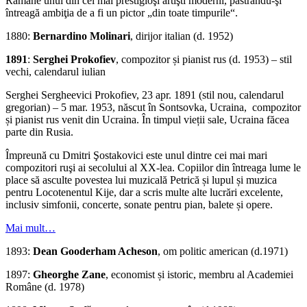
Rămâne unul din cei mai prestigioşi artişti moderni, păstrându-şi
întreagă ambiţia de a fi un pictor „din toate timpurile“.
1880:
Bernardino Molinari
, dirijor italian (d. 1952)
1891
:
Serghei Prokofiev
, compozitor și pianist rus (d. 1953) – stil
vechi, calendarul iulian
Serghei Sergheevici Prokofiev, 23 apr. 1891 (stil nou, calendarul
gregorian) – 5 mar. 1953, născut în Sontsovka, Ucraina, compozitor
și pianist rus venit din Ucraina. În timpul vieții sale, Ucraina făcea
parte din Rusia.
Împreună cu Dmitri Şostakovici este unul dintre cei mai mari
compozitori ruşi ai secolului al XX-lea. Copiilor din întreaga lume le
place să asculte povestea lui muzicală Petrică și lupul și muzica
pentru Locotenentul Kije, dar a scris multe alte lucrări excelente,
inclusiv simfonii, concerte, sonate pentru pian, balete și opere.
Mai mult…
1893:
Dean Gooderham Acheson
, om politic american (d.1971)
1897:
Gheorghe Zane
, economist și istoric, membru al Academiei
Române (d. 1978)