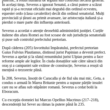
puternic, a redus numărul de legiuni sub controlul fiecărui general.
În același timp, Severus a ignorat Senatul, a cărui putere a scăzut
rapid și și-a recrutat oficialii mai degrabă din ordinul ecvestru,
equester ordo (clasa cavalerilor) decât din ordinul senatorial. Mulți
provinciali și țărani au primit avansare, iar aristocrația italiană și-a
pierdut o mare parte din influența anterioară.
Severus a acordat o atenție deosebită administrării justiției. Curțile
italiene din afara Romei au fost scoase de sub jurisdicția senatorială
și puse sub controlul prefectului pretorian.
După căderea (205) favoritului împăratului, prefectul pretorian
Gaius Fulvius Plautianus, distinsul jurist Papinian a devenit prefect.
Severus a apelat și la sfatul renumitului jurist Ulpian pentru a face
reforme ample ale legilor. În ciuda donațiilor sale către săracii din
oraș și a campaniei sale extinse de construcție, Severus a reușit să
mențină o trezorerie plină.
În 208, Severus, însoțit de Caracalla și de fiul său mai mic, Geta, a
condus o armată în Marea Britanie pentru a supune părțile insulei
care nu se aflau sub stăpânire romană. Severus a cedat bolii la
Eboracum.
Cu excepția domniei lui Marcus Opellius Macrinus (217–218),
descendenții lui Sever au rămas la putere până în 235.