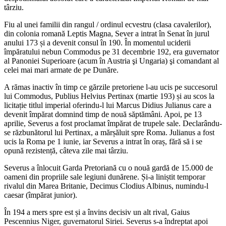
târziu.
Fiu al unei familii din rangul / ordinul ecvestru (clasa cavalerilor),
din colonia romană Leptis Magna, Sever a intrat în Senat în jurul
anului 173 și a devenit consul în 190. În momentul uciderii
împăratului nebun Commodus pe 31 decembrie 192, era guvernator
al Panoniei Superioare (acum în Austria şi Ungaria) şi comandant al
celei mai mari armate de pe Dunăre.
A rămas inactiv în timp ce gărzile pretoriene l-au ucis pe succesorul
lui Commodus, Publius Helvius Pertinax (martie 193) și au scos la
licitație titlul imperial oferindu-l lui Marcus Didius Julianus care a
devenit împărat domnind timp de nouă săptămâni. Apoi, pe 13
aprilie, Severus a fost proclamat împărat de trupele sale. Declarându-
se răzbunătorul lui Pertinax, a mărșăluit spre Roma. Julianus a fost
ucis la Roma pe 1 iunie, iar Severus a intrat în oraș, fără să i se
opună rezistență, câteva zile mai târziu.
Severus a înlocuit Garda Pretoriană cu o nouă gardă de 15.000 de
oameni din propriile sale legiuni dunărene. Și-a liniștit temporar
rivalul din Marea Britanie, Decimus Clodius Albinus, numindu-l
caesar (împărat junior).
În 194 a mers spre est și a învins decisiv un alt rival, Gaius
Pescennius Niger, guvernatorul Siriei. Severus s-a îndreptat apoi