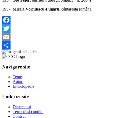
1954:
Teo Peter
, basistul trupei „Compact” (d. 2004)
1957:
Mirela Voiculescu-Fugaru
, cântăreață română
Facebook
Twitter
Email
Share
Navigare site
Teme
Autori
Enciclopedie
Link-uri site
Despre noi
Termeni si conditii
Contact