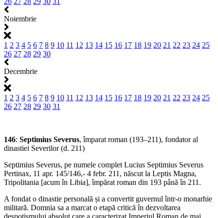
26
27
28
29
30
31
Noiembrie
1
2
3
4
5
6
7
8
9
10
11
12
13
14
15
16
17
18
19
20
21
22
23
24
25
26
27
28
29
30
Decembrie
1
2
3
4
5
6
7
8
9
10
11
12
13
14
15
16
17
18
19
20
21
22
23
24
25
26
27
28
29
30
31
146
:
Septimius Severus
, împarat roman (193–211), fondator al
dinastiei Severilor (d. 211)
Septimius Severus, pe numele complet Lucius Septimius Severus
Pertinax, 11 apr. 145/146,- 4 febr. 211, născut la Leptis Magna,
Tripolitania [acum în Libia], împărat roman din 193 până în 211.
A fondat o dinastie personală și a convertit guvernul într-o monarhie
militară. Domnia sa a marcat o etapă critică în dezvoltarea
despotismului absolut care a caracterizat Imperiul Roman de mai