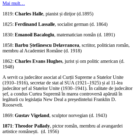
Mai mult…
1819:
Charles Halle
, pianist și dirijor (d.1895)
1825:
Ferdinand Lassalle
, socialist german (d. 1864)
1830:
Emanoil Bacaloglu
, matematician român (d. 1891)
1858:
Barbu Ștefănescu Delavrancea
, scriitor, politician român,
membru al Academiei Române (d. 1918)
1862:
Charles Evans Hughes
, jurist și om politic american (d.
1948)
A servit ca judecător asociat al Curții Supreme a Statelor Unite
(1910–1916), secretar de stat al SUA (1921–1925) și al 11-lea
judecător șef al Statelor Unite (1930–1941). În calitate de judecător
șef, a condus Curtea Supremă în marea controversă apărută în
legătură cu legislația New Deal a președintelui Franklin D.
Roosevelt.
1869:
Gustav Vigeland
, sculptor norvegian (d. 1943)
1871
:
Theodor Pallady
, pictor român, membru al avangardei
artistice românești. (d. 1956)