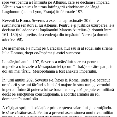
spre vest pentru a-l înfrunta pe Albinus, care se declarase împărat.
Albinus s-a sinucis în urma înfrângerii zdrobitoare de lângă
Lugdunum (acum Lyon, Franța) în februarie 197.
Revenit la Roma, Severus a executat aproximativ 30 dintre
susținătorii senatori ai lui Albinus. Pentru a-și justifica uzurparea, s-a
declarat fiul adoptiv al împăratului Marcus Aurelius (a domnit între
161–180) și a pretins descendența din împăratul Nerva (a domnit
între 96–98).
De asemenea, l-a numit pe Caracalla, fiul său și al soției sale siriene,
Iulia Domna, drept co-împărat și astfel succesor.
La sfârșitul anului 197, Severus a mărșăluit spre est pentru a
împiedica o invazie a Mesopotamiei (acum în Irak) de către parți, iar
doi ani mai târziu, Mesopotamia a fost anexată imperiului.
În jurul anului 202, Severus s-a întors la Roma, unde și-a petrecut
următorii șase ani făcând schimbări majore în structura guvernului
imperial. Întrucât puterea lui se baza mai degrabă pe puterea militară
decât pe sancțiunea constituțională, a acordat armatei un rol
dominant în statul său.
A câștigat sprijinul soldaților prin creșterea salariului și permițându-
le să se căsătorească. Pentru a preveni ascensiunea unui rival militar