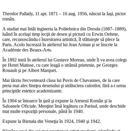
Theodor Pallady, 11 apr. 1871 – 16 aug. 1956, născut la Iaşi, pictor
român.
A studiat mai întâi ingineria la Politehnica din Dresda (1887–1889),
luând în acelaşi timp lecţii de desen şi pictură cu Erwin Oehme,
care, recunoscându-i înzestrarea artistică, îl sfătuieşte să plece la
Paris. Acolo lucrează în atelierul lui Jean Arman şi se înscrie la
Académie des Beaux-Arts.
În 1892 intră în atelierul lui Gustave Moreau, unde îi va avea colegi
pe Henri Matisse, cu care leagă o strânsă prietenie, pe Georges
Rouault şi pe Albert Marquet.
Mai târziu frecventează clasa lui Puvis de Chavannes, de la care
preia mai ales fineţea desenului şi strălucirea culorilor, fără a-i urma
principiile estetice academizante.
În 1904 se întoarce în ţară şi expune la Ateneul Român şi la
Saloanele Oficiale. Menţine însă legătura cu Parisul, unde deschide
mai multe expoziţii personale, până în 1940.
Expune la Bienala din Veneţia în 1924, 1940 şi 1942.