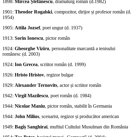
1898:
Mircea Ștefănescu
, dramaturg român (d.1982)
1901:
Theodor Rogalski
, compozitor, dirijor și profesor român (d.
1954)
1905:
Attila Jozsef
, poet ungur (d. 1937)
1913:
Sorin Ionescu
, pictor român
1924:
Gheorghe Viziru
, personalitate marcantă a tenisului
românesc (d. 2003)
1924:
Ion Grecea
, scriitor român (d. 1999)
1926:
Hristo Hristov
, regizor bulgar
1929:
Alexander Ternovits
, actor și scriitor român
1942:
Virgil Mazilescu
, poet român (d. 1984)
1944:
Nicolae Maniu
, pictor român, stabilit în Germania
1944:
John Milius
, scenarist, regizor și producător american
1949:
Bagîș Sanghirai
, muftiul Cultului Musulman din România