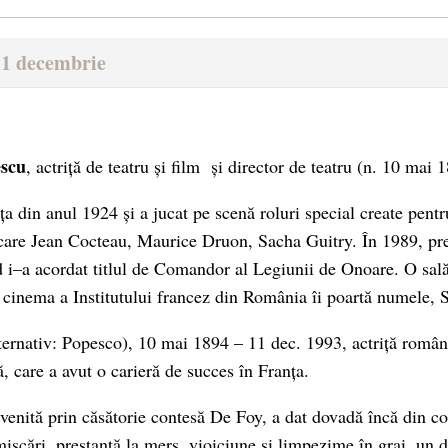
11 decembrie
escu
, actriță de teatru și film și director de teatru (n. 10 mai 
nța din anul 1924 și a jucat pe scenă roluri special create pen
re care Jean Cocteau, Maurice Druon, Sacha Guitry. În 1989, pre
 i–a acordat titlul de Comandor al Legiunii de Onoare. O sală
 cinema a Institutului francez din România îi poartă numele, 
ternativ: Popesco), 10 mai 1894 – 11 dec. 1993, actriță română
, care a avut o carieră de succes în Franța.
venită prin căsătorie contesă De Foy, a dat dovadă încă din cop
mișcări, prestanță la mers, vioiciune și limpezime în grai, un d