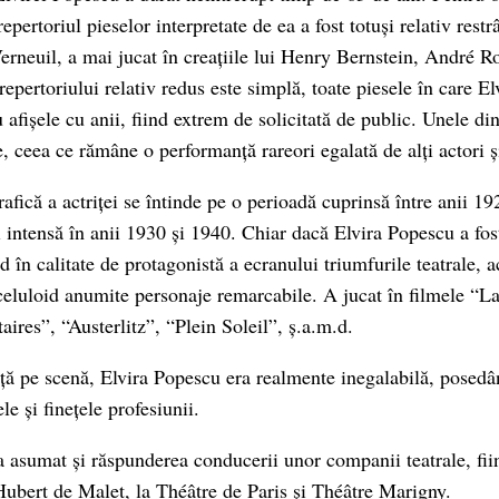
epertoriul pieselor interpretate de ea a fost totuși relativ restr
Verneuil, a mai jucat în creațiile lui Henry Bernstein, André R
repertoriului relativ redus este simplă, toate piesele în care E
 afișele cu anii, fiind extrem de solicitată de public. Unele din
 ceea ce rămâne o performanță rareori egalată de alți actori și
fică a actriței se întinde pe o perioadă cuprinsă între anii 19
i intensă în anii 1930 și 1940. Chiar dacă Elvira Popescu a fos
d în calitate de protagonistă a ecranului triumfurile teatrale, ac
eluloid anumite personaje remarcabile. A jucat în filmele “La
taires”, “Austerlitz”, “Plein Soleil”, ș.a.m.d.
iță pe scenă, Elvira Popescu era realmente inegalabilă, posedân
ele și finețele profesiunii.
a asumat și răspunderea conducerii unor companii teatrale, fii
 Hubert de Malet, la Théâtre de Paris și Théâtre Marigny.