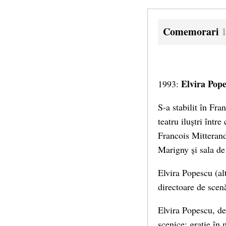
Comemorari
Elvira Pop
1993:
S-a stabilit în Fra
teatru iluștri înt
Francois Mitterand
Marigny și sala de
Elvira Popescu (al
directoare de scenă
Elvira Popescu, de
scenice: grație în 