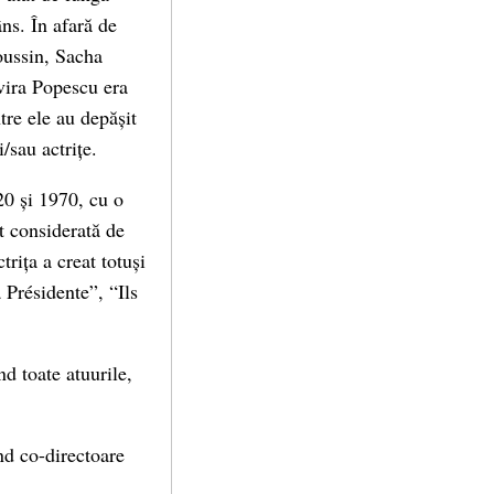
âns. În afară de
oussin, Sacha
lvira Popescu era
tre ele au depășit
/sau actrițe.
20 și 1970, cu o
t considerată de
trița a creat totuși
 Présidente”, “Ils
d toate atuurile,
nd co-directoare