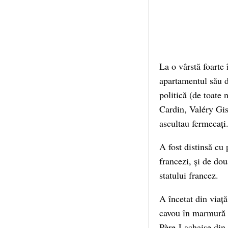
La o vârstă foarte 
apartamentul său di
politică (de toate
Cardin, Valéry Gis
ascultau fermecați
A fost distinsă cu
francezi, și de dou
statului francez.
A încetat din viață
cavou în marmură (
Père-Lachaise din 