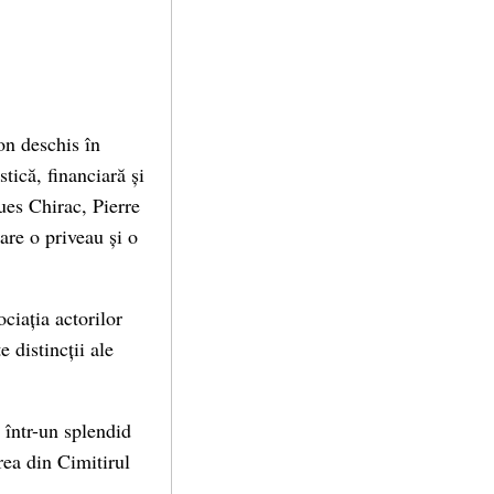
lon deschis în
tică, financiară și
ues Chirac, Pierre
are o priveau și o
ciația actorilor
 distincții ale
 într-un splendid
rea din Cimitirul