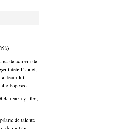
1896)
tru ea de oameni de
ședintele Franței,
 a Teatrului
Salle Popesco.
 de teatru și film,
ilărie de talente
ar de imitație