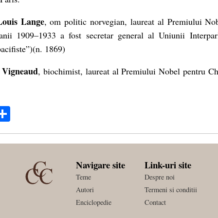
Louis Lange
, om politic norvegian, laureat al Premiului No
anii 1909–1933 a fost secretar general al Uniunii Interpar
pacifiste”)(n. 1869)
 Vigneaud
, biochimist, laureat al Premiului Nobel pentru C
ok
ter
mail
Share
Navigare site
Link-uri site
Teme
Despre noi
Autori
Termeni si conditii
Enciclopedie
Contact