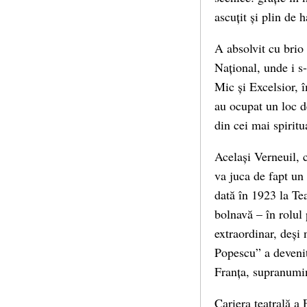
ascuțit și plin de h
A absolvit cu brio
Național, unde i s-
Mic și Excelsior, 
au ocupat un loc de
din cei mai spiritua
Același Verneuil, 
va juca de fapt un 
dată în 1923 la Tea
bolnavă – în rolul
extraordinar, deși
Popescu” a devenit 
Franța, supranumi
Cariera teatrală a 