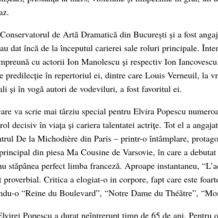
az.
 Conservatorul de Artă Dramatică din București și a fost angaj
au dat încă de la începutul carierei sale roluri principale. Înt
împreună cu actorii Ion Manolescu și respectiv Ion Iancovescu.
 predilecție în repertoriul ei, dintre care Louis Verneuil, la 
li și în vogă autori de vodeviluri, a fost favoritul ei.
care va scrie mai târziu special pentru Elvira Popescu numeroa
rol decisiv în viața și cariera talentatei actrițe. Tot el a angaj
trul De la Michodière din Paris – printr-o întâmplare, protagon
 principal din piesa Ma Cousine de Varsovie, în care a debutat
 nu stăpânea perfect limba franceză. Aproape instantaneu, “L’a
proverbial. Critica a elogiat-o in corpore, fapt care este foarte
ndu-o “Reine du Boulevard”, “Notre Dame du Théâtre”, “Mon
Elvirei Popescu a durat neîntrerupt timp de 65 de ani. Pentru o