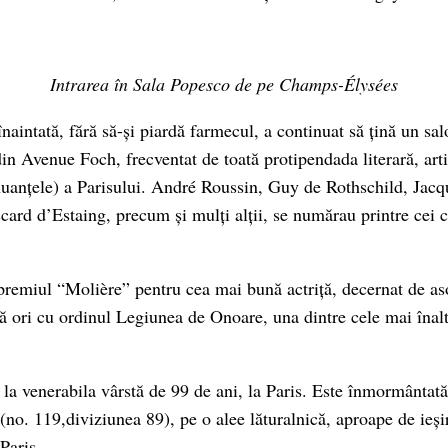
Intrarea în Sala Popesco de pe Champs-Élysées
înaintată, fără să-și piardă farmecul, a continuat să țină un sa
n Avenue Foch, frecventat de toată protipendada literară, artis
 nuanțele) a Parisului. André Roussin, Guy de Rothschild, Jacq
card d’Estaing, precum și mulți alții, se numărau printre cei c
.
 premiul “Molière” pentru cea mai bună actriță, decernat de aso
ă ori cu ordinul Legiunea de Onoare, una dintre cele mai înalte
 la venerabila vârstă de 99 de ani, la Paris. Este înmormântată
no. 119,diviziunea 89), pe o alee lăturalnică, aproape de ieși
Paris.