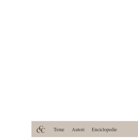
Teme
Autori
Enciclopedie