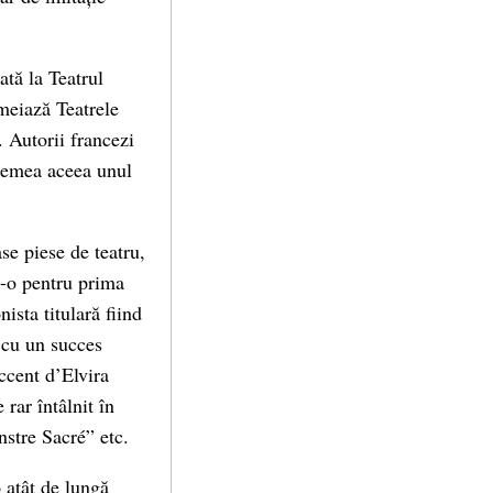
ată la Teatrul
emeiază Teatrele
 Autorii francezi
vremea aceea unul
se piese de teatru,
at-o pentru prima
ista titulară fiind
 cu un succes
ccent d’Elvira
 rar întâlnit în
stre Sacré” etc.
 atât de lungă