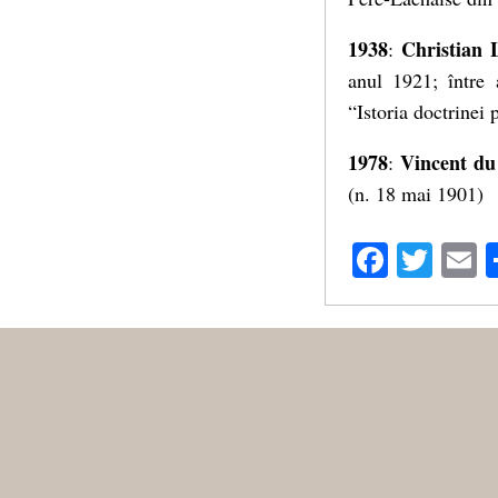
1938
Christian 
:
anul 1921; între 
“Istoria doctrinei 
1978
Vincent du
:
(n. 18 mai 1901)
Facebo
Twit
E