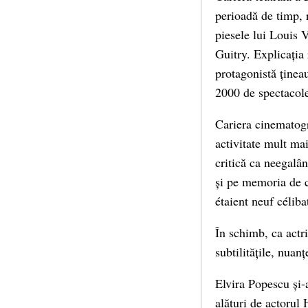
perioadă de timp, r
piesele lui Louis 
Guitry. Explicația 
protagonistă țineau
2000 de spectacole,
Cariera cinematogra
activitate mult ma
critică ca neegalân
și pe memoria de c
étaient neuf céliba
În schimb, ca actr
subtilitățile, nuanț
Elvira Popescu și-
alături de actorul