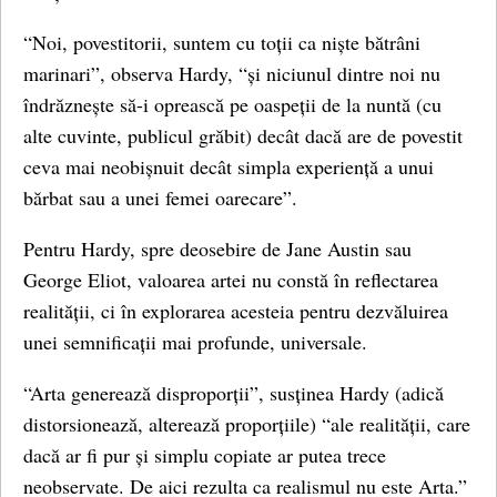
“Noi, povestitorii, suntem cu toții ca niște bătrâni
marinari”, observa Hardy, “și niciunul dintre noi nu
îndrăznește să-i oprească pe oaspeții de la nuntă (cu
alte cuvinte, publicul grăbit) decât dacă are de povestit
ceva mai neobișnuit decât simpla experiență a unui
bărbat sau a unei femei oarecare”.
Pentru Hardy, spre deosebire de Jane Austin sau
George Eliot, valoarea artei nu constă în reflectarea
realității, ci în explorarea acesteia pentru dezvăluirea
unei semnificații mai profunde, universale.
“Arta generează disproporții”, susținea Hardy (adică
distorsionează, alterează proporțiile) “ale realității, care
dacă ar fi pur și simplu copiate ar putea trece
neobservate. De aici rezulta ca realismul nu este Arta.”