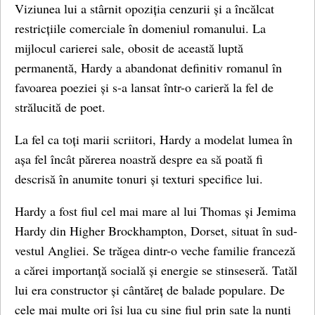
Viziunea lui a stârnit opoziția cenzurii și a încălcat
restricțiile comerciale în domeniul romanului. La
mijlocul carierei sale, obosit de această luptă
permanentă, Hardy a abandonat definitiv romanul în
favoarea poeziei și s-a lansat într-o carieră la fel de
strălucită de poet.
La fel ca toți marii scriitori, Hardy a modelat lumea în
așa fel încât părerea noastră despre ea să poată fi
descrisă în anumite tonuri și texturi specifice lui.
Hardy a fost fiul cel mai mare al lui Thomas și Jemima
Hardy din Higher Brockhampton, Dorset, situat în sud-
vestul Angliei. Se trăgea dintr-o veche familie franceză
a cărei importanță socială și energie se stinseseră. Tatăl
lui era constructor și cântăreț de balade populare. De
cele mai multe ori își lua cu sine fiul prin sate la nunți