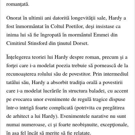
romanțată.
Onorat în ultimii ani datorită longevității sale, Hardy a
fost înmormântat în Coltul Poetilor, deși insistase ca
inima lui să fie îngropată în mormântul Emmei din
Cimitirul Stinsford din ținutul Dorset.
Înțelegerea teoriei lui Hardy despre roman, precum și a
forței care i-a modelat poezia trebuie să pornească de la
recunoașterea rolului său de povestitor. Prin intermediul
tatălui său, Hardy a absorbit tradiția orală a povestirii
care i-a modelat lucrările în structura baladei, cu accent
pe evocarea unor evenimente de regulă tragice dispuse
într-o intrigă foarte complicată (potrivita cu pregătirea
de arhitect a lui Hardy). Evenimentele narative nu sunt
numai numeroase, ci și foarte neobișnuite, excepționale,
în așa fel încât să merite să fie relatate.