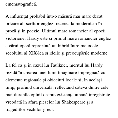
cinematografică.
A influențat probabil într-o măsură mai mare decât
oricare alt scriitor englez trecerea la modernism în
proză și în poezie. Ultimul mare romancier al epocii
victoriene, Hardy este și primul mare romancier englez
a cărui operă reprezintă un hibrid între metodele
secolului al XlX-lea și ideile și preocupările moderne.
La fel ca și în cazul lui Faulkner, meritul lui Hardy
rezidă în crearea unei lumi imaginare impregnată cu
elemente regionale și obiceiuri locale și, în același
timp, profund universală, reflectând câteva dintre cele
mai durabile opinii despre existența umană înregistrate
vreodată în afara pieselor lui Shakespeare și a
tragediilor vechilor greci.