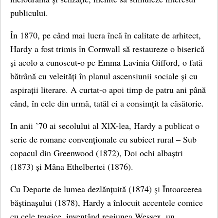
publicului.
În 1870, pe când mai lucra încă în calitate de arhitect,
Hardy a fost trimis în Cornwall să restaureze o biserică
și acolo a cunoscut-o pe Emma Lavinia Gifford, o fată
bătrână cu veleități în planul ascensiunii sociale și cu
aspirații literare. A curtat-o apoi timp de patru ani până
când, în cele din urmă, tatăl ei a consimțit la căsătorie.
In anii ’70 ai secolului al XlX-lea, Hardy a publicat o
serie de romane convenționale cu subiect rural – Sub
copacul din Greenwood (1872), Doi ochi albaștri
(1873) și Mâna Ethelbertei (1876).
Cu Departe de lumea dezlănțuită (1874) și Întoarcerea
băștinașului (1878), Hardy a înlocuit accentele comice
cu cele tragice, inventând regiunea Wessex, un