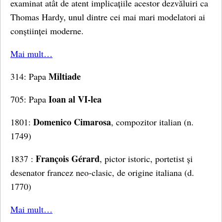
examinat atât de atent implicațiile acestor dezvăluiri ca
Thomas Hardy, unul dintre cei mai mari modelatori ai
conștiinței moderne.
Mai mult…
Miltiade
314: Papa
Ioan al VI-lea
705: Papa
Domenico Cimarosa
1801:
, compozitor italian (n.
1749)
François Gérard
1837 :
, pictor istoric, portetist și
desenator francez neo-clasic, de origine italiana (d.
1770)
Mai mult…