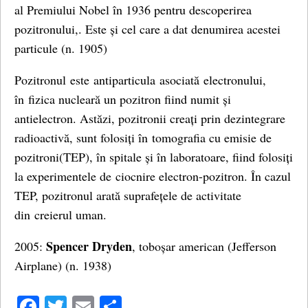
al Premiului Nobel în 1936 pentru descoperirea
pozitronului,. Este și cel care a dat denumirea acestei
particule (n. 1905)
Pozitronul este antiparticula asociată electronului,
în fizica nucleară un pozitron fiind numit și
antielectron. Astăzi, pozitronii creați prin dezintegrare
radioactivă, sunt folosiți în tomografia cu emisie de
pozitroni(TEP), în spitale și în laboratoare, fiind folosiți
la experimentele de ciocnire electron-pozitron. În cazul
TEP, pozitronul arată suprafețele de activitate
din creierul uman.
Spencer Dryden
2005:
, toboșar american (Jefferson
Airplane) (n. 1938)
Facebook
Twitter
Email
Share