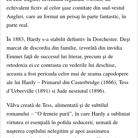
echivalent fictiv al celor șase comitate din sud-vestul
Angliei, care au format un peisaj în parte fantastic, în
parte real.
În 1883, Hardy s-a stabilit definitiv în Dorchester. Deși
marcat de discordia din familie, izvorâtă din invidia
Emmei față de succesul lui literar, precum și de
ortodoxia ei ce contrasta cu vederile lui deschise,
aceasta a fost perioada celor mai de seama capodopere
ale lui Hardy – Primarul din Casterbridge (1866), Tess
d’Urberville (1891) si Jude nestiutul (1896).
Vâlva creată de Tess, alimentată și de subtilul
romanului – “O femeie pură”, în care Hardy a subliniat
virtutea ei esențială în pofida seducerii, urmată de
nașterea copilului nelegitim și apoi asasinarea