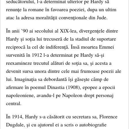
seducătorului, l-a determinat ulterior pe Hardy să
renunțe la romane în favoarea poeziei, dupa un ultim
atac la adresa moralității convenționale din Jude.
În anii ’90 ai secolului al XlX-lea, divergențele dintre
Hardy și soția lui trecuseră de la stadiul de suportare
reciprocă la cel de indiferență. Însă moartea Emmei
survenită în 1912 l-a determinat pe Hardy să-și
reexamineze trecutul alături de soția sa, și acesta a
devenit sursa unora dintre cele mai frumoase poezii ale
lui. Imaginația sa debordantă își găsește câmp de
afirmare în poemul Dinastia (1908), epopee a epocii
napoleoniene, avandu-l pe Napoleon drept personaj
central.
În 1914, Hardy s-a căsătorit cu secretara sa, Florence
Dugdale, și cu ajutorul ei a scris o autobiografie