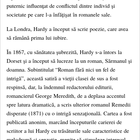
puternic influențat de conflictul dintre individ și
societate pe care l-a înfățișat în romanele sale.
La Londra, Hardy a început să scrie poezie, care avea
să rămână prima lui iubire.
În 1867, cu sănătatea șubrezită, Hardy s-a întors la
Dorset și a început să lucreze la un roman, Sărmanul și
doamna. Subintitulat “Roman fără nici un fel de
intrigă”, această satiră a vieții clasei de sus a fost
respinsă, dar, la îndemnul redactorului editurii,
romancierul George Meredith, de a deplasa accentul
spre latura dramatică, a scris ulterior romanul Remedii
disperate (1871) cu o intrigă senzațională. Cartea a fost
publicată anonim, marcând începuturile carierei de
scriitor a lui Hardy cu trăsăturile sale caracteristice de
melodramă și senzație, menite să stimuleze interesul