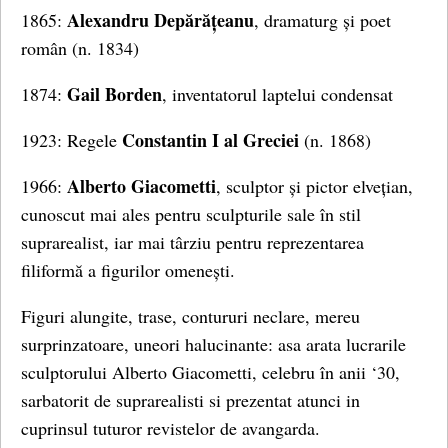
Alexandru Depărățeanu
1865:
, dramaturg și poet
român (n. 1834)
Gail Borden
1874:
, inventatorul laptelui condensat
Constantin I al Greciei
1923: Regele
(n. 1868)
Alberto Giacometti
1966:
, sculptor și pictor elvețian,
cunoscut mai ales pentru sculpturile sale în stil
suprarealist, iar mai târziu pentru reprezentarea
filiformă a figurilor omenești.
Figuri alungite, trase, contururi neclare, mereu
surprinzatoare, uneori halucinante: asa arata lucrarile
sculptorului Alberto Giacometti, celebru în anii ‘30,
sarbatorit de suprarealisti si prezentat atunci in
cuprinsul tuturor revistelor de avangarda.