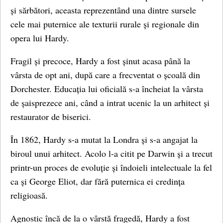
și sărbători, aceasta reprezentând una dintre sursele
cele mai puternice ale texturii rurale și regionale din
opera lui Hardy.
Fragil și precoce, Hardy a fost șinut acasa până la
vârsta de opt ani, după care a frecventat o școală din
Dorchester. Educația lui oficială s-a încheiat la vârsta
de șaisprezece ani, când a intrat ucenic la un arhitect și
restaurator de biserici.
În 1862, Hardy s-a mutat la Londra și s-a angajat la
biroul unui arhitect. Acolo l-a citit pe Darwin și a trecut
printr-un proces de evoluție și îndoieli intelectuale la fel
ca și George Eliot, dar fără puternica ei credința
religioasă.
Agnostic încă de la o vârstă fragedă, Hardy a fost