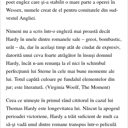
poet englez care și-a stabilit o mare parte a operei în
Wessex, numele creat de el pentru comitatele din sud-
vestul Angliei.
Nimeni nu a scris într-o engleză mai proastă decât
Hardy în unele dintre romanele sale – greoi, bombastic,
urât – da, dar în același timp atât de ciudat de expresiv,
datorită unui ceva foarte atrăgător în însuși domnul
Hardy, încât n-am renunța la el nici în schimbul
perfecțiunii lui Sterne în cele mai bune momente ale
lui. Totul capătă culoare pe fundalul elementelor din
jur; este literatură. (Virginia Woolf, The Moment)
Ceea ce uimește în primul rând cititorul în cazul lui
Thomas Hardy este longevitatea lui. Născut la apogeul
perioadei victoriene, Hardy a trăit suficient de mult ca
să-și vadă unul dintre romane transpus într-o peliculă