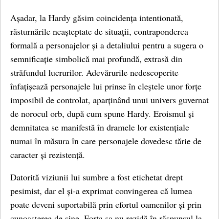
Așadar, la Hardy găsim coincidența intentionată,
răsturnările neașteptate de situații, contraponderea
formală a personajelor și a detaliului pentru a sugera o
semnificație simbolică mai profundă, extrasă din
străfundul lucrurilor. Adevărurile nedescoperite
înfațișează personajele lui prinse în cleștele unor forțe
imposibil de controlat, aparținând unui univers guvernat
de norocul orb, după cum spune Hardy. Eroismul și
demnitatea se manifestă în dramele lor existențiale
numai în măsura în care personajele dovedesc tărie de
caracter și rezistență.
Datorită viziunii lui sumbre a fost etichetat drept
pesimist, dar el și-a exprimat convingerea că lumea
poate deveni suportabilă prin efortul oamenilor și prin
cunoașterea de sine. Forța sa nu rezidă în răspunsul la