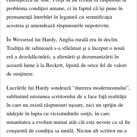
problema condiției umane, ci în faptul că își pune în
permanență întrebări în legatură cu semnificația
acesteia și amendează răspunsurile nepotrivite.
În Wessexul lui Hardy, Anglia rurală era în declin.
Tradiția de odinioară s-a sfărâmat și a început o nouă
eră a dezrădăcinării, a alienării și dezumanizării în
această lume à la Beckett, lipsită de orice fel de valori
de susținere.
Lucrările lui Hardy sondează “durerea modernismului”,
subliniind misiunea scriitorului de a face față realității
în care nu există răspunsuri ușoare, nici un sprijin de
nădejde în lupta cu vicisitudinile sorții, în care
umanitatea a evoluat numai atât cât este nevoie ca să fie
conșientă de condiția sa umilă. Niciun alt scriitor nu a