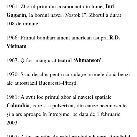
Iuri
1961: Zborul primului cosmonaut din lume,
Gagarin
, la bordul navei „Vostok I”. Zborul a durat
108 de minute.
R.D.
1966: Primul bombardament american asupra
Vietnam
‘Ahmanson’
1967: Q fost inaugurat teatrul
.
1970: S-au deschis pentru circulație primele două benzi
ale autostrăzii București–Pitești.
1981: A avut loc primul zbor al navetei spațiale
Columbia
, care s–a pulverizat, din cauze necunoscute
și a ars aproape în întregime, pe data de 1 februarie
2003.
1997: A fost parafat Acordul privind aderarea României