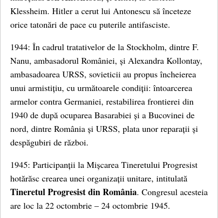
Klessheim. Hitler a cerut lui Antonescu să înceteze
orice tatonări de pace cu puterile antifasciste.
1944: În cadrul tratativelor de la Stockholm, dintre F.
Nanu, ambasadorul României, și Alexandra Kollontay,
ambasadoarea URSS, sovieticii au propus încheierea
unui armistițiu, cu următoarele condiții: întoarcerea
armelor contra Germaniei, restabilirea frontierei din
1940 de după ocuparea Basarabiei și a Bucovinei de
nord, dintre România și URSS, plata unor reparații și
despăgubiri de război.
1945: Participanții la Mișcarea Tineretului Progresist
hotărăsc crearea unei organizații unitare, intitulată
Tineretul Progresist din România
. Congresul acesteia
are loc la 22 octombrie – 24 octombrie 1945.