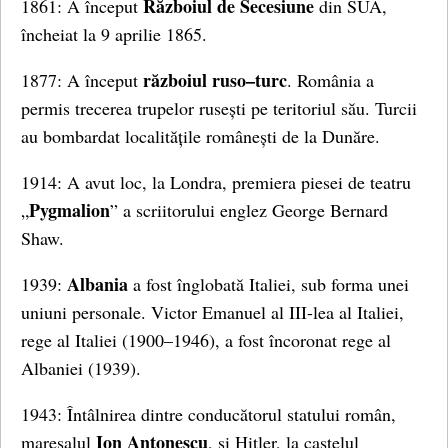
Războiul de Secesiune
1861: A început
din SUA,
încheiat la 9 aprilie 1865.
războiul ruso–turc
1877: A început
. România a
permis trecerea trupelor rusești pe teritoriul său. Turcii
au bombardat localitățile românești de la Dunăre.
1914: A avut loc, la Londra, premiera piesei de teatru
Pygmalion
„
” a scriitorului englez George Bernard
Shaw.
Albania
1939:
a fost înglobată Italiei, sub forma unei
uniuni personale. Victor Emanuel al III-lea al Italiei,
rege al Italiei (1900–1946), a fost încoronat rege al
Albaniei (1939).
1943: Întâlnirea dintre conducătorul statului român,
Ion Antonescu
mareșalul
, și Hitler, la castelul