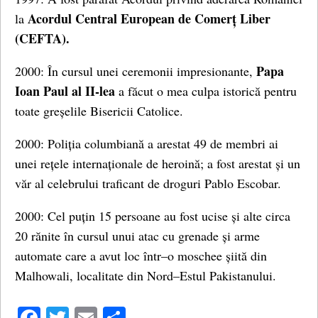
Acordul Central European de Comerț Liber
la
(CEFTA).
Papa
2000: În cursul unei ceremonii impresionante,
Ioan Paul al II-lea
a făcut o mea culpa istorică pentru
toate greșelile Bisericii Catolice.
2000: Poliția columbiană a arestat 49 de membri ai
unei rețele internaționale de heroină; a fost arestat și un
văr al celebrului traficant de droguri Pablo Escobar.
2000: Cel puțin 15 persoane au fost ucise și alte circa
20 rănite în cursul unui atac cu grenade și arme
automate care a avut loc într–o moschee șiită din
Malhowali, localitate din Nord–Estul Pakistanului.
Facebook
Twitter
Email
Share