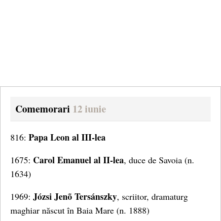
Comemorari
12 iunie
Papa Leon al III-lea
816:
Carol Emanuel al II-lea
1675:
, duce de Savoia (n.
1634)
Józsi Jenõ Tersánszky
1969:
, scriitor, dramaturg
maghiar născut în Baia Mare (n. 1888)