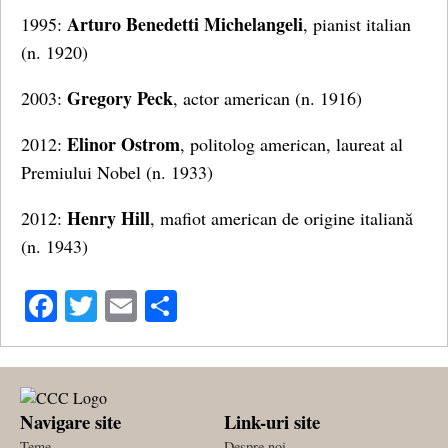
Arturo Benedetti Michelangeli
1995:
, pianist italian
(n. 1920)
Gregory Peck
2003:
, actor american (n. 1916)
Elinor Ostrom
2012:
, politolog american, laureat al
Premiului Nobel (n. 1933)
Henry Hill
2012:
, mafiot american de origine italiană
(n. 1943)
Facebook
Twitter
Email
Share
Navigare site
Link-uri site
Teme
Despre noi