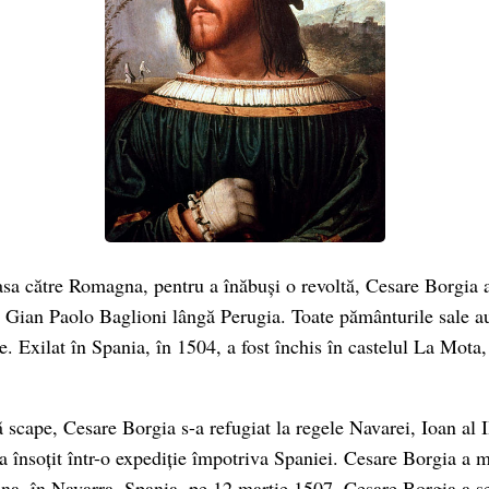
asa către Romagna, pentru a înăbuși o revoltă, Cesare Borgia a 
e Gian Paolo Baglioni lângă Perugia. Toate pământurile sale au
le. Exilat în Spania, în 1504, a fost închis în castelul La Mota
 scape, Cesare Borgia s-a refugiat la regele Navarei, Ioan al I
a însoțit într-o expediție împotriva Spaniei. Cesare Borgia a m
ana, în Navarra, Spania, pe 12 martie 1507. Cesare Borgia a s