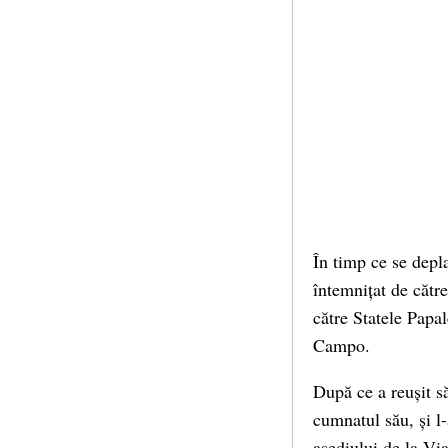
În timp ce se depl
întemnițat de cătr
către Statele Papa
Campo.
După ce a reușit să
cumnatul său, și l-
asediului de la Vi