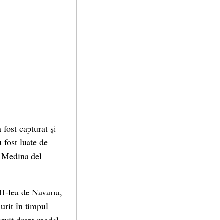
fost capturat și
 fost luate de
, Medina del
II-lea de Navarra,
urit în timpul
ervit drept model