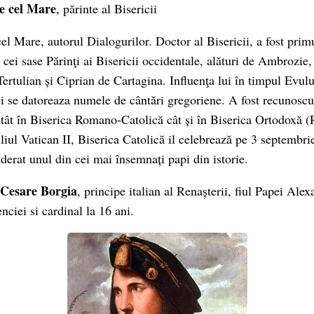
e cel Mare
, părinte al Bisericii
el Mare, autorul Dialogurilor. Doctor al Bisericii, a fost prim
 cei sase Părinţi ai Bisericii occidentale, alături de Ambrozie
ertulian și Ciprian de Cartagina. Influenţa lui în timpul Evul
 i se datoreaza numele de cântări gregoriene. A fost recunoscu
tât în Biserica Romano-Catolică cât și în Biserica Ortodoxă (
iul Vatican II, Biserica Catolică il celebrează pe 3 septembrie
derat unul din cei mai însemnați papi din istorie.
Cesare Borgia
, principe italian al Renașterii, fiul Papei Alex
nciei si cardinal la 16 ani.