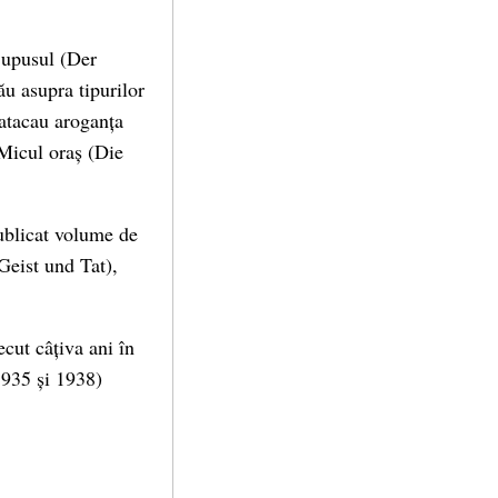
Supusul (Der
ău asupra tipurilor
 atacau aroganța
 Micul oraș (Die
ublicat volume de
Geist und Tat),
ecut câțiva ani în
1935 și 1938)