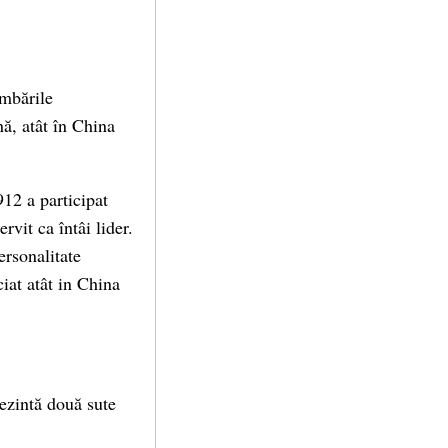
imbările
ă, atât în China
912 a participat
vit ca întâi lider.
ersonalitate
ciat atât in China
rezintă două sute