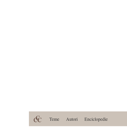
Teme
Autori
Enciclopedie