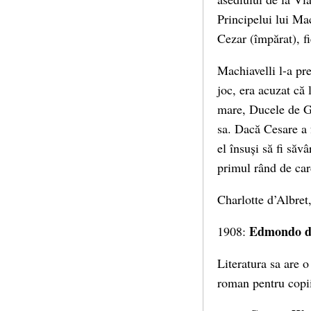
Principelui lui Ma
Cezar (împărat), fi
Machiavelli l-a pre
joc, era acuzat că
mare, Ducele de Ga
sa. Dacă Cesare a f
el însuși să fi săv
primul rând de card
Charlotte d’Albret,
Edmondo d
1908:
Literatura sa are 
roman pentru copii 