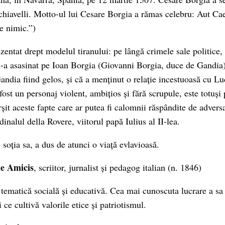
chiavelli. Motto-ul lui Cesare Borgia a rămas celebru: Aut Caes
e nimic.”)
zentat drept modelul tiranului: pe lângă crimele sale politice,
 l-a asasinat pe Ioan Borgia (Giovanni Borgia, duce de Gandia)
ndia fiind gelos, și că a menținut o relație incestuoasă cu Lu
ost un personaj violent, ambițios și fără scrupule, este totuși
ârșit aceste fapte care ar putea fi calomnii răspândite de adversar
inalul della Rovere, viitorul papă Iulius al II-lea.
 soția sa, a dus de atunci o viață evlavioasă.
e Amicis
, scriitor, jurnalist și pedagog italian (n. 1846)
o tematică socială și educativă. Cea mai cunoscuta lucrare a s
ce cultivă valorile etice și patriotismul.