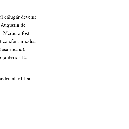
ul călugăr devenit
, Augustin de
ui Mediu a fost
t ca sfânt imediat
Răsăriteană).
 (anterior 12
andru al VI-lea,