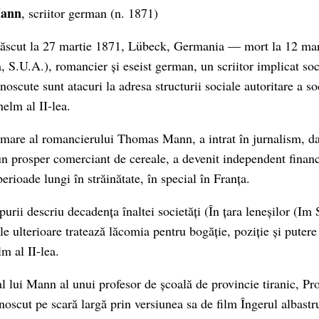
Mann
, scriitor german (n. 1871)
ăscut la 27 martie 1871, Lübeck, Germania — mort la 12 mar
, S.U.A.), romancier și eseist german, un scriitor implicat soc
noscute sunt atacuri la adresa structurii sociale autoritare a s
elm al II-lea.
mare al romancierului Thomas Mann, a intrat în jurnalism, da
un prosper comerciant de cereale, a devenit independent financia
erioade lungi în străinătate, în special în Franța.
rii descriu decadența înaltei societăți (În țara leneșilor (Im 
ale ulterioare tratează lăcomia pentru bogăție, poziție și pute
m al II-lea.
al lui Mann al unui profesor de școală de provincie tiranic, Pr
noscut pe scară largă prin versiunea sa de film Îngerul albastr