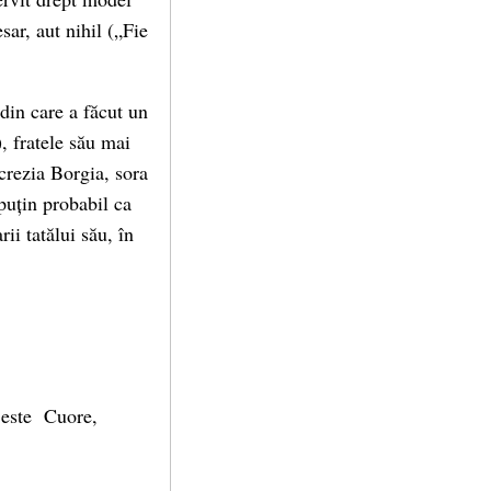
ar, aut nihil („Fie
 din care a făcut un
, fratele său mai
crezia Borgia, sora
 puțin probabil ca
ii tatălui său, în
a este Cuore,