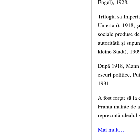
Engel), 1928.
Trilogia sa Imper
Untertan), 1918; ș
sociale produse de 
autorității și supu
kleine Stadt), 190
După 1918, Mann a
eseuri politice, P
1931.
A fost forțat să ia
Franța înainte de 
reprezintă idealul 
Mai mult…