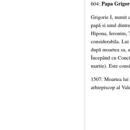
Papa Grigor
604:
Grigorie I, numit c
papă si unul dintre
Hipona, Ieronim, T
considerabila. Lui
după moartea sa, a
Începând cu Concil
martie). Este consi
1507: Moartea lui
arhiepiscop al Vale