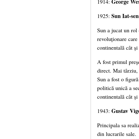
George Wes
1914:
Sun Iat-sen
1925:
Sun a jucat un rol
revoluționare care
continentală cât și
A fost primul preș
direct. Mai târziu,
Sun a fost o figură
politică unică a se
continentală cât ș
Gustav Vig
1943:
Principala sa real
din lucrarile sale.