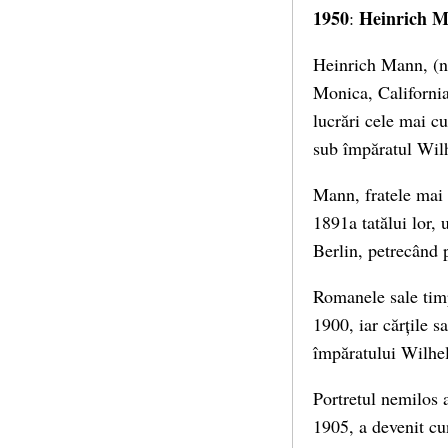
1950
Heinrich 
:
Heinrich Mann, (n
Monica, California
lucrări cele mai cu
sub împăratul Wilh
Mann, fratele mai 
1891a tatălui lor, 
Berlin, petrecând p
Romanele sale timpu
1900, iar cărțile s
împăratului Wilhel
Portretul nemilos 
1905, a devenit cu