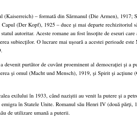
iul (Kaiserreich) – formată din Sărmanul (Die Armen), 1917; 
i Capul (Der Kopf), 1925 – duce și mai departe rechizitoriul s
statul autoritar. Aceste romane au fost însoțite de eseuri care
nerea subiecților. O lucrare mai ușoară a acestei perioade este
9.
 devenit purtător de cuvânt proeminent al democrației și a p
uterea și omul (Macht und Mensch), 1919, și Spirit și acțiune (
 calea exilului în 1933, când naziștii au venit la putere și a petr
a emigra în Statele Unite. Romanul său Henri IV (două părți, 
său de utilizare umană a puterii.