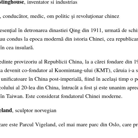
tinghouse
, inventator si industrias
, conducător, medic, om politic și revoluționar chinez
 esențial în detronarea dinastiei Qing din 1911, urmată de sch
 au condus la epoca modernă din istoria Chinei, cea republican
 în cea insulară.
edinte provizoriu al Republicii China, la a cărei fondare din 1
 a devenit co-fondator al Kuomintang-ului (KMT), căruia i-a ser
 unificatoare în China post-imperială, fiind în același timp o p
colului al 20-lea din China, întrucât a fost și este unanim apre
i în Taiwan. Este considerat fondatorul Chinei moderne.
eland
, sculptor norvegian
izare este Parcul Vigeland, cel mai mare parc din Oslo, care p