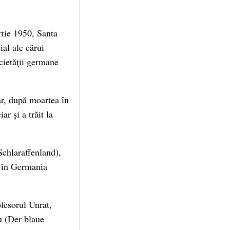
tie 1950, Santa
ial ale cărui
ocietăţii germane
r, după moartea în
r și a trăit la
Schlaraffenland),
re în Germania
ofesorul Unrat,
u (Der blaue