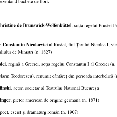
rezentand buchete de flori.
hristine de Brunswick-Wolfenbüttel
, soția regelui Prusiei 
Constantin Nicolaevici
ce
al Rusiei, fiul Țarului Nicolae I, vi
iliului de Miniștri (n. 1827)
iei
, regină a Greciei, soția regelui Constantin I al Greciei (n.
arin Teodorescu), renumit cântăreț din perioada interbelică (
finski
, actor, societar al Teatrului Național București
inger
, pictor american de origine germană (n. 1871)
poet, eseist și dramaturg român (n. 1907)