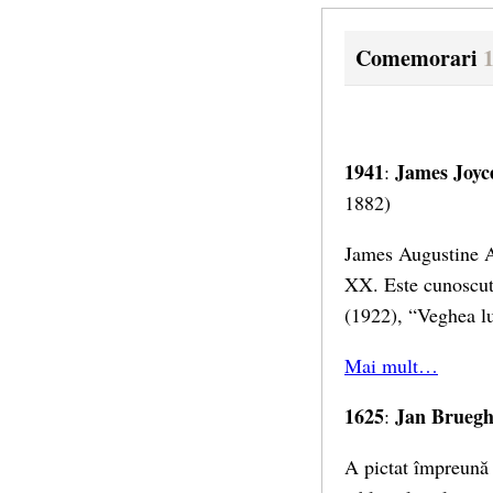
Comemorari
1
1941
James Joyc
:
1882)
James Augustine Al
XX. Este cunoscut 
(1922), “Veghea l
Mai mult…
1625
Jan Bruegh
:
A pictat împreună 