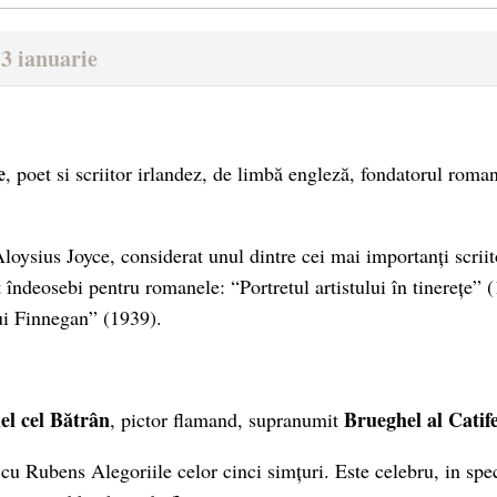
3 ianuarie
e
, poet si scriitor irlandez, de limbă engleză, fondatorul rom
oysius Joyce, considerat unul dintre cei mai importanți scriito
îndeosebi pentru romanele: “Portretul artistului în tinerețe” 
ui Finnegan” (1939).
el cel Bătrân
Brueghel al Catife
, pictor flamand, supranumit
cu Rubens Alegoriile celor cinci simțuri. Este celebru, in spec