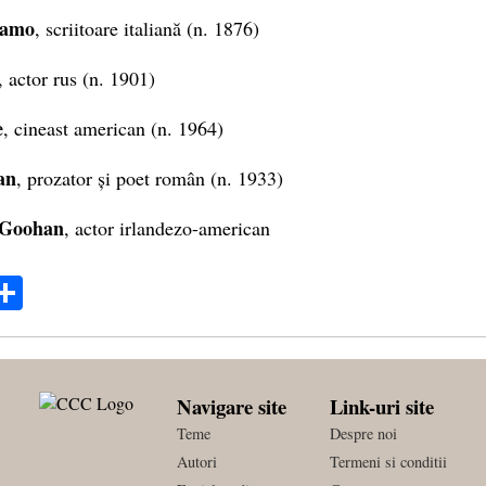
ramo
, scriitoare italiană (n. 1876)
, actor rus (n. 1901)
e
, cineast american (n. 1964)
an
, prozator și poet român (n. 1933)
cGoohan
, actor irlandezo-american
ok
ter
mail
Share
Navigare site
Link-uri site
Teme
Despre noi
Autori
Termeni si conditii