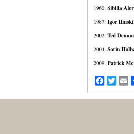
Sibilla Ale
1960:
Igor Ilinski
1987:
Ted Demm
2002:
Sorin Holb
2004:
Patrick M
2009:
Facebo
Twit
E