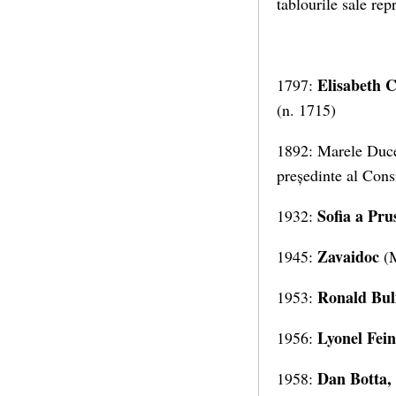
tablourile sale rep
Elisabeth C
1797:
(n. 1715)
1892: Marele Du
președinte al Cons
Sofia
a Prus
1932:
Zavaidoc
1945:
(M
Ronald Bul
1953:
Lyonel Fein
1956:
Dan Botta,
1958: