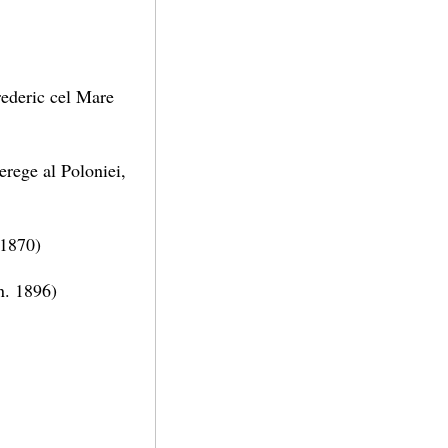
Frederic cel Mare
cerege al Poloniei,
 1870)
n. 1896)