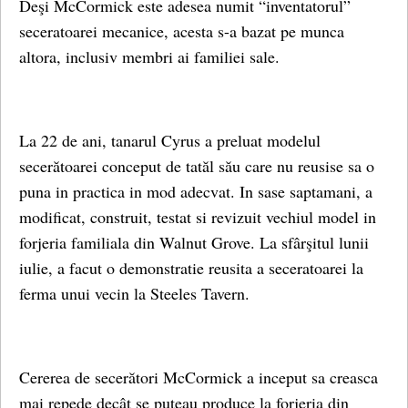
Deşi McCormick este adesea numit “inventatorul”
seceratoarei mecanice, acesta s-a bazat pe munca
altora, inclusiv membri ai familiei sale.
La 22 de ani, tanarul Cyrus a preluat modelul
secerătoarei conceput de tatăl său care nu reusise sa o
puna in practica in mod adecvat. In sase saptamani, a
modificat, construit, testat si revizuit vechiul model in
forjeria familiala din Walnut Grove. La sfârşitul lunii
iulie, a facut o demonstratie reusita a seceratoarei la
ferma unui vecin la Steeles Tavern.
Cererea de secerători McCormick a inceput sa creasca
mai repede decât se puteau produce la forjeria din