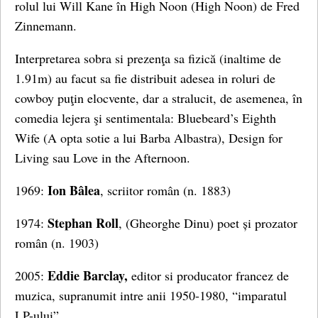
rolul lui Will Kane în High Noon (High Noon) de Fred
Zinnemann.
Interpretarea sobra si prezenţa sa fizică (inaltime de
1.91m) au facut sa fie distribuit adesea in roluri de
cowboy puţin elocvente, dar a stralucit, de asemenea, în
comedia lejera şi sentimentala: Bluebeard’s Eighth
Wife (A opta sotie a lui Barba Albastra), Design for
Living sau Love in the Afternoon.
Ion Bâlea
1969:
, scriitor român (n. 1883)
Stephan Roll
1974:
, (Gheorghe Dinu) poet și prozator
român (n. 1903)
Eddie Barclay,
2005:
editor si producator francez de
muzica, supranumit intre anii 1950-1980, “imparatul
LP-ului”.