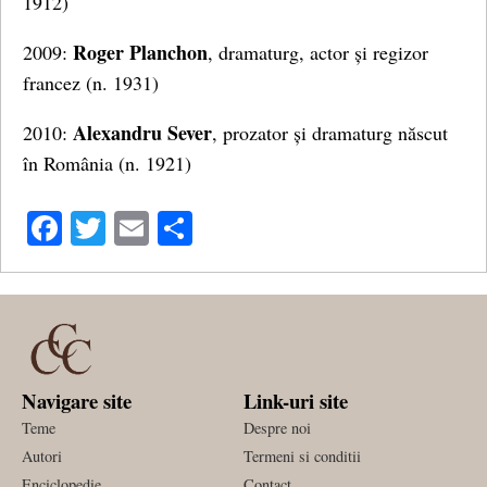
1912)
Roger Planchon
2009:
, dramaturg, actor și regizor
francez (n. 1931)
Alexandru Sever
2010:
, prozator și dramaturg născut
în România (n. 1921)
Facebook
Twitter
Email
Share
Navigare site
Link-uri site
Teme
Despre noi
Autori
Termeni si conditii
Enciclopedie
Contact