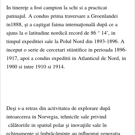
In tinereţe a fost campion la schi si a practicat
patinajul. A condus prima traversare a Groenlandei
in1888, şi a caştigat faima internaţională după ce a
ajuns la o latitudine nordică record de 86 ° 14’, in
timpul expeditiei sale la Polul Nord din 1893-1896. A
inceput o serie de cercetari stiintifice in perioada 1896-
1917, apoi a condus expeditii in Atlanticul de Nord, in
1900 si intre 1910 si 1914.
Deşi s-a retras din activitatea de explorare după
intoarcerea in Norvegia, tehnicile sale privind
călătoriile in spatiul polar şi inovaţiile sale în
echipamente şi îmbrăcăminte au influenţat generaţia