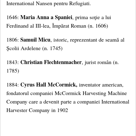
International Nansen pentru Refugiati.
Maria Anna a Spaniei
1646:
, prima soție a lui
Ferdinand al III-lea, Împărat Roman (n. 1606)
Samuil Micu
1806:
, istoric, reprezentant de seamă al
Școlii Ardelene (n. 1745)
Christian Flechtenmacher
1843:
, jurist român (n.
1785)
Cyrus Hall McCormick,
1884:
inventator american,
fondatorul companiei McCormick Harvesting Machine
Company care a devenit parte a companiei International
Harvester Company in 1902