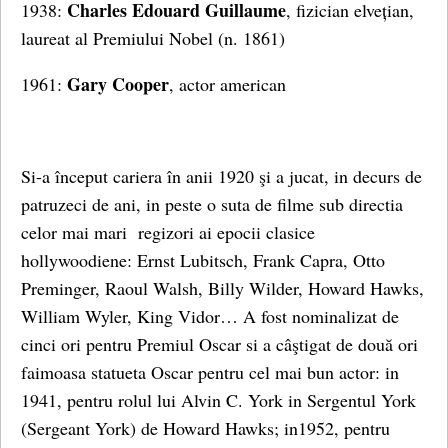
Charles Edouard Guillaume
1938:
, fizician elvețian,
laureat al Premiului Nobel (n. 1861)
Gary Cooper
1961:
, actor american
Si-a început cariera în anii 1920 şi a jucat, in decurs de
patruzeci de ani, in peste o suta de filme sub directia
celor mai mari regizori ai epocii clasice
hollywoodiene: Ernst Lubitsch, Frank Capra, Otto
Preminger, Raoul Walsh, Billy Wilder, Howard Hawks,
William Wyler, King Vidor… A fost nominalizat de
cinci ori pentru Premiul Oscar si a câştigat de două ori
faimoasa statueta Oscar pentru cel mai bun actor: in
1941, pentru rolul lui Alvin C. York in Sergentul York
(Sergeant York) de Howard Hawks; in1952, pentru