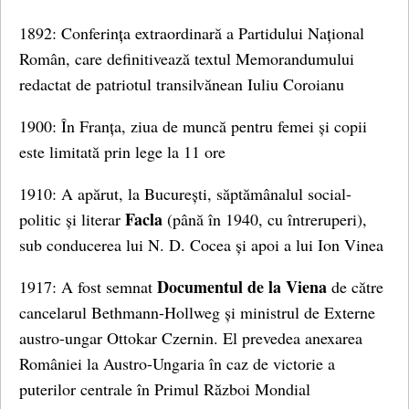
1892: Conferința extraordinară a Partidului Național
Român, care definitivează textul Memorandumului
redactat de patriotul transilvănean Iuliu Coroianu
1900: În Franța, ziua de muncă pentru femei și copii
este limitată prin lege la 11 ore
1910: A apărut, la București, săptămânalul social-
Facla
politic și literar
(până în 1940, cu întreruperi),
sub conducerea lui N. D. Cocea și apoi a lui Ion Vinea
Documentul de la Viena
1917: A fost semnat
de către
cancelarul Bethmann-Hollweg și ministrul de Externe
austro-ungar Ottokar Czernin. El prevedea anexarea
României la Austro-Ungaria în caz de victorie a
puterilor centrale în Primul Război Mondial