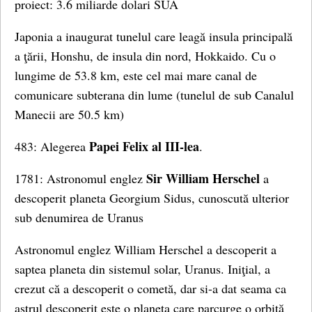
proiect: 3.6 miliarde dolari SUA
Japonia a inaugurat tunelul care leagă insula principală
a ţării, Honshu, de insula din nord, Hokkaido. Cu o
lungime de 53.8 km, este cel mai mare canal de
comunicare subterana din lume (tunelul de sub Canalul
Manecii are 50.5 km)
Papei Felix al III-lea
483: Alegerea
.
Sir William Herschel
1781: Astronomul englez
a
descoperit planeta Georgium Sidus, cunoscută ulterior
sub denumirea de Uranus
Astronomul englez William Herschel a descoperit a
saptea planeta din sistemul solar, Uranus. Iniţial, a
crezut că a descoperit o cometă, dar si-a dat seama ca
astrul descoperit este o planeta care parcurge o orbită