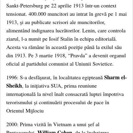
Sankt-Petersburg pe 22 aprilie 1913 într-un context
tensionat. 400.000 muncitori au intrat în grevă pe 1 mai
1913, şi au publicate scrisori ale muncitorilor,
alimentând indignarea lucrătorilor. Lenin, care controla
ziarul, l-a numit pe Iosif Stalin în echipa editorială.
Acesta va rămâne în această poziţie până la exilul său
din 1913. Pe 3 martie 1918, “Pravda” a devenit organul
oficial al partidului comunist al Uniunii Sovietice.
Sharm el-
1996: S-a desfășurat, în localitatea egipteană
Sheikh
, la inițiativa SUA, prima reuniune
internațională la nivel înalt consacrată luptei împotriva
terorismului și continuării procesului de pace în
Orientul Mijlociu
2000: Prima vizită în Vietnam a unui șef al
William Cohen
Pentagonului,
, de la încheierea