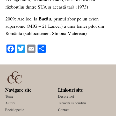
războiului dintre SUA și această țară (1973)
Bacău
2009: Are loc, la
, primul zbor pe un avion
supersonic (MIG – 21 Lancer) a unei femei pilot din
România (sublocotenent Simona Maierean)
Facebook
Twitter
Email
Share
Navigare site
Link-uri site
Teme
Despre noi
Autori
Termeni si conditii
Enciclopedie
Contact