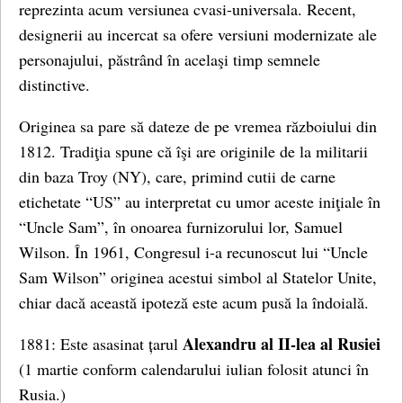
reprezinta acum versiunea cvasi-universala. Recent,
designerii au incercat sa ofere versiuni modernizate ale
personajului, păstrând în acelaşi timp semnele
distinctive.
Originea sa pare să dateze de pe vremea războiului din
1812. Tradiţia spune că îşi are originile de la militarii
din baza Troy (NY), care, primind cutii de carne
etichetate “US” au interpretat cu umor aceste iniţiale în
“Uncle Sam”, în onoarea furnizorului lor, Samuel
Wilson. În 1961, Congresul i-a recunoscut lui “Uncle
Sam Wilson” originea acestui simbol al Statelor Unite,
chiar dacă această ipoteză este acum pusă la îndoială.
Alexandru al II-lea al Rusiei
1881: Este asasinat țarul
(1 martie conform calendarului iulian folosit atunci în
Rusia.)