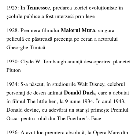
Tennessee
1925: În
, predarea teoriei evoluționiste în
școliile publice a fost interzisă prin lege
Maiorul Mura
1928: Premiera filmului
, singura
peliculă ce păstrează prezența pe ecran a actorului
Gheorghe Timică
1930: Clyde W. Tombaugh anunță descoperirea planetei
Pluton
1934: S-a născut, în studiourile Walt Disney, celebrul
Donald Duck,
personaj de desen animat
care a debutat
în filmul The little hen, la 9 iunie 1934. În anul 1943,
Donald devine, cu adevărat un star și primește Premiul
Oscar pentru rolul din The Fuerhrer’s Face
1936: A avut loc premiera absolută, la Opera Mare din