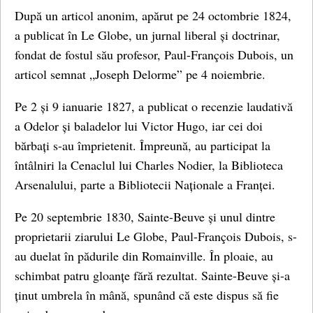
După un articol anonim, apărut pe 24 octombrie 1824,
a publicat în Le Globe, un jurnal liberal și doctrinar,
fondat de fostul său profesor, Paul-François Dubois, un
articol semnat „Joseph Delorme” pe 4 noiembrie.
Pe 2 și 9 ianuarie 1827, a publicat o recenzie laudativă
a Odelor și baladelor lui Victor Hugo, iar cei doi
bărbați s-au împrietenit. Împreună, au participat la
întâlniri la Cenaclul lui Charles Nodier, la Biblioteca
Arsenalului, parte a Bibliotecii Naționale a Franței.
Pe 20 septembrie 1830, Sainte-Beuve și unul dintre
proprietarii ziarului Le Globe, Paul-François Dubois, s-
au duelat în pădurile din Romainville. În ploaie, au
schimbat patru gloanțe fără rezultat. Sainte-Beuve și-a
ținut umbrela în mână, spunând că este dispus să fie