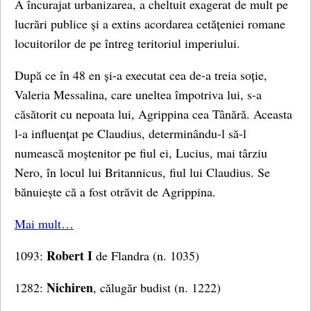
A încurajat urbanizarea, a cheltuit exagerat de mult pe
lucrări publice și a extins acordarea cetățeniei romane
locuitorilor de pe întreg teritoriul imperiului.
După ce în 48 en și-a executat cea de-a treia soție,
Valeria Messalina, care uneltea împotriva lui, s-a
căsătorit cu nepoata lui, Agrippina cea Tânără. Aceasta
l-a influențat pe Claudius, determinându-l să-l
numească moștenitor pe fiul ei, Lucius, mai târziu
Nero, în locul lui Britannicus, fiul lui Claudius. Se
bănuiește că a fost otrăvit de Agrippina.
Mai mult…
Robert I
1093:
de Flandra (n. 1035)
Nichiren
1282:
, călugăr budist (n. 1222)