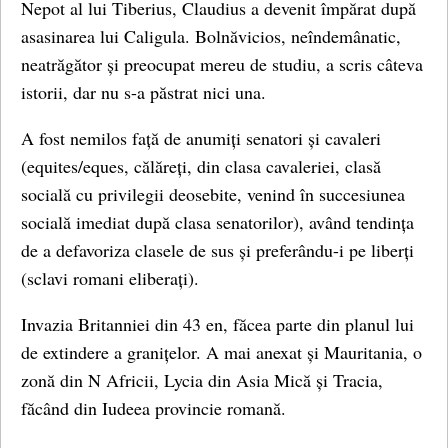
Nepot al lui Tiberius, Claudius a devenit împărat după
asasinarea lui Caligula. Bolnăvicios, neîndemânatic,
neatrăgător și preocupat mereu de studiu, a scris câteva
istorii, dar nu s-a păstrat nici una.
A fost nemilos față de anumiți senatori și cavaleri
(equites/eques, călăreți, din clasa cavaleriei, clasă
socială cu privilegii deosebite, venind în succesiunea
socială imediat după clasa senatorilor), având tendința
de a defavoriza clasele de sus și preferându-i pe liberți
(sclavi romani eliberați).
Invazia Britanniei din 43 en, făcea parte din planul lui
de extindere a granițelor. A mai anexat și Mauritania, o
zonă din N Africii, Lycia din Asia Mică și Tracia,
făcând din Iudeea provincie romană.