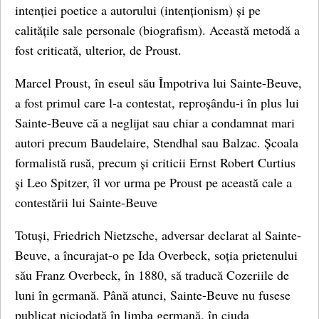
intenției poetice a autorului (intenționism) și pe
calitățile sale personale (biografism). Această metodă a
fost criticată, ulterior, de Proust.
Marcel Proust, în eseul său Împotriva lui Sainte-Beuve,
a fost primul care l-a contestat, reproșându-i în plus lui
Sainte-Beuve că a neglijat sau chiar a condamnat mari
autori precum Baudelaire, Stendhal sau Balzac. Școala
formalistă rusă, precum și criticii Ernst Robert Curtius
și Leo Spitzer, îl vor urma pe Proust pe această cale a
contestării lui Sainte-Beuve
Totuși, Friedrich Nietzsche, adversar declarat al Sainte-
Beuve, a încurajat-o pe Ida Overbeck, soția prietenului
său Franz Overbeck, în 1880, să traducă Cozeriile de
luni în germană. Până atunci, Sainte-Beuve nu fusese
publicat niciodată în limba germană, în ciuda