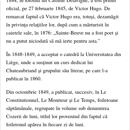
1844, în fotoliul lui Casimir Delavigne, a fost primit
oficial, pe 27 februarie 1845, de Victor Hugo. De
remarcat faptul că Victor Hugo era, totuși, dezamăgit
în privința relațiilor lor, după cum a mărturisit în
caietele sale, în 1876: „Sainte-Beuve nu a fost poet și
nu a putut niciodată să mă ierte pentru asta.”
În 1848-1849, a acceptat o catedră la Universitatea din
Liège, unde a susținut un curs dedicat lui
Chateaubriand și grupului său literar, pe care l-a
publicat în 1860.
Din octombrie 1849, a publicat, succesiv, în Le
Constitutionnel, Le Moniteur și Le Temps, foiletoane
săptămânale, regrupate în volume sub denumirea
Cozerii de luni, titlul lor provenind din faptul că
foiletonul apărea în fiecare zi de luni.