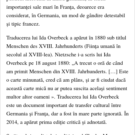
importanței sale mari în Franța, deoarece era
considerat, în Germania, un mod de gândire detestabil
și tipic francez.
Traducerea lui Ida Overbeck a apărut în 1880 sub titlul
Menschen des XVIII. Jahrhunderts (Ființa umană în
secolul al XVIII-lea). Nietzsche i-a scris lui Ida
Overbeck pe 18 august 1880: „A trecut o oră de când
am primit Menschen din XVIII. Jahrhunderts. […] Este
o carte minunată, cred că am plâns, și ar fi ciudat dacă
această carte mică nu ar putea suscita același sentiment
multor altor oameni ». Traducerea lui Ida Overbeck
este un document important de transfer cultural între
Germania și Franța, dar a fost în mare parte ignorată. În
2014, a apărut prima ediție critică și adnotată.