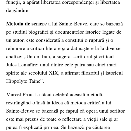
funcții, a apărat libertatea corespondenței și libertatea
de gândire.
Metoda de scriere
a lui Sainte-Beuve, care se bazează
pe studiul biografiei și documentelor istorice legate de
un autor, este considerată a constitui o ruptură și o
reînnoire a criticii literare și a dat naștere la la diverse
analize: „Un om bun, a sugerat scriitorul și criticul
Jules Lemaître; unul dintre cele patru sau cinci mari
spirite ale secolului XIX, a afirmat filozoful și istoricul
Hippolyte Taine”.
Marcel Proust a făcut celebră această metodă,
restrângând-o însă la ideea că metoda critică a lui
Sainte-Beuve se bazează pe faptul că opera unui scriitor
este mai presus de toate o reflectare a vieții sale și ar
putea fi explicată prin ea. Se bazează pe căutarea