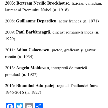
2003: Bertram Neville Brockhouse
, fizician canadian,
laureat al Premiului Nobel (n. 1918)
Guillaume Depardieu
2008:
, actor francez (n. 1971)
Paul Barbăneagră
2009:
, cineast româno-francez (n.
1929)
Adina Caloenescu
2011:
, pictor, grafician și gravor
român (n. 1934)
Angela Moldovan
2013:
, interpretă de muzică
populară (n. 1927)
Bhumibol Adulyadej
2016:
, rege al Thailandei între
1946-2016 (n. 1927)
Facebook
Twitter
Email
Share