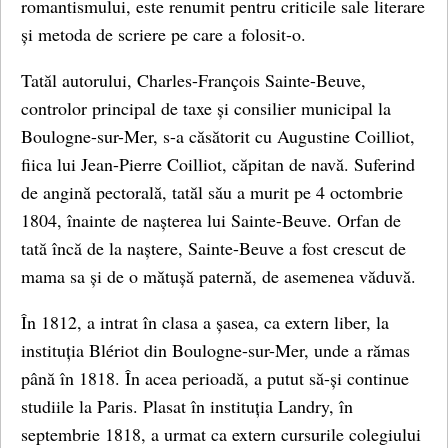
romantismului, este renumit pentru criticile sale literare
și metoda de scriere pe care a folosit-o.
Tatăl autorului, Charles-François Sainte-Beuve,
controlor principal de taxe și consilier municipal la
Boulogne-sur-Mer, s-a căsătorit cu Augustine Coilliot,
fiica lui Jean-Pierre Coilliot, căpitan de navă. Suferind
de angină pectorală, tatăl său a murit pe 4 octombrie
1804, înainte de nașterea lui Sainte-Beuve. Orfan de
tată încă de la naștere, Sainte-Beuve a fost crescut de
mama sa și de o mătușă paternă, de asemenea văduvă.
În 1812, a intrat în clasa a șasea, ca extern liber, la
instituția Blériot din Boulogne-sur-Mer, unde a rămas
până în 1818. În acea perioadă, a putut să-și continue
studiile la Paris. Plasat în instituția Landry, în
septembrie 1818, a urmat ca extern cursurile colegiului