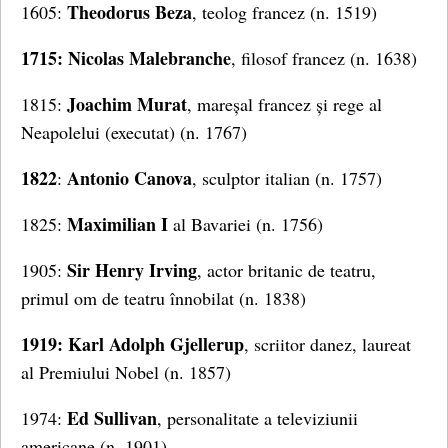
Theodorus Beza
1605:
, teolog francez (n. 1519)
1715: Nicolas Malebranche
, filosof francez (n. 1638)
Joachim Murat
1815:
, mareșal francez și rege al
Neapolelui (executat) (n. 1767)
1822
Antonio Canova
:
, sculptor italian (n. 1757)
Maximilian I
1825:
al Bavariei (n. 1756)
Sir Henry Irving
1905:
, actor britanic de teatru,
primul om de teatru înnobilat (n. 1838)
1919: Karl Adolph Gjellerup
, scriitor danez, laureat
al Premiului Nobel (n. 1857)
Ed Sullivan
1974:
, personalitate a televiziunii
americane (n. 1901)