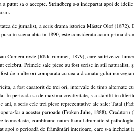
a putut sa o accepte. Strindberg s-a indepartat apoi de ideile 
cism.
itatea de jurnalist, a scris drama istorica Mäster Olof (1872). 
i pusa in scena abia in 1890, este considerata acum prima dr
au Camera rosie (Röda rummet, 1879), care satirizeaza lumea 
t celebru. Primele sale piese au fost scrise in stil naturalist, ş
 fost de multe ori comparata cu cea a dramaturgului norvegia
icita, a fost casatorit de trei ori, intervale de timp al­ternate 
la. In perioada sa de maxima creativitate, s-a stabilit in diferi
se ani, a scris cele trei piese reprezentative ale sale: Tatal (Fa
opera-far a acestei perioade (Fröken Julie, 1888), Creditorii 
e iconoclaste, combinand naturalismul dramatic si psihologia,
t apoi o perioadă de frământări interioare, care s-a incheiat i