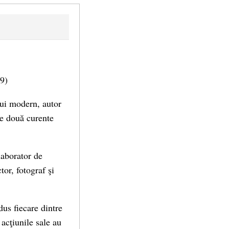
49)
ului modern, autor
re două curente
 laborator de
or, fotograf şi
dus fiecare dintre
 acţiunile sale au