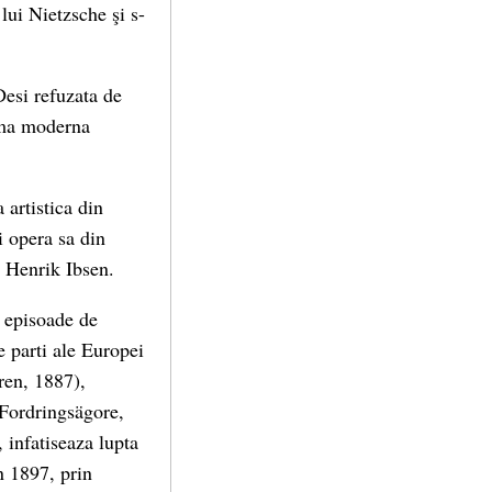
lui Nietzsche şi s-
Desi refuzata de
ama moderna
artistica din
i opera sa din
n Henrik Ibsen.
cu episoade de
te parti ale Europei
dren, 1887),
(Fordringsägore,
 infatiseaza lupta
n 1897, prin