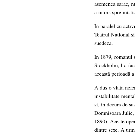
asemenea sarac, nu 
a intors spre misti
In paralel cu activ
Teatrul National s
suedeza.
In 1879, romanul s
Stockholm, l-a facu
această perioadă a
A dus o viata nefer
instabilitate menta
si, in decurs de sa
Domnisoara Julie, 
1890). Aceste oper
dintre sexe. A urma