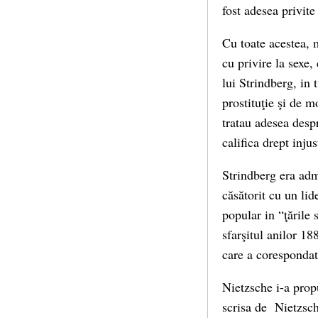
fost adesea privite
Cu toate acestea, m
cu privire la sexe
lui Strindberg, in 
prostituţie şi de mo
tratau adesea despr
califica drept injus
Strindberg era admi
căsătorit cu un lid
popular in “ţările 
sfarşitul anilor 18
care a corespondat
Nietzsche i-a prop
scrisa de Nietzsch