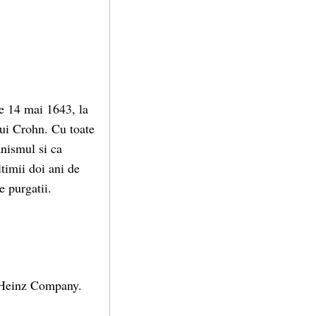
pe 14 mai 1643, la
lui Crohn. Cu toate
anismul si ca
ltimii doi ani de
e purgatii.
. Heinz Company.