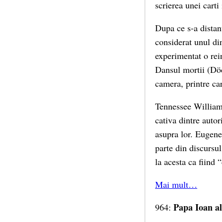
scrierea unei carti
Dupa ce s-a distan
considerat unul di
experimentat o rein
Dansul mortii (Död
camera, printre ca
Tennessee Willia
cativa dintre autor
asupra lor. Eugene
parte din discursul
la acesta ca fiind
Mai mult…
Papa Ioan al
964: