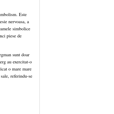
simbolism. Este
esie nervoasa, a
dramele simbolice
nci piese de
rgman sunt doar
berg au exercitat-o
dicat o mare mare
sale, referindu-se