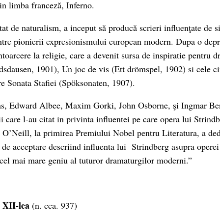
 in limba franceză, Inferno.
tat de naturalism, a inceput să producă scrieri influenţate de 
ntre pionierii expresionismului european modern. Dupa o depr
toarcere la religie, care a devenit sursa de inspiratie pentru 
sdausen, 1901), Un joc de vis (Ett drömspel, 1902) si cele ci
re Sonata Stafiei (Spöksonaten, 1907).
ms, Edward Albee, Maxim Gorki, John Osborne, şi Ingmar Be
ii care l-au citat in privinta influentei pe care opera lui Strind
 O’Neill, la primirea Premiului Nobel pentru Literatura, a de
 de acceptare descriind influenta lui Strindberg asupra operei 
 “cel mai mare geniu al tuturor dramaturgilor moderni.”
 XII-lea
(n. cca. 937)