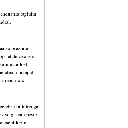
industria oţelului
ndial.
ea să prezinte
oprietate deosebit
podine au fost
ietatea a inceput
rtiment nou.
celebru in intreaga
nz se gaseau peste
duse diferite,