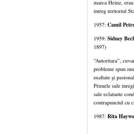
marca Heinz, erau 
intreg teritoriul St
Camil Petr
1957:
Sidney Bec
1959:
1897)
“Autoritara”, cuva
probleme spun multe
exaltate şi pasiona
Primele sale inregi
sale eclatante con
contrapunctul cu c
Rita Haywo
1987: