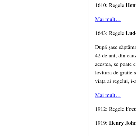
Henri
1610: Regele
Mai mult…
Ludo
1643: Regele
După şase săptăman
42 de ani, din cau
acestea, se poate c
lovitura de gratie 
viaţa ai regelui, i
Mai mult…
Fred
1912: Regele
Henry Joh
1919: