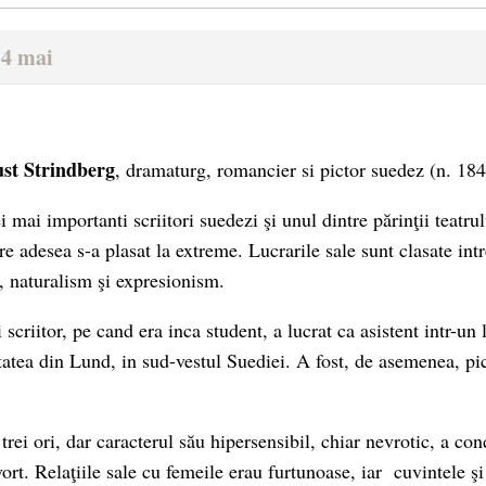
14 mai
st Strindberg
, dramaturg, romancier si pictor suedez (n. 18
i mai importanti scriitori suedezi şi unul dintre părinţii teatr
re adesea s-a plasat la extreme. Lucrarile sale sunt clasate int
e, naturalism şi expresionism.
 scriitor, pe cand era inca student, a lucrat ca asistent intr-un
atea din Lund, in sud-vestul Suediei. A fost, de asemenea, pict
 trei ori, dar caracterul său hipersensibil, chiar nevrotic, a con
vort. Relaţiile sale cu femeile erau furtunoase, iar cuvintele şi