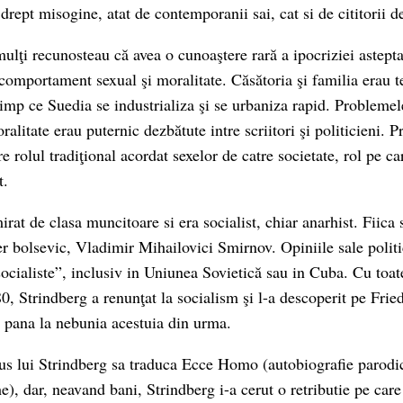
 drept misogine, atat de contemporanii sai, cat si de cititorii de
ulţi recunosteau că avea o cunoaştere rară a ipocriziei asteptar
, comportament sexual şi moralitate. Căsătoria şi familia erau 
timp ce Suedia se industrializa şi se urbaniza rapid. Problemel
ralitate erau puternic dezbătute intre scriitori şi politicieni. P
e rolul tradiţional acordat sexelor de catre societate, rol pe ca
t.
rat de clasa muncitoare si era socialist, chiar anarhist. Fiica 
er bolsevic, Vladimir Mihailovici Smirnov. Opiniile sale politi
socialiste”, inclusiv in Uniunea Sovietică sau in Cuba. Cu toat
80, Strindberg a renunţat la socialism şi l-a descoperit pe Frie
 pana la nebunia acestuia din urma.
us lui Strindberg sa traduca Ecce Homo (autobiografie parodica
e), dar, neavand bani, Strindberg i-a cerut o retributie pe car