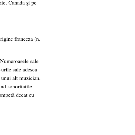
nie, Canada şi pe
origine franceza (n.
. Numeroasele sale
-urile sale adesea
i unui alt muzician.
and sonoritatile
rompetă decat cu