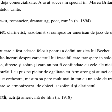
deja comercializate. A avut succes in special in Marea Brita
atelor Unite.
escu
, romancier, dramaturg, poet, român (n. 1894)
het
, clarinetist, saxofonist si compozitor american de jazz de 
nt care a fost adesea folosit pentru a defini muzica lui Bechet
 lucruri despre caracterul lui irascibil care transpare in solo
le, directe şi sobre şi care nu pot fi confundate cu cele ale nic
strări l-au pus pe picior de egalitate cu Armstrong şi atunci c
duc orchestra, măsura sa pare mult mai in ton cu un solo de t
are se armonizeaza, de obicei, saxofonul şi clarinetul.
rth
, actriță americană de film (n. 1918)