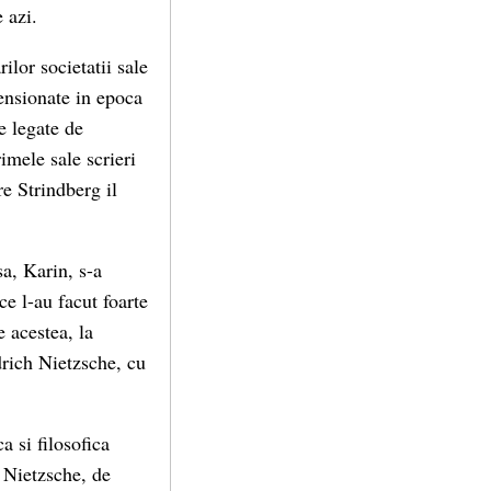
 azi.
ilor societatii sale
tensionate in epoca
e legate de
rimele sale scrieri
re Strindberg il
sa, Karin, s-a
ce l-au facut foarte
e acestea, la
drich Nietzsche, cu
 si filosofica
e Nietzsche, de