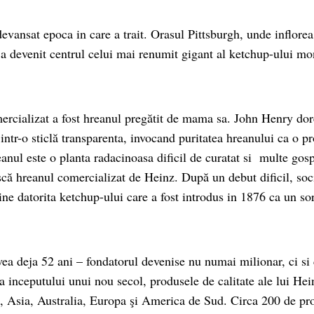
vansat epoca in care a trait. Orasul Pittsburgh, unde inflorea 
, a devenit centrul celui mai renumit gigant al ketchup-ului mo
rcializat a fost hreanul pregătit de mama sa. John Henry dor
ntr-o sticlă transparenta, invocand puritatea hreanului ca o pr
anul este o planta radacinoasa dificil de curatat si multe gos
scă hreanul comercializat de Heinz. După un debut dificil, soc
ine datorita ketchup-ului care a fost introdus in 1876 ca un so
ea deja 52 ani – fondatorul devenise nu numai milionar, ci si 
a inceputului unui nou secol, produsele de calitate ale lui Hei
a, Asia, Australia, Europa şi America de Sud. Circa 200 de pro