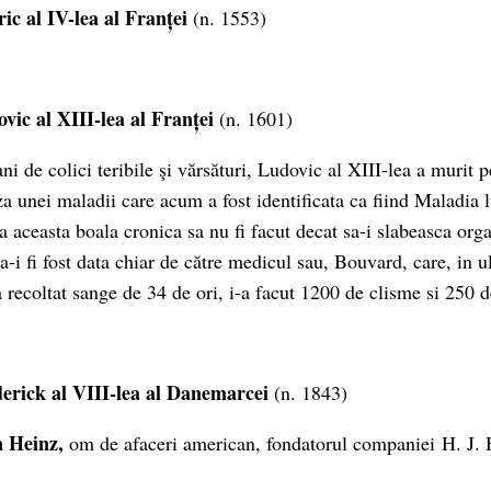
c al IV-lea al Franței
(n. 1553)
vic al XIII-lea al Franței
(n. 1601)
i de colici teribile şi vărsături, Ludovic al XIII-lea a murit 
za unei maladii care acum a fost identificata ca fiind Maladia 
a aceasta boala cronica sa nu fi facut decat sa-i slabeasca org
sa-i fi fost data chiar de către medicul sau, Bouvard, care, in u
-a recoltat sange de 34 de ori, i-a facut 1200 de clisme si 250 d
erick al VIII-lea al Danemarcei
(n. 1843)
n Heinz,
om de afaceri american, fondatorul companiei H. J