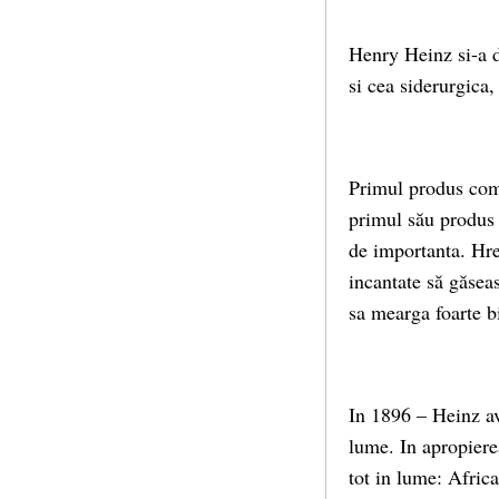
Henry Heinz si-a de
si cea siderurgica
Primul produs come
primul său produs i
de importanta. Hre
incantate să găsea
sa mearga foarte b
In 1896 – Heinz av
lume. In apropiere
tot in lume: Afric