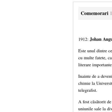
Comemorari
Johan Augu
1912:
Este unul dintre ce
cu multe fatete, ca
literare important
Inainte de a deveni
chimie la Universit
telegrafist.
A fost căsătorit de
uniunile sale la di