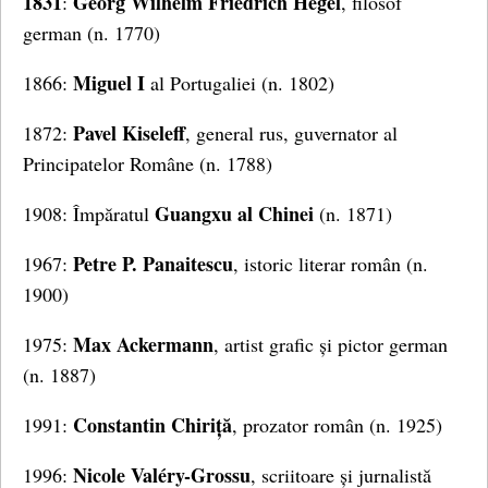
1831
Georg Wilhelm Friedrich Hegel
:
, filosof
german (n. 1770)
Miguel I
1866:
al Portugaliei (n. 1802)
Pavel Kiseleff
1872:
, general rus, guvernator al
Principatelor Române (n. 1788)
Guangxu al Chinei
1908: Împăratul
(n. 1871)
Petre P. Panaitescu
1967:
, istoric literar român (n.
1900)
Max Ackermann
1975:
, artist grafic și pictor german
(n. 1887)
Constantin Chiriță
1991:
, prozator român (n. 1925)
Nicole Valéry-Grossu
1996:
, scriitoare și jurnalistă