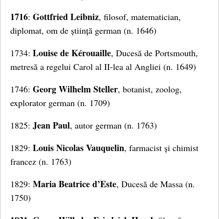
1716
Gottfried Leibniz
:
, filosof, matematician,
diplomat, om de știință german (n. 1646)
Louise de Kérouaille
1734:
, Ducesă de Portsmouth,
metresă a regelui Carol al II-lea al Angliei (n. 1649)
Georg Wilhelm Steller
1746:
, botanist, zoolog,
explorator german (n. 1709)
Jean Paul
1825:
, autor german (n. 1763)
Louis Nicolas Vauquelin
1829:
, farmacist și chimist
francez (n. 1763)
Maria Beatrice d’Este
1829:
, Ducesă de Massa (n.
1750)