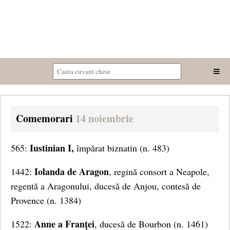
Comemorari
14 noiembrie
Iustinian I,
565:
împărat biznatin (n. 483)
Iolanda de Aragon
1442:
, regină consort a Neapole,
regentă a Aragonului, ducesă de Anjou, contesă de
Provence (n. 1384)
Anne a Franței
1522:
, ducesă de Bourbon (n. 1461)