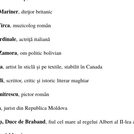
 Mariner
, dirijor britanic
irca
, muzicolog român
rdinale
, actriță italiană
 Zamora
, om politic bolivian
pa
, artist în sticlă și pe textile, stabilit în Canada
di
, scriitor, critic și istoric literar maghiar
mitrescu
, pictor român
a
, jurist din Republica Moldova
ip, Duce de Braband
, fiul cel mare al regelui Albert al II-lea 