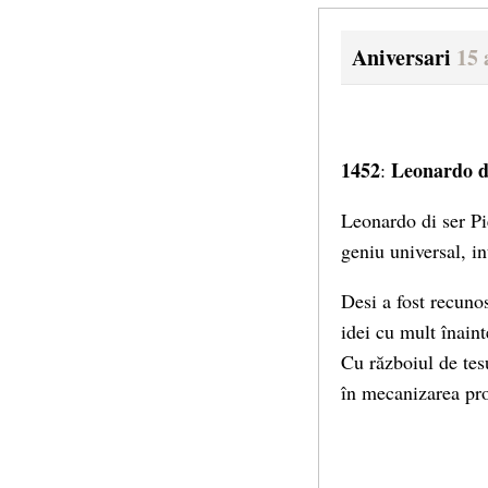
Aniversari
15 
1452
Leonardo d
:
Leonardo di ser Pi
geniu universal, in
Desi a fost recunos
idei cu mult înain
Cu războiul de tesu
în mecanizarea pro