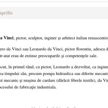
aprilie
a Vinci
, pictor, sculptor, inginer și arhitect italian renascenti
ero da Vinci sau Leonardo da Vinci, pictor florentin, adesea d
tr-atat erau de extinse preocuparile şi competenţele sale.
cut, în primul rând, ca pictor, Leonardo a dezvoltat, ca inginer
tea timpului său, precum pompa hidraulica sau diferite mecan
t mecanic şi maşina de cardare (dărăcit fibrele textile), da Vi
cesului de fabricaţie industriala.