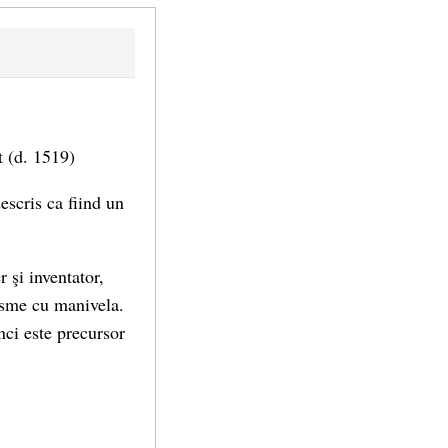
st
(d. 1519)
escris ca fiind un
 şi inventator,
isme cu manivela.
nci este precursor