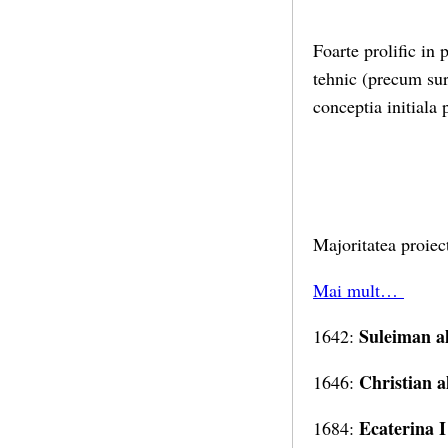
Foarte prolific in 
tehnic (precum suru
conceptia initiala
Majoritatea proiect
Mai mult…
Suleiman al
1642:
Christian a
1646:
Ecaterina I
1684: