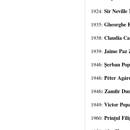
Sir Neville
1924:
Gheorghe F
1935:
Claudia Ca
1938:
Jaime Paz
1939:
Șerban Po
1946:
Péter Agár
1946:
: Zamfir Du
1946
Victor Pop
1949:
Prințul Fil
1960: