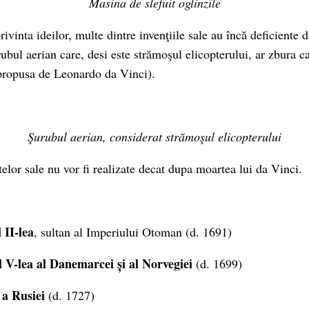
Masina de slefuit oglinzile
privinta ideilor, multe dintre invenţiile sale au încă deficiente
bul aerian care, desi este strămoşul elicopterului, ar zbura ca
 propusa de Leonardo da Vinci).
Şurubul aerian, considerat strămoşul elicopterului
elor sale nu vor fi realizate decat dupa moartea lui da Vinci.
 II-lea
, sultan al Imperiului Otoman (d. 1691)
l V-lea al Danemarcei și al Norvegiei
(d. 1699)
 a Rusiei
(d. 1727)