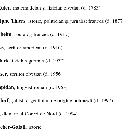
uler
, matematician și fizician elvețian (d. 1783)
lphe Thiers
, istoric, politician și jurnalist francez (d. 1877)
kheim
, sociolog francez (d. 1917)
es
, scriitor american (d. 1916)
tark
, fizician german (d. 1957)
ser
, scriitor elvețian (d. 1956)
apidan
, lingvist român (d. 1953)
dorf
, șahist, argentinian de origine poloneză (d. 1997)
, dictator al Coreei de Nord (d. 1994)
cher-Galați
, istoric