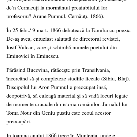
de’n Cernaeuţi la mormântul preaiubitului lor
profesoriu? Arune Pumnul, Cernăuţi, 1866).
În 25 febr./ 9 mart. 1866 debutează la Familia cu poezia
De-aş avea, entuziast salutată de directorul revistei,
Iosif Vulcan, care şi schimbă numele poetului din
Eminovici în Eminescu.
Părăsind Bucovina, rătăceşte prin Transilvania,
încercând să-şi completeze studiile liceale (Sibiu, Blaj).
Discipolul lui Aron Pumnul e preocupat însă,
deopotrivă, să culeagă material şi să vadă locuri legate
de momente cruciale din istoria românilor. Jurnalul lui
Toma Nour din Geniu pustiu este ecoul acestor
preocupări.
În toamna anului 1866 trece în Muntenia, unde e