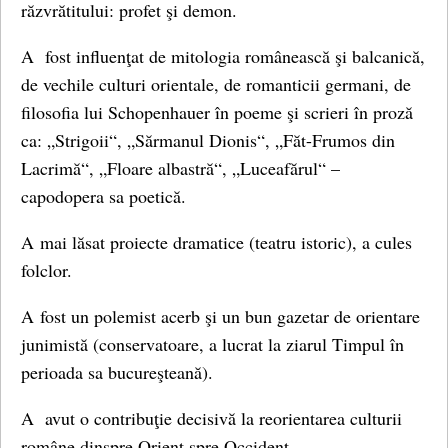
răzvrătitului: profet şi demon.
A fost influenţat de mitologia românească şi balcanică,
de vechile culturi orientale, de romanticii germani, de
filosofia lui Schopenhauer în poeme şi scrieri în proză
ca: „Strigoii“, „Sărmanul Dionis“, „Făt-Frumos din
Lacrimă“, „Floare albastră“, „Luceafărul“ –
capodopera sa poetică.
A mai lăsat proiecte dramatice (teatru istoric), a cules
folclor.
A fost un polemist acerb şi un bun gazetar de orientare
junimistă (conservatoare, a lucrat la ziarul Timpul în
perioada sa bucureşteană).
A avut o contribuţie decisivă la reorientarea culturii
române dinspre Orient spre Occident.