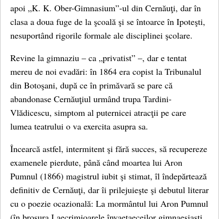
apoi „K. K. Ober-Gimnasium”-ul din Cernăuţi, dar în
clasa a doua fuge de la şcoală şi se întoarce în Ipoteşti,
nesuportând rigorile formale ale disciplinei şcolare.
Revine la gimnaziu – ca „privatist” –, dar e tentat
mereu de noi evadări: în 1864 era copist la Tribunalul
din Botoşani, după ce în primăvară se pare că
abandonase Cernăuţiul urmând trupa Tardini-
Vlădicescu, simptom al puternicei atracţii pe care
lumea teatrului o va exercita asupra sa.
Încearcă astfel, intermitent şi fără succes, să recupereze
examenele pierdute, până când moartea lui Aron
Pumnul (1866) magistrul iubit şi stimat, îl îndepărtează
definitiv de Cernăuţi, dar îi prilejuieşte şi debutul literar
cu o poezie ocazională: La mormântul lui Aron Pumnul
(în broşura Laecrimioarele învaeţaeceilor gimnaesiaşti