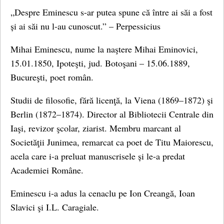
„Despre Eminescu s-ar putea spune că între ai săi a fost
și ai săi nu l-au cunoscut.” – Perpessicius
Mihai Eminescu, nume la naştere Mihai Eminovici,
15.01.1850, Ipoteşti, jud. Botoşani – 15.06.1889,
Bucureşti, poet român.
Studii de filosofie, fără licenţă, la Viena (1869–1872) şi
Berlin (1872–1874). Director al Bibliotecii Centrale din
Iaşi, revizor şcolar, ziarist. Membru marcant al
Societăţii Junimea, remarcat ca poet de Titu Maiorescu,
acela care i-a preluat manuscrisele și le-a predat
Academiei Române.
Eminescu i-a adus la cenaclu pe Ion Creangă, Ioan
Slavici şi I.L. Caragiale.