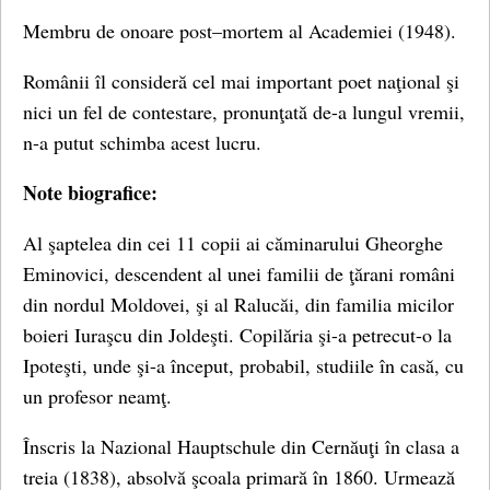
Membru de onoare post–mortem al Academiei (1948).
Românii îl consideră cel mai important poet naţional şi
nici un fel de contestare, pronunţată de-a lungul vremii,
n-a putut schimba acest lucru.
Note biografice:
Al şaptelea din cei 11 copii ai căminarului Gheorghe
Eminovici, descendent al unei familii de ţărani români
din nordul Moldovei, şi al Ralucăi, din familia micilor
boieri Iuraşcu din Joldeşti. Copilăria şi-a petrecut-o la
Ipoteşti, unde şi-a început, probabil, studiile în casă, cu
un profesor neamţ.
Înscris la Nazional Hauptschule din Cernăuţi în clasa a
treia (1838), absolvă şcoala primară în 1860. Urmează