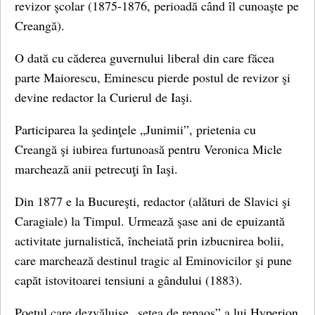
revizor şcolar (1875-1876, perioadă când îl cunoaşte pe
Creangă).
O dată cu căderea guvernului liberal din care făcea
parte Maiorescu, Eminescu pierde postul de revizor şi
devine redactor la Curierul de Iaşi.
Participarea la şedinţele „Junimii”, prietenia cu
Creangă şi iubirea furtunoasă pentru Veronica Micle
marchează anii petrecuţi în Iaşi.
Din 1877 e la Bucureşti, redactor (alături de Slavici şi
Caragiale) la Timpul. Urmează şase ani de epuizantă
activitate jurnalistică, încheiată prin izbucnirea bolii,
care marchează destinul tragic al Eminovicilor şi pune
capăt istovitoarei tensiuni a gândului (1883).
Poetul care dezvăluise „setea de repaos” a lui Hyperion