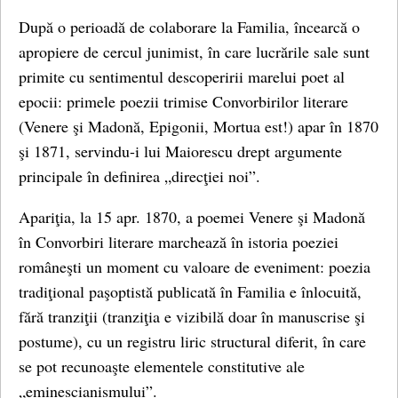
După o perioadă de colaborare la Familia, încearcă o
apropiere de cercul junimist, în care lucrările sale sunt
primite cu sentimentul descoperirii marelui poet al
epocii: primele poezii trimise Convorbirilor literare
(Venere şi Madonă, Epigonii, Mortua est!) apar în 1870
şi 1871, servindu-i lui Maiorescu drept argumente
principale în definirea „direcţiei noi”.
Apariţia, la 15 apr. 1870, a poemei Venere şi Madonă
în Convorbiri literare marchează în istoria poeziei
româneşti un moment cu valoare de eveniment: poezia
tradiţional paşoptistă publicată în Familia e înlocuită,
fără tranziţii (tranziţia e vizibilă doar în manuscrise şi
postume), cu un registru liric structural diferit, în care
se pot recunoaşte elementele constitutive ale
„eminescianismului”.