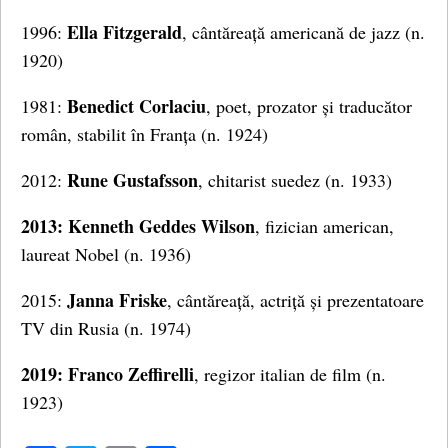
Ella Fitzgerald
1996:
, cântăreață americană de jazz (n.
1920)
Benedict Corlaciu
1981:
, poet, prozator și traducător
român, stabilit în Franța (n. 1924)
Rune Gustafsson
2012:
, chitarist suedez (n. 1933)
2013: Kenneth Geddes Wilson
, fizician american,
laureat Nobel (n. 1936)
Janna Friske
2015:
, cântăreață, actriță și prezentatoare
TV din Rusia (n. 1974)
2019: Franco Zeffirelli
, regizor italian de film (n.
1923)