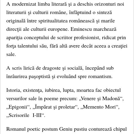
A modernizat limba literară şi a deschis orizonturi noi
literaturii şi culturii române, înfăptuind o sinteză
originală între spiritualitatea românească şi marile
direcţii ale culturii europene. Eminescu marchează
apariţia conceptului de scriitor profesionist, ridicat prin
forţa talentului său, fără altă avere decât aceea a creaţiei
sale.
A scris lirică de dragoste şi socială, începând sub
înrâurirea paşoptistă şi evoluând spre romantism.
Istoria, existenţa, iubirea, lupta, moartea fac obiectul
versurilor sale în poeme precum: „Venere şi Madonă“,
„Epigonii“, „Împărat şi proletar“, „Memento Mori“,
„Scrisorile I-III“.
Romanul poetic postum Geniu pustiu conturează chipul