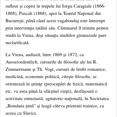
sufleur şi copist în trupele lui Iorgu Caragiale (1866-
1868), Pascali (1868), apoi la Teatrul Naţional din
Bucureşti, până când acest vagabondaj este întrerupt
prin intervenţia tatălui său. Căminarul îl trimite pentru
studii la Viena, deşi situaţia studiilor gimnaziale pare
neclarificată.
La Viena, audiază, între 1869 şi 1872, ca
Ausserordentlich, cursurile de filosofie ale lui R.
Zimmermann şi Th. Vogt, cursuri de limbi romanice,
medicină, economie politică, citeşte filosofie, se
orientează în ştiinţe (preocupări de fizică, matematică
etc. va avea până la sfârşitul vieţii), desfăşoară o
activitate entuziastă, agitatoric-naţională, în Societatea
„România jună” şi leagă câteva prietenii trainice, ca
aceea cu Slavici.