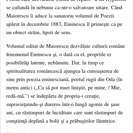
se cufundă în nebunie ca-ntr-o salvatoare uitare. Când
Maiorescu îi aduce la sanatoriu volumul de Poezii
apărut în decembrie 1883, Eminescu îl primeşte ca pe
un obiect străin, lipsit de sens.
Volumul editat de Maiorescu dezvăluie culturii române
fenomenul Eminescu şi, o dată cu el, propriile ei
posibilităţi latente, nebănuite. Dar, în timp ce
spiritualitatea românească ajungea la cunoaşterea de
sine prin poezia eminesciană, poetul rugii din Oda (în
metru antic) („Ca să pot muri liniştit, pe mine, / Mie,
redă-mă.”) se îndepărta de propria-i creaţie,
supravieţuindu-şi dureros într-o lungă agonie de şase
ani, cu răstimpuri de luciditate care sunt răstimpuri de
conştiinţă deplină a bolii şi a prăbuşirilor lăuntrice.