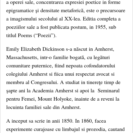
a operei sale, concentrarea expresiei poetice in forme
epigramatice și densitate metaforică, este o precursoare
a imagismului secolului al XX-lea. Editia completa a
poeziilor sale a fost publicata postum, in 1955, sub
titlul Poems (“Poezii”).
Emily Elizabeth Dickinson s-a născut in Amherst,
Massachusetts, intr-o familie bogată, cu legături
comunitare puternice, fiind nepoata cofondatorului
colegiului Amherst si fiica unui respectat avocat si
membru al Congresului. A studiat in tinereţe timp de
şapte ani la Academia Amherst si apoi la Seminarul
pentru Femei, Mount Holyoke, inainte de a reveni la
locuinta familiei sale din Amherst.
A inceput sa scrie in anii 1850. In 1860, facea
experimente curajoase cu limbajul si prozodia, cautand