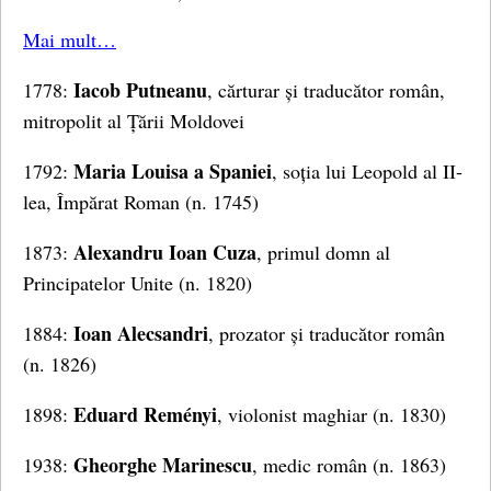
Mai mult…
Iacob Putneanu
1778:
, cărturar și traducător român,
mitropolit al Țării Moldovei
Maria Louisa a Spaniei
1792:
, soția lui Leopold al II-
lea, Împărat Roman (n. 1745)
Alexandru Ioan Cuza
1873:
, primul domn al
Principatelor Unite (n. 1820)
Ioan Alecsandri
1884:
, prozator și traducător român
(n. 1826)
Eduard Reményi
1898:
, violonist maghiar (n. 1830)
Gheorghe Marinescu
1938:
, medic român (n. 1863)