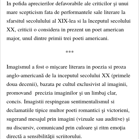
In pofida aprecierilor defavorabile ale criticilor şi unui
mare scepticism fata de performantele sale literare la
sfarsitul secolulului al XIX-lea si la începutul secolului
XX, criticii o considera in prezent un poet american
major, unul dintre primii trei poeti americani.
***
Imagismul a fost o mişcare literara in poezia si proza
anglo-americană de la inceputul secolului XX (primele
doua decenii), bazata pe cultul exclusivist al imaginii,
promovand precizia imaginilor şi un limbaj clar,
concis. Imagistii respingeau sentimentalismul si
declamatiile tipice multor poeti romantici şi victorieni,
sugerand mesajul prin imagini (vizuale sau auditive) și
nu discursiv, comunicand prin culoare și ritm emoția
directă a sensibilității scriitorului.