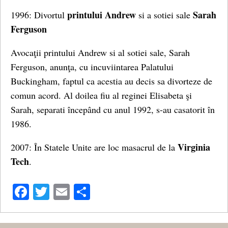
printului Andrew
Sarah
1996: Divortul
si a sotiei sale
Ferguson
Avocaţii printului Andrew si al sotiei sale, Sarah
Ferguson, anunţa, cu incuviintarea Palatului
Buckingham, faptul ca acestia au decis sa divorteze de
comun acord. Al doilea fiu al reginei Elisabeta şi
Sarah, separati începând cu anul 1992, s-au casatorit în
1986.
Virginia
2007: În Statele Unite are loc masacrul de la
Tech
.
Facebook
Twitter
Email
Share