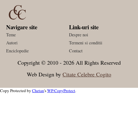
Navigare site
Link-uri site
Teme
Despre noi
Autori
Termeni si conditii
Enciclopedie
Contact
Copyright © 2010 - 2026 All Rights Reserved
Web Design by
Citate Celebre Cogito
Copy Protected by
Chetan
's
WP-CopyProtect
.