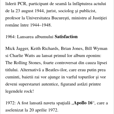
liderii PCR, participant de seamă la înfăptuirea actului
de la 23 august 1944, jurist, sociolog și publicist,
profesor la Universitatea București, ministru al Justiției
române între 1944–1948.
Satisfaction
1964: Lansarea albumului
Mick Jagger, Keith Richards, Brian Jones, Bill Wyman
si Charlie Watts au lansat primul lor album eponim:
The Rolling Stones, foarte controversat din cauza lipsei
titlului. Alternativă a Beatles-ilor, care erau putin prea
cuminti, baietii rai vor ajunge in varful topurilor şi vor
deveni superstaruri autentice, figurand astăzi printre
legendele rock!
Apollo 16
1972: A fost lansată naveta spațială „
“, care a
aselenizat la 20 aprilie 1972.