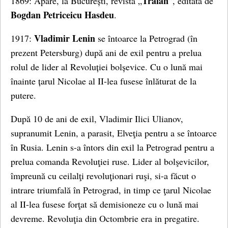
Traian
1869: Apare, la București, revista „
”, editată de
Bogdan Petriceicu Hasdeu
.
Vladimir Lenin
1917:
se întoarce la Petrograd (în
prezent Petersburg) după ani de exil pentru a prelua
rolul de lider al Revoluției bolșevice. Cu o lună mai
înainte țarul Nicolae al II-lea fusese înlăturat de la
putere.
După 10 de ani de exil, Vladimir Ilici Ulianov,
supranumit Lenin, a parasit, Elveţia pentru a se întoarce
în Rusia. Lenin s-a întors din exil la Petrograd pentru a
prelua comanda Revoluţiei ruse. Lider al bolşevicilor,
împreună cu ceilalţi revoluţionari ruşi, si-a făcut o
intrare triumfală în Petrograd, in timp ce ţarul Nicolae
al II-lea fusese forţat să demisioneze cu o lună mai
devreme. Revoluţia din Octombrie era in pregatire.