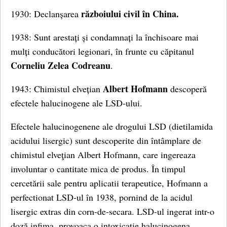
războiului civil în China.
1930: Declanșarea
1938: Sunt arestați și condamnați la închisoare mai
mulți conducători legionari, în frunte cu căpitanul
Corneliu Zelea Codreanu
.
Albert Hofmann
1943: Chimistul elvețian
descoperă
efectele halucinogene ale LSD-ului.
Efectele halucinogenene ale drogului LSD (dietilamida
acidului lisergic) sunt descoperite din întâmplare de
chimistul elveţian Albert Hofmann, care ingereaza
involuntar o cantitate mica de produs. În timpul
cercetării sale pentru aplicatii terapeutice, Hofmann a
perfectionat LSD-ul în 1938, pornind de la acidul
lisergic extras din corn-de-secara. LSD-ul ingerat intr-o
doză infima, provoaca o intoxicatie halucinogena