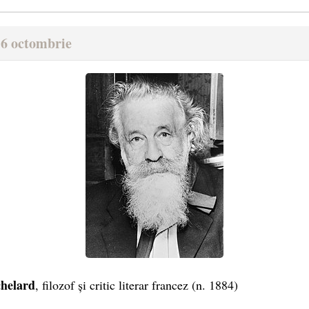
16 octombrie
chelard
, filozof și critic literar francez (n. 1884)