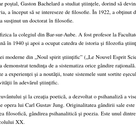
r poștal, Gaston Bachelard a studiat științele, dorind să devin
ria, a început să se intereseze de filosofie. În 1922, a obținut
 a susținut un doctorat în filosofie.
fizica la colegiul din Bar-sur-Aube. A fost profesor la Facultat
ă în 1940 și apoi a ocupat catedra de istoria și filozofia știin
ței moderne din „Noul spirit științific” („Le Nouvel Esprit Sci
 demonstrat tendința de a sistematiza orice gândire rațională. 
ite a experienței și a noutății, toate sistemele sunt sortite eșec
ității în adevărul științific.
uvântului și la creația poetică, a dezvoltat o psihanaliză a vi
de opera lui Carl Gustav Jung. Originalitatea gândirii sale este 
 filosofică, gândirea psihanalitică și poezia. Este unul dintre
colului XX.