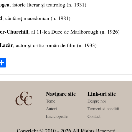
ogea
, istoric literar și teatrolog (n. 1931)
i
, cântăreț macedonian (n. 1981)
er-Churchill
, al 11-lea Duce de Marlborough (n. 1926)
Lazăr
, actor și critic român de film (n. 1933)
ok
ter
mail
Share
Navigare site
Link-uri site
Teme
Despre noi
Autori
Termeni si conditii
Enciclopedie
Contact
Copyright © 2010 - 2026 All Rights Reserved