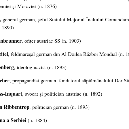
emiei și Moraviei (n. 1876)
,
general german, șeful Statului Major al Înaltului Comandam
. 1890)
enbrunner
, ofițer austriac SS (n. 1903)
itel
, feldmareșal german din Al Doilea Război Mondial (n. 1
enberg
, ideolog nazist (n. 1893)
icher
, propagandist german, fondatorul săptămânalului Der St
ss-Inquart
, avocat și politician austriac (n. 1892)
n Ribbentrop
, politician german (n. 1893)
na a Serbiei
(n. 1884)