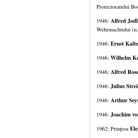
Protectoratului Bo
Alfred Jodl
1946:
Wehrmachtului (n
Ernst Kalt
1946:
Wilhelm Ke
1946:
Alfred Ros
1946:
Julius Stre
1946:
Arthur Sey
1946:
Joachim vo
1946:
Ele
1962: Prințesa