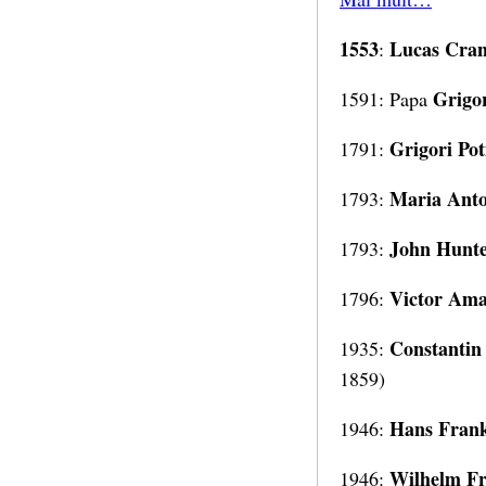
1553
Lucas Cran
:
Grigor
1591: Papa
Grigori Po
1791:
Maria Anto
1793:
John Hunt
1793:
Victor Amad
1796:
Constantin 
1935:
1859)
Hans Fran
1946:
Wilhelm Fr
1946: