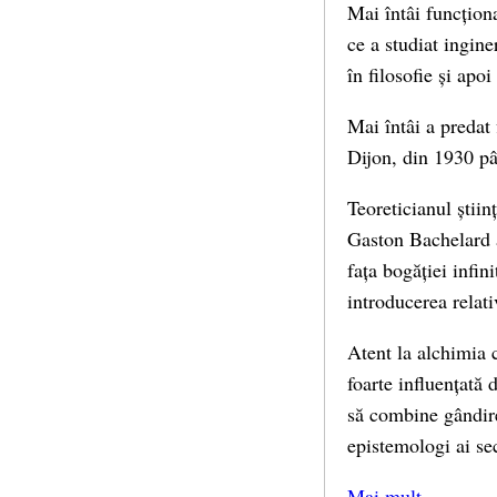
Mai întâi funcționa
ce a studiat ingine
în filosofie și apoi
Mai întâi a predat 
Dijon, din 1930 pân
Teoreticianul știin
Gaston Bachelard a
fața bogăției infin
introducerea relativ
Atent la alchimia c
foarte influențată 
să combine gândirea
epistemologi ai se
Mai mult…