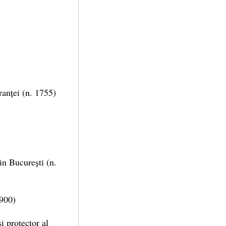
ranței (n. 1755)
din București (n.
1900)
i protector al