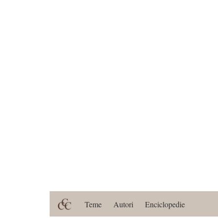
Teme
Autori
Enciclopedie