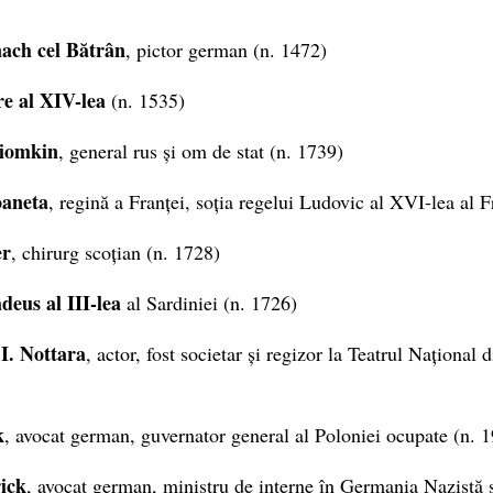
ach cel Bătrân
, pictor german (n. 1472)
e al XIV-lea
(n. 1535)
tiomkin
, general rus și om de stat (n. 1739)
aneta
, regină a Franței, soția regelui Ludovic al XVI-lea al F
er
, chirurg scoțian (n. 1728)
eus al III-lea
al Sardiniei (n. 1726)
I. Nottara
, actor, fost societar și regizor la Teatrul Național 
k
, avocat german, guvernator general al Poloniei ocupate (n. 
ick
, avocat german, ministru de interne în Germania Nazistă ș