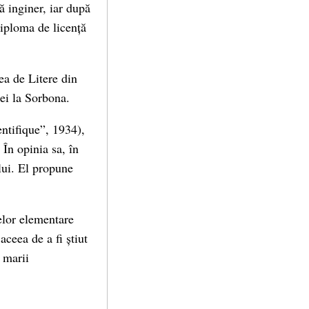
ă inginer, iar după
 diploma de licență
ea de Litere din
ței la Sorbona.
entifique”, 1934),
În opinia sa, în
ului. El propune
selor elementare
aceea de a fi știut
 marii