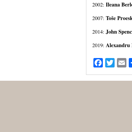
Ileana Berl
2002:
Toše Proesk
2007:
John Spenc
2014:
Alexandru 
2019:
Facebo
Twit
E