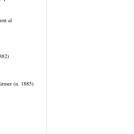
ent al
882)
ürmer (n. 1885)