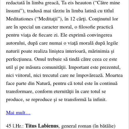
redactată în limba greacă, Ta eis heauton (“Către mine
însumi”), tradusă mai târziu în limba latină cu titlul
Meditationes (“Meditații”), în 12 cărți. Conținutul lor
are în special un caracter moral, o filosofie practică
pentru viața de fiecare zi. Ele exprimă convingerea
autorului, după care numai o viață morală după legile
naturii poate realiza liniștea interioară, mărinimia și
perfecțiunea. Omul trebuie să tindă către ceea ce este
util și pe măsura comunității. Important este prezentul,
nici viitorul, nici trecutul care ne împovărează. Moartea
face parte din Natură, pentru că totul este în continuă
transformare, conform eternității în care totul se
produce, se reproduce și se transformă la infinit.
Mai mult…
Titus Labienus
45 î.Hr.:
, general roman (în bătălie)