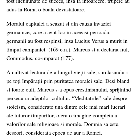
fost incununate de succes, insa la intoarcere, trupele au
adus la Roma o boala devastatoare.
Moralul capitalei a scazut si din cauza invaziei
germanice, care a avut loc in aceeasi perioada;
germanii au fost respinsi, insa Lucius Verus a murit in
timpul campaniei. (169 e.n.). Marcus si-a declarat fiul,
Commodus, co-imparat (177).
A cultivat lectura de-a lungul vieţii sale, surclasandu-i
pe toţi împăraţii prin puritatea moralei sale. Desi bland
si foarte cult, Marcus s-a opus crestinismului, sprijinind
persecutia adeptilor cultului. “Meditatiile” sale despre
stoicism, considerate una dintre cele mai mari lucrari
ale tuturor timpurilor, ofera o imagine completa a
valorilor sale religioase si morale. Domnia sa este,
deseori, considerata epoca de aur a Romei.