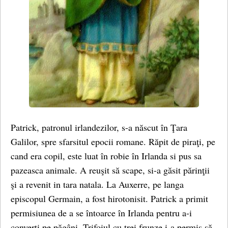
Patrick, patronul irlandezilor, s-a născut în Ţara
Galilor, spre sfarsitul epocii romane. Răpit de piraţi, pe
cand era copil, este luat în robie în Irlanda si pus sa
pazeasca animale. A reuşit să scape, si-a găsit părinţii
şi a revenit in tara natala. La Auxerre, pe langa
episcopul Germain, a fost hirotonisit. Patrick a primit
permisiunea de a se întoarce în Irlanda pentru a-i
converti pe păgâni. Trifoiul cu trei frunze i-a permis să