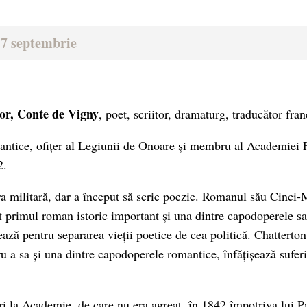
17 septembrie
tor, Conte de Vigny
, poet, scriitor, dramaturg, traducător fra
mantice, ofițer al Legiunii de Onoare și membru al Academiei F
2.
ra militară, dar a început să scrie poezie. Romanul său Cinci-
t primul roman istoric important și una dintre capodoperele sal
ează pentru separarea vieții poetice de cea politică. Chatterto
u a sa și una dintre capodoperele romantice, înfățișează suferin
ri la Academie, de care nu era agreat, în 1842 împotriva lui Pa