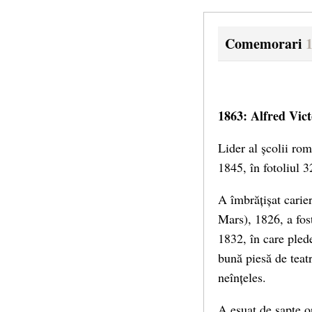
Comemorari
1863: Alfred Vic
Lider al școlii ro
1845, în fotoliul 3
A îmbrățișat carie
Mars), 1826, a fos
1832, în care pled
bună piesă de teatr
neînțeles.
A eșuat de șapte o