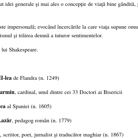
ut idei generale și mai ales o concepție de viață bine gândită,
ste impersonală; evocând încercările la care viața supune omu
cismul și trăirea demnă a tuturor sentimentelor.
 lui Shakespeare.
II-lea
de Flandra (n. 1249)
larmin
, cardinal, unul dintre cei 33 Doctori ai Bisericii
lea
al Spaniei (n. 1605)
Lazăr
, pedagog român (n. 1779)
, scriitor, poet, jurnalist și traducător maghiar (n. 1867)