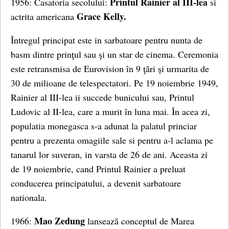
Printul Rainier al III-lea
1956: Casatoria secolului:
si
Grace Kelly.
actrita americana
Întregul principat este in sarbatoare pentru nunta de
basm dintre prinţul sau şi un star de cinema. Ceremonia
este retransmisa de Eurovision în 9 ţări şi urmarita de
30 de milioane de telespectatori. Pe 19 noiembrie 1949,
Rainier al III-lea ii succede bunicului sau, Printul
Ludovic al II-lea, care a murit în luna mai. În acea zi,
populatia monegasca s-a adunat la palatul princiar
pentru a prezenta omagiile sale si pentru a-l aclama pe
tanarul lor suveran, in varsta de 26 de ani. Aceasta zi
de 19 noiembrie, cand Printul Rainier a preluat
conducerea principatului, a devenit sarbatoare
nationala.
Mao Zedung
1966:
lansează conceptul de Marea