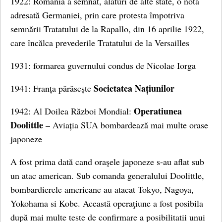
1922: România a semnat, alături de alte state, o notă
adresată Germaniei, prin care protesta împotriva
semnării Tratatului de la Rapallo, din 16 aprilie 1922,
care încălca prevederile Tratatului de la Versailles
1931: formarea guvernului condus de Nicolae Iorga
Societatea Națiunilor
1941: Franța părăsește
Operatiunea
1942: Al Doilea Război Mondial:
Doolittle –
Aviația SUA bombardează mai multe orase
japoneze
A fost prima dată cand oraşele japoneze s-au aflat sub
un atac american. Sub comanda generalului Doolittle,
bombardierele americane au atacat Tokyo, Nagoya,
Yokohama si Kobe. Această operaţiune a fost posibila
după mai multe teste de confirmare a posibilitatii unui