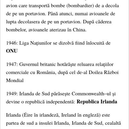
avion care transportă bombe (bombardier) de a decola
de pe un portavion. Până atunci, numai avioanele de
lupta decolasera de pe un portavion. După căderea
bombelor, avioanele aterizau în China.
1946: Liga Națiunilor se dizolvă fiind înlocuită de
ONU
1947: Guvernul britanic hotărăște reluarea relațiilor
comerciale cu România, după cel de-al Doilea Război
Mondial
1949: Irlanda de Sud părăsește Commonwealth–ul și
Republica Irlanda
devine o republică independentă:
Irlanda (Éire în irlandeză, Ireland în engleză) este
partea de sud a insulei Irlanda, Irlanda de Sud, cealaltă