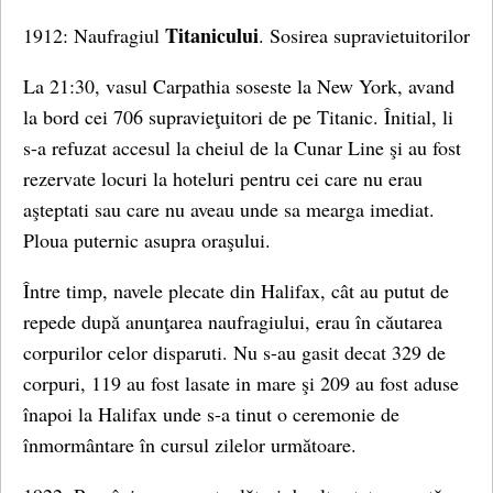
Titanicului
1912: Naufragiul
. Sosirea supravietuitorilor
La 21:30, vasul Carpathia soseste la New York, avand
la bord cei 706 supravieţuitori de pe Titanic. Înitial, li
s-a refuzat accesul la cheiul de la Cunar Line şi au fost
rezervate locuri la hoteluri pentru cei care nu erau
aşteptati sau care nu aveau unde sa mearga imediat.
Ploua puternic asupra oraşului.
Între timp, navele plecate din Halifax, cât au putut de
repede după anunţarea naufragiului, erau în căutarea
corpurilor celor disparuti. Nu s-au gasit decat 329 de
corpuri, 119 au fost lasate in mare şi 209 au fost aduse
înapoi la Halifax unde s-a tinut o ceremonie de
înmormântare în cursul zilelor următoare.