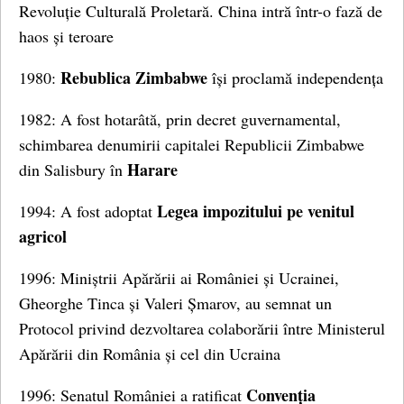
Revoluție Culturală Proletară. China intră într-o fază de
haos și teroare
Rebublica Zimbabwe
1980:
își proclamă independența
1982: A fost hotarâtă, prin decret guvernamental,
schimbarea denumirii capitalei Republicii Zimbabwe
Harare
din Salisbury în
Legea impozitului pe venitul
1994: A fost adoptat
agricol
1996: Miniștrii Apărării ai României și Ucrainei,
Gheorghe Tinca și Valeri Șmarov, au semnat un
Protocol privind dezvoltarea colaborării între Ministerul
Apărării din România și cel din Ucraina
Convenția
1996: Senatul României a ratificat