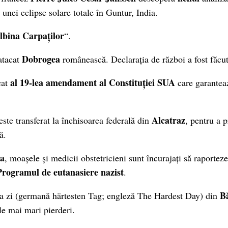
unei eclipse solare totale în Guntur, India.
lbina Carpaților
“.
Dobrogea
atacat
românească. Declarația de război a fost făcut
al 19-lea amendament al Constituției SUA
cat
care garante
Alcatraz
este transferat la închisoarea federală din
, pentru a 
ă.
a
, moașele și medicii obstetricieni sunt încurajați să raportez
Programul de eutanasiere nazist
.
Bă
a zi (germană härtesten Tag; engleză The Hardest Day) din
le mai mari pierderi.