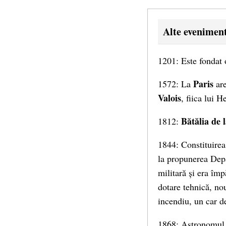
Alte evenimen
1201: Este fondat
Paris
1572: La
are
Valois
, fiica lui H
Bătălia de 
1812:
1844: Constituirea
la propunerea Depa
militară și era împ
dotare tehnică, no
incendiu, un car d
1868: Astronomul