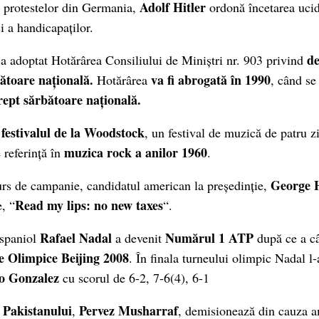
Adolf Hitler
 protestelor din Germania,
ordonă încetarea ucid
i a handicapaților.
de
 adoptat Hotărârea Consiliului de Miniștri nr. 903 privind
ătoare națională.
va fi abrogată în 1990
Hotărârea
, când se
ept sărbătoare națională.
festivalul de la Woodstock
t
, un festival de muzică de patru zi
muzica rock a anilor 1960
e referință în
.
George 
urs de campanie, candidatul american la președinție,
Read my lips: no new taxes
, “
“.
Rafael Nadal
Numărul 1 ATP
 spaniol
a devenit
după ce a câ
e Olimpice Beijing 2008
. În finala turneului olimpic Nadal l-
o
Gonzalez
cu scorul de 6-2, 7-6(4), 6-1
Pakistanului
Pervez Musharraf
e
,
, demisionează din cauza a