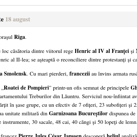
te
18 august
Riga
 orașul
.
Henric al IV al Franței
 loc căsătoria dintre viitorul rege
și
enric al II-lea; se așteaptă o reconciliere dintre protestanți și ca
la Smolensk
francezii
. Cu mari pierderi,
au învins armata rus
Roatei de Pompieri
Gh
 „
” printr-un ofis semnat de principele
rtamentului Treburilor din Lăuntru. Serviciul nou-înfiintat av
ărțit în șase grupe, cu un efectiv de 7 ofițeri, 23 subofițeri și 
Garnizoana Bucureștilor
ua unitate militară din
dispunea de
e instrumente, 30 sacale, 48 cai, 40 căngi și 50 lopeți de lemn
Pierre Jules César Janssen
heliul
 francez
descoperă
analiz