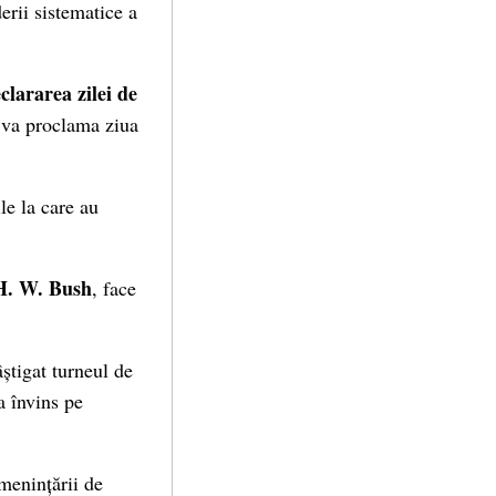
erii sistematice a
clararea zilei de
 va proclama ziua
le la care au
H. W. Bush
, face
știgat turneul de
a învins pe
menințării de