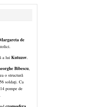
Margareta de
tolici.
Kutuzov
ă a lui
.
eorghe Bibescu
,
ea o structură
256 soldați. Ca
 14 pompe de
.
cromosfera
ând