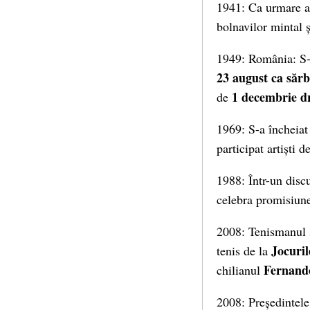
1941: Ca urmare a
bolnavilor mintal ș
1949: România: S-a
23 august ca sărb
1 decembrie dr
de
1969: S-a încheia
participat artiști d
1988: Într-un disc
celebra promisiune
2008: Tenismanul
Jocuril
tenis de la
Fernand
chilianul
2008: Președintel