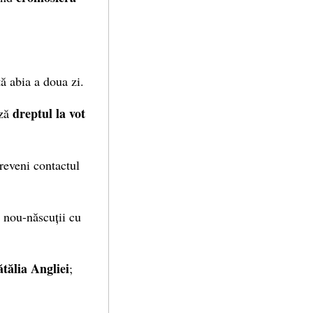
ă abia a doua zi.
dreptul la vot
ază
preveni contactul
e nou-născuții cu
tălia Angliei
;