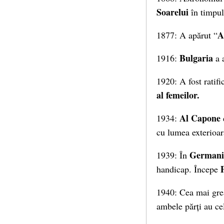
Soarelui
în timpul 
A
1877: A apărut “
Bulgaria
1916:
a 
1920: A fost ratifi
al femeilor.
Al Capone
1934:
cu lumea exterioar
Germani
1939: În
handicap. Începe
1940: Cea mai gre
ambele părți au ce