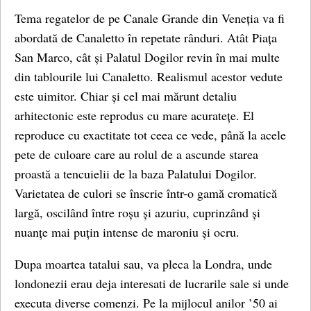
Tema regatelor de pe Canale Grande din Veneția va fi
abordată de Canaletto în repetate rânduri. Atât Piața
San Marco, cât și Palatul Dogilor revin în mai multe
din tablourile lui Canaletto. Realismul acestor vedute
este uimitor. Chiar și cel mai mărunt detaliu
arhitectonic este reprodus cu mare acuratețe. El
reproduce cu exactitate tot ceea ce vede, până la acele
pete de culoare care au rolul de a ascunde starea
proastă a tencuielii de la baza Palatului Dogilor.
Varietatea de culori se înscrie într-o gamă cromatică
largă, oscilând între roșu și azuriu, cuprinzând și
nuanțe mai puțin intense de maroniu și ocru.
Dupa moartea tatalui sau, va pleca la Londra, unde
londonezii erau deja interesati de lucrarile sale si unde
executa diverse comenzi. Pe la mijlocul anilor ’50 ai