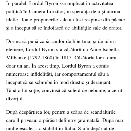
În paralel, Lordul Byron s-a implicat în activitatea
politică în Camera Lorzilor, în speranța de a-și afirma
ideile. Toate propunerile sale au fost respinse din păcate
și a început să se îndoiască de abilitățile sale de orator.
Dornic să pună capăt anilor de libertinaj și de iubiri
efemere, Lordul Byron s-a căsătorit cu Anne Isabella
Milbanke (1792-1860) în 1815. Căsătoria lor a durat
doar un an. În acest timp, Lordul Byron a comis
numeroase infidelități, iar comportamentul său a
început să se schimbe în mod drastic și deranjant.
Tânăra lui soție, convinsă că suferă de nebunie, a cerut
divorțul.
După despărțirea lor, pentru a scăpa de scandalurile
care îl priveau, a părăsit definitiv țara natală. După mai
multe escale, s-a stabilit în Italia. S-a îndepărtat de