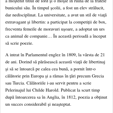
a moștenit titlul de lord și o moșie în ruină de la fratele
bunicului său. În timpul școlii, a fost un elev strălucit,
dar nedisciplinat. La universitate, a avut un stil de viață
extravagant și libertin: a participat la competiții de box,
frecventa femeile de moravuri ușoare, a adoptat un urs
ca animal de companie… În această perioadă a început
să scrie poezie.
A intrat în Parlamentul englez în 1809, la vârsta de 21
de ani. Dorind să părăsească această viață de libertinaj
și să se întoarcă pe calea cea bună, a pornit într-o
călătorie prin Europa și a rămas în țări precum Grecia
sau Turcia. Călătoriile i-au servit pentru a scrie
Pelerinajul lui Childe Harold. Publicat la scurt timp
după întoarcerea sa în Anglia, în 1812, poezia a obținut
un succes considerabil și neașteptat.