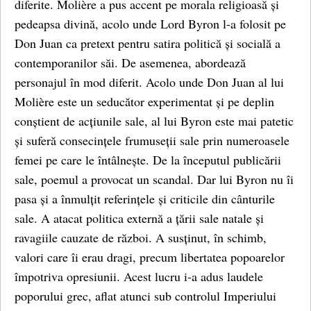
diferite. Molière a pus accent pe morala religioasă și
pedeapsa divină, acolo unde Lord Byron l-a folosit pe
Don Juan ca pretext pentru satira politică și socială a
contemporanilor săi. De asemenea, abordează
personajul în mod diferit. Acolo unde Don Juan al lui
Molière este un seducător experimentat și pe deplin
conștient de acțiunile sale, al lui Byron este mai patetic
și suferă consecințele frumuseții sale prin numeroasele
femei pe care le întâlnește. De la începutul publicării
sale, poemul a provocat un scandal. Dar lui Byron nu îi
pasa și a înmulțit referințele și criticile din cânturile
sale. A atacat politica externă a țării sale natale și
ravagiile cauzate de război. A susținut, în schimb,
valori care îi erau dragi, precum libertatea popoarelor
împotriva opresiunii. Acest lucru i-a adus laudele
poporului grec, aflat atunci sub controlul Imperiului