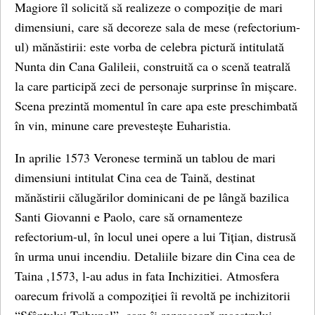
Magiore îl solicită să realizeze o compoziție de mari
dimensiuni, care să decoreze sala de mese (refectorium-
ul) mănăstirii: este vorba de celebra pictură intitulată
Nunta din Cana Galileii, construită ca o scenă teatrală
la care participă zeci de personaje surprinse în mișcare.
Scena prezintă momentul în care apa este preschimbată
în vin, minune care prevestește Euharistia.
In aprilie 1573 Veronese termină un tablou de mari
dimensiuni intitulat Cina cea de Taină, destinat
mănăstirii călugărilor dominicani de pe lângă bazilica
Santi Giovanni e Paolo, care să ornamenteze
refectorium-ul, în locul unei opere a lui Tițian, distrusă
în urma unui incendiu. Detaliile bizare din Cina cea de
Taina ,1573, l-au adus in fata Inchizitiei. Atmosfera
oarecum frivolă a compoziției îi revoltă pe inchizitorii