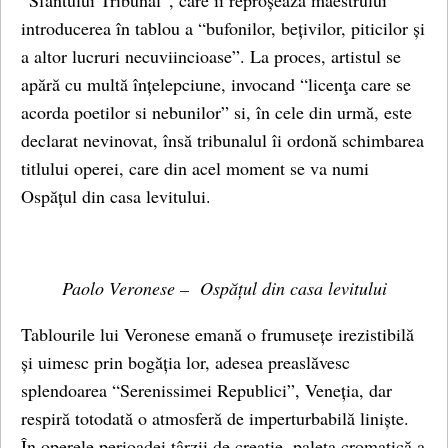
“Sfântului Tribunal”, care îi reproșează maestrului
introducerea în tablou a “bufonilor, bețivilor, piticilor și
a altor lucruri necuviincioase”. La proces, artistul se
apără cu multă înțelepciune, invocand “licenţa care se
acorda poetilor si nebunilor” si, în cele din urmă, este
declarat nevinovat, însă tribunalul îi ordonă schimbarea
titlului operei, care din acel moment se va numi
Ospățul din casa levitului.
Paolo Veronese – Ospățul din casa levitului
Tablourile lui Veronese emană o frumusețe irezistibilă
și uimesc prin bogăția lor, adesea preaslăvesc
splendoarea “Serenissimei Republici”, Veneția, dar
respiră totodată o atmosferă de imperturbabilă liniște.
În operele perioadei târzii de creație, paleta cromatică a