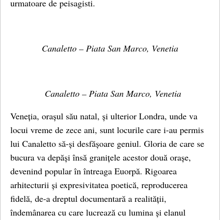
urmatoare de peisagisti.
Canaletto – Piata San Marco, Venetia
Canaletto – Piata San Marco, Venetia
Veneția, orașul său natal, și ulterior Londra, unde va
locui vreme de zece ani, sunt locurile care i-au permis
lui Canaletto să-și desfășoare geniul. Gloria de care se
bucura va depăși însă granițele acestor două orașe,
devenind popular în întreaga Euorpă. Rigoarea
arhitecturii și expresivitatea poetică, reproducerea
fidelă, de-a dreptul documentară a realității,
îndemânarea cu care lucrează cu lumina și elanul