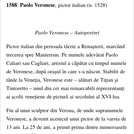
1588
Paolo Veronese
:
, pictor italian (n. 1528)
Paolo Veronese – Autoportret
Pictor italian din perioada târzie a Renașterii, marcând
trecerea spre Manierism. Pe numele adevărat Paolo
Caliari sau Cagliari, artistul a căpătat cu timpul numele
de Veronese, după orașul în care s-a născut. Stabilit de
tânăr la Veneția, Veronese este – alături de Tițian și
Tintoretto – unul din cei mai remarcabili reprezentanți
ai școlii venețiene de pictură ai secolului al XVI-lea.
Fiu al unui sculptor din Verona, de unde supranumele
Veronese, a devenit ucenicul unui pictor de la varsta de
13 ani. La 25 de ani, a primit prima dintre numeroasele