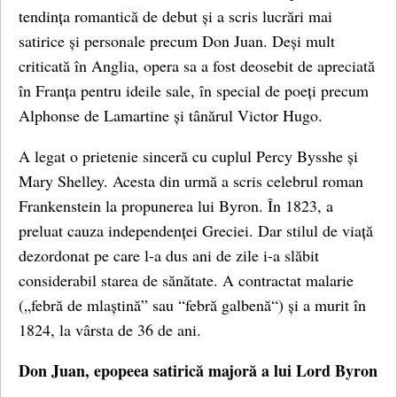
tendința romantică de debut și a scris lucrări mai
satirice și personale precum Don Juan. Deși mult
criticată în Anglia, opera sa a fost deosebit de apreciată
în Franța pentru ideile sale, în special de poeți precum
Alphonse de Lamartine și tânărul Victor Hugo.
A legat o prietenie sinceră cu cuplul Percy Bysshe și
Mary Shelley. Acesta din urmă a scris celebrul roman
Frankenstein la propunerea lui Byron. În 1823, a
preluat cauza independenței Greciei. Dar stilul de viață
dezordonat pe care l-a dus ani de zile i-a slăbit
considerabil starea de sănătate. A contractat malarie
(„febră de mlaștină” sau “febră galbenă“) și a murit în
1824, la vârsta de 36 de ani.
Don Juan, epopeea satirică majoră a lui Lord Byron