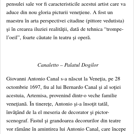
pensulei sale vor fi caracteristicile acestui artist care va
aduce din nou gloria picturii venețiene. A fost un
maestru în arta perspectivei citadine (pittore vedutista)
și în crearea iluziei realității, dată de tehnica “trompe-
l’oeil”, foarte căutate în teatru și operă.
Canaletto – Palatul Dogilor
Giovanni Antonio Canal s-a născut la Veneția, pe 28
octombrie 1697, fiu al lui Bernardo Canal și al soției
acestuia, Artemisa, provenind dintr-o veche familie
venețiană. În tinerețe, Antonio și-a însoțit tatăl,
învățând de la el meseria de decorator și pictor-
scenograf. Fastul și grandoarea decorurilor din teatre
vor rămâne în amintirea lui Antonio Canal, care începe