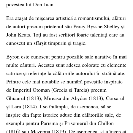
povestea lui Don Juan.
Era atașat de mișcarea artistică a romantismului, alături
de autori precum prietenul său Percy Bysshe Shelley și
John Keats. Toți au fost scriitori foarte talentați care au
cunoscut un sfârșit timpuriu și tragic.
Byron este cunoscut pentru poeziile sale narative în mai
multe cânturi. Acestea sunt adesea colorate cu elemente
satirice și referințe la călătoriile autorului în străinătate.
Printre cele mai notabile se numără poveștile inspirate
de Imperiul Otoman (Grecia și Turcia) precum
Ghiaurul (1813), Mireasa din Abydos (1813), Corsarul
și Lara (1814). I se întâmpla, de asemenea, să se
inspire din fapte istorice aduse din călătoriile sale, de
exemplu pentru Parisina și Prisonierul din Chillon
(1816) sau Mazeppa (1819). De asemenea, și-a încercat