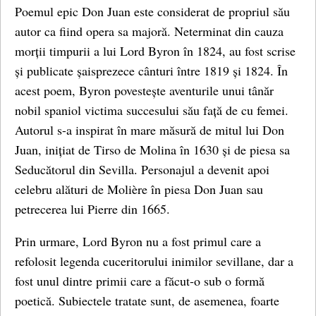
Poemul epic Don Juan este considerat de propriul său
autor ca fiind opera sa majoră. Neterminat din cauza
morții timpurii a lui Lord Byron în 1824, au fost scrise
și publicate șaisprezece cânturi între 1819 și 1824. În
acest poem, Byron povestește aventurile unui tânăr
nobil spaniol victima succesului său față de cu femei.
Autorul s-a inspirat în mare măsură de mitul lui Don
Juan, inițiat de Tirso de Molina în 1630 și de piesa sa
Seducătorul din Sevilla. Personajul a devenit apoi
celebru alături de Molière în piesa Don Juan sau
petrecerea lui Pierre din 1665.
Prin urmare, Lord Byron nu a fost primul care a
refolosit legenda cuceritorului inimilor sevillane, dar a
fost unul dintre primii care a făcut-o sub o formă
poetică. Subiectele tratate sunt, de asemenea, foarte