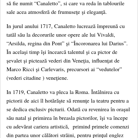
să fie numit “Canaletto”, si care va reda în tablourile
sale acea atmosferă de frumusețe și eleganță.
In jurul anului 1717, Canaletto lucrează împreună cu
tatăl său la decorurile unor opere ale lui Vivaldi,
“Arsilda, regina din Pont” și “Încoronarea lui Darius”.
În același timp își încearcă talentul și ca pictor de
șevalet și pictează vederi din Veneția, influențat de
Marco Ricci și Carlevaris, precursori ai “vedutelor”
(vederi citadine ) venețiene.
In 1719, Canaletto va pleca la Roma. Întâlnirea cu
pictorii de aici îl hotărăște să renunțe la teatru pentru a
se dedica exclusiv picturii. Odată cu revenirea în orașul
său natal și primirea în breasla pictorilor, își va începe
cu adevărat cariera artistică, primind primele comenzi
din partea unor călători străini, pentru prințul englez