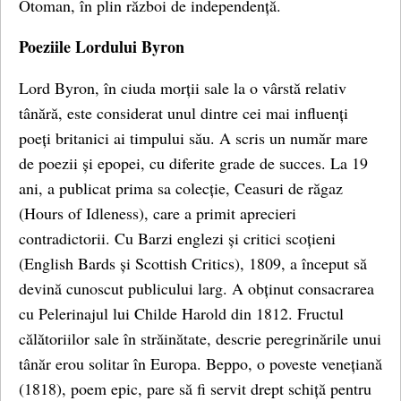
Otoman, în plin război de independență.
Poeziile Lordului Byron
Lord Byron, în ciuda morții sale la o vârstă relativ
tânără, este considerat unul dintre cei mai influenți
poeți britanici ai timpului său. A scris un număr mare
de poezii și epopei, cu diferite grade de succes. La 19
ani, a publicat prima sa colecție, Ceasuri de răgaz
(Hours of Idleness), care a primit aprecieri
contradictorii. Cu Barzi englezi și critici scoțieni
(English Bards și Scottish Critics), 1809, a început să
devină cunoscut publicului larg. A obținut consacrarea
cu Pelerinajul lui Childe Harold din 1812. Fructul
călătoriilor sale în străinătate, descrie peregrinările unui
tânăr erou solitar în Europa. Beppo, o poveste venețiană
(1818), poem epic, pare să fi servit drept schiță pentru