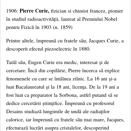
Pierre Curie,
1906:
fizician si chimist francez, pionier
în studiul radioactivității, laureat al Premiului Nobel
pentru Fizică în 1903 (n. 1859)
Printre altele, împreună cu fratele său, Jacques Curie, a
descoperit efectul piezoelectric în 1880.
Tatăl său, Eugen Curie era medic, interesat și de
cercetare. Încă din copilărie, Pierre încerca să explice
fenomenele cu care se întâlnea zilnic. La 16 ani și-a
luat Bacalaureatul și la 18 ani, licența. De la 19 ani a
fost luat ca preparator la Sorbona, astfel putand să se
dedice cercetării științifice. Împreună cu profesorul
Desains studiază lungimile de undă ale radiaților
calorice, iar împreună cu fratele său mai mare, Jacques,
efectuează lucrări asupra cristalelor, descoperind