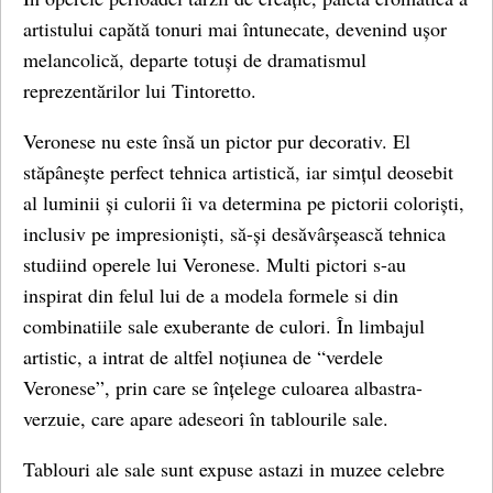
artistului capătă tonuri mai întunecate, devenind ușor
melancolică, departe totuși de dramatismul
reprezentărilor lui Tintoretto.
Veronese nu este însă un pictor pur decorativ. El
stăpânește perfect tehnica artistică, iar simțul deosebit
al luminii și culorii îi va determina pe pictorii coloriști,
inclusiv pe impresioniști, să-și desăvârșească tehnica
studiind operele lui Veronese. Multi pictori s-au
inspirat din felul lui de a modela formele si din
combinatiile sale exuberante de culori. În limbajul
artistic, a intrat de altfel noțiunea de “verdele
Veronese”, prin care se înțelege culoarea albastra-
verzuie, care apare adeseori în tablourile sale.
Tablouri ale sale sunt expuse astazi in muzee celebre