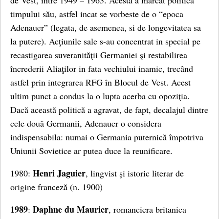
de Vest, intre 1949 – 1963. Acesta a marcat politica
timpului său, astfel incat se vorbeste de o “epoca
Adenauer” (legata, de asemenea, si de longevitatea sa
la putere). Acţiunile sale s-au concentrat in special pe
recastigarea suveranităţii Germaniei şi restabilirea
încrederii Aliaţilor in fata vechiului inamic, trecând
astfel prin integrarea RFG în Blocul de Vest. Acest
ultim punct a condus la o lupta acerba cu opoziţia.
Dacă această politică a agravat, de fapt, decalajul dintre
cele două Germanii, Adenauer o considera
indispensabila: numai o Germania puternică împotriva
Uniunii Sovietice ar putea duce la reunificare.
Henri Jaguier
1980:
, lingvist și istoric literar de
origine franceză (n. 1900)
1989
Daphne du Maurier
:
, romanciera britanica