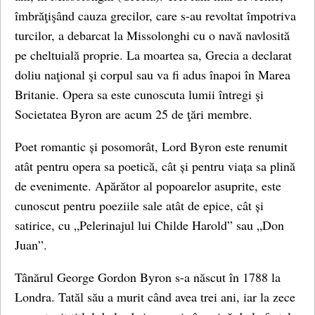
îmbrăţişând cauza grecilor, care s-au revoltat împotriva
turcilor, a debarcat la Missolonghi cu o navă navlosită
pe cheltuială proprie. La moartea sa, Grecia a declarat
doliu naţional şi corpul sau va fi adus înapoi în Marea
Britanie. Opera sa este cunoscuta lumii întregi şi
Societatea Byron are acum 25 de ţări membre.
Poet romantic și posomorât, Lord Byron este renumit
atât pentru opera sa poetică, cât și pentru viața sa plină
de evenimente. Apărător al popoarelor asuprite, este
cunoscut pentru poeziile sale atât de epice, cât și
satirice, cu „Pelerinajul lui Childe Harold” sau „Don
Juan”.
Tânărul George Gordon Byron s-a născut în 1788 la
Londra. Tatăl său a murit când avea trei ani, iar la zece