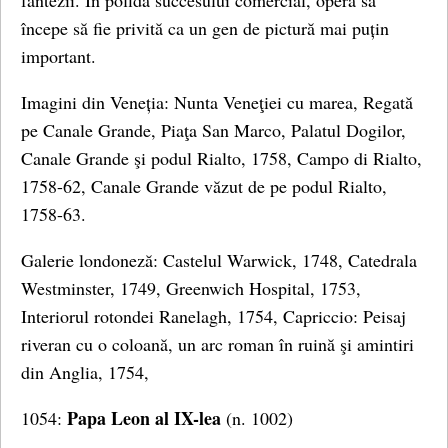
fantezii. În pofida succesului comercial, opera sa
începe să fie privită ca un gen de pictură mai puțin
important.
Imagini din Veneția: Nunta Veneţiei cu marea, Regată
pe Canale Grande, Piaţa San Marco, Palatul Dogilor,
Canale Grande şi podul Rialto, 1758, Campo di Rialto,
1758-62, Canale Grande văzut de pe podul Rialto,
1758-63.
Galerie londoneză: Castelul Warwick, 1748, Catedrala
Westminster, 1749, Greenwich Hospital, 1753,
Interiorul rotondei Ranelagh, 1754, Capriccio: Peisaj
riveran cu o coloană, un arc roman în ruină şi amintiri
din Anglia, 1754,
Papa Leon al IX-lea
1054:
(n. 1002)