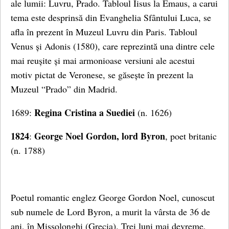
ale lumii: Luvru, Prado. Tabloul Iisus la Emaus, a carui
tema este desprinsă din Evanghelia Sfântului Luca, se
afla în prezent în Muzeul Luvru din Paris. Tabloul
Venus și Adonis (1580), care reprezintă una dintre cele
mai reușite și mai armonioase versiuni ale acestui
motiv pictat de Veronese, se găsește în prezent la
Muzeul “Prado” din Madrid.
Regina
Cristina a Suediei
1689:
(n. 1626)
1824
George Noel Gordon, lord Byron
:
, poet britanic
(n. 1788)
Poetul romantic englez George Gordon Noel, cunoscut
sub numele de Lord Byron, a murit la vârsta de 36 de
ani, în Missolonghi (Grecia). Trei luni mai devreme,