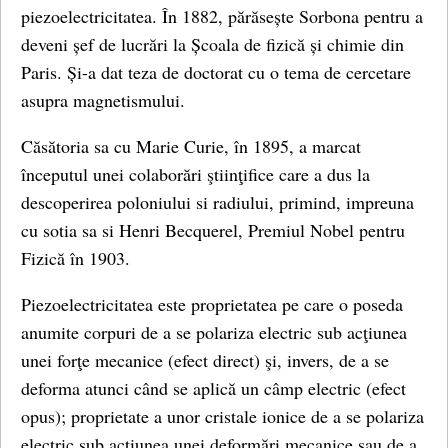
piezoelectricitatea. În 1882, părăsește Sorbona pentru a
deveni șef de lucrări la Școala de fizică și chimie din
Paris. Și-a dat teza de doctorat cu o tema de cercetare
asupra magnetismului.
Căsătoria sa cu Marie Curie, în 1895, a marcat
începutul unei colaborări ştiinţifice care a dus la
descoperirea poloniului si radiului, primind, impreuna
cu sotia sa si Henri Becquerel, Premiul Nobel pentru
Fizică în 1903.
Piezoelectricitatea este proprietatea pe care o poseda
anumite corpuri de a se polariza electric sub acţiunea
unei forţe mecanice (efect direct) şi, invers, de a se
deforma atunci când se aplică un câmp electric (efect
opus); proprietate a unor cristale ionice de a se polariza
electric sub acțiunea unei deformări mecanice sau de a