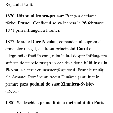
Regatului Unit.
Războiul franco-prusac
1870:
: Franța a declarat
război Prusiei. Conflictul se va încheia la 26 februarie
1871 prin înfrângerea Franței.
Duce Nicolae
1877: Marele
, comandantul suprem al
Carol
armatelor rusești, a adresat principelui
o
telegramă cifrată în care, relatându-i despre înfrângerea
bătălie de la
suferită de trupele rusești în cea de-a doua
Plevna
, i-a cerut cu insistență ajutorul. Primele unități
ale Armatei Române au trecut Dunărea și au luat în
podului de vase Zimnicea-Svistov
primire paza
.
(19/31)
prima linie a metroului din Paris
1900: Se deschide
.