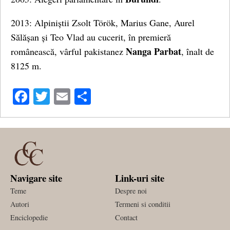
2013: Alpiniștii Zsolt Török, Marius Gane, Aurel
Sălășan și Teo Vlad au cucerit, în premieră
Nanga Parbat
românească, vârful pakistanez
, înalt de
8125 m.
Facebook
Twitter
Email
Share
Navigare site
Link-uri site
Teme
Despre noi
Autori
Termeni si conditii
Enciclopedie
Contact