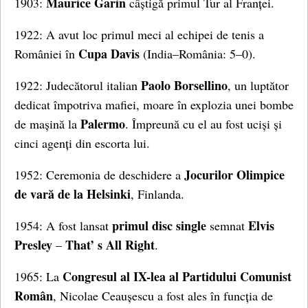
Maurice Garin
1903:
câștigă primul Tur al Franței.
1922: A avut loc primul meci al echipei de tenis a
Cupa Davis
României în
(India–România: 5–0).
Paolo Borsellino
1922: Judecătorul italian
, un luptător
dedicat împotriva mafiei, moare în explozia unei bombe
Palermo
de mașină la
. Împreună cu el au fost uciși și
cinci agenți din escorta lui.
Jocurilor Olimpice
1952: Ceremonia de deschidere a
de vară de la Helsinki
, Finlanda.
primul disc single
Elvis
1954: A fost lansat
semnat
Presley
That’ s All Right
–
.
Congresul al IX-lea al Partidului Comunist
1965: La
Român
, Nicolae Ceaușescu a fost ales în funcția de