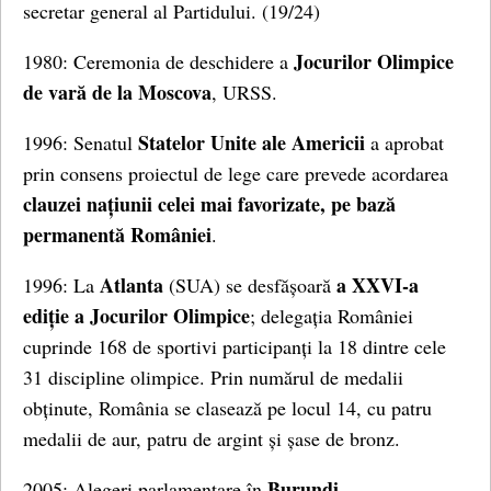
secretar general al Partidului. (19/24)
Jocurilor Olimpice
1980: Ceremonia de deschidere a
de vară de la Moscova
, URSS.
Statelor Unite ale Americii
1996: Senatul
a aprobat
prin consens proiectul de lege care prevede acordarea
clauzei națiunii celei mai favorizate, pe bază
permanentă României
.
Atlanta
a XXVI-a
1996: La
(SUA) se desfășoară
ediție a Jocurilor Olimpice
; delegația României
cuprinde 168 de sportivi participanți la 18 dintre cele
31 discipline olimpice. Prin numărul de medalii
obținute, România se clasează pe locul 14, cu patru
medalii de aur, patru de argint și șase de bronz.
Burundi
2005: Alegeri parlamentare în
.