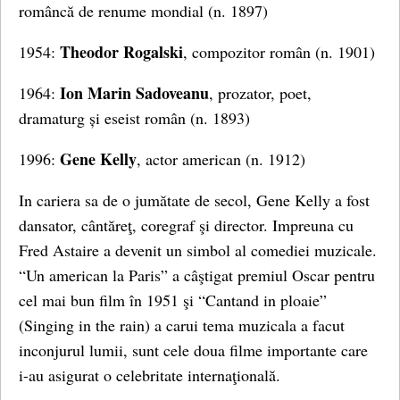
româncă de renume mondial (n. 1897)
Theodor Rogalski
1954:
, compozitor român (n. 1901)
Ion Marin Sadoveanu
1964:
, prozator, poet,
dramaturg și eseist român (n. 1893)
Gene Kelly
1996:
, actor american (n. 1912)
In cariera sa de o jumătate de secol, Gene Kelly a fost
dansator, cântăreţ, coregraf şi director. Impreuna cu
Fred Astaire a devenit un simbol al comediei muzicale.
“Un american la Paris” a câştigat premiul Oscar pentru
cel mai bun film în 1951 şi “Cantand in ploaie”
(Singing in the rain) a carui tema muzicala a facut
inconjurul lumii, sunt cele doua filme importante care
i-au asigurat o celebritate internaţională.