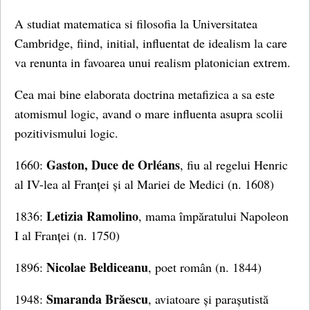
A studiat matematica si filosofia la Universitatea
Cambridge, fiind, initial, influentat de idealism la care
va renunta in favoarea unui realism platonician extrem.
Cea mai bine elaborata doctrina metafizica a sa este
atomismul logic, avand o mare influenta asupra scolii
pozitivismului logic.
Gaston, Duce de Orléans
1660:
, fiu al regelui Henric
al IV-lea al Franței și al Mariei de Medici (n. 1608)
Letizia Ramolino
1836:
, mama împăratului Napoleon
I al Franței (n. 1750)
Nicolae Beldiceanu
1896:
, poet român (n. 1844)
Smaranda Brăescu
1948:
, aviatoare și parașutistă