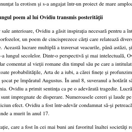
enunțat la erotism și s-a angajat într-un proiect de mare amplo
ngul poem al lui Ovidiu transmis posterității
sale anterioare, Ovidiu a găsit inspirația necesară pentru a în
fozelor, un poem de cincisprezece cărți care relatează divers
 Această lucrare multiplă a traversat veacurile, până astăzi, și
-a lungul secolelor. Dintr-o perspectivă și mai intelectuală, O
ar comentat al vieții romane din timpul său pe care a intitulat
toate probabilitățile, Arta de a iubi, a cărei finețe și profunzim
 fi șocat pe împăratul Augustus. În anul 8, suveranul a hotărât s
ia. Ovidiu a primit sentința ca pe o adevărată tragedie. Lucrăr
, sunt impregnate de disperare. Numeroasele cereri și laude pe 
ciun efect. Ovidiu a fost într-adevăr condamnat să-și petreacă 
unde a murit în anul 17.
ație, care a fost în cei mai buni ani favoritul înaltei societăți