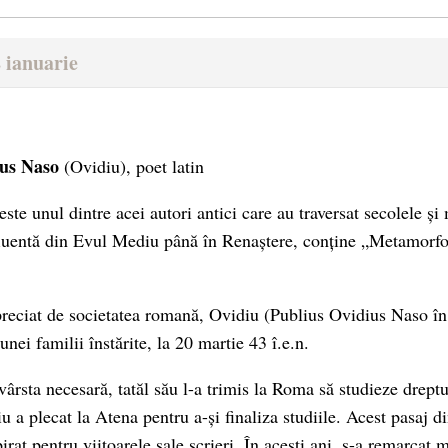
 ianuarie
ius Naso
(Ovidiu), poet latin
este unul dintre acei autori antici care au traversat secolele și
fluentă din Evul Mediu până în Renaștere, conține „Metamorfo
apreciat de societatea romană, Ovidiu (Publius Ovidius Naso în 
 unei familii înstărite, la 20 martie 43 î.e.n.
 vârsta necesară, tatăl său l-a trimis la Roma să studieze drep
u a plecat la Atena pentru a-și finaliza studiile. Acest pasaj di
pirat pentru viitoarele sale scrieri. În acești ani, s-a remarcat 