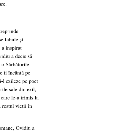
are.
treprinde
e fabule și
 a inspirat
vidiu a decis să
-o Sărbătorile
e îi încântă pe
ă-l exileze pe poet
ile sale din exil,
care le-a trimis la
restul vieții în
 romane, Ovidiu a