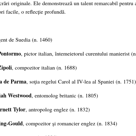
crări originale. Ele demonstrează un talent remarcabil pentru a
i facile, o reflecție profundă.
gent de Suedia (n. 1460)
Pontormo
, pictor italian, întemeietorul curentului manierist (
ipoli
, compozitor italian (n. 1688)
a de Parma
, soția regelui Carol al IV-lea al Spaniei (n. 1751)
iah Westwood
, entomolog britanic (n. 1805)
nett Tylor
, antropolog englez (n. 1832)
ing-Gould
, compozitor și romancier englez (n. 1834)