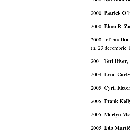
Patrick O’
2000:
Elmo R. Zu
2000:
Don
2000: Infanta
(n. 23 decembrie 
Teri Diver
2001:
,
Lynn Cartw
2004:
Cyril Fletc
2005:
Frank Kell
2005:
Maclyn Mc
2005:
Edo
Murti
2005: