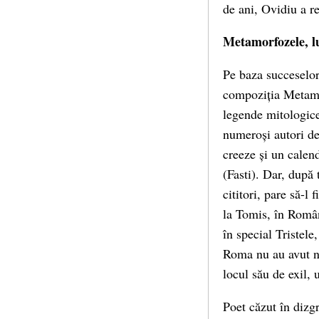
de ani, Ovidiu a r
Metamorfozele, lu
Pe baza succeselor 
compoziția Metamor
legende mitologice.
numeroși autori de
creeze și un calend
(Fasti). Dar, după 
cititori, pare să-l
la Tomis, în Român
în special Tristele
Roma nu au avut ni
locul său de exil, 
Poet căzut în dizgr