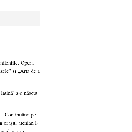
 mileniile. Opera
zele” și „Arta de a
latină) s-a născut
tul. Continuând pe
n orașul atenian l-
mai ales prin