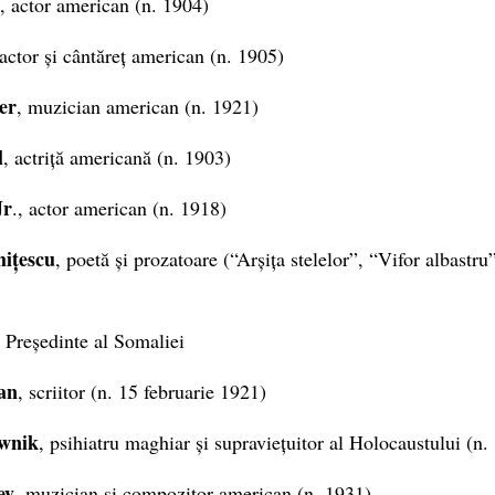
, actor american (n. 1904)
 actor și cântăreț american (n. 1905)
er
, muzician american (n. 1921)
l
, actriță americană (n. 1903)
Jr
., actor american (n. 1918)
ițescu
, poetă și prozatoare (“Arșița stelelor”, “Vifor albastr
, Președinte al Somaliei
an
, scriitor (n. 15 februarie 1921)
wnik
, psihiatru maghiar și supraviețuitor al Holocaustului (n.
ey
, muzician și compozitor american (n. 1931)