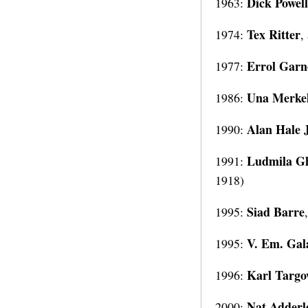
Dick Powell
1963:
Tex
Ritter
1974:
,
Errol Garn
1977:
Una Merke
1986:
Alan Hale 
1990:
Ludmila Gh
1991:
1918)
Siad Barre
1995:
V. Em. Gal
1995:
Karl Targo
1996:
Nat Adderl
2000: