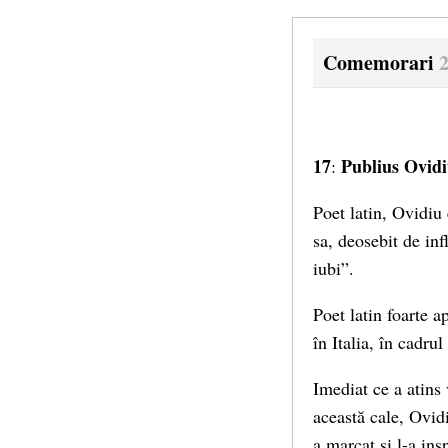
Comemorari
2
17
Publius Ovid
:
Poet latin, Ovidiu 
sa, deosebit de in
iubi”.
Poet latin foarte 
în Italia, în cadrul
Imediat ce a atins
această cale, Ovidi
a marcat și l-a ins