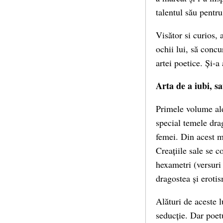
talentul său pentru
Visător si curios, 
ochii lui, să conc
artei poetice. Și-a
Arta de a iubi, s
Primele volume ale
special temele drag
femei. Din acest m
Creațiile sale se 
hexametri (versuri 
dragostea și erotis
Alături de aceste l
seducție. Dar poet