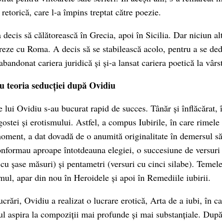
 retorică, care l-a împins treptat către poezie.
a decis să călătorească în Grecia, apoi în Sicilia. Dar niciun al
ureze cu Roma. A decis să se stabilească acolo, pentru a se ded
 abandonat cariera juridică și și-a lansat cariera poetică la vârs
au teoria seducției după Ovidiu
 lui Ovidiu s-au bucurat rapid de succes. Tânăr și înflăcărat, î
ostei și erotismului. Astfel, a compus Iubirile, în care rimele
oment, a dat dovadă de o anumită originalitate în demersul său
conformau aproape întotdeauna elegiei, o succesiune de versuri 
cu șase măsuri) și pentametri (versuri cu cinci silabe). Temele 
mul, apar din nou în Heroidele și apoi în Remediile iubirii.
ucrări, Ovidiu a realizat o lucrare erotică, Arta de a iubi, în ca
ul aspira la compoziții mai profunde și mai substanțiale. După