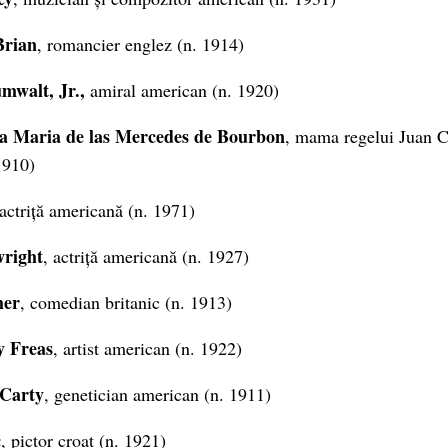
Brian
, romancier englez (n. 1914)
mwalt, Jr.,
amiral american (n. 1920)
a Maria de las Mercedes de Bourbon
, mama regelui Juan C
1910)
 actriță americană (n. 1971)
right
, actriță americană (n. 1927)
her
, comedian britanic (n. 1913)
y Freas
, artist american (n. 1922)
Carty
, genetician american (n. 1911)
ć
, pictor croat (n. 1921)