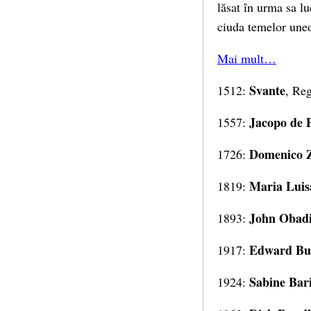
lăsat în urma sa lu
ciuda temelor uneor
Mai mult…
Svante
1512:
, Re
Jacopo de 
1557:
Domenico Z
1726:
Maria Luis
1819:
John Obad
1893:
Edward Bur
1917:
Sabine Bar
1924: