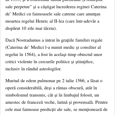
sale perpetue” și a câștigat încrederea reginei Caterina
de’ Medici cu faimoasele sale catrene care anunțau
moartea regelui Henric al II-lea (care într-adevăr a
dispărut 10 zile mai târziu).
Dacă Nostradamus a intrat în grațiile familiei regale
(Caterina de’ Medici l-a numit medic și consilier al
regelui în 1564), a fost în același timp obiectul unor
critici violente în cercurile politice și științifice,
inclusiv în rândul astrologilor.
Murind de edem pulmonar pe 2 iulie 1566, a lăsat o
operă considerabilă, deși a rămas obscură, atât în ​​
simbolismul transmis, cât și în limbajul folosit, un
amestec de franceză veche, latină și provensală. Printre
cele mai faimoase predicții ale sale, se menționează de