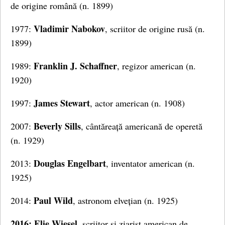
de origine română (n. 1899)
Vladimir Nabokov
1977:
, scriitor de origine rusă (n.
1899)
Franklin J. Schaffner
1989:
, regizor american (n.
1920)
James Stewart
1997:
, actor american (n. 1908)
Beverly Sills
2007:
, cântăreață americană de operetă
(n. 1929)
Douglas Engelbart
2013:
, inventator american (n.
1925)
Paul Wild
2014:
, astronom elvețian (n. 1925)
2016: Elie Wiesel
, scriitor și ziarist american de