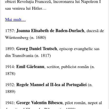
obicei Revoluția Franceză, încoronarea lui Napoleon I
sau venirea lui Hitler…
Mai mult…
Joanna Elisabeth de Baden-Durlach
1757:
, ducesă de
Württemberg (n. 1680)
Georg Daniel Teutsch
1893:
, episcop evanghelic sas
din Transilvania (n. 1817)
Emil Gârleanu
1914:
, scriitor, publicist român (n.
1878)
Regele Manuel al II-lea al Portugaliei
1932:
(n.
1889)
George Valentin Bibescu
1941:
, pilot român, nepot al