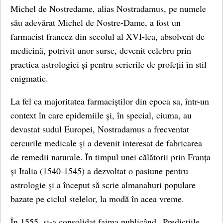
Michel de Nostredame, alias Nostradamus, pe numele
său adevărat Michel de Nostre-Dame, a fost un
farmacist francez din secolul al XVI-lea, absolvent de
medicină, potrivit unor surse, devenit celebru prin
practica astrologiei și pentru scrierile de profeții în stil
enigmatic.
La fel ca majoritatea farmaciștilor din epoca sa, într-un
context în care epidemiile și, în special, ciuma, au
devastat sudul Europei, Nostradamus a frecventat
cercurile medicale și a devenit interesat de fabricarea
de remedii naturale. În timpul unei călătorii prin Franța
și Italia (1540-1545) a dezvoltat o pasiune pentru
astrologie și a început să scrie almanahuri populare
bazate pe ciclul stelelor, la modă în acea vreme.
În 1555, și-a consolidat faima publicând „Predicțiile