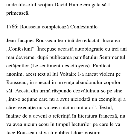
unde filosoful scoțian David Hume era gata să-l
primească.
1766: Rousseau completează Confesiunile
Jean-Jacques Rousseau termină de redactat lucrarea
„Confesiuni”. Începuse această autobiografie cu trei ani
mai devreme, după publicarea pamfletului Sentimentul
cetățenilor (Le sentiment des citoyens). Publicat
anonim, acest text al lui Voltaire l-a atacat violent pe
Rousseau, în special în privința abandonului copiilor
săi. Acesta din urmă răspunde dezvăluindu-se pe sine
„într-o acțiune care nu a avut niciodată un exemplu și a
cărei execuție nu va avea niciun imitator”. Textul,
înainte de a deveni o referință în literatura franceză, nu
va avea niciun ecou în timpul lecturilor pe care le va
face Rousseau și va fi publicat doar postum.