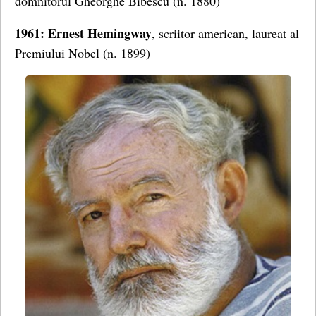
domnitorul Gheorghe Bibescu (n. 1880)
1961: Ernest Hemingway
, scriitor american, laureat al
Premiului Nobel (n. 1899)