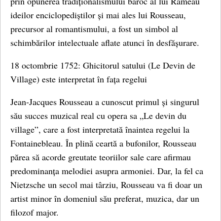
prin opunerea tradiționalismului baroc al lui Rameau
ideilor enciclopediștilor și mai ales lui Rousseau,
precursor al romantismului, a fost un simbol al
schimbărilor intelectuale aflate atunci în desfășurare.
18 octombrie 1752: Ghicitorul satului (Le Devin de
Village) este interpretat în fața regelui
Jean-Jacques Rousseau a cunoscut primul și singurul
său succes muzical real cu opera sa „Le devin du
village”, care a fost interpretată înaintea regelui la
Fontainebleau. În plină ceartă a bufonilor, Rousseau
părea să acorde greutate teoriilor sale care afirmau
predominanța melodiei asupra armoniei. Dar, la fel ca
Nietzsche un secol mai târziu, Rousseau va fi doar un
artist minor în domeniul său preferat, muzica, dar un
filozof major.