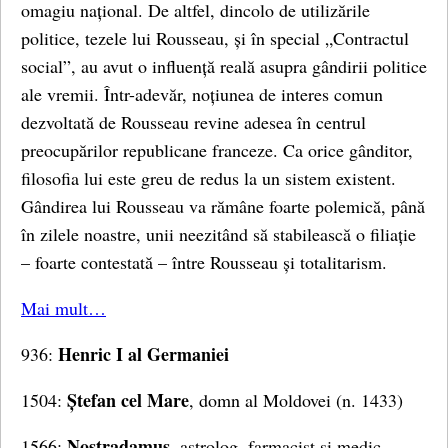
omagiu național. De altfel, dincolo de utilizările
politice, tezele lui Rousseau, și în special „Contractul
social”, au avut o influență reală asupra gândirii politice
ale vremii. Într-adevăr, noțiunea de interes comun
dezvoltată de Rousseau revine adesea în centrul
preocupărilor republicane franceze. Ca orice gânditor,
filosofia lui este greu de redus la un sistem existent.
Gândirea lui Rousseau va rămâne foarte polemică, până
în zilele noastre, unii neezitând să stabilească o filiație
– foarte contestată – între Rousseau și totalitarism.
Mai mult…
Henric I al Germaniei
936:
Ștefan cel Mare
1504:
, domn al Moldovei (n. 1433)
Nostradamus
1566:
, astrolog, farmacist și medic