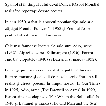
Spaniol și în timpul celui de-al Doilea Război Mondial,
realizând reportaje despre acestea.
În anii 1950, a fost la apogeul popularității sale și a
câștigat Premiul Pulitzer în 1953 și Premiul Nobel
pentru Literatură în anul următor.
Cele mai faimoase lucrări ale sale sunt Adio, arme
(1932), Zăpezile de pe Kilimanjaro (1936), Pentru
cine bat clopotele (1940) și Bătrânul și marea (1952).
Pe lângă profesia sa de jurnalist, a publicat lucrări
literare, romane și colecții de nuvele scrise într-un stil
realist și direct, precum În timpul nostru (In Our Time)
în 1925, Adio, arme (The Farewell to Arms) în 1929,
Pentru cine bat clopotele (For Whom the Bell Tolls) în
1940 și Bătrânul și marea (The Old Man and the Sea)