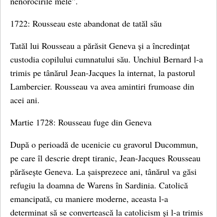
nenorocirile mele”.
1722: Rousseau este abandonat de tatăl său
Tatăl lui Rousseau a părăsit Geneva și a încredințat
custodia copilului cumnatului său. Unchiul Bernard l-a
trimis pe tânărul Jean-Jacques la internat, la pastorul
Lambercier. Rousseau va avea amintiri frumoase din
acei ani.
Martie 1728: Rousseau fuge din Geneva
După o perioadă de ucenicie cu gravorul Ducommun,
pe care îl descrie drept tiranic, Jean-Jacques Rousseau
părăsește Geneva. La șaisprezece ani, tânărul va găsi
refugiu la doamna de Warens în Sardinia. Catolică
emancipată, cu maniere moderne, aceasta l-a
determinat să se convertească la catolicism și l-a trimis