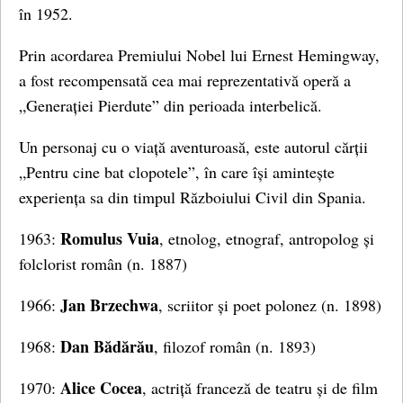
în 1952.
Prin acordarea Premiului Nobel lui Ernest Hemingway,
a fost recompensată cea mai reprezentativă operă a
„Generației Pierdute” din perioada interbelică.
Un personaj cu o viață aventuroasă, este autorul cărții
„Pentru cine bat clopotele”, în care își amintește
experiența sa din timpul Războiului Civil din Spania.
Romulus Vuia
1963:
, etnolog, etnograf, antropolog și
folclorist român (n. 1887)
Jan Brzechwa
1966:
, scriitor și poet polonez (n. 1898)
Dan Bădărău
1968:
, filozof român (n. 1893)
Alice Cocea
1970:
, actriță franceză de teatru și de film