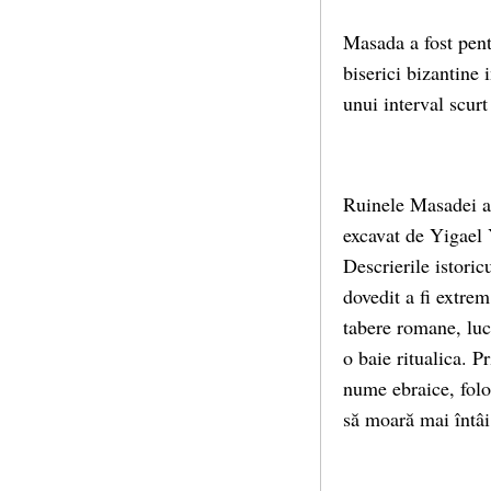
Masada a fost pentr
biserici bizantine
unui interval scur
Ruinele Masadei au
excavat de Yigael 
Descrierile istoric
dovedit a fi extrem
tabere romane, luc
o baie ritualica. P
nume ebraice, folos
să moară mai întâi