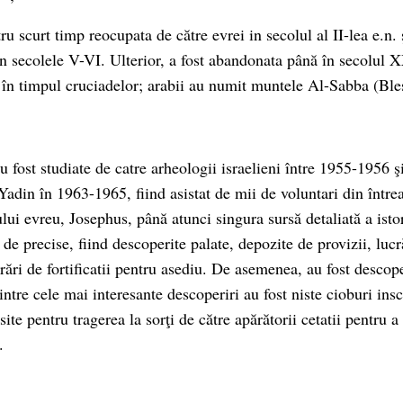
u scurt timp reocupata de către evrei in secolul al II-lea e.n. ş
 in secolele V-VI. Ulterior, a fost abandonata până în secolul 
t în timpul cruciadelor; arabii au numit muntele Al-Sabba (Ble
 fost studiate de catre arheologii israelieni între 1955-1956 ş
Yadin în 1963-1965, fiind asistat de mii de voluntari din într
ului evreu, Josephus, până atunci singura sursă detaliată a ist
 de precise, fiind descoperite palate, depozite de provizii, lucr
rări de fortificatii pentru asediu. De asemenea, au fost descop
rintre cele mai interesante descoperiri au fost niste cioburi ins
ite pentru tragerea la sorţi de către apărătorii cetatii pentru a 
.