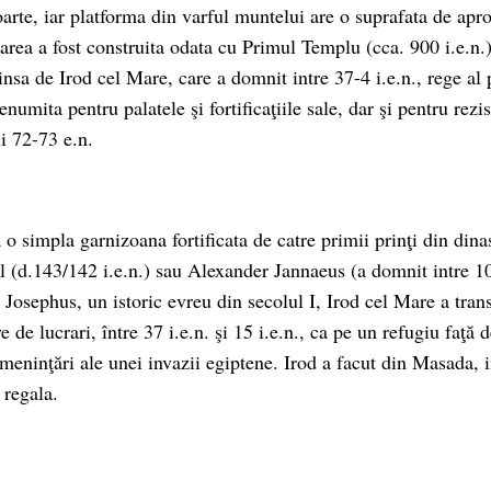
arte, iar platforma din varful muntelui are o suprafata de apr
area a fost construita odata cu Primul Templu (cca. 900 i.e.n.)
insa de Irod cel Mare, care a domnit intre 37-4 i.e.n., rege al
numita pentru palatele şi fortificaţiile sale, dar şi pentru rezis
i 72-73 e.n.
a o simpla garnizoana fortificata de catre primii prinţi din di
(d.143/142 i.e.n.) sau Alexander Jannaeus (a domnit intre 10
s Josephus, un istoric evreu din secolul I, Irod cel Mare a tran
e de lucrari, între 37 i.e.n. şi 15 i.e.n., ca pe un refugiu faţă 
ameninţări ale unei invazii egiptene. Irod a facut din Masada, i
 regala.