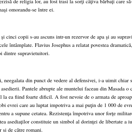
rzisă de religia lor, au fost trasi la sorți câțiva bărbați care s
ămași omorandu-se între ei.
și cinci copii s-au ascuns intr-un rezervor de apa și au suprav
cele întâmplate. Flavius Josephus a relatat povestea dramatică,
oi dintre supravietuitori.
, neegalata din punct de vedere al defensivei, i-a uimit chiar s
a asedierii. Pantele abrupte ale muntelui faceau din Masada o c
l la ea fiind foarte dificil. A fost nevoie de o armata de apro
robi evrei care au luptat impotriva a mai puţin de 1 000 de evr
entru a supune cetatea. Rezistența împotriva unor forțe milita
ea asediaților constituie un simbol al dorinței de libertate a iu
r și de către romani.