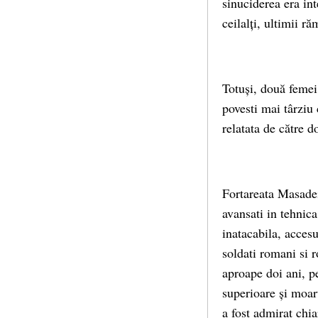
sinuciderea era inte
ceilalți, ultimii r
Totuși, două femei 
povesti mai târziu 
relatata de către d
Fortareata Masadei
avansati in tehnic
inatacabila, accesu
soldati romani si 
aproape doi ani, p
superioare și moart
a fost admirat chia