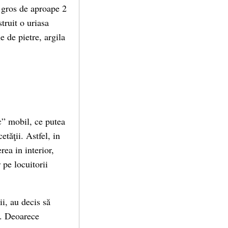
d gros de aproape 2
truit o uriasa
e de pietre, argila
c” mobil, ce putea
etăţii. Astfel, in
rea in interior,
 pe locuitorii
ii, au decis să
ie. Deoarece