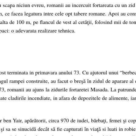
u scapa niciun evreu, romanii au incercuit fortareata cu un zi
, ce facea legatura intre cele opt tabere romane. Apoi au cons
lta de 100 m, pe flancul de vest al cetăţii, folosind mii de ton
paci: o adevarata realizare tehnica.
t terminata in primavara anului 73. Cu ajutorul unui “berbe
ngul rampei construite, au facut o breşă în zidul de aparare al c
73, romanii au ajuns la zidurile fortaretei Masada. La patrunde
ate cladirile incendiate, in afara de depozitele de alimente, iar
ben Yair, apărătorii, circa 970 de iudei, bărbaţi, femei şi cop
şi sa se sinucidă decât să fie capturati în viaţă si luati in rob