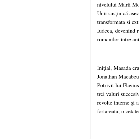
nivelului Marii Mo
Unii susţin că asez
transformata si ext
Iudeea, devenind re
romanilor intre ani
Iniţial, Masada er
Jonathan Macabeul 
Potrivit lui Flaviu
trei valuri succesiv
revolte interne şi 
fortareata, o cetate