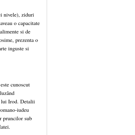
i nivele), ziduri
 aveau o capacitate
 alimente si de
rosime, prezenta o
rte inguste si
 este cunoscut
cluzând
lui Irod. Detalii
i romano-iudeu
r pruncilor sub
atei.