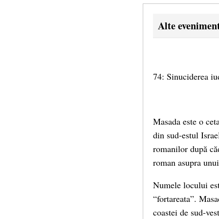
Alte evenimen
74: Sinuciderea iu
Masada este o cetat
din sud-estul Israe
romanilor după căd
roman asupra unui g
Numele locului est
“fortareata”. Masad
coastei de sud-ves