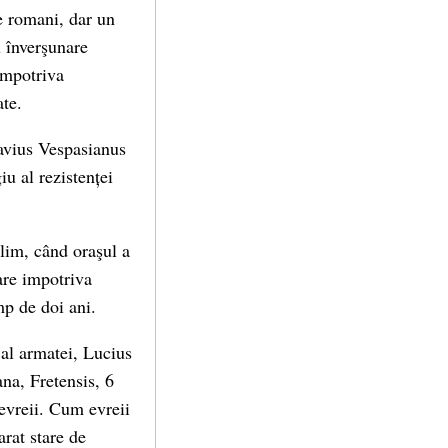
e romani, dar un
u înverşunare
împotriva
te.
lavius Vespasianus
iu al rezistenței
salim, când oraşul a
are impotriva
mp de doi ani.
 al armatei, Lucius
na, Fretensis, 6
 evreii. Cum evreii
arat stare de