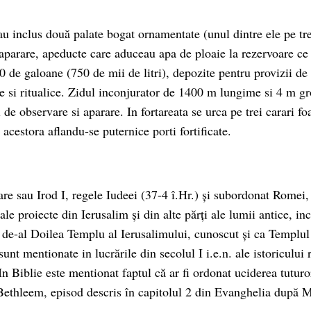
au inclus două palate bogat ornamentate (unul dintre ele pe tre
 aparare, apeducte care aduceau apa de ploaie la rezervoare ce
 de galoane (750 de mii de litri), depozite pentru provizii de
e si ritualice. Zidul inconjurator de 1400 m lungime si 4 m g
de observare si aparare. In fortareata se urca pe trei carari foa
 acestora aflandu-se puternice porti fortificate.
re sau Irod I, regele Iudeei (37-4 î.Hr.) și subordonat Romei,
ale proiecte din Ierusalim și din alte părți ale lumii antice, in
i de-al Doilea Templu al Ierusalimului, cunoscut și ca Templul 
 sunt mentionate in lucrările din secolul I i.e.n. ale istoriculu
n Biblie este mentionat faptul că ar fi ordonat uciderea tuturo
 Bethleem, episod descris în capitolul 2 din Evanghelia după M