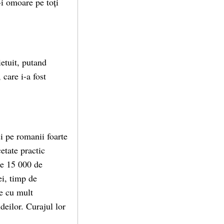
ă-i omoare pe toți
ietuit, putand
 care i-a fost
i pe romanii foarte
etate practic
ape 15 000 de
ei, timp de
re cu mult
deilor. Curajul lor