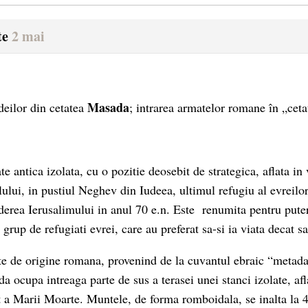
te
2 mai
Masada
deilor din cetatea
;
intrarea armatelor romane în „ceta
e antica izolata, cu o pozitie deosebit de strategica, aflata i
lului, in pustiul Neghev din Iudeea, ultimul refugiu al evreilo
erea Ierusalimului in anul 70 e.n. Este renumita pentru pute
rup de refugiati evrei, care au preferat sa-si ia viata decat sa 
e de origine romana, provenind de la cuvantul ebraic “metad
a ocupa intreaga parte de sus a terasei unei stanci izolate, afl
t a Marii Moarte. Muntele, de forma romboidala, se inalta la 