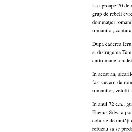
La aproape 70 de a
grup de rebeli evre
dominaţiei romanil
romanilor, captura
Dupa caderea Ierus
si distrugerea Temp
antiromane a iudeil
In acest an, sicaril
fost cucerit de ro
romanilor, zelotii 
In anul 72 e.n., g
Flavius Silva a po
cohorte de unităţi 
refuzau sa se prede