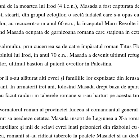
ni de la moartea lui Irod (4 i.e.n.), Masada a fost capturata d
i, sicarii, din grupul zeloţilor, o sectă iudaică care s-a opus c
or, au recucerit-o in anul 66 e.n., la începutul Marii Revolte 
nd Masada ocupata de garnizoana romana care staţiona in ceta
alimului, prin cucerirea sa de catre împăratul roman Titus F
lului lui Irod, în anul 70 e.n., Masada a devenit ultimul refug
or, ultimul bastion al puterii evreilor in Palestina.
or li s-au alăturat alti evrei şi familiile lor expulzate din Ieru
mani. In urmatorii trei ani, folosind Masada drept baza de apar
au facut raiduri in taberele romane si i-au hartuit pe acestia ti
uvernatorul roman al provinciei Iudeea si comandantul general
rnit sa asedieze cetatea Masada insotit de Legiunea a X-a roma
auxiliare şi mii de sclavi evrei luati prizonieri din războiul cu
a, romanii si-au ridicat taberele la poalele Masadei si au decl