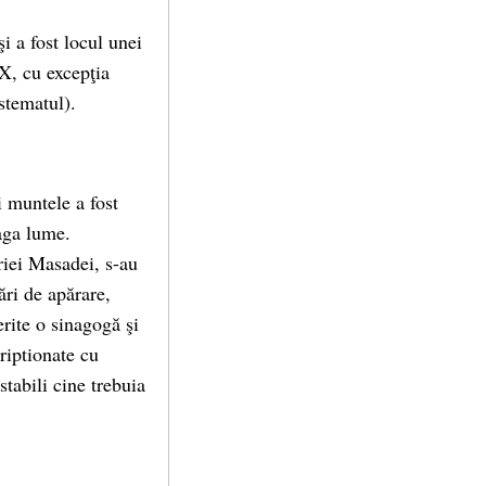
i a fost locul unei
XX, cu excepţia
stematul).
i muntele a fost
eaga lume.
oriei Masadei, s-au
ări de apărare,
erite o sinagogă şi
criptionate cu
stabili cine trebuia