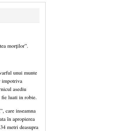
tea morților”.
n varful unui munte
r impotriva
rnicul asediu
fie luati in robie.
a”, care inseamna
ata în apropierea
434 metri deasupra