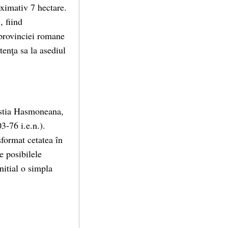
oximativ 7 hectare.
, fiind
 provinciei romane
tenţa sa la asediul
nastia Hasmoneana,
3-76 i.e.n.).
sformat cetatea în
de posibilele
nitial o simpla