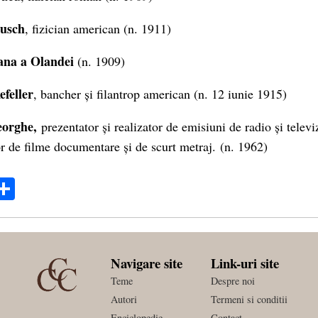
usch
, fizician american (n. 1911)
ana a Olandei
(n. 1909)
feller
, bancher și filantrop american (n. 12 iunie 1915)
eorghe,
prezentator și realizator de emisiuni de radio și telev
r de filme documentare și de scurt metraj. (n. 1962)
ok
ter
mail
Share
Navigare site
Link-uri site
Teme
Despre noi
Autori
Termeni si conditii
Enciclopedie
Contact