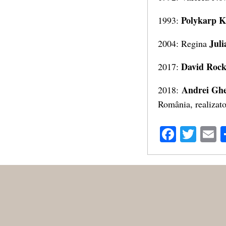
Polykarp K
1993:
Juli
2004: Regina
David Rocke
2017:
Andrei Gh
2018:
România, realizato
Facebo
Twit
E