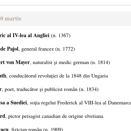
20 martie
ic al IV-lea al Angliei
(n. 1367)
de Pajol
, general francez (n. 1772)
ert von Mayer
, naturalist și medic german (n. 1814)
uth
, conducătorul revoluției de la 1848 din Ungaria
r
, poet, traducător și publicist român (n. 1834)
sa a Suediei
, soția regelui Frederick al VIII-lea al Danemarc
ard
, pictor peisagist canadian de origine elvetiana
vacu
, fizician român (n. 1909)