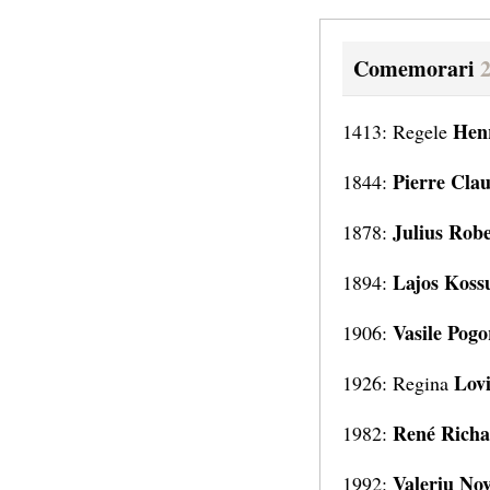
Comemorari
Henr
1413: Regele
Pierre Clau
1844:
Julius Rob
1878:
Lajos Koss
1894:
Vasile Pogo
1906:
Lovi
1926: Regina
René Rich
1982:
Valeriu No
1992: