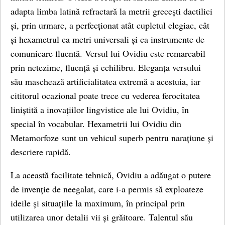
adapta limba latină refractară la metrii grecești dactilici
și, prin urmare, a perfecționat atât cupletul elegiac, cât
și hexametrul ca metri universali și ca instrumente de
comunicare fluentă. Versul lui Ovidiu este remarcabil
prin netezime, fluență și echilibru. Eleganța versului
său maschează artificialitatea extremă a acestuia, iar
cititorul ocazional poate trece cu vederea ferocitatea
liniștită a inovațiilor lingvistice ale lui Ovidiu, în
special în vocabular. Hexametrii lui Ovidiu din
Metamorfoze sunt un vehicul superb pentru narațiune și
descriere rapidă.
La această facilitate tehnică, Ovidiu a adăugat o putere
de invenție de neegalat, care i-a permis să exploateze
ideile și situațiile la maximum, în principal prin
utilizarea unor detalii vii și grăitoare. Talentul său