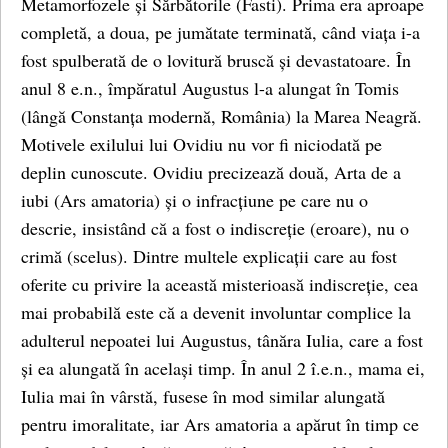
Metamorfozele și Sărbătorile (Fasti). Prima era aproape
completă, a doua, pe jumătate terminată, când viața i-a
fost spulberată de o lovitură bruscă și devastatoare. În
anul 8 e.n., împăratul Augustus l-a alungat în Tomis
(lângă Constanța modernă, România) la Marea Neagră.
Motivele exilului lui Ovidiu nu vor fi niciodată pe
deplin cunoscute. Ovidiu precizează două, Arta de a
iubi (Ars amatoria) și o infracțiune pe care nu o
descrie, insistând că a fost o indiscreție (eroare), nu o
crimă (scelus). Dintre multele explicații care au fost
oferite cu privire la această misterioasă indiscreție, cea
mai probabilă este că a devenit involuntar complice la
adulterul nepoatei lui Augustus, tânăra Iulia, care a fost
și ea alungată în același timp. În anul 2 î.e.n., mama ei,
Iulia mai în vârstă, fusese în mod similar alungată
pentru imoralitate, iar Ars amatoria a apărut în timp ce