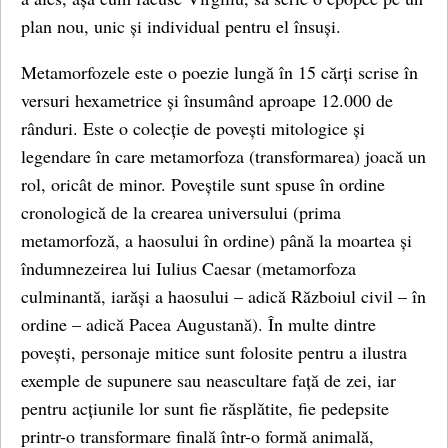
plan nou, unic și individual pentru el însuși.
Metamorfozele este o poezie lungă în 15 cărți scrise în
versuri hexametrice și însumând aproape 12.000 de
rânduri. Este o colecție de povești mitologice și
legendare în care metamorfoza (transformarea) joacă un
rol, oricât de minor. Poveștile sunt spuse în ordine
cronologică de la crearea universului (prima
metamorfoză, a haosului în ordine) până la moartea și
îndumnezeirea lui Iulius Caesar (metamorfoza
culminantă, iarăși a haosului – adică Războiul civil – în
ordine – adică Pacea Augustană). În multe dintre
povești, personaje mitice sunt folosite pentru a ilustra
exemple de supunere sau neascultare față de zei, iar
pentru acțiunile lor sunt fie răsplătite, fie pedepsite
printr-o transformare finală într-o formă animală,