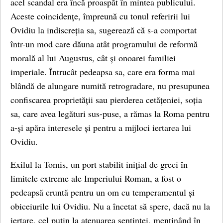
acel scandal era încă proaspăt în mintea publicului.
Aceste coincidențe, împreună cu tonul referirii lui
Ovidiu la indiscreția sa, sugerează că s-a comportat
într-un mod care dăuna atât programului de reformă
morală al lui Augustus, cât și onoarei familiei
imperiale. Întrucât pedeapsa sa, care era forma mai
blândă de alungare numită retrogradare, nu presupunea
confiscarea proprietății sau pierderea cetățeniei, soția
sa, care avea legături sus-puse, a rămas la Roma pentru
a-și apăra interesele și pentru a mijloci iertarea lui
Ovidiu.
Exilul la Tomis, un port stabilit inițial de greci în
limitele extreme ale Imperiului Roman, a fost o
pedeapsă cruntă pentru un om cu temperamentul și
obiceiurile lui Ovidiu. Nu a încetat să spere, dacă nu la
iertare, cel puțin la atenuarea sentinței, menținând în