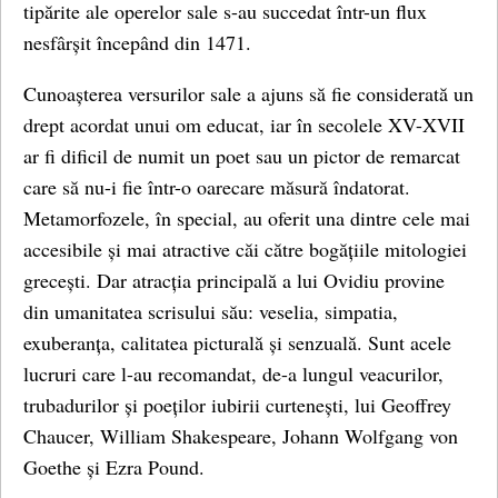
tipărite ale operelor sale s-au succedat într-un flux
nesfârșit începând din 1471.
Cunoașterea versurilor sale a ajuns să fie considerată un
drept acordat unui om educat, iar în secolele XV-XVII
ar fi dificil de numit un poet sau un pictor de remarcat
care să nu-i fie într-o oarecare măsură îndatorat.
Metamorfozele, în special, au oferit una dintre cele mai
accesibile și mai atractive căi către bogățiile mitologiei
grecești. Dar atracția principală a lui Ovidiu provine
din umanitatea scrisului său: veselia, simpatia,
exuberanța, calitatea picturală și senzuală. Sunt acele
lucruri care l-au recomandat, de-a lungul veacurilor,
trubadurilor și poeților iubirii curtenești, lui Geoffrey
Chaucer, William Shakespeare, Johann Wolfgang von
Goethe și Ezra Pound.