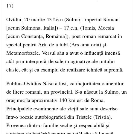
17)
Ovidiu, 20 martie 43 î.e.n (Sulmo, Imperiul Roman
[acum Sulmona, Italia]) – 17 e.n. (Tomis, Moesia
[acum Constanṭa, România]), poet roman remarcat în
special pentru Arta de a iubi (Ars amatoria) și
Metamorfozele. Versul său a avut o influență imensă
atât prin interpretările sale imaginative ale mitului
clasic, cât și ca exemplu de realizare tehnică supremă.
Publius Ovidius Naso a fost, ca majoritatea oamenilor
de litere romani, un provincial. S-a născut la Sulmo, un
oraș mic la aproximativ 140 km est de Roma.
Principalele evenimente ale vieții sale sunt descrise
într-o poezie autobiografică din Tristele (Tristia).
Provenea dintr-o familie veche și respectabilă și
suficient de înstărită pentru ca tatăl său să-l poată