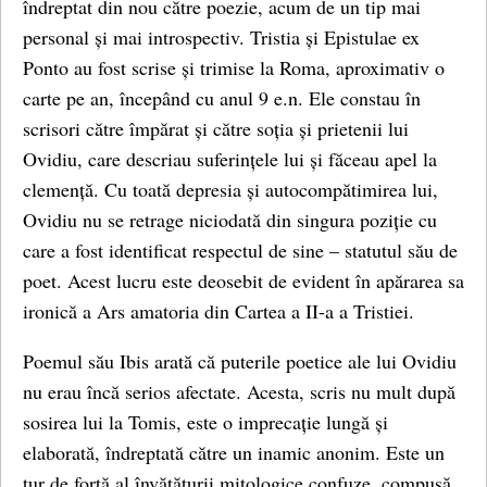
îndreptat din nou către poezie, acum de un tip mai
personal și mai introspectiv. Tristia și Epistulae ex
Ponto au fost scrise și trimise la Roma, aproximativ o
carte pe an, începând cu anul 9 e.n. Ele constau în
scrisori către împărat și către soția și prietenii lui
Ovidiu, care descriau suferințele lui și făceau apel la
clemență. Cu toată depresia și autocompătimirea lui,
Ovidiu nu se retrage niciodată din singura poziție cu
care a fost identificat respectul de sine – statutul său de
poet. Acest lucru este deosebit de evident în apărarea sa
ironică a Ars amatoria din Cartea a II-a a Tristiei.
Poemul său Ibis arată că puterile poetice ale lui Ovidiu
nu erau încă serios afectate. Acesta, scris nu mult după
sosirea lui la Tomis, este o imprecație lungă și
elaborată, îndreptată către un inamic anonim. Este un
tur de forță al învățăturii mitologice confuze, compusă