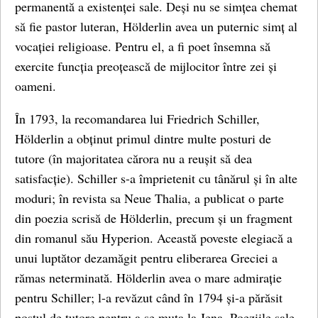
permanentă a existenței sale. Deși nu se simțea chemat
să fie pastor luteran, Hölderlin avea un puternic simț al
vocației religioase. Pentru el, a fi poet însemna să
exercite funcția preoțească de mijlocitor între zei și
oameni.
În 1793, la recomandarea lui Friedrich Schiller,
Hölderlin a obținut primul dintre multe posturi de
tutore (în majoritatea cărora nu a reușit să dea
satisfacție). Schiller s-a împrietenit cu tânărul și în alte
moduri; în revista sa Neue Thalia, a publicat o parte
din poezia scrisă de Hölderlin, precum și un fragment
din romanul său Hyperion. Această poveste elegiacă a
unui luptător dezamăgit pentru eliberarea Greciei a
rămas neterminată. Hölderlin avea o mare admirație
pentru Schiller; l-a revăzut când în 1794 și-a părăsit
postul de tutore pentru a se muta la Jena. Poeziile sale