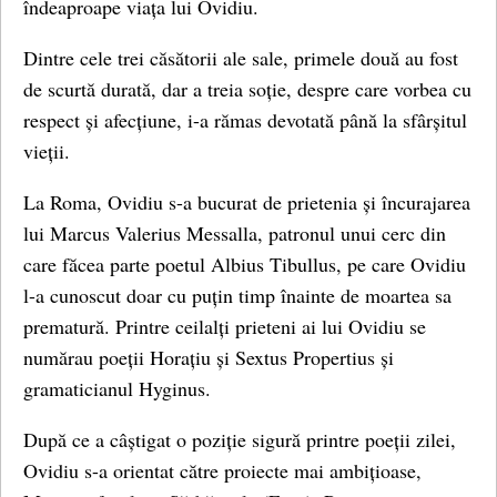
îndeaproape viața lui Ovidiu.
Dintre cele trei căsătorii ale sale, primele două au fost
de scurtă durată, dar a treia soție, despre care vorbea cu
respect și afecțiune, i-a rămas devotată până la sfârșitul
vieții.
La Roma, Ovidiu s-a bucurat de prietenia și încurajarea
lui Marcus Valerius Messalla, patronul unui cerc din
care făcea parte poetul Albius Tibullus, pe care Ovidiu
l-a cunoscut doar cu puțin timp înainte de moartea sa
prematură. Printre ceilalți prieteni ai lui Ovidiu se
numărau poeții Horațiu și Sextus Propertius și
gramaticianul Hyginus.
După ce a câștigat o poziție sigură printre poeții zilei,
Ovidiu s-a orientat către proiecte mai ambițioase,