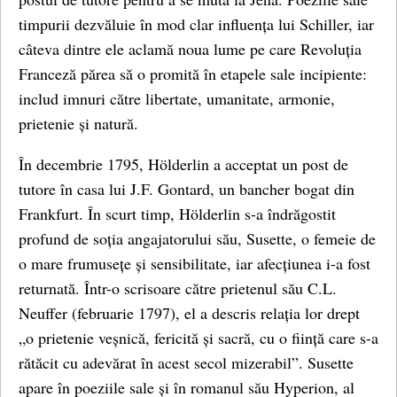
timpurii dezvăluie în mod clar influența lui Schiller, iar
câteva dintre ele aclamă noua lume pe care Revoluția
Franceză părea să o promită în etapele sale incipiente:
includ imnuri către libertate, umanitate, armonie,
prietenie și natură.
În decembrie 1795, Hölderlin a acceptat un post de
tutore în casa lui J.F. Gontard, un bancher bogat din
Frankfurt. În scurt timp, Hölderlin s-a îndrăgostit
profund de soția angajatorului său, Susette, o femeie de
o mare frumusețe și sensibilitate, iar afecțiunea i-a fost
returnată. Într-o scrisoare către prietenul său C.L.
Neuffer (februarie 1797), el a descris relația lor drept
„o prietenie veșnică, fericită și sacră, cu o ființă care s-a
rătăcit cu adevărat în acest secol mizerabil”. Susette
apare în poeziile sale și în romanul său Hyperion, al