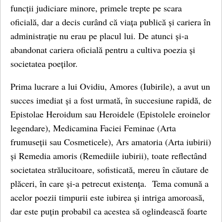
funcții judiciare minore, primele trepte pe scara
oficială, dar a decis curând că viața publică și cariera în
administrație nu erau pe placul lui. De atunci și-a
abandonat cariera oficială pentru a cultiva poezia și
societatea poeților.
Prima lucrare a lui Ovidiu, Amores (Iubirile), a avut un
succes imediat și a fost urmată, în succesiune rapidă, de
Epistolae Heroidum sau Heroidele (Epistolele eroinelor
legendare), Medicamina Faciei Feminae (Arta
frumuseții sau Cosmeticele), Ars amatoria (Arta iubirii)
și Remedia amoris (Remediile iubirii), toate reflectând
societatea strălucitoare, sofisticată, mereu în căutare de
plăceri, în care și-a petrecut existența. Tema comună a
acelor poezii timpurii este iubirea și intriga amoroasă,
dar este puțin probabil ca acestea să oglindească foarte