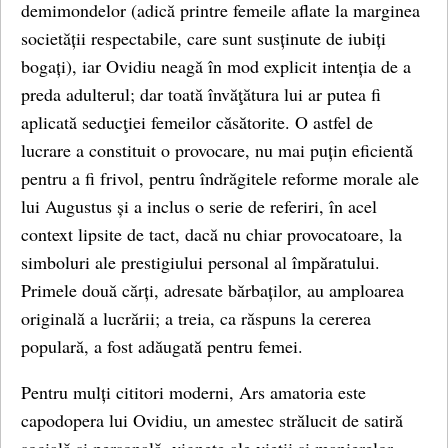
demimondelor (adică printre femeile aflate la marginea
societății respectabile, care sunt susținute de iubiți
bogați), iar Ovidiu neagă în mod explicit intenția de a
preda adulterul; dar toată învăţătura lui ar putea fi
aplicată seducţiei femeilor căsătorite. O astfel de
lucrare a constituit o provocare, nu mai puțin eficientă
pentru a fi frivol, pentru îndrăgitele reforme morale ale
lui Augustus și a inclus o serie de referiri, în acel
context lipsite de tact, dacă nu chiar provocatoare, la
simboluri ale prestigiului personal al împăratului.
Primele două cărți, adresate bărbaților, au amploarea
originală a lucrării; a treia, ca răspuns la cererea
populară, a fost adăugată pentru femei.
Pentru mulți cititori moderni, Ars amatoria este
capodopera lui Ovidiu, un amestec strălucit de satiră