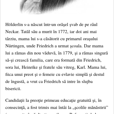
Hölderlin s-a născut într-un orășel șvab de pe râul
Neckar. Tatăl său a murit în 1772, iar doi ani mai
târziu, mama lui s-a căsătorit cu primarul orașului
Nürtingen, unde Friedrich a urmat școala. Dar mama
lui a rămas din nou văduvă, în 1779, și a rămas singură
să-și crească familia, care era formată din Friedrich,
sora lui, Heinrike și fratele său vitreg, Karl. Mama lui,
fiica unui preot și o femeie cu evlavie simplă și destul
de îngustă, a vrut ca Friedrich să intre în slujba
bisericii.
Candidații la preoție primeau educație gratuită și, în
consecință, a fost trimis mai întâi la „școlile mănăstirii”