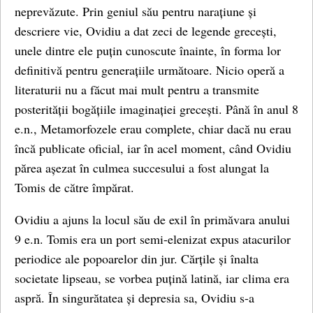
neprevăzute. Prin geniul său pentru narațiune și
descriere vie, Ovidiu a dat zeci de legende grecești,
unele dintre ele puțin cunoscute înainte, în forma lor
definitivă pentru generațiile următoare. Nicio operă a
literaturii nu a făcut mai mult pentru a transmite
posterității bogățiile imaginației grecești. Până în anul 8
e.n., Metamorfozele erau complete, chiar dacă nu erau
încă publicate oficial, iar în acel moment, când Ovidiu
părea așezat în culmea succesului a fost alungat la
Tomis de către împărat.
Ovidiu a ajuns la locul său de exil în primăvara anului
9 e.n. Tomis era un port semi-elenizat expus atacurilor
periodice ale popoarelor din jur. Cărțile și înalta
societate lipseau, se vorbea puțină latină, iar clima era
aspră. În singurătatea și depresia sa, Ovidiu s-a