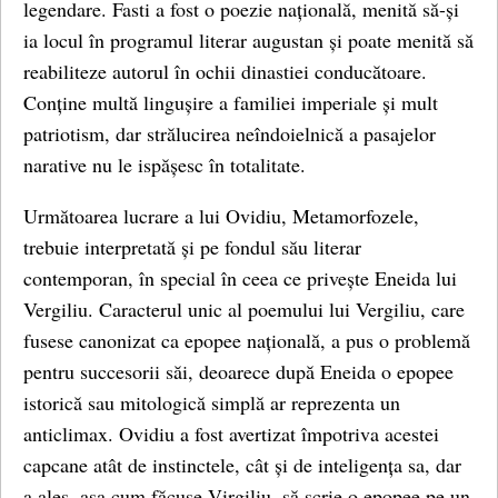
legendare. Fasti a fost o poezie națională, menită să-și
ia locul în programul literar augustan și poate menită să
reabiliteze autorul în ochii dinastiei conducătoare.
Conține multă lingușire a familiei imperiale și mult
patriotism, dar strălucirea neîndoielnică a pasajelor
narative nu le ispășesc în totalitate.
Următoarea lucrare a lui Ovidiu, Metamorfozele,
trebuie interpretată și pe fondul său literar
contemporan, în special în ceea ce privește Eneida lui
Vergiliu. Caracterul unic al poemului lui Vergiliu, care
fusese canonizat ca epopee națională, a pus o problemă
pentru succesorii săi, deoarece după Eneida o epopee
istorică sau mitologică simplă ar reprezenta un
anticlimax. Ovidiu a fost avertizat împotriva acestei
capcane atât de instinctele, cât și de inteligența sa, dar
a ales, așa cum făcuse Virgiliu, să scrie o epopee pe un