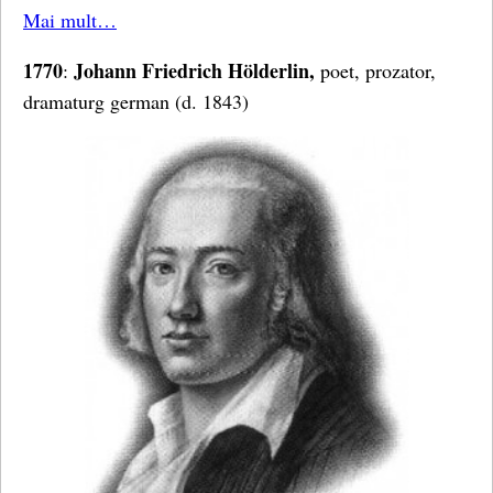
Mai mult…
1770
Johann Friedrich Hölderlin,
:
poet, prozator,
dramaturg german (d. 1843)