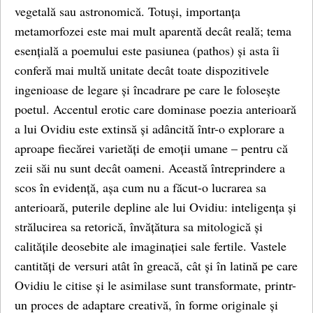
vegetală sau astronomică. Totuși, importanța
metamorfozei este mai mult aparentă decât reală; tema
esențială a poemului este pasiunea (pathos) și asta îi
conferă mai multă unitate decât toate dispozitivele
ingenioase de legare și încadrare pe care le folosește
poetul. Accentul erotic care dominase poezia anterioară
a lui Ovidiu este extinsă și adâncită într-o explorare a
aproape fiecărei varietăți de emoții umane – pentru că
zeii săi nu sunt decât oameni. Această întreprindere a
scos în evidență, așa cum nu a făcut-o lucrarea sa
anterioară, puterile depline ale lui Ovidiu: inteligența și
strălucirea sa retorică, învățătura sa mitologică și
calitățile deosebite ale imaginației sale fertile. Vastele
cantități de versuri atât în greacă, cât și în latină pe care
Ovidiu le citise și le asimilase sunt transformate, printr-
un proces de adaptare creativă, în forme originale și