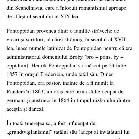
din Scandinavia, care a înlocuit romantismul aproape
de sfârșitul secolului al XIX-lea.
Pontoppidan provenea dintr-o familie străveche de
vicari și scriitori, al cărei strămoș, în secolul al XVII-
lea, luase numele latinizat de Pontoppidan pentru că era
administratorul domeniului Broby (bro = pons, by =
oppidum). Henrik Pontoppidan s-a născut pe 24 iulie
1857 în orașul Fredericia, unde tatăl său, Dines
Pontoppidan, era pastor, înainte de a fi numit la
Randers în 1863, un oraș care urma să fie ocupat de
germani și austrieci în 1864 în timpul războiului dintre
aceștia și danezi.
În toată tinerețea sa, a fost influențat de
„grundtvigianismul” tatălui său (adept al învățăturii lui