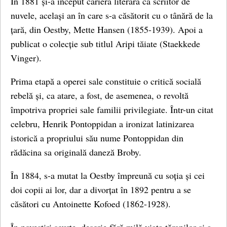
În 1881 și-a început cariera literară ca scriitor de
nuvele, același an în care s-a căsătorit cu o tânără de la
țară, din Oestby, Mette Hansen (1855-1939). Apoi a
publicat o colecție sub titlul Aripi tăiate (Staekkede
Vinger).
Prima etapă a operei sale constituie o critică socială
rebelă și, ca atare, a fost, de asemenea, o revoltă
împotriva propriei sale familii privilegiate. Într-un citat
celebru, Henrik Pontoppidan a ironizat latinizarea
istorică a propriului său nume Pontoppidan din
rădăcina sa originală daneză Broby.
În 1884, s-a mutat la Oestby împreună cu soția și cei
doi copii ai lor, dar a divorțat în 1892 pentru a se
căsători cu Antoinette Kofoed (1862-1928).