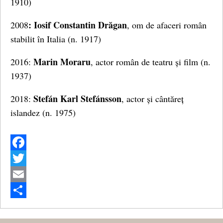
1910)
: Iosif Constantin Drăgan
2008
, om de afaceri român
stabilit în Italia (n. 1917)
Marin Moraru
2016:
, actor român de teatru și film (n.
1937)
Stefán Karl Stefánsson
2018:
, actor și cântăreț
islandez (n. 1975)
Facebook
Twitter
Email
Share