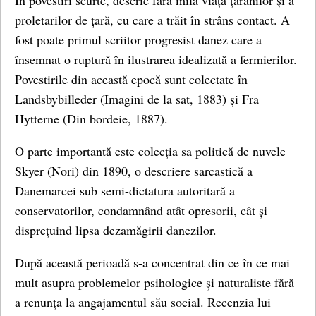
În povestiri scurte, descrie fără milă viața țăranilor și a
proletarilor de țară, cu care a trăit în strâns contact. A
fost poate primul scriitor progresist danez care a
însemnat o ruptură în ilustrarea idealizată a fermierilor.
Povestirile din această epocă sunt colectate în
Landsbybilleder (Imagini de la sat, 1883) și Fra
Hytterne (Din bordeie, 1887).
O parte importantă este colecția sa politică de nuvele
Skyer (Nori) din 1890, o descriere sarcastică a
Danemarcei sub semi-dictatura autoritară a
conservatorilor, condamnând atât opresorii, cât și
disprețuind lipsa dezamăgirii danezilor.
După această perioadă s-a concentrat din ce în ce mai
mult asupra problemelor psihologice și naturaliste fără
a renunța la angajamentul său social. Recenzia lui