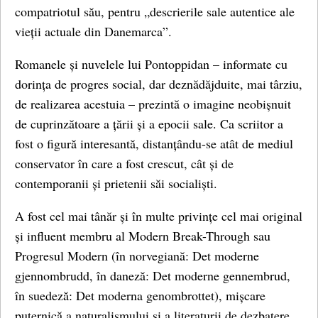
compatriotul său, pentru „descrierile sale autentice ale
vieții actuale din Danemarca”.
Romanele și nuvelele lui Pontoppidan – informate cu
dorința de progres social, dar deznădăjduite, mai târziu,
de realizarea acestuia – prezintă o imagine neobișnuit
de cuprinzătoare a țării și a epocii sale. Ca scriitor a
fost o figură interesantă, distanțându-se atât de mediul
conservator în care a fost crescut, cât și de
contemporanii și prietenii săi socialiști.
A fost cel mai tânăr și în multe privințe cel mai original
și influent membru al Modern Break-Through sau
Progresul Modern (în norvegiană: Det moderne
gjennombrudd, în daneză: Det moderne gennembrud,
în suedeză: Det moderna genombrottet), mișcare
puternică a naturalismului și a literaturii de dezbatere