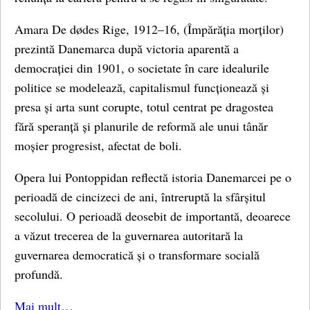
Amara De dødes Rige, 1912–16, (Împărăția morților)
prezintă Danemarca după victoria aparentă a
democrației din 1901, o societate în care idealurile
politice se modelează, capitalismul funcționează și
presa și arta sunt corupte, totul centrat pe dragostea
fără speranță și planurile de reformă ale unui tânăr
moșier progresist, afectat de boli.
Opera lui Pontoppidan reflectă istoria Danemarcei pe o
perioadă de cincizeci de ani, întreruptă la sfârșitul
secolului. O perioadă deosebit de importantă, deoarece
a văzut trecerea de la guvernarea autoritară la
guvernarea democratică și o transformare socială
profundă.
Mai mult…