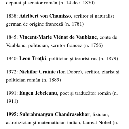
deputat și senator român (n. 14 dec. 1870)
Adelbert von Chamisso
1838:
, scriitor și naturalist
german de origine franceză (n. 1781)
Vincent-Marie Viénot de Vaublanc
1845:
, conte de
Vaublanc, politician, scriitor francez (n. 1756)
Leon Troțki
1940:
, politician și terorist rus (n. 1879)
Nichifor Crainic
1972:
(Ion Dobre), scriitor, ziarist și
politician român (n. 1889)
Eugen Jebeleanu
1991:
, poet și traducător român (n.
1911)
1995: Subrahmanyan Chandrasekhar
, fizician,
astrofizician și matematician indian, laureat Nobel (n.