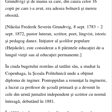
Grundtvig) și de mama sa care, din cauza celor 16
copii pe care i-a avut, era adesea bolnavă și mereu
obosită.
[Nikolai Frederik Severin Grundtvig, 8 sept. 1783 – 2
sept. 1872, pastor luteran, scriitor, poet, lingvist, istoric
și pedagog danez. Inițiator al școlilor populare
(Højskole), este considerat a fi părintele educației de-a
lungul vieții sau al educației permanente.]
În ciuda bugetului restrâns al tatălui său, a studiat la
Copenhaga, la Școala Politehnică unde a obținut
diploma de inginer. Pontoppidan a renunțat la inginerie,
a lucrat ca profesor de școală primară și a devenit în
cele din urmă jurnalist independent și scriitor cu normă
întreagă, debutând în 1881.