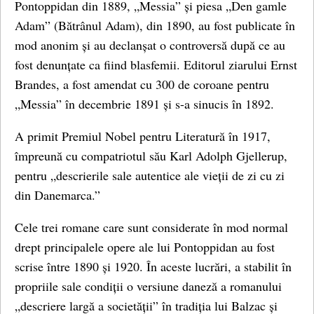
Pontoppidan din 1889, „Messia” și piesa „Den gamle
Adam” (Bătrânul Adam), din 1890, au fost publicate în
mod anonim și au declanșat o controversă după ce au
fost denunțate ca fiind blasfemii. Editorul ziarului Ernst
Brandes, a fost amendat cu 300 de coroane pentru
„Messia” în decembrie 1891 și s-a sinucis în 1892.
A primit Premiul Nobel pentru Literatură în 1917,
împreună cu compatriotul său Karl Adolph Gjellerup,
pentru „descrierile sale autentice ale vieții de zi cu zi
din Danemarca.”
Cele trei romane care sunt considerate în mod normal
drept principalele opere ale lui Pontoppidan au fost
scrise între 1890 și 1920. În aceste lucrări, a stabilit în
propriile sale condiții o versiune daneză a romanului
„descriere largă a societății” în tradiția lui Balzac și