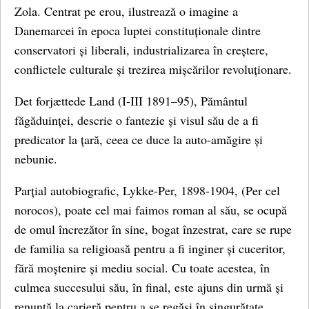
Zola. Centrat pe erou, ilustrează o imagine a
Danemarcei în epoca luptei constituționale dintre
conservatori și liberali, industrializarea în creștere,
conflictele culturale și trezirea mișcărilor revoluționare.
Det forjættede Land (I-III 1891–95), Pământul
făgăduinței, descrie o fantezie și visul său de a fi
predicator la țară, ceea ce duce la auto-amăgire și
nebunie.
Parțial autobiografic, Lykke-Per, 1898-1904, (Per cel
norocos), poate cel mai faimos roman al său, se ocupă
de omul încrezător în sine, bogat înzestrat, care se rupe
de familia sa religioasă pentru a fi inginer și cuceritor,
fără moștenire și mediu social. Cu toate acestea, în
culmea succesului său, în final, este ajuns din urmă și
renunță la carieră pentru a se regăsi în singurătate.