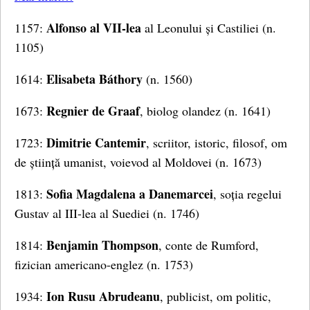
Alfonso al VII-lea
1157:
al Leonului și Castiliei (n.
1105)
Elisabeta Báthory
1614:
(n. 1560)
Regnier de Graaf
1673:
, biolog olandez (n. 1641)
Dimitrie Cantemir
1723:
, scriitor, istoric, filosof, om
de știință umanist, voievod al Moldovei (n. 1673)
Sofia Magdalena a Danemarcei
1813:
, soția regelui
Gustav al III-lea al Suediei (n. 1746)
Benjamin Thompson
1814:
, conte de Rumford,
fizician americano-englez (n. 1753)
Ion Rusu Abrudeanu
1934:
, publicist, om politic,