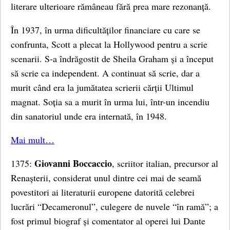
literare ulterioare rămâneau fără prea mare rezonanță.
În 1937, în urma dificultăților financiare cu care se
confrunta, Scott a plecat la Hollywood pentru a scrie
scenarii. S-a îndrăgostit de Sheila Graham și a început
să scrie ca independent. A continuat să scrie, dar a
murit când era la jumătatea scrierii cărții Ultimul
magnat. Soția sa a murit în urma lui, într-un incendiu
din sanatoriul unde era internată, în 1948.
Mai mult…
Giovanni Boccaccio
1375:
, scriitor italian, precursor al
Renașterii, considerat unul dintre cei mai de seamă
povestitori ai literaturii europene datorită celebrei
lucrări “Decameronul”, culegere de nuvele “în ramă”; a
fost primul biograf și comentator al operei lui Dante