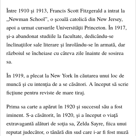
Între 1910 și 1913, Francis Scott Fitzgerald a intrat la
„Newman School”, o școală catolică din New Jersey,
apoi a urmat cursurile Universității Princeton. În 1917,
și-a abandonat studiile la facultate, dedicându-se
înclinațiilor sale literare și înrolându-se în armată, dar
războiul se încheiase cu câteva zile înainte de sosirea
sa.
În 1919, a plecat la New York în căutarea unui loc de
muncă și cu intenția de a se căsători. A început să scrie
ficțiune pentru reviste de mare tiraj.
Prima sa carte a apărut în 1920 și succesul său a fost
iminent. S-a căsătorit, în 1920, și a început o viață
extravagantă alături de soția sa, Zelda Sayre, fiica unui
reputat judecător, o tânără din sud care i-ar fi fost muză