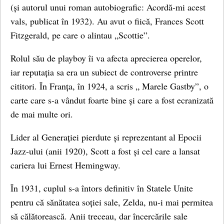
(și autorul unui roman autobiografic: Acordă-mi acest
vals, publicat în 1932). Au avut o fiică, Frances Scott
Fitzgerald, pe care o alintau „Scottie”.
Rolul său de playboy îi va afecta aprecierea operelor,
iar reputația sa era un subiect de controverse printre
cititori. În Franța, în 1924, a scris „ Marele Gastby”, o
carte care s-a vândut foarte bine și care a fost ecranizată
de mai multe ori.
Lider al Generației pierdute și reprezentant al Epocii
Jazz-ului (anii 1920), Scott a fost și cel care a lansat
cariera lui Ernest Hemingway.
În 1931, cuplul s-a întors definitiv în Statele Unite
pentru că sănătatea soției sale, Zelda, nu-i mai permitea
să călătorească. Anii treceau, dar încercările sale