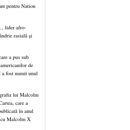
ânt pentru Nation
 lider afro-
ndrie rasială și
care a pus sub
 americanilor de
l a fost numit unul
ografia lui Malcolm
Cartea, care a
publicată în anul
io cu Malcolm X