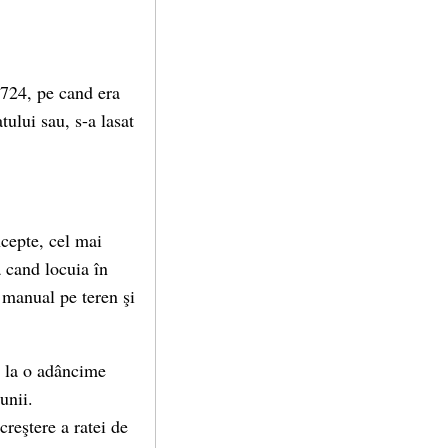
1724, pe cand era
ului sau, s-a lasat
ncepte, cel mai
 cand locuia în
 manual pe teren şi
i la o adâncime
unii.
creştere a ratei de