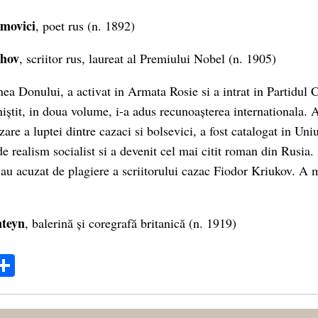
movici
, poet rus (n. 1892)
ohov
, scriitor rus, laureat al Premiului Nobel (n. 1905)
nea Donului, a activat in Armata Rosie si a intrat in Partidul
știt, in doua volume, i-a adus recunoașterea internationala. 
zare a luptei dintre cazaci si bolsevici, a fost catalogat in Un
e realism socialist si a devenit cel mai citit roman din Rusia
 l-au acuzat de plagiere a scriitorului cazac Fiodor Kriukov. A 
teyn
, balerină și coregrafă britanică (n. 1919)
ok
ter
mail
Share