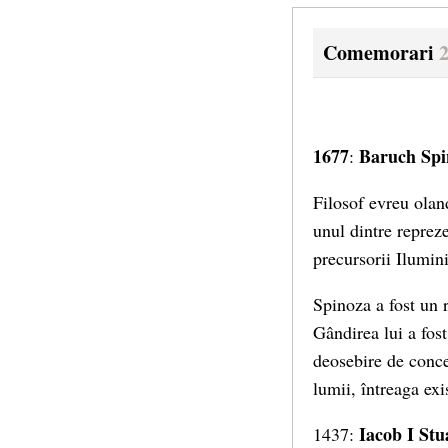
Comemorari
2
1677
Baruch Spi
:
Filosof evreu olan
unul dintre repreze
precursorii Ilumin
Spinoza a fost un 
Gândirea lui a fos
deosebire de conce
lumii, întreaga ex
Iacob I St
1437: