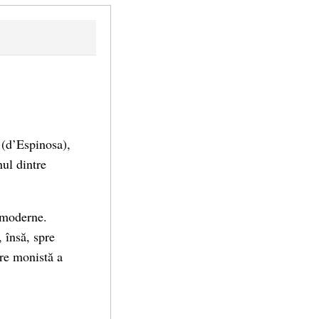
 (d’Espinosa),
nul dintre
e moderne.
 însă, spre
are monistă a