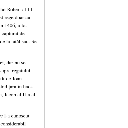
lui Robert al III-
ost rege doar cu
n 1406, a fost
t capturat de
de la tatăl sau. Se
ei, dar nu se
supra regatului.
tit de Joan
ind ţara în haos.
, Iacob al II-a al
re l-a cunoscut
 considerabil