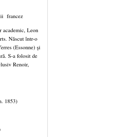
tii francez
tor academic, Leon
ts. Născut într-o
Yerres (Essonne) şi
ră. S-a folosit de
clusiv Renoir,
(n. 1853)
)