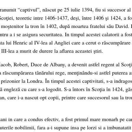
ranumit “captivul”, născut pe 25 iulie 1394, fiu si succesor al 
 Scoţiei, teoretic intre 1406-1437, deşi, între 1406 şi 1424, a f
moştenitor la tron în 1402, după moartea fratelui său David. I
ntru a i se asigura securitatea. In timpul acestei calatorii a fos
ata lui Henric al IV-lea al Angliei care a cerut o răscumpărare 
III-lea a murit de durere la aflarea aceastei ştiri.
Iacob, Robert, Duce de Albany, a devenit astfel regent al Scoţi
a răscumpărarea tânărului rege, menţinându-si astfel puterea a
 prizonier la Londra. În timpul acestei captivitati, s-a indragos
ă engleză cu care s-a logodit. S-a întors în Scoţia în 1424, găs
an, care i-a nascut opt copii, printre care succesorul sau la tron
 ani in care a condus efectiv, a fost primul mare monarh pe ca
uterile nobilimii, fara a-i supune insa pe lorzi si a imbunatatit