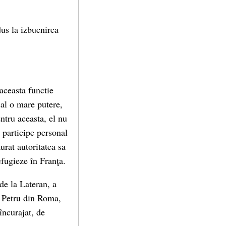
dus la izbucnirea
aceasta functie
cal o mare putere,
ntru aceasta, el nu
 participe personal
urat autoritatea sa
efugieze în Franţa.
 de la Lateran, a
l Petru din Roma,
încurajat, de