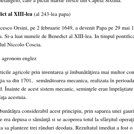
langelo, care a pictat marile fresce din Capela Sixtină.
ct al XIII-lea
(al 243-lea papa)
cesco Orsini, pe 2 februarie 1649, a devenit Papa pe 29 mai 
 Si-a luat numele de Benedict al XIII-lea. In timpul pontificat
lul Niccolo Coscia.
,
agronom englez
ticile agricole prin inventarea şi îmbunătăţirea mai multor co
nţia sa din 1701, semănătoarea mecanica, realizata în perioada
 Înainte de acest sistem mecanic, seminţele erau împrăştiate
aţa acestuia.
bunătăţea considerabil acest principiu, prin saparea unei gaur
e era depusa o sămânţă si se acoperea totul la sfârşitul operaţi
 sa planteze trei rânduri deodata. Rezultatul imediat a fost o 