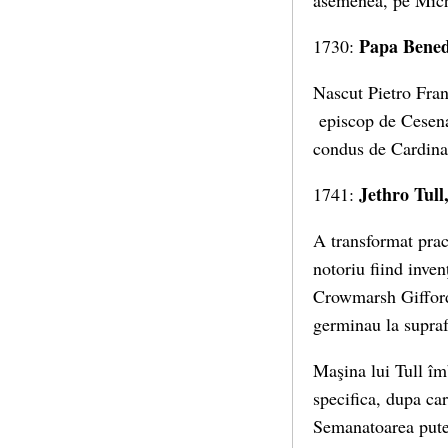
asemenea, pe Miche
Papa Benedi
1730:
Nascut Pietro Fran
episcop de Cesena.
condus de Cardina
Jethro Tull
1741:
A transformat prac
notoriu fiind inve
Crowmarsh Gifford.
germinau la supraf
Maşina lui Tull îm
specifica, dupa car
Semanatoarea putea