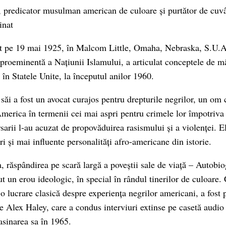
, predicator musulman american de culoare și purtător de cuv
inat
 pe 19 mai 1925, în Malcom Little, Omaha, Nebraska, S.U.A.,
 proeminentă a Națiunii Islamului, a articulat conceptele de mâ
în Statele Unite, la începutul anilor 1960.
săi a fost un avocat curajos pentru drepturile negrilor, un om 
America în termenii cei mai aspri pentru crimele lor împotriva
sarii l-au acuzat de propovăduirea rasismului și a violenței. E
i și mai influente personalități afro-americane din istorie.
, răspândirea pe scară largă a poveștii sale de viață – Autobi
t un erou ideologic, în special în rândul tinerilor de culoare. 
o lucrare clasică despre experiența negrilor americani, a fost 
de Alex Haley, care a condus interviuri extinse pe casetă aud
asinarea sa în 1965.