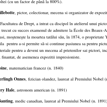
oltei (cu un factor de până la 800%).
llebotte
, pictor, colectionar, mecena si organizator de expozi
Facultatea de Drept, a intrat ca discipol în atelierul unui pic
 trecut cu succes examenul de admitere la École des Beaux-Ar
asi, moşteneşte la moartea tatălui său, în 1874, o proprietate 
ila pentru a-si permite să-si continue pasiunea sa pentru pictu
eriale pentru a deveni un mecena al prietenilor sai pictori, in
finantat, de asemenea expozitii impresioniste.
oine
, matematician francez (n. 1840)
erlingh Onnes
, fizician olandez, laureat al Premiului Nobel 
ery Hale
, astronom american (n. 1891)
Banting
, medic canadian, laureat al Premiului Nobel (n. 1891