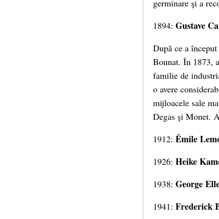
germinare şi a rec
Gustave Cai
1894:
După ce a început 
Bonnat. În 1873, a
familie de industri
o avere considerab
mijloacele sale mat
Degas şi Monet. A 
Émile Lem
1912:
Heike Kam
1926:
George Ell
1938:
Frederick 
1941: