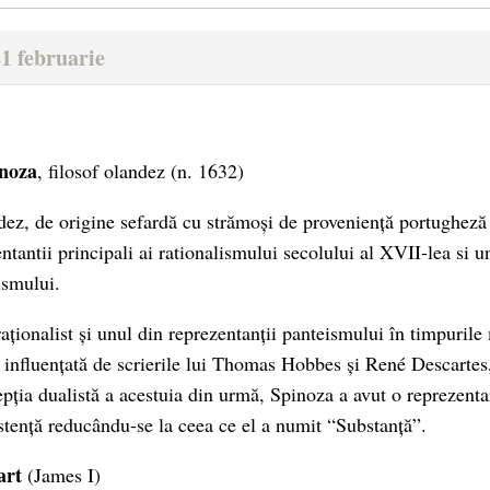
1 februarie
noza
, filosof olandez
(n. 1632)
dez, de origine sefardă cu strămoși de proveniență portugheză
ntantii principali ai rationalismului secolului al XVII-lea si u
ismului.
raționalist și unul din reprezentanții panteismului în timpuril
t influențată de scrierile lui Thomas Hobbes și René Descartes,
pția dualistă a acestuia din urmă, Spinoza a avut o reprezent
istență reducându-se la ceea ce el a numit “Substanță”.
uart
(James I)