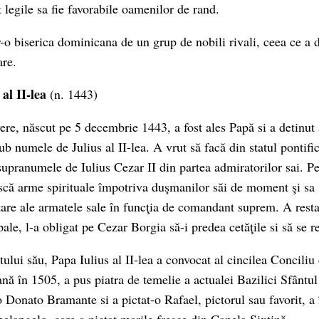
at legile sa fie favorabile oamenilor de rand.
r-o biserica dominicana de un grup de nobili rivali, ceea ce a 
are.
al II-lea
(n. 1443)
ere, născut pe 5 decembrie 1443, a fost ales Papă si a detinut 
b numele de Julius al II-lea. A vrut să facă din statul pontifi
supranumele de Iulius Cezar II din partea admiratorilor sai. Pe
ască arme spirituale împotriva duşmanilor săi de moment şi sa
tare ale armatele sale în funcţia de comandant suprem. A resta
ale, l-a obligat pe Cezar Borgia să-i predea cetăţile si să se r
tului său, Papa Iulius al II-lea a convocat al cincilea Conciliu
ană în 1505, a pus piatra de temelie a actualei Bazilici Sfântu
 Donato Bramante si a pictat-o Rafael, pictorul sau favorit, a 