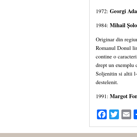
Georgi Ada
1972:
Mihail Șol
1984:
Originar din regiu
Romanul Donul lini
contine o caracteri
drept un exemplu d
Soljenitin si altii
destelenit.
Margot Fon
1991:
Facebo
Twit
E