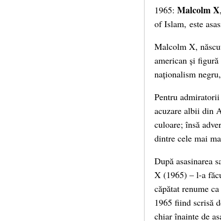
Malcolm X
1965:
of Islam, este asas
Malcolm X, născut
american și figură
naționalism negru, 
Pentru admiratorii 
acuzare albii din 
culoare; însă adver
dintre cele mai mar
După asasinarea sa
X (1965) – l-a făcu
căpătat renume ca 
1965 fiind scrisă 
chiar înainte de as