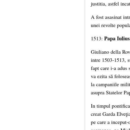
justitia, astfel inc
A fost asasinat int
unei revolte popul
Papa Iulius 
1513:
Giuliano della Rov
intre 1503-1513, su
fapt care i-a adus 
va ezita să folose
la campaniile mili
asupra Statelor Pap
In timpul pontifica
creat Garda Elveţi
pe care a inceput-o