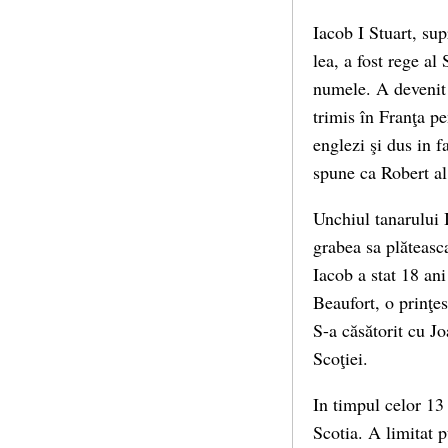
Iacob I Stuart, sup
lea, a fost rege al
numele. A devenit 
trimis în Franţa pe
englezi şi dus in f
spune ca Robert al 
Unchiul tanarului 
grabea sa plăteasc
Iacob a stat 18 ani
Beaufort, o prinţes
S-a căsătorit cu Jo
Scoţiei.
In timpul celor 13
Scotia. A limitat p