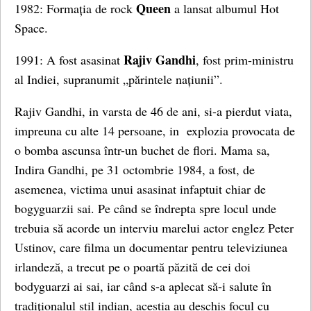
Queen
1982: Formația de rock
a lansat albumul Hot
Space.
Rajiv Gandhi
1991: A fost asasinat
, fost prim-ministru
al Indiei, supranumit „părintele națiunii”.
Rajiv Gandhi, in varsta de 46 de ani, si-a pierdut viata,
impreuna cu alte 14 persoane, in explozia provocata de
o bomba ascunsa într-un buchet de flori. Mama sa,
Indira Gandhi, pe 31 octombrie 1984, a fost, de
asemenea, victima unui asasinat infaptuit chiar de
bogyguarzii sai. Pe când se îndrepta spre locul unde
trebuia să acorde un interviu marelui actor englez Peter
Ustinov, care filma un documentar pentru televiziunea
irlandeză, a trecut pe o poartă păzită de cei doi
bodyguarzi ai sai, iar când s-a aplecat să-i salute în
tradiționalul stil indian, acestia au deschis focul cu