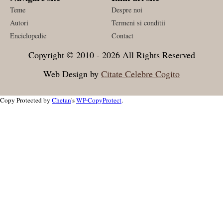
Teme
Despre noi
Autori
Termeni si conditii
Enciclopedie
Contact
Copyright © 2010 - 2026 All Rights Reserved
Web Design by
Citate Celebre Cogito
Copy Protected by
Chetan
's
WP-CopyProtect
.