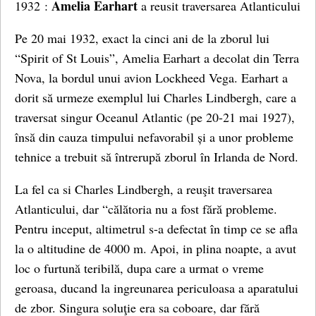
Amelia Earhart
1932 :
a reusit traversarea Atlanticului
Pe 20 mai 1932, exact la cinci ani de la zborul lui
“Spirit of St Louis”, Amelia Earhart a decolat din Terra
Nova, la bordul unui avion Lockheed Vega. Earhart a
dorit să urmeze exemplul lui Charles Lindbergh, care a
traversat singur Oceanul Atlantic (pe 20-21 mai 1927),
însă din cauza timpului nefavorabil și a unor probleme
tehnice a trebuit să întrerupă zborul în Irlanda de Nord.
La fel ca si Charles Lindbergh, a reuşit traversarea
Atlanticului, dar “călătoria nu a fost fără probleme.
Pentru inceput, altimetrul s-a defectat în timp ce se afla
la o altitudine de 4000 m. Apoi, in plina noapte, a avut
loc o furtună teribilă, dupa care a urmat o vreme
geroasa, ducand la ingreunarea periculoasa a aparatului
de zbor. Singura soluţie era sa coboare, dar fără