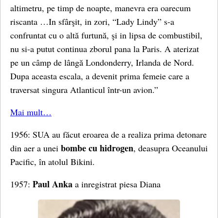
altimetru, pe timp de noapte, manevra era oarecum
riscanta …In sfârşit, in zori, “Lady Lindy” s-a
confruntat cu o altă furtună, şi in lipsa de combustibil,
nu si-a putut continua zborul pana la Paris. A aterizat
pe un câmp de lângă Londonderry, Irlanda de Nord.
Dupa aceasta escala, a devenit prima femeie care a
traversat singura Atlanticul într-un avion.”
Mai mult…
1956: SUA au făcut eroarea de a realiza prima detonare
bombe cu hidrogen
din aer a unei
, deasupra Oceanului
Pacific, în atolul Bikini.
Paul Anka
1957:
a inregistrat piesa Diana