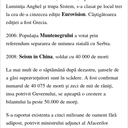
Luminița Anghel și trupa Sistem, s-a clasat pe locul trei
Eurovision
la cea de-a cinzecea ediție
. Câștigătoarea
ediției a fost Grecia.
Muntenegrului
2006: Populația
a votat prin
referendum separarea de uniunea statală cu Serbia.
Seism in China
2008:
, soldat cu 40 000 de morti
La mai mult de o săptămână după dezastru, şansele de
a găsi supravieţuitori sunt în scădere. A fost confirmat
numarul de 40 075 de morti şi zeci de mii de răniţi,
insa potrivit Guvernului, se aşteaptă o crestere a
bilantului la peste 50.000 de morţi.
S-a raportat existenta a cinci milioane de oameni fără
adăpost, potrivit ministrului adjunct al Afacerilor