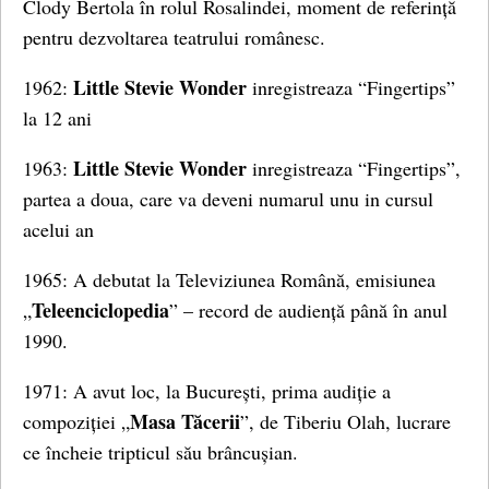
Clody Bertola în rolul Rosalindei, moment de referință
pentru dezvoltarea teatrului românesc.
Little Stevie Wonder
1962:
inregistreaza “Fingertips”
la 12 ani
Little Stevie Wonder
1963:
inregistreaza “Fingertips”,
partea a doua, care va deveni numarul unu in cursul
acelui an
1965: A debutat la Televiziunea Română, emisiunea
Teleenciclopedia
„
” – record de audiență până în anul
1990.
1971: A avut loc, la București, prima audiție a
Masa Tăcerii
compoziției „
”, de Tiberiu Olah, lucrare
ce încheie tripticul său brâncușian.