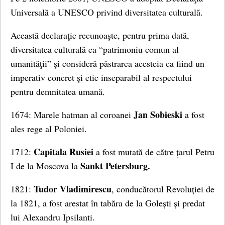
Universală a UNESCO privind diversitatea culturală.
Această declaraţie recunoaşte, pentru prima dată,
diversitatea culturală ca “patrimoniu comun al
umanităţii” şi consideră păstrarea acesteia ca fiind un
imperativ concret şi etic inseparabil al respectului
pentru demnitatea umană.
Jan Sobieski
1674: Marele hatman al coroanei
a fost
ales rege al Poloniei.
Capitala Rusiei
1712:
a fost mutată de către țarul Petru
Sankt Petersburg.
I de la Moscova la
Tudor Vladimirescu
1821:
, conducătorul Revoluției de
la 1821, a fost arestat în tabăra de la Golești și predat
lui Alexandru Ipsilanti.