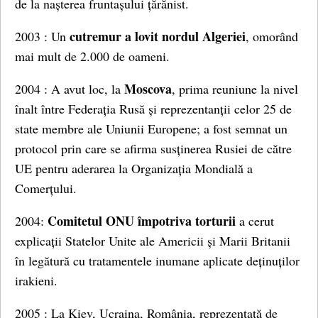
de la nașterea fruntașului țărănist.
cutremur a lovit nordul Algeriei
2003 : Un
, omorând
mai mult de 2.000 de oameni.
Moscova
2004 : A avut loc, la
, prima reuniune la nivel
înalt între Federația Rusă și reprezentanții celor 25 de
state membre ale Uniunii Europene; a fost semnat un
protocol prin care se afirma susținerea Rusiei de către
UE pentru aderarea la Organizația Mondială a
Comerțului.
Comitetul ONU împotriva torturii
2004:
a cerut
explicații Statelor Unite ale Americii și Marii Britanii
în legătură cu tratamentele inumane aplicate deținuților
irakieni.
2005 : La Kiev, Ucraina, România, reprezentată de