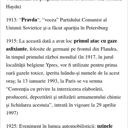
Haydn)
Pravda
1913: “
“, “vocea” Partidului Comunist al
Uniunii Sovietice și-a făcut apariția în Petersburg
primul atac cu gaze
1915: La această dată a avut loc
asfixiante
, folosite de germani pe frontul din Flandra,
în timpul primului război mondial (în 1917, în jurul
localității belgiene Ypres, vor fi utilizate pentru prima
oară gazele toxice, iperita luându-și numele de la acest
oraș; la 13 ianuarie 1993, la Paris se va semna
“Convenția cu privire la interzicerea elaborării,
producerii, depozitării și utilizării armamentului chimic
și lichidarea acestuia”, intrată în vigoare la 29 aprilie
1997)
uzinele
1925: Eveniment în lumea automobilisticii: