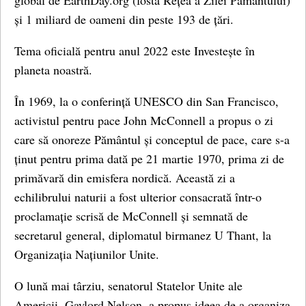
global de EarthDay.org (fostă Rețea a Zilei Pământului)
și 1 miliard de oameni din peste 193 de țări.
Tema oficială pentru anul 2022 este Investește în
planeta noastră.
În 1969, la o conferință UNESCO din San Francisco,
activistul pentru pace John McConnell a propus o zi
care să onoreze Pământul și conceptul de pace, care s-a
ținut pentru prima dată pe 21 martie 1970, prima zi de
primăvară din emisfera nordică. Această zi a
echilibrului naturii a fost ulterior consacrată într-o
proclamație scrisă de McConnell și semnată de
secretarul general, diplomatul birmanez U Thant, la
Organizația Națiunilor Unite.
O lună mai târziu, senatorul Statelor Unite ale
Americii, Gaylord Nelson, a propus ideea de a organiza