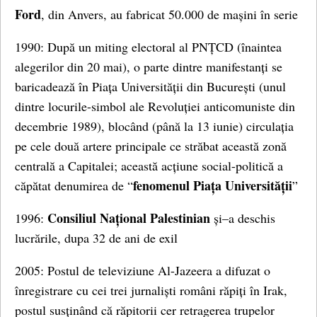
Ford
, din Anvers, au fabricat 50.000 de mașini în serie
1990: După un miting electoral al PNȚCD (înaintea
alegerilor din 20 mai), o parte dintre manifestanți se
baricadează în Piața Universității din București (unul
dintre locurile-simbol ale Revoluției anticomuniste din
decembrie 1989), blocând (până la 13 iunie) circulația
pe cele două artere principale ce străbat această zonă
centrală a Capitalei; această acțiune social-politică a
fenomenul Piața Universității
căpătat denumirea de “
”
Consiliul Național Palestinian
1996:
și–a deschis
lucrările, dupa 32 de ani de exil
2005: Postul de televiziune Al-Jazeera a difuzat o
înregistrare cu cei trei jurnaliști români răpiți în Irak,
postul susținând că răpitorii cer retragerea trupelor