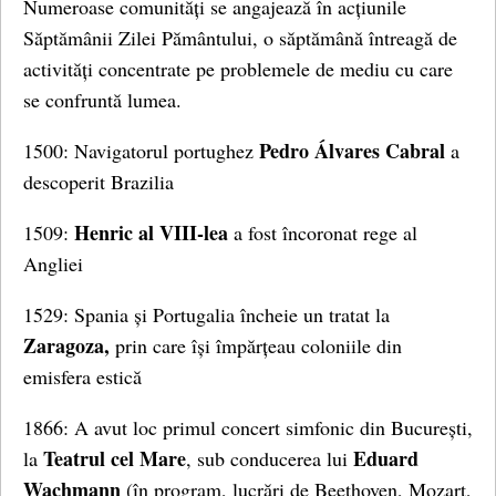
Numeroase comunități se angajează în acțiunile
Săptămânii Zilei Pământului, o săptămână întreagă de
activități concentrate pe problemele de mediu cu care
se confruntă lumea.
Pedro Álvares Cabral
1500: Navigatorul portughez
a
descoperit Brazilia
Henric al VIII-lea
1509:
a fost încoronat rege al
Angliei
1529: Spania și Portugalia încheie un tratat la
Zaragoza
,
prin care își împărțeau coloniile din
emisfera estică
1866: A avut loc primul concert simfonic din București,
Teatrul cel Mare
Eduard
la
, sub conducerea lui
Wachmann
(în program, lucrări de Beethoven, Mozart,