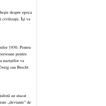
rbește despre epoca
civilizații. Își va
anilor 1930. Pentru
 persoane pentru
a naziștilor va
, Zweig sau Brecht
alistă au atacat
derate „deviante” de