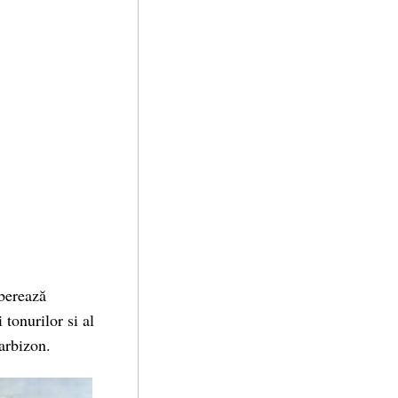
iberează
 tonurilor si al
Barbizon.