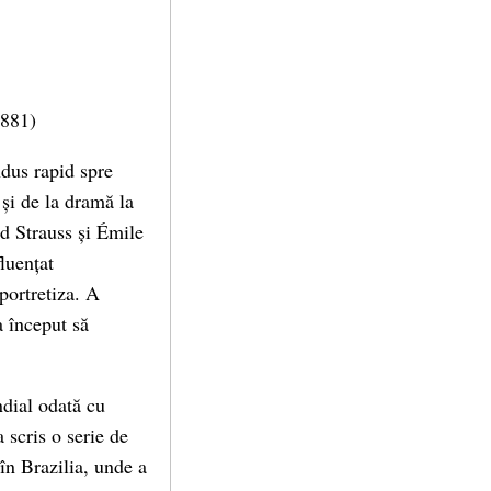
1881)
ndus rapid spre
 și de la dramă la
d Strauss și Émile
luențat
portretiza. A
 început să
dial odată cu
 scris o serie de
în Brazilia, unde a