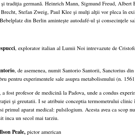
ă și tradiția germană. Heinrich Mann, Sigmund Freud, Albert 
 Brecht, Stefan Zweig, Paul Klee și mulți alții vor pleca în 
 Bebelplatz din Berlin amintește autodafé-ul și consecințele sa
spucci
, explorator italian al Lumii Noi intrevazute de Cristo
ntorio
, de asemenea, numit Santorio Santorii, Sanctorius din
ebru pentru experimentele sale asupra metabolismului (n. 1561
, a fost profesor de medicină la Padova, unde a condus exper
raţiei şi greutatii. I se atribuie conceptia termometrului clini
si primul aparat medical: pulsilogium. Acesta avea ca scop nu
sit inca un secol mai tarziu.
llson Peale,
pictor american