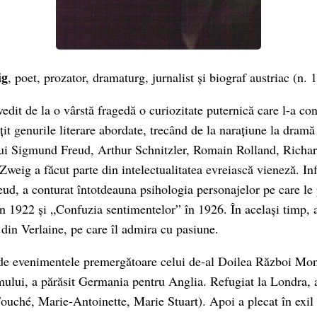
ig
, poet, prozator, dramaturg, jurnalist și biograf austriac (n. 
edit de la o vârstă fragedă o curiozitate puternică care l-a co
țit genurile literare abordate, trecând de la narațiune la dramă
 lui Sigmund Freud, Arthur Schnitzler, Romain Rolland, Richar
weig a făcut parte din intelectualitatea evreiască vieneză. Inf
eud, a conturat întotdeauna psihologia personajelor pe care le 
 1922 și „Confuzia sentimentelor” în 1926. În același timp, a
 din Verlaine, pe care îl admira cu pasiune.
 de evenimentele premergătoare celui de-al Doilea Război Mon
ului, a părăsit Germania pentru Anglia. Refugiat la Londra, a
Fouché, Marie-Antoinette, Marie Stuart). Apoi a plecat în exil 