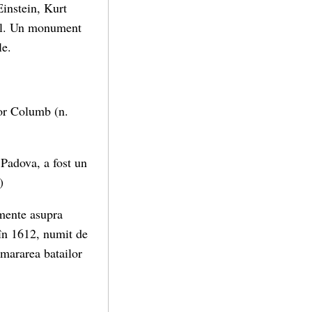
Einstein, Kurt
exil. Un monument
le.
for Columb (n.
 Padova, a fost un
)
imente asupra
c în 1612, numit de
mararea batailor