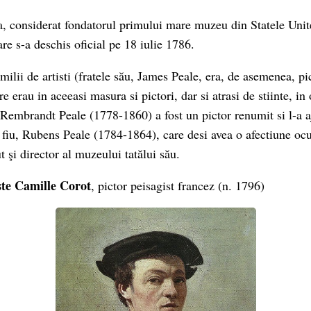
a, considerat fondatorul primului mare muzeu din Statele Uni
re s-a deschis oficial pe 18 iulie 1786.
lii de artisti (fratele său, James Peale, era, de asemenea, pic
are erau in aceeasi masura si pictori, dar si atrasi de stiinte, in
 Rembrandt Peale (1778-1860) a fost un pictor renumit si l-a aj
 fiu, Rubens Peale (1784-1864), care desi avea o afectiune ocul
t şi director al muzeului tatălui său.
ste Camille Corot
, pictor peisagist francez (n. 1796)