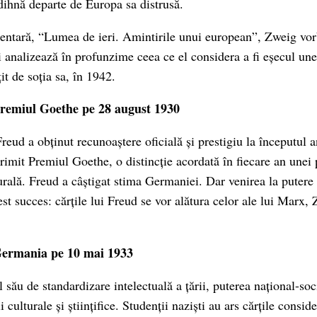
odihnă departe de Europa sa distrusă.
mentară, “Lumea de ieri. Amintirile unui european”, Zweig vo
 analizează în profunzime ceea ce el considera a fi eșecul unei 
țit de soția sa, în 1942.
remiul Goethe pe 28 august 1930
reud a obținut recunoaștere oficială și prestigiu la începutul 
primit Premiul Goethe, o distincție acordată în fiecare an unei
urală. Freud a câștigat stima Germaniei. Dar venirea la putere 
est succes: cărțile lui Freud se vor alătura celor ale lui Marx
Germania pe 10 mai 1933
ău de standardizare intelectuală a țării, puterea național-soci
i culturale și științifice. Studenții naziști au ars cărțile consi