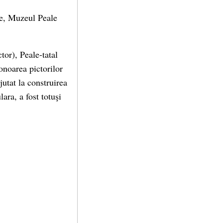
te, Muzeul Peale
tor), Peale-tatal
 onoarea pictorilor
utat la construirea
ara, a fost totuşi