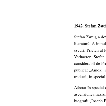
1942
Stefan Zwe
:
Stefan Zweig a dov
literatură. A înmul
eseuri. Prieten al
Verhaeren, Stefan Z
considerabil de Fr
publicat „Amok” în
traducă, în special
Afectat în special
ascensiunea nazism
biografii (Joseph 