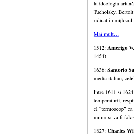
la ideologia arian
Tucholsky, Bertolt
ridicat în mijlocul
Mai mult…
Amerigo Ve
1512:
1454)
Santorio Sa
1636:
medic italian, cel
Intre 1611 si 1624
temperaturii, respi
el “termoscop” ca 
inimii si va fi folo
Charles Wi
1827: