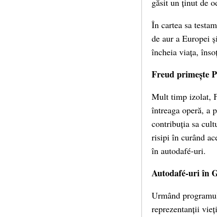
găsit un ținut de 
În cartea sa testa
de aur a Europei și
încheia viața, înso
Freud primește P
Mult timp izolat, F
întreaga operă, a 
contribuția sa cult
risipi în curând ac
în autodafé-uri.
Autodafé-uri în 
Urmând programul s
reprezentanții vieți