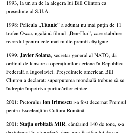
1993, la un an de la alegera lui Bill Clinton ca
presedinte al S.U.A.
Titanic
1998: Pelicula „
” a adunat nu mai puțin de 11
trofee Oscar, egalând filmul „Ben-Hur”, care stabilise
recordul pentru cele mai multe premii câștigate
Javier Solana
1999:
, secretar general al NATO, dă
ordinul de lansare a operațiunilor aeriene în Republica
Federală a Iugoslaviei. Președintele american Bill
Clinton a declarat: superputerea mondială trebuie să se
îndrepte împotriva purificărilor etnice
Ion Irimescu
2001: Pictorului
i-a fost decernat Premiul
pentru Excelență în Cultura Română
Stația orbitală MIR
2001:
, cântărind 140 de tone, s-a
dezintegrat în atmosferă, deasupra Pacificului de sud,