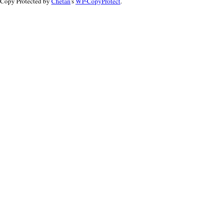
Copy Protected by
Chetan
's
WP-CopyProtect
.