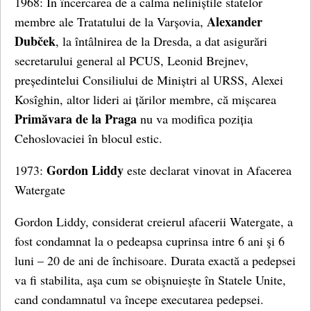
1968: În încercarea de a calma neliniștile statelor
Alexander
membre ale Tratatului de la Varșovia,
Dubček
, la întâlnirea de la Dresda, a dat asigurări
secretarului general al PCUS, Leonid Brejnev,
președintelui Consiliului de Miniștri al URSS, Alexei
Kosîghin, altor lideri ai țărilor membre, că mișcarea
Primăvara de la Praga
nu va modifica poziția
Cehoslovaciei în blocul estic.
Gordon Liddy
1973:
este declarat vinovat in Afacerea
Watergate
Gordon Liddy, considerat creierul afacerii Watergate, a
fost condamnat la o pedeapsa cuprinsa intre 6 ani şi 6
luni – 20 de ani de închisoare. Durata exactă a pedepsei
va fi stabilita, aşa cum se obişnuieşte în Statele Unite,
cand condamnatul va începe executarea pedepsei.