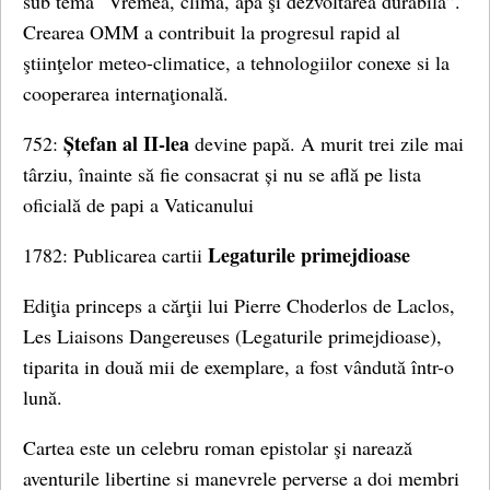
sub tema “Vremea, clima, apa şi dezvoltarea durabilă”.
Crearea OMM a contribuit la progresul rapid al
ştiinţelor meteo-climatice, a tehnologiilor conexe si la
cooperarea internaţională.
Ștefan al II-lea
752:
devine papă. A murit trei zile mai
târziu, înainte să fie consacrat și nu se află pe lista
oficială de papi a Vaticanului
Legaturile primejdioase
1782: Publicarea cartii
Ediţia princeps a cărţii lui Pierre Choderlos de Laclos,
Les Liaisons Dangereuses (Legaturile primejdioase),
tiparita in două mii de exemplare, a fost vândută într-o
lună.
Cartea este un celebru roman epistolar şi narează
aventurile libertine si manevrele perverse a doi membri