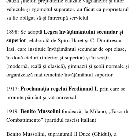
cauza şinelor, prejudiciile cauzate vagoanelor şi altor
vehicule şi zgomotul suparator, au făcut ca proprietarul
sa fie obligat să-şi întrerupă serviciul.
Legea învățământului secundar și
1898: Se adoptă
superior
, elaborată de Spiru Haret și C. Dimitrescu-
Iași, care instituie învățământul secundar de opt clase,
în două cicluri (inferior și superior) și în secții
(modernă, reală și clasică), gimnazii și școli normale și
organizează mai temeinic învățământul superior
Proclamația regelui Ferdinand I
1917:
, prin care se
promite pământ și vot universal
Benito Mussolini
1919:
fondează, la Milano, „Fasci di
Combattimento” (partidul fascist italian)
Benito Mussolini, supranumil Il Duce (Ghidul), a