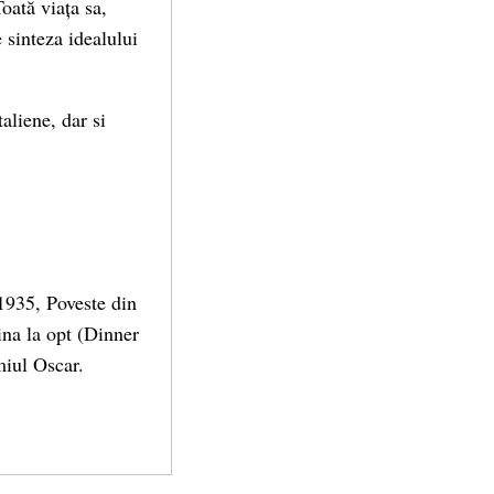
oată viața sa,
 sinteza idealului
aliene, dar si
1935, Poveste din
ina la opt (Dinner
miul Oscar.