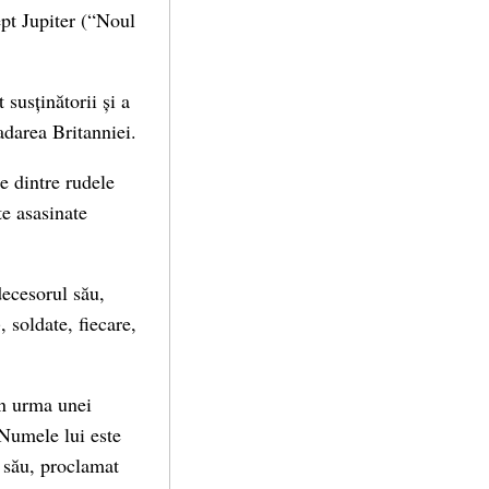
pt Jupiter (“Noul
 susținătorii și a
vadarea Britanniei.
te dintre rudele
te asasinate
decesorul său,
 soldate, fiecare,
în urma unei
 Numele lui este
l său, proclamat