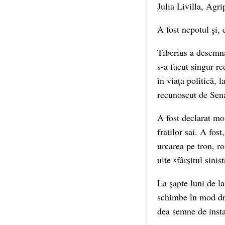
Julia Livilla, Agr
A fost nepotul şi,
Tiberius a desemna
s-a facut singur re
în viața politică,
recunoscut de Sena
A fost declarat mos
fratilor sai. A fos
urcarea pe tron, ro
uite sfârşitul sinis
La șapte luni de la
schimbe în mod dra
dea semne de insta