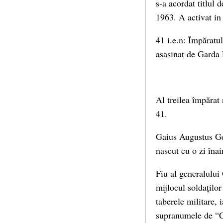
s-a acordat titlul 
1963. A activat in
41 i.e.n: Împărat
asasinat de Garda 
Al treilea împărat
41.
Gaius Augustus Ger
nascut cu o zi înai
Fiu al generalului 
mijlocul soldaților
taberele militare, 
supranumele de “Cal