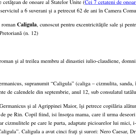
de cetăţean de onoare al Statelor Unite (
Cei 7 cetateni de onoa
 serviciul a 6 suverani şi a petrecut 62 de ani în Camera Com
Caligula
ul roman
, cunoscut pentru excentricitățile sale și pent
Pretoriană (n. 12)
 roman și al treilea membru al dinastiei iulio-claudiene, domn
manicus, supranumit “Caligula” (caliga – cizmulita, sanda, în
nte de calendele din septembrie, anul 12, sub consulatul tatălu
Germanicus și al Agrippinei Maior, își petrece copilăria alături
 de pe Rin. Copil fiind, isi însoţea mama, care il urma deseori 
iar cizmulitele pe care le purta, adaptate picioarelor lui mici, 
igula”. Caligula a avut cinci fraţi şi surori: Nero Caesar, Dru