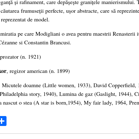
eganță și rafinament, care depășește granițele manierismului. T
căutarea frumuseții perfecte, ușor abstracte, care să reprezinte
, reprezentat de model.
dmiratia pe care Modigliani o avea pentru maestrii Renasterii it
 Cézanne si Constantin Brancusi.
 prozator (n. 1921)
kor
, regizor american (n. 1899)
a: Micutele doamne (Little women, 1933), David Copperfield, 
Philadelphia story, 1940), Lumina de gaz (Gaslight, 1944), C
-a nascut o stea (A star is born,1954), My fair lady, 1964, Pre
ok
ter
mail
Share