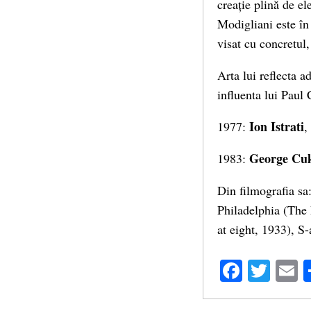
creație plină de el
Modigliani este în 
visat cu concretul
Arta lui reflecta a
influenta lui Paul
Ion Istrati
1977:
,
George Cu
1983:
Din filmografia s
Philadelphia (The 
at eight, 1933), S
Facebo
Twit
E