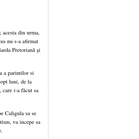
a; acesta din urma,
ius nu s-a afirmat
Garda Pretoriană și
 a parintilor si
opt luni, de la
 care i-a făcut sa
pe Caligula sa se
tism, va incepe sa
e.