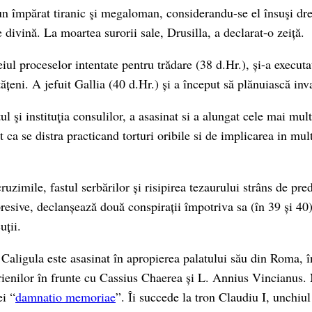
n împărat tiranic şi megaloman, considerandu-se el însuşi dre
 divină. La moartea surorii sale, Drusilla, a declarat-o zeiță.
ul proceselor intentate pentru trădare (38 d.Hr.), și-a executat
tățeni. A jefuit Gallia (40 d.Hr.) și a început să plănuiască in
ul şi instituţia consulilor, a asasinat si a alungat cele mai mul
at ca se distra practicand torturi oribile si de implicarea in mul
ruzimile, fastul serbărilor și risipirea tezaurului strâns de pre
resive, declanșează două conspirații împotriva sa (în 39 și 40),
ții.
 Caligula este asasinat în apropierea palatului său din Roma, 
orienilor în frunte cu Cassius Chaerea și L. Annius Vincianus.
i “
damnatio memoriae
”. Îi succede la tron Claudiu I, unchiu