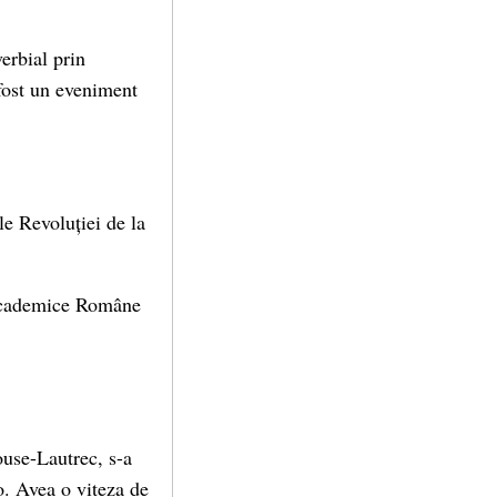
verbial prin
 fost un eveniment
le Revoluției de la
i Academice Române
louse-Lautrec, s-a
o. Avea o viteza de