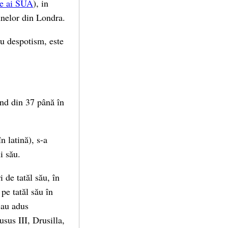
re ai SUA
), in
unelor din Londra.
ru despotism, este
ind din 37 până în
 latină), s-a
i său.
 de tatăl său, în
pe tatăl său în
i-au adus
sus III, Drusilla,