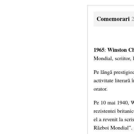
Comemorari
2
1965
Winston Ch
:
Mondial, scriitor,
Pe lângă prestigioa
activitate literară 
orator.
Pe 10 mai 1940, Wi
rezistentei britani
el a revenit la scr
Război Mondial”. Î