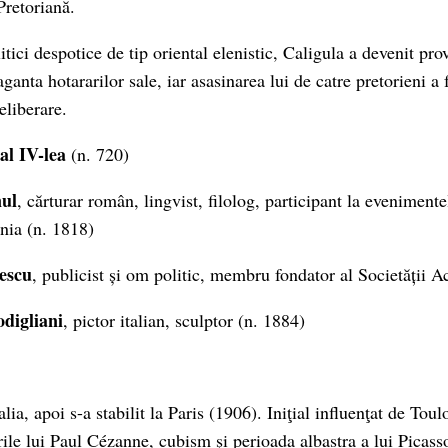
retoriană.
litici despotice de tip oriental elenistic, Caligula a devenit pro
ganta hotararilor sale, iar asasinarea lui de catre pretorieni a
eliberare.
al IV-lea
(n. 720)
ul
, cărturar român, lingvist, filolog, participant la evenimente
nia (n. 1818)
escu
, publicist și om politic, membru fondator al Societăți
digliani
, pictor italian, sculptor (n. 1884)
alia, apoi s-a stabilit la Paris (1906). Iniţial influenţat de Tou
rile lui Paul Cézanne, cubism şi perioada albastra a lui Picass