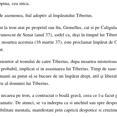
ippina, cea mica.
 de asemenea, fiul adoptiv al împăratului Tiberius.
t la tron atat pe propriul sau fiu, Gemellus, cat si pe Caligul
cunoscut de Senat (anul 37), astfel ca, deși în timpul lui Tiber
 la moartea acestuia (16 martie 37), este proclamat împărat de 
t.
tenitor al tronului de catre Tiberius, dupa moartea misterioasa
t, probabil, implicat si in asasinarea lui Tiberius. Timp de sase-
manii au putut să se bucure de un împărat drept, util şi liberal,
tru al domniei lui Tiberius.
 urcarea pe tron, a contractat o boală gravă, ceea ce l-a facut 
matic. De atunci, se va indrepta ca si unchiul sau spre despo
bilitate mentala, manifestate prin capricii despotice si cruzim