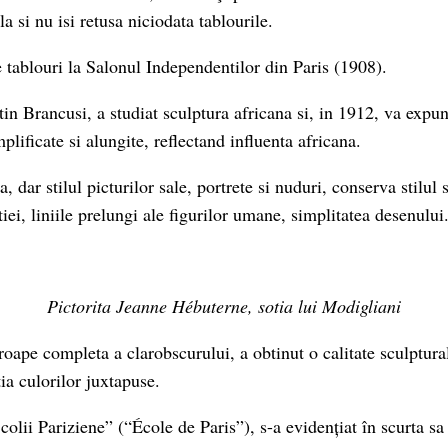
a si nu isi retusa niciodata tablourile.
tablouri la Salonul Independentilor din Paris (1908).
tin Brancusi, a studiat sculptura africana si, in 1912, va expu
plificate si alungite, reflectand influenta africana.
a, dar stilul picturilor sale, portrete si nuduri, conserva stilul 
ei, liniile prelungi ale figurilor umane, simplitatea desenului
Pictorita Jeanne Hébuterne, sotia lui Modigliani
roape completa a clarobscurului, a obtinut o calitate sculptura
ia culorilor juxtapuse.
olii Pariziene” (“École de Paris”), s-a evidențiat în scurta sa 