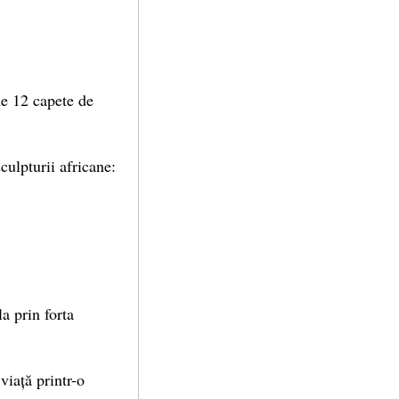
ne 12 capete de
sculpturii africane:
.
la prin forta
viață printr-o