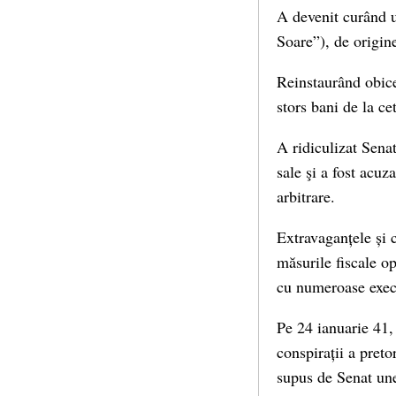
A devenit curând u
Soare”), de origine
Reinstaurând obicei
stors bani de la ce
A ridiculizat Senat
sale şi a fost acuz
arbitrare.
Extravaganțele și c
măsurile fiscale op
cu numeroase execu
Pe 24 ianuarie 41,
conspirații a pret
supus de Senat une