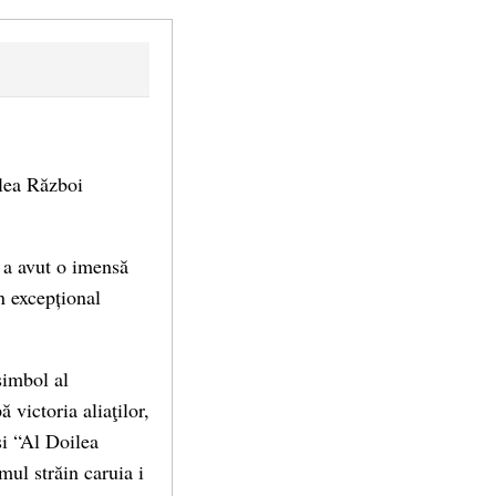
ilea Război
l a avut o imensă
un excepțional
simbol al
 victoria aliaţilor,
si “Al Doilea
ul străin caruia i