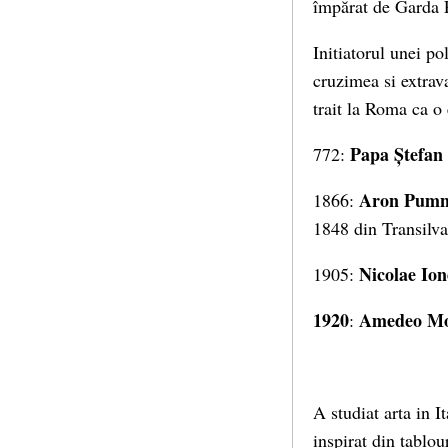
împărat de Garda P
Initiatorul unei po
cruzimea si extrava
trait la Roma ca o 
Papa Ștefan 
772:
Aron Pumn
1866:
1848 din Transilva
Nicolae Ion
1905:
1920
Amedeo Mo
:
A studiat arta in It
inspirat din tablou