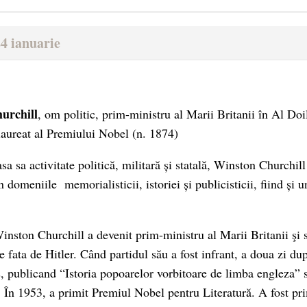
4 ianuarie
urchill
, om politic, prim-ministru al Marii Britanii în Al Do
 laureat al Premiului Nobel (n. 1874)
sa sa activitate politică, militară și statală, Winston Churchil
în domeniile memorialisticii, istoriei și publicisticii, fiind și 
nston Churchill a devenit prim-ministru al Marii Britanii şi 
ce fata de Hitler. Când partidul său a fost infrant, a doua zi după
is, publicand “Istoria popoarelor vorbitoare de limba engleza” 
n 1953, a primit Premiul Nobel pentru Literatură. A fost prim