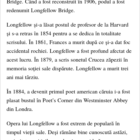
Bridge. Când a fost reconstruit în 1906, podul a fost
redenumit Longfellow Bridge.
Longfellow și-a lăsat postul de profesor de la Harvard
și s-a retras în 1854 pentru a se dedica în totalitate
scrisului. În 1861, Frances a murit după ce și-a dat foc
accidental rochiei. Longfellow a fost profund afectat de
acest lucru. În 1879, a scris sonetul Crucea zăpezii în
memoria soției sale dispărute. Longfellow a murit trei
ani mai târziu.
În 1884, a devenit primul poet american căruia i-a fost
plasat bustul în Poet’s Corner din Westminster Abbey
din Londra.
Opera lui Longfellow a fost extrem de populară în
timpul vieții sale. Deși rămâne bine cunoscută astăzi,