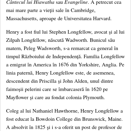
Cântecul lui Hiawatha
sau
Evangeline
. A petrecut cea
mai mare parte a vieții sale în Cambridge,
Massachusetts, aproape de Universitatea Harvard.
Henry a fost fiul lui Stephen Longfellow, avocat și al lui
Zilpah Longfellow, născută Wadworth. Bunicul său
matern, Peleg Wadsworth, s-a remarcat ca general în
timpul Războiului de Independență. Familia Longfellow
a emigrat în America în 1676 din Yorkshire, Anglia. Pe
linia paternă, Henry Longfellow este, de asemenea,
descendent din Priscilla și John Alden, unul dintre
faimoșii pelerini care se îmbarcaseră în 1620 pe
Mayflower și care au fondat colonia Plymouth.
Coleg al lui Nathaniel Hawthorne, Henry Longfellow a
fost educat la Bowdoin College din Brunswick, Maine.
A absolvit în 1825 și i s-a oferit un post de profesor de