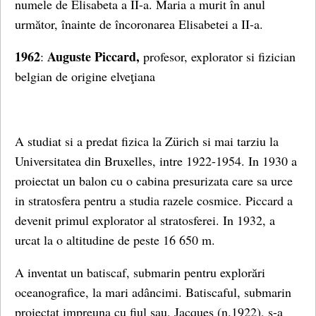
numele de Elisabeta a II-a. Maria a murit în anul
următor, înainte de încoronarea Elisabetei a II-a.
1962
Auguste Piccard,
:
profesor, explorator si fizician
belgian de origine elveţiana
A studiat si a predat fizica la Zürich si mai tarziu la
Universitatea din Bruxelles, intre 1922-1954. In 1930 a
proiectat un balon cu o cabina presurizata care sa urce
in stratosfera pentru a studia razele cosmice. Piccard a
devenit primul explorator al stratosferei. In 1932, a
urcat la o altitudine de peste 16 650 m.
A inventat un batiscaf, submarin pentru explorări
oceanografice, la mari adâncimi. Batiscaful, submarin
proiectat impreuna cu fiul sau, Jacques (n.1922), s-a