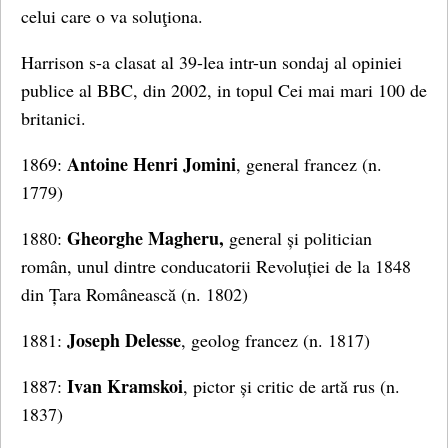
celui care o va soluţiona.
Harrison s-a clasat al 39-lea intr-un sondaj al opiniei
publice al BBC, din 2002, in topul Cei mai mari 100 de
britanici.
Antoine Henri Jomini
1869:
, general francez (n.
1779)
Gheorghe Magheru,
1880:
general și politician
român, unul dintre conducatorii Revoluției de la 1848
din Țara Românească (n. 1802)
Joseph Delesse
1881:
, geolog francez (n. 1817)
Ivan Kramskoi
1887:
, pictor și critic de artă rus (n.
1837)