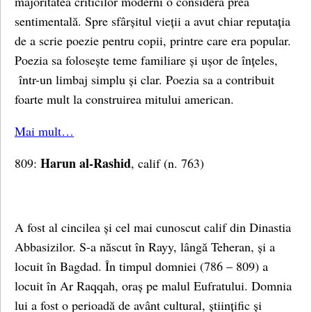
majoritatea criticilor moderni o consideră prea
sentimentală. Spre sfârșitul vieții a avut chiar reputația
de a scrie poezie pentru copii, printre care era popular.
Poezia sa folosește teme familiare și ușor de înțeles,
într-un limbaj simplu și clar. Poezia sa a contribuit
foarte mult la construirea mitului american.
Mai mult…
Harun al-Rashid
809:
, calif (n. 763)
A fost al cincilea și cel mai cunoscut calif din Dinastia
Abbasizilor. S-a născut în Rayy, lângă Teheran, și a
locuit în Bagdad. În timpul domniei (786 – 809) a
locuit în Ar Raqqah, oraș pe malul Eufratului. Domnia
lui a fost o perioadă de avânt cultural, științific și