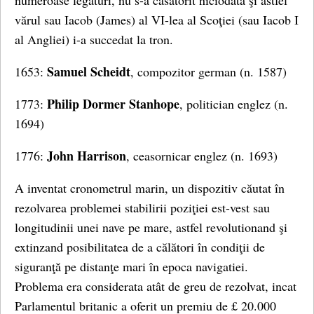
numeroase legaturi, nu s-a căsătorit niciodată şi astfel
vărul sau Iacob (James) al VI-lea al Scoţiei (sau Iacob I
al Angliei) i-a succedat la tron.
Samuel Scheidt
1653:
, compozitor german (n. 1587)
Philip Dormer Stanhope
1773:
, politician englez (n.
1694)
John Harrison
1776:
, ceasornicar englez (n. 1693)
A inventat cronometrul marin, un dispozitiv căutat în
rezolvarea problemei stabilirii poziţiei est-vest sau
longitudinii unei nave pe mare, astfel revolutionand şi
extinzand posibilitatea de a călători în condiţii de
siguranţă pe distanţe mari în epoca navigatiei.
Problema era considerata atât de greu de rezolvat, incat
Parlamentul britanic a oferit un premiu de £ 20.000