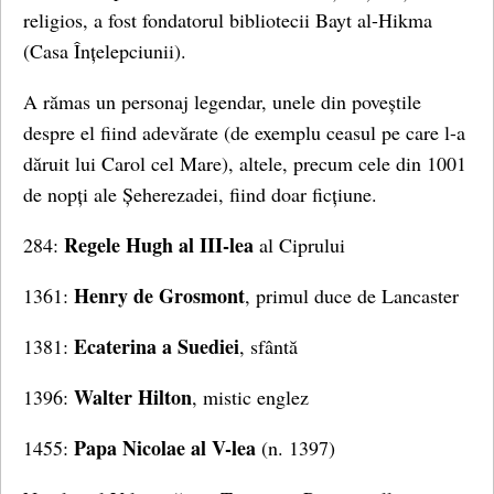
religios, a fost fondatorul bibliotecii Bayt al-Hikma
(Casa Înțelepciunii).
A rămas un personaj legendar, unele din poveștile
despre el fiind adevărate (de exemplu ceasul pe care l-a
dăruit lui Carol cel Mare), altele, precum cele din 1001
de nopți ale Șeherezadei, fiind doar ficțiune.
Regele Hugh al III-lea
284:
al Ciprului
Henry de Grosmont
1361:
, primul duce de Lancaster
Ecaterina a Suediei
1381:
, sfântă
Walter Hilton
1396:
, mistic englez
Papa Nicolae al V-lea
1455:
(n. 1397)