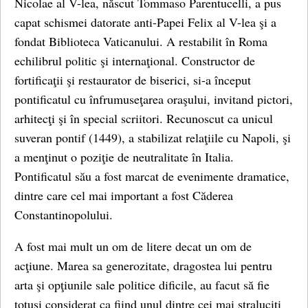
Nicolae al V-lea, născut Tommaso Parentucelli, a pus
capat schismei datorate anti-Papei Felix al V-lea şi a
fondat Biblioteca Vaticanului. A restabilit în Roma
echilibrul politic şi internaţional. Constructor de
fortificaţii şi restaurator de biserici, si-a început
pontificatul cu înfrumuseţarea oraşului, invitand pictori,
arhitecţi şi în special scriitori. Recunoscut ca unicul
suveran pontif (1449), a stabilizat relaţiile cu Napoli, şi
a menţinut o poziţie de neutralitate în Italia.
Pontificatul său a fost marcat de evenimente dramatice,
dintre care cel mai important a fost Căderea
Constantinopolului.
A fost mai mult un om de litere decat un om de
acţiune. Marea sa generozitate, dragostea lui pentru
arta şi opţiunile sale politice dificile, au facut să fie
totuşi considerat ca fiind unul dintre cei mai straluciti