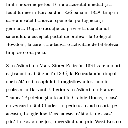
limbi moderne pe loc. El nu a acceptat imediat și a
făcut turnee în Europa din 1826 până în 1829, timp în
care a învățat franceza, spaniola, portugheza și
germana. După o discuție cu privire la cuantumul
salariului, a acceptat postul de profesor la Colegiul
Bowdoin, la care s-a adăugat o activitate de bibliotecar
timp de o oră pe zi.
S-a căsătorit cu Mary Storer Potter în 1831 care a murit
câțiva ani mai târziu, în 1835, la Rotterdam în timpul
unei călătorii a cuplului. Longfellow a fost numit
profesor la Harvard. Ulterior s-a căsătorit cu Frances
“Fanny” Appleton și a locuit în Craigie House, o casă
cu vedere la râul Charles. În perioada când o curta pe
aceasta, Longfellow făcea adesea călătoria de acasă
până la Boston pe jos, traversând râul prin West Boston