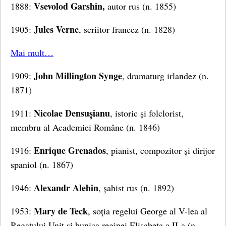
Vsevolod Garshin,
1888:
autor rus (n. 1855)
Jules Verne
1905:
, scriitor francez (n. 1828)
Mai mult…
John Millington Synge
1909:
, dramaturg irlandez (n.
1871)
Nicolae Densușianu
1911:
, istoric și folclorist,
membru al Academiei Române (n. 1846)
Enrique Grenados
1916:
, pianist, compozitor și dirijor
spaniol (n. 1867)
Alexandr Alehin
1946:
, șahist rus (n. 1892)
Mary de Teck
1953:
, soția regelui George al V-lea al
Regatului Unit si bunica reginei Elisabeta a II-a (n.