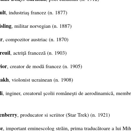
ult
, industriaș francez (n. 1877)
sling
, militar norvegian (n. 1887)
ár
, compozitor austriac (n. 1870)
euil
, actriță franceză (n. 1903)
ior
, creator de modă francez (n. 1905)
rakh
, violonist ucrainean (n. 1908)
li
, inginer, creatorul școlii românești de aerodinamică, memb
enberry
, producator si scriitor (Star Trek) (n. 1921)
se
, important eminescolog străin, prima traducătoare a lui Mi