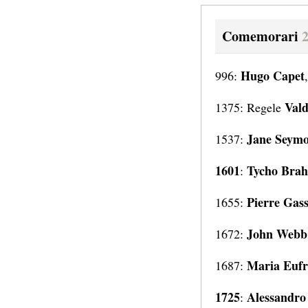
Comemorari
Hugo Capet
996:
Val
1375: Regele
Jane Seym
1537:
1601
Tycho Brah
:
Pierre Gas
1655:
John Webb
1672:
Maria Eufr
1687:
1725
Alessandro 
: