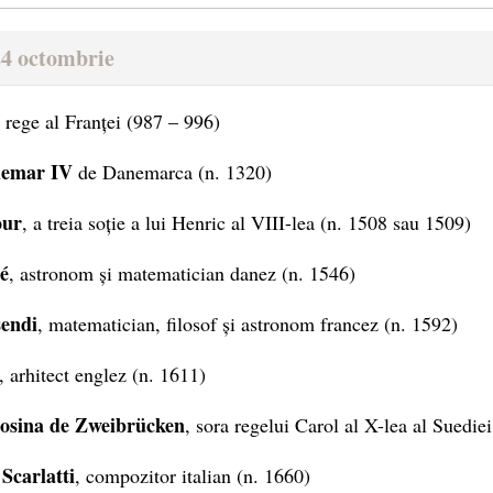
24 octombrie
, rege al Franței (987 – 996)
demar IV
de Danemarca (n. 1320)
our
, a treia soție a lui Henric al VIII-lea (n. 1508 sau 1509)
é
, astronom și matematician danez (n. 1546)
sendi
, matematician, filosof și astronom francez (n. 1592)
, arhitect englez (n. 1611)
osina de Zweibrücken
, sora regelui Carol al X-lea al Suedie
Scarlatti
, compozitor italian (n. 1660)