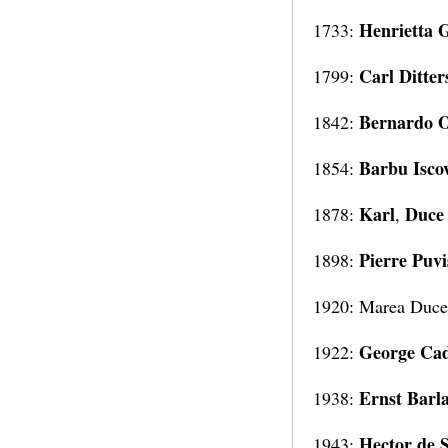
Henrietta 
1733:
Carl Ditter
1799:
Bernardo O
1842:
Barbu Isco
1854:
Karl
Duce 
1878:
,
Pierre Puv
1898:
1920: Marea Duc
George Ca
1922:
Ernst Barl
1938:
Hector de 
1943: