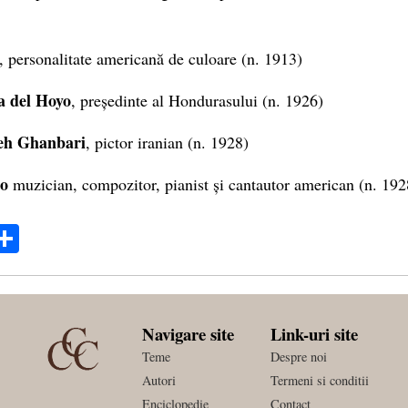
, personalitate americană de culoare (n. 1913)
a del Hoyo
, președinte al Hondurasului (n. 1926)
h Ghanbari
, pictor iranian (n. 1928)
no
muzician, compozitor, pianist și cantautor american (n. 192
ok
ter
mail
Share
Navigare site
Link-uri site
Teme
Despre noi
Autori
Termeni si conditii
Enciclopedie
Contact