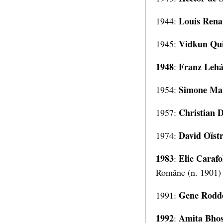
Louis Rena
1944:
Vidkun Qui
1945:
1948
Franz Leh
:
Simone Mar
1954:
Christian D
1957:
David Oïst
1974:
1983
Elie Carafo
:
Române (n. 1901)
Gene Rodd
1991:
1992
Amita Bho
: