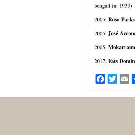
bengali (n. 1933)
Rosa Parks
2005:
José Azcon
2005:
Mokarrame
2005:
Fats Domi
2017:
Facebo
Twit
E