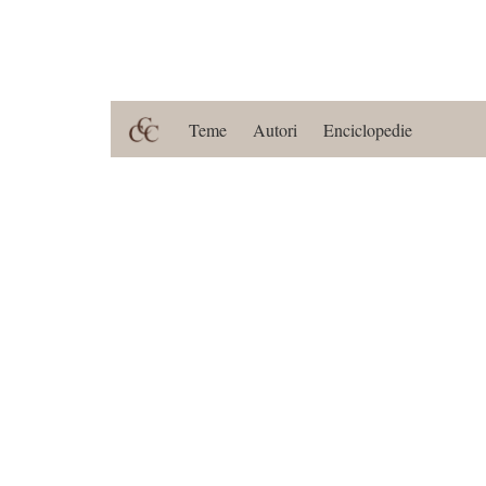
Teme
Autori
Enciclopedie