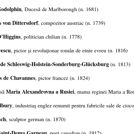
Godolphin
, Ducesă de Marlborough (n. 1681)
s von Dittersdorf
, compozitor austriac (n. 1739)
’Higgins
, politician chilian (n. 1778)
vescu
, pictor și revoluționar român de etnie evreu (n. 1816)
de Schleswig-Holstein-Sonderburg-Glücksburg
(n. 1813)
is de Chavannes
, pictor francez (n. 1824)
Maria Alexandrovna a Rusiei
esă
, mama reginei Maria a Ro
dbury
, industriaș englez renumit pentru fabricile sale de cioc
ach
, sculptor german (n. 1870)
Saint-Denys Garneau
, poet canadian (n. 1912)