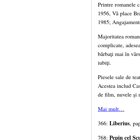
Printre romanele 
1956, Vă place Bra
1985; Angajamente 
Majoritatea romanel
complicate, adesea 
bărbați mai în vârs
iubiți.
Piesele sale de tea
Acestea includ Cas
de film, nuvele și 
Mai mult…
Liberius
366:
, pa
Pepin cel Sc
768: