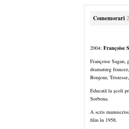
Comemorari
Françoise 
2004:
Françoise Sagan, p
dramaturg francez,
Bonjour, Tristesse
Educată la școli pr
Sorbona.
A scris manuscrisul
film în 1958.