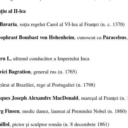
țiu al II-lea
 Bavaria
, soția regelui Carol al VI-lea al Franței (n. c. 1370)
eophrast Bombast von Hohenheim
Paracelsus
, cunoscut ca
u I.,
ultimul conducător a Imperiului Inca
vici Bagration
, general rus (n. 1765)
ărat al Braziliei, rege al Portugaliei (n. 1798)
cques Joseph Alexandre MacDonald
, mareșal al Franței (n.
rg Finsen
, medic danez, laureat al Premiului Nobel (n. 1860)
illol
, pictor și sculptor român (n. 8 decembrie 1861)