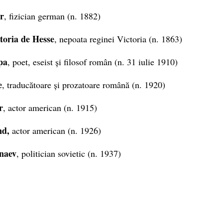
r
, fizician german (n. 1882)
toria de Hesse
, nepoata reginei Victoria (n. 1863)
pa
, poet, eseist și filosof român (n. 31 iulie 1910)
e
, traducătoare și prozatoare română (n. 1920)
r
, actor american (n. 1915)
d,
actor american (n. 1926)
naev
, politician sovietic (n. 1937)