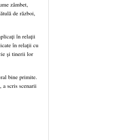
nume zâmbet,
ătulă de război,
icați în relații
cate în relații cu
e și tinerii lor
ral bine primite.
 a scris scenarii