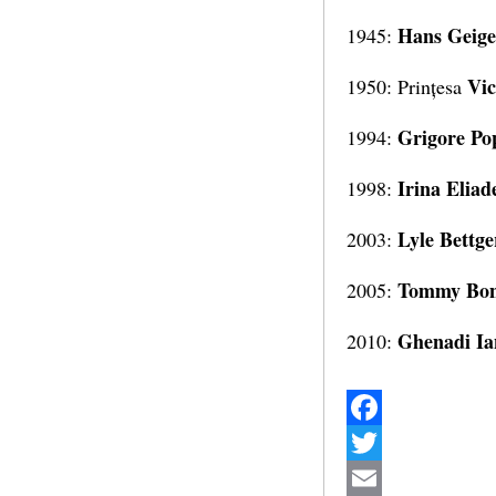
Hans Geige
1945:
Vic
1950: Prințesa
Grigore Po
1994:
Irina Eliad
1998:
Lyle Bettge
2003:
Tommy Bon
2005:
Ghenadi Ia
2010:
Facebook
Twitter