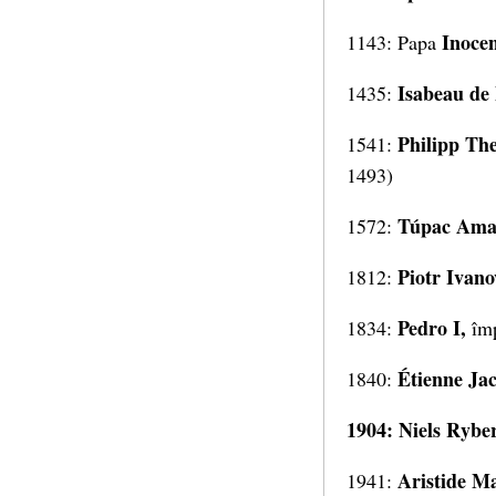
Inocen
1143: Papa
Isabeau de
1435:
Philipp Th
1541:
1493)
Túpac Amar
1572:
Piotr Ivano
1812:
Pedro I,
1834:
împ
Étienne Ja
1840:
1904: Niels Rybe
Aristide Ma
1941: