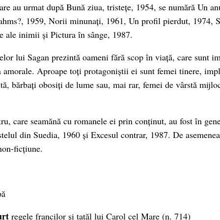
care au urmat după Bună ziua, tristețe, 1954, se numără Un a
hms?, 1959, ​Norii minunați, 1961, Un profil pierdut, 1974, S
ale inimii și Pictura în sânge, 1987.
or lui Sagan prezintă oameni fără scop în viață, care sunt impl
amorale. Aproape toți protagoniștii ei sunt femei tinere, impli
tă, bărbați obosiți de lume sau, mai rar, femei de vârstă mijloci
tru, care seamănă cu romanele ei prin conținut, au fost în gene
telul din Suedia, 1960 și Excesul contrar, 1987. De asemenea,
non-ficțiune.
pă
urt
regele francilor și tatăl lui Carol cel Mare (n. 714)