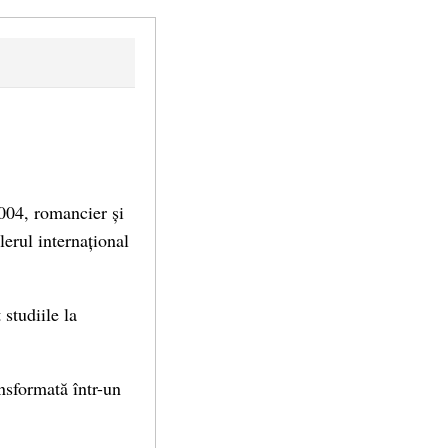
004, romancier și
lerul internațional
 studiile la
ansformată într-un