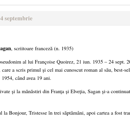
24 septembrie
Sagan
, scriitoare franceză (n. 1935)
seudonim al lui Françoise Quoirez, 21 iun. 1935 – 24 sept. 2
 care a scris primul și cel mai cunoscut roman al său, best-sel
, 1954, când avea 19 ani.
ivate și la mănăstiri din Franța și Elveția, Sagan și-a continuat
 la Bonjour, Tristesse în trei săptămâni, apoi cartea a fost tr