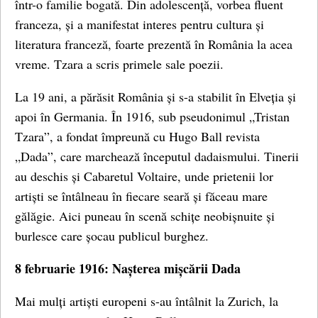
într-o familie bogată. Din adolescență, vorbea fluent
franceza, și a manifestat interes pentru cultura și
literatura franceză, foarte prezentă în România la acea
vreme. Tzara a scris primele sale poezii.
La 19 ani, a părăsit România și s-a stabilit în Elveția și
apoi în Germania. În 1916, sub pseudonimul „Tristan
Tzara”, a fondat împreună cu Hugo Ball revista
„Dada”, care marchează începutul dadaismului. Tinerii
au deschis și Cabaretul Voltaire, unde prietenii lor
artiști se întâlneau în fiecare seară și făceau mare
gălăgie. Aici puneau în scenă schițe neobișnuite și
burlesce care șocau publicul burghez.
8 februarie 1916: Nașterea mișcării Dada
Mai mulți artiști europeni s-au întâlnit la Zurich, la