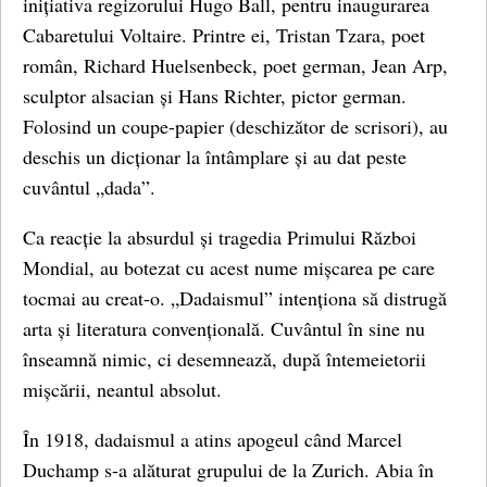
inițiativa regizorului Hugo Ball, pentru inaugurarea
Cabaretului Voltaire. Printre ei, Tristan Tzara, poet
român, Richard Huelsenbeck, poet german, Jean Arp,
sculptor alsacian și Hans Richter, pictor german.
Folosind un coupe-papier (deschizător de scrisori), au
deschis un dicționar la întâmplare și au dat peste
cuvântul „dada”.
Ca reacție la absurdul și tragedia Primului Război
Mondial, au botezat cu acest nume mișcarea pe care
tocmai au creat-o. „Dadaismul” intenționa să distrugă
arta și literatura convențională. Cuvântul în sine nu
înseamnă nimic, ci desemnează, după întemeietorii
mișcării, neantul absolut.
În 1918, dadaismul a atins apogeul când Marcel
Duchamp s-a alăturat grupului de la Zurich. Abia în