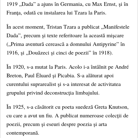
1919 „Dada” a ajuns în Germania, cu Max Ernst, și în
Franța, odată cu instalarea lui Tzara la Paris.
În acest moment, Tristan Tzara a publicat „Manifestele
Dada”, precum și texte referitoare la această mișcare
(„Prima aventură cerească a domnului Antipyrine” în
1916, și „Douăzeci și cinci de poezii” în 1918).
În 1920, s-a mutat la Paris. Acolo i-a întâlnit pe André
Breton, Paul Éluard și Picabia. S-a alăturat apoi
curentului suprarealist și s-a interesat de activitatea
grupului privind deconstrucția limbajului.
În 1925, s-a căsătorit cu poeta suedeză Greta Knutson,
cu care a avut un fiu. A publicat numeroase colecții de
poezii, precum și eseuri despre poezia și arta
contemporană.