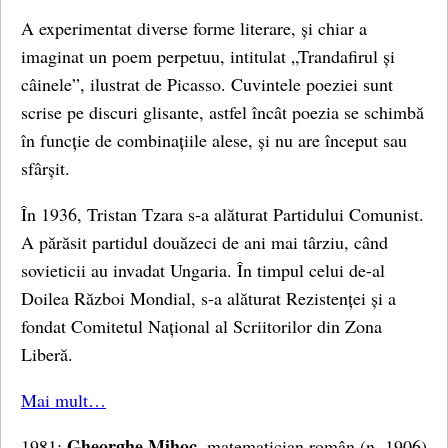
A experimentat diverse forme literare, și chiar a
imaginat un poem perpetuu, intitulat „Trandafirul și
câinele”, ilustrat de Picasso. Cuvintele poeziei sunt
scrise pe discuri glisante, astfel încât poezia se schimbă
în funcție de combinațiile alese, și nu are început sau
sfârșit.
În 1936, Tristan Tzara s-a alăturat Partidului Comunist.
A părăsit partidul douăzeci de ani mai târziu, când
sovieticii au invadat Ungaria. În timpul celui de-al
Doilea Război Mondial, s-a alăturat Rezistenței și a
fondat Comitetul Național al Scriitorilor din Zona
Liberă.
Mai mult…
Gheorghe Mihoc
1981:
, matematician român (n. 1906)