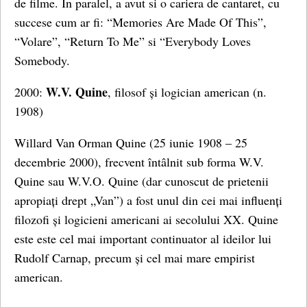
de filme. In paralel, a avut si o cariera de cantaret, cu
succese cum ar fi: “Memories Are Made Of This”,
“Volare”, “Return To Me” si “Everybody Loves
Somebody.
W.V. Quine
2000:
, filosof și logician american (n.
1908)
Willard Van Orman Quine (25 iunie 1908 – 25
decembrie 2000), frecvent întâlnit sub forma W.V.
Quine sau W.V.O. Quine (dar cunoscut de prietenii
apropiați drept „Van”) a fost unul din cei mai influenți
filozofi și logicieni americani ai secolului XX. Quine
este este cel mai important continuator al ideilor lui
Rudolf Carnap, precum și cel mai mare empirist
american.