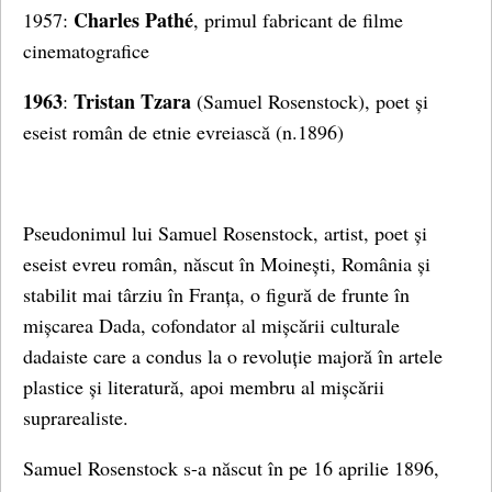
Charles Pathé
1957:
, primul fabricant de filme
cinematografice
1963
Tristan Tzara
:
(Samuel Rosenstock), poet și
eseist român de etnie evreiască (n.1896)
Pseudonimul lui Samuel Rosenstock, artist, poet și
eseist evreu român, născut în Moinești, România și
stabilit mai târziu în Franța, o figură de frunte în
mișcarea Dada, cofondator al mișcării culturale
dadaiste care a condus la o revoluție majoră în artele
plastice și literatură, apoi membru al mișcării
suprarealiste.
Samuel Rosenstock s-a născut în pe 16 aprilie 1896,