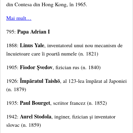
din Contesa din Hong Kong, în 1965.
Mai mult…
Papa Adrian I
795:
Linus Yale
1868:
, inventatorul unui nou mecanism de
încuietoare care îi poartă numele (n. 1821)
Fiodor Șvedov
1905:
, fizician rus (n. 1840)
Împăratul Taishō
1926:
, al 123-lea împărat al Japoniei
(n. 1879)
Paul Bourget
1935:
, scriitor francez (n. 1852)
Aurel Stodola
1942:
, inginer, fizician și inventator
slovac (n. 1859)