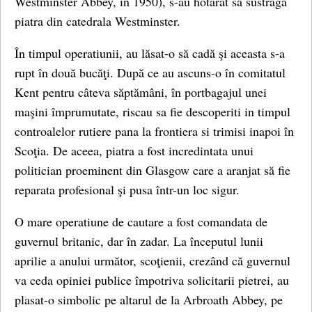
Westminster Abbey, în 1950), s-au hotarat sa sustraga
piatra din catedrala Westminster.
În timpul operatiunii, au lăsat-o să cadă şi aceasta s-a
rupt în două bucăţi. După ce au ascuns-o în comitatul
Kent pentru câteva săptămâni, în portbagajul unei
maşini împrumutate, riscau sa fie descoperiti in timpul
controalelor rutiere pana la frontiera si trimisi inapoi în
Scoţia. De aceea, piatra a fost incredintata unui
politician proeminent din Glasgow care a aranjat să fie
reparata profesional şi pusa într-un loc sigur.
O mare operatiune de cautare a fost comandata de
guvernul britanic, dar în zadar. La începutul lunii
aprilie a anului următor, scoţienii, crezând că guvernul
va ceda opiniei publice împotriva solicitarii pietrei, au
plasat-o simbolic pe altarul de la Arbroath Abbey, pe