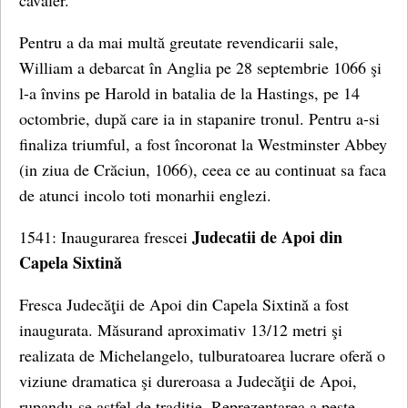
cavaler.
Pentru a da mai multă greutate revendicarii sale,
William a debarcat în Anglia pe 28 septembrie 1066 şi
l-a învins pe Harold in batalia de la Hastings, pe 14
octombrie, după care ia in stapanire tronul. Pentru a-si
finaliza triumful, a fost încoronat la Westminster Abbey
(in ziua de Crăciun, 1066), ceea ce au continuat sa faca
de atunci incolo toti monarhii englezi.
Judecatii de Apoi din
1541: Inaugurarea frescei
Capela Sixtină
Fresca Judecăţii de Apoi din Capela Sixtină a fost
inaugurata. Măsurand aproximativ 13/12 metri şi
realizata de Michelangelo, tulburatoarea lucrare oferă o
viziune dramatica şi dureroasa a Judecăţii de Apoi,
rupandu-se astfel de tradiţie. Reprezentarea a peste