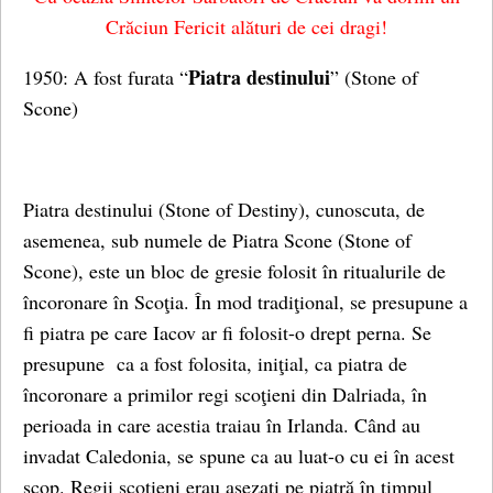
Crăciun Fericit alături de cei dragi!
Piatra destinului
1950: A fost furata “
” (Stone of
Scone)
Piatra destinului (Stone of Destiny), cunoscuta, de
asemenea, sub numele de Piatra Scone (Stone of
Scone), este un bloc de gresie folosit în ritualurile de
încoronare în Scoţia. În mod tradiţional, se presupune a
fi piatra pe care Iacov ar fi folosit-o drept perna. Se
presupune ca a fost folosita, iniţial, ca piatra de
încoronare a primilor regi scoţieni din Dalriada, în
perioada in care acestia traiau în Irlanda. Când au
invadat Caledonia, se spune ca au luat-o cu ei în acest
scop. Regii scoţieni erau asezati pe piatră în timpul