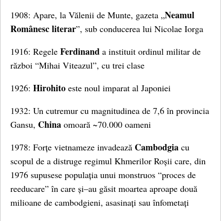
Neamul
1908: Apare, la Vălenii de Munte, gazeta „
Românesc literar
”, sub conducerea lui Nicolae Iorga
Ferdinand
1916: Regele
a instituit ordinul militar de
război “Mihai Viteazul”, cu trei clase
Hirohito
1926:
este noul imparat al Japoniei
1932: Un cutremur cu magnitudinea de 7,6 în provincia
China
Gansu,
omoară ~70.000 oameni
Cambodgia
1978: Forțe vietnameze invadează
cu
scopul de a distruge regimul Khmerilor Roșii care, din
1976 supusese populația unui monstruos “proces de
reeducare” în care și–au găsit moartea aproape două
milioane de cambodgieni, asasinați sau înfometați