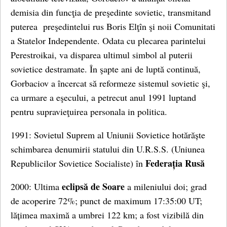
demisia din funcţia de preşedinte sovietic, transmitand
puterea preşedintelui rus Boris Elţîn şi noii Comunitati
a Statelor Independente. Odata cu plecarea parintelui
Perestroikai, va disparea ultimul simbol al puterii
sovietice destramate. În şapte ani de luptă continuă,
Gorbaciov a încercat să reformeze sistemul sovietic şi,
ca urmare a eşecului, a petrecut anul 1991 luptand
pentru supravieţuirea personala in politica.
1991: Sovietul Suprem al Uniunii Sovietice hotărăște
schimbarea denumirii statului din U.R.S.S. (Uniunea
Federația Rusă
Republicilor Sovietice Socialiste) în
eclipsă de Soare
2000: Ultima
a mileniului doi; grad
de acoperire 72%; punct de maximum 17:35:00 UT;
lățimea maximă a umbrei 122 km; a fost vizibilă din