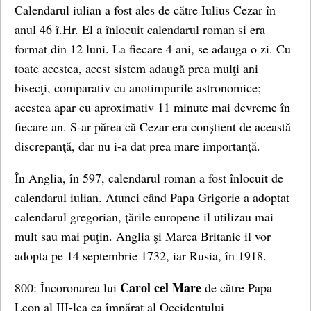
Calendarul iulian a fost ales de către Iulius Cezar în
anul 46 î.Hr. El a înlocuit calendarul roman si era
format din 12 luni. La fiecare 4 ani, se adauga o zi. Cu
toate acestea, acest sistem adaugă prea mulţi ani
bisecţi, comparativ cu anotimpurile astronomice;
acestea apar cu aproximativ 11 minute mai devreme în
fiecare an. S-ar părea că Cezar era conştient de această
discrepanţă, dar nu i-a dat prea mare importanţă.
În Anglia, în 597, calendarul roman a fost înlocuit de
calendarul iulian. Atunci când Papa Grigorie a adoptat
calendarul gregorian, ţările europene il utilizau mai
mult sau mai puţin. Anglia şi Marea Britanie il vor
adopta pe 14 septembrie 1732, iar Rusia, în 1918.
Carol cel Mare
800: Încoronarea lui
de către Papa
Leon al III-lea ca împărat al Occidentului