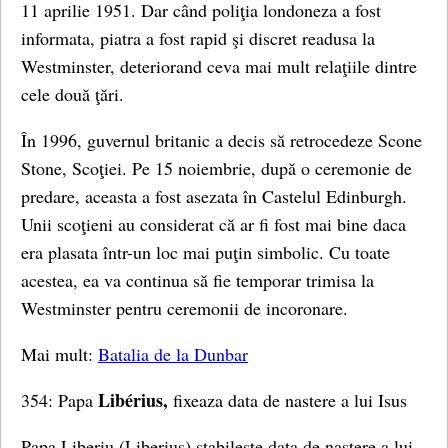
11 aprilie 1951. Dar când poliţia londoneza a fost
informata, piatra a fost rapid şi discret readusa la
Westminster, deteriorand ceva mai mult relaţiile dintre
cele două ţări.
În 1996, guvernul britanic a decis să retrocedeze Scone
Stone, Scoţiei. Pe 15 noiembrie, după o ceremonie de
predare, aceasta a fost asezata în Castelul Edinburgh.
Unii scoţieni au considerat că ar fi fost mai bine daca
era plasata într-un loc mai puţin simbolic. Cu toate
acestea, ea va continua să fie temporar trimisa la
Westminster pentru ceremonii de incoronare.
Mai mult:
Batalia de la Dunbar
Libérius,
354: Papa
fixeaza data de nastere a lui Isus
Papa Liberiu (Liberius) stabileşte data de naştere a lui