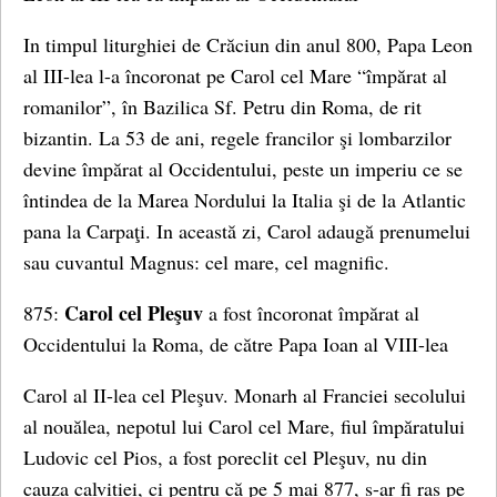
In timpul liturghiei de Crăciun din anul 800, Papa Leon
al III-lea l-a încoronat pe Carol cel Mare “împărat al
romanilor”, în Bazilica Sf. Petru din Roma, de rit
bizantin. La 53 de ani, regele francilor şi lombarzilor
devine împărat al Occidentului, peste un imperiu ce se
întindea de la Marea Nordului la Italia şi de la Atlantic
pana la Carpaţi. In această zi, Carol adaugă prenumelui
sau cuvantul Magnus: cel mare, cel magnific.
Carol cel Pleşuv
875:
a fost încoronat împărat al
Occidentului la Roma, de către Papa Ioan al VIII-lea
Carol al II-lea cel Pleşuv. Monarh al Franciei secolului
al nouălea, nepotul lui Carol cel Mare, fiul împăratului
Ludovic cel Pios, a fost poreclit cel Pleşuv, nu din
cauza calvitiei, ci pentru că pe 5 mai 877, s-ar fi ras pe