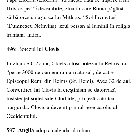
Hristos pe 25 decembrie, ziua în care Roma păgână
sărbătoreste naşterea lui Mithras, “Sol Invinctus”
(Dumnezeu Neînvins), zeul persan al luminii în religia
iraniana antica.
Clovis
496: Botezul lui
În ziua de Crăciun, Clovis a fost botezat la Reims, cu
“peste 3000 de oameni din armata sa”, de către
Episcopul Remi din Reims (Sf. Remi). Avea 32 de ani.
Convertirea lui Clovis la creştinism se datorează
insistenţei soţiei sale Clothide, prinţesă catolica
burgundă. Clovis a devenit primul rege catolic al
Occidentului.
Anglia
597:
adopta calendarul iulian