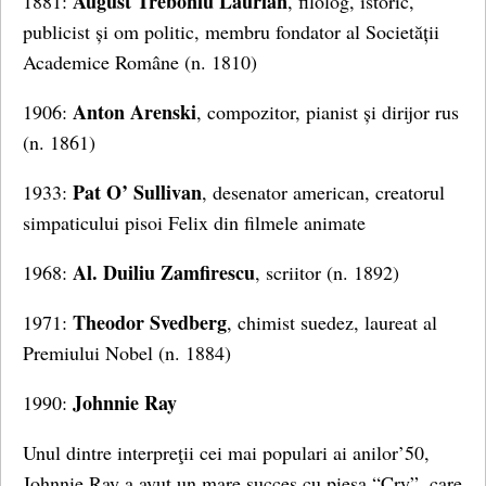
August Treboniu Laurian
1881:
, filolog, istoric,
publicist și om politic, membru fondator al Societății
Academice Române (n. 1810)
Anton Arenski
1906:
, compozitor, pianist și dirijor rus
(n. 1861)
Pat O’ Sullivan
1933:
, desenator american, creatorul
simpaticului pisoi Felix din filmele animate
Al. Duiliu Zamfirescu
1968:
, scriitor (n. 1892)
Theodor Svedberg
1971:
, chimist suedez, laureat al
Premiului Nobel (n. 1884)
Johnnie Ray
1990:
Unul dintre interpreţii cei mai populari ai anilor’50,
Johnnie Ray a avut un mare succes cu piesa “Cry”, care