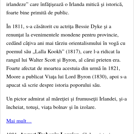
irlandeze” care înfățișează o Irlanda mitică și istorică,
foarte bine primită de public.
În 1811, s-a căsătorit cu actrița Bessie Dyke și a
renunțat la evenimentele mondene pentru provincie,
cedând câțiva ani mai târziu orientalismului în vogă cu
poemul său „Lalla Kookh” (1817), care l-a ridicat la
rangul lui Walter Scott și Byron, al cărui prieten era.
Foarte afectat de moartea acestuia din urmă în 1821,
Moore a publicat Viața lui Lord Byron (1830), apoi s-a
apucat să scrie despre istoria poporului său.
Un pictor admirat al măreției și frumuseții Irlandei, și-a
încheiat, totuși, viața bolnav și în izolare.
Mai mult…