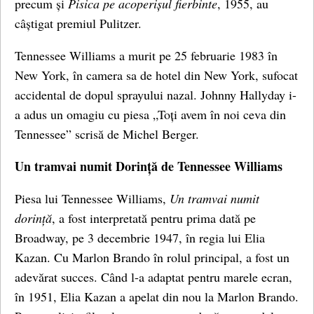
precum și
Pisica pe acoperișul fierbinte
, 1955, au
câștigat premiul Pulitzer.
Tennessee Williams a murit pe 25 februarie 1983 în
New York, în camera sa de hotel din New York, sufocat
accidental de dopul sprayului nazal. Johnny Hallyday i-
a adus un omagiu cu piesa „Toți avem în noi ceva din
Tennessee” scrisă de Michel Berger.
Un tramvai numit Dorință de Tennessee Williams
Piesa lui Tennessee Williams,
Un tramvai numit
dorință
, a fost interpretată pentru prima dată pe
Broadway, pe 3 decembrie 1947, în regia lui Elia
Kazan. Cu Marlon Brando în rolul principal, a fost un
adevărat succes. Când l-a adaptat pentru marele ecran,
în 1951, Elia Kazan a apelat din nou la Marlon Brando.