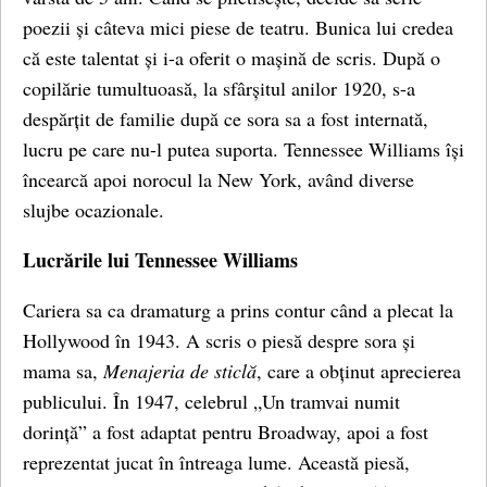
poezii și câteva mici piese de teatru. Bunica lui credea
că este talentat și i-a oferit o mașină de scris. După o
copilărie tumultuoasă, la sfârșitul anilor 1920, s-a
despărțit de familie după ce sora sa a fost internată,
lucru pe care nu-l putea suporta. Tennessee Williams își
încearcă apoi norocul la New York, având diverse
slujbe ocazionale.
Lucrările lui Tennessee Williams
Cariera sa ca dramaturg a prins contur când a plecat la
Hollywood în 1943. A scris o piesă despre sora și
mama sa,
Menajeria de sticlă
, care a obținut aprecierea
publicului. În 1947, celebrul „Un tramvai numit
dorință” a fost adaptat pentru Broadway, apoi a fost
reprezentat jucat în întreaga lume. Această piesă,