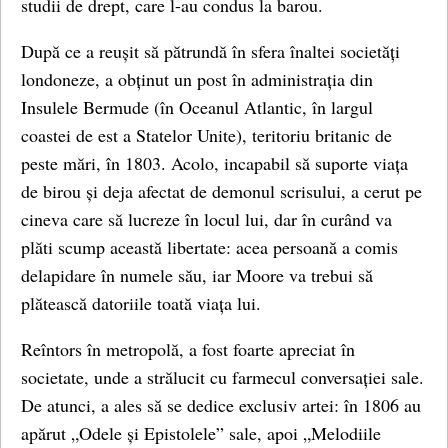
studii de drept, care l-au condus la barou.
După ce a reușit să pătrundă în sfera înaltei societăți
londoneze, a obținut un post în administrația din
Insulele Bermude (în Oceanul Atlantic, în largul
coastei de est a Statelor Unite), teritoriu britanic de
peste mări, în 1803. Acolo, incapabil să suporte viața
de birou și deja afectat de demonul scrisului, a cerut pe
cineva care să lucreze în locul lui, dar în curând va
plăti scump această libertate: acea persoană a comis
delapidare în numele său, iar Moore va trebui să
plătească datoriile toată viața lui.
Reîntors în metropolă, a fost foarte apreciat în
societate, unde a strălucit cu farmecul conversației sale.
De atunci, a ales să se dedice exclusiv artei: în 1806 au
apărut „Odele și Epistolele” sale, apoi „Melodiile