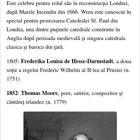
Este celebru pentru rolul său în reconstrucţia Londrei,
după Marele Incendiu din 1666. Wren este cunoscut în
special pentru proiectarea Catedralei Sf. Paul din
Londra, una dintre puţinele catedrale construite în
Anglia după perioada medievală şi singura catedrala
clasica şi baroca din ţară.
Frederika Louisa de Hesse-Darmstadt
1805:
, a doua
soție a regelui Frederic Wilhelm al II-lea al Prusiei (n.
1751)
1852
Thomas Moore
:
, poet, satirist, compozitor şi
cântăreț irlandez (n. 1779)