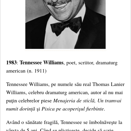
1983
Tennessee
Williams
:
, poet, scriitor, dramaturg
american (n. 1911)
Tennessee Williams, pe numele său real Thomas Lanier
Williams, celebru dramaturg american, autor al nu mai
puțin celebrelor piese
Menajeria de sticlă, Un tramvai
numit dorință
și
Pisica pe acoperișul fierbinte
.
Având o sănătate fragilă, Tennessee se îmbolnăvește la
vârsta de 5 ani. Când se plictisește, decide să scrie