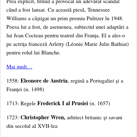
Prea explicit, filmul a provocat un adevărat scandal
când a fost lansat. Cu această piesă, Tennessee
Williams a câștigat un prim premiu Pulitzer în 1948.
Poesa lui a fost, de asemenea, subiectul unei adaptări a
lui Jean Cocteau pentru teatrul din Franța. El a ales-o
pe actrița franceză Arletty (Léonie Marie Julie Bathiat)
pentru rolul lui Blanche.
Mai mult…
Eleonore de Austria
1558:
, regină a Portugaliei și a
Franței (n. 1498)
Frederick I al Prusiei
1713: Regele
(n. 1657)
Christopher Wren,
1723:
arhitect britanic şi savant
din secolul al XVII-lea