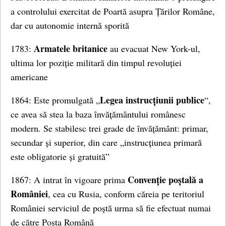
a controlului exercitat de Poartă asupra Țărilor Române,
dar cu autonomie internă sporită
Armatele britanice
1783:
au evacuat New York-ul,
ultima lor poziție militară din timpul revoluției
americane
Legea instrucțiunii publice
1864: Este promulgată „
“,
ce avea să stea la baza învățământului românesc
modern. Se stabilesc trei grade de învățământ: primar,
secundar și superior, din care „instrucțiunea primară
este obligatorie și gratuită”
Convenție poștală a
1867: A intrat în vigoare prima
României
, cea cu Rusia, conform căreia pe teritoriul
României serviciul de poștă urma să fie efectuat numai
de către Poșta Română