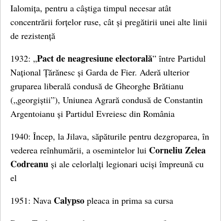
Ialomița, pentru a câștiga timpul necesar atât
concentrării forțelor ruse, cât și pregătirii unei alte linii
de rezistență
Pact de neagresiune electorală
1932: „
” între Partidul
Național Țărănesc și Garda de Fier. Aderă ulterior
gruparea liberală condusă de Gheorghe Brătianu
(„georgiștii”), Uniunea Agrară condusă de Constantin
Argentoianu și Partidul Evreiesc din România
1940: Încep, la Jilava, săpăturile pentru dezgroparea, în
Corneliu Zelea
vederea reînhumării, a osemintelor lui
Codreanu
și ale celorlalți legionari uciși împreună cu
el
Calypso
1951: Nava
pleaca in prima sa cursa