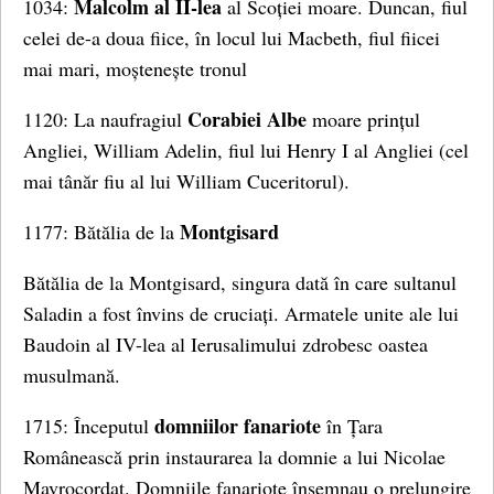
Malcolm al II-lea
1034:
al Scoției moare. Duncan, fiul
celei de-a doua fiice, în locul lui Macbeth, fiul fiicei
mai mari, moștenește tronul
Corabiei Albe
1120: La naufragiul
moare prințul
Angliei, William Adelin, fiul lui Henry I al Angliei (cel
mai tânăr fiu al lui William Cuceritorul).
Montgisard
1177: Bătălia de la
Bătălia de la Montgisard, singura dată în care sultanul
Saladin a fost învins de cruciați. Armatele unite ale lui
Baudoin al IV-lea al Ierusalimului zdrobesc oastea
musulmană.
domniilor fanariote
1715: Începutul
în Țara
Românească prin instaurarea la domnie a lui Nicolae
Mavrocordat. Domniile fanariote însemnau o prelungire