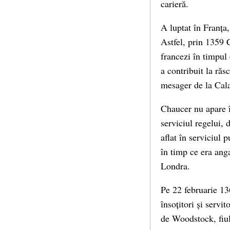
carieră.
A luptat în Franța
Astfel, prin 1359 C
francezi în timpul
a contribuit la răs
mesager de la Cala
Chaucer nu apare î
serviciul regelui, 
aflat în serviciul 
în timp ce era ang
Londra.
Pe 22 februarie 13
însoțitori și servi
de Woodstock, fiul