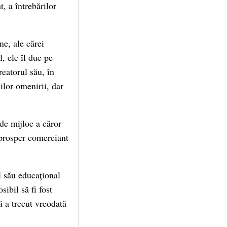
, a întrebărilor
ne, ale cărei
, ele îl duc pe
reatorul său, în
ilor omenirii, dar
 de mijloc a căror
 prosper comerciant
l său educațional
sibil să fi fost
ă a trecut vreodată