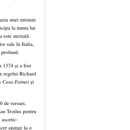
cazia unei misiuni
icipa la nunta lui
 este atestată.
r sale în Italia,
t profund.
n 1374 și a fost
e regelui Richard
is
Casa Faimei
și
0 de versuri,
ian Troilus pentru
 ascetic-
ucer ajunge la o