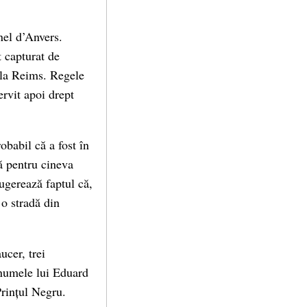
nel d’Anvers.
t capturat de
e la Reims. Regele
ervit apoi drept
babil că a fost în
tă pentru cineva
sugerează faptul că,
 o stradă din
ucer, trei
n numele lui Eduard
Prințul Negru.