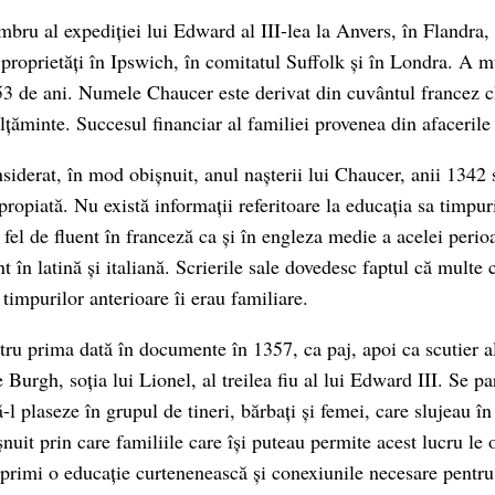
mbru al expediției lui Edward al III-lea la Anvers, în Flandra,
 proprietăți în Ipswich, în comitatul Suffolk și în Londra. A m
53 de ani. Numele Chaucer este derivat din cuvântul francez c
țăminte. Succesul financiar al familiei provenea din afacerile 
siderat, în mod obișnuit, anul nașterii lui Chaucer, anii 1342 
opiată. Nu există informații referitoare la educația sa timpuri
a fel de fluent în franceză ca și în engleza medie a acelei per
 în latină și italiană. Scrierile sale dovedesc faptul că multe 
 timpurilor anterioare îi erau familiare.
ru prima dată în documente în 1357, ca paj, apoi ca scutier al
 Burgh, soția lui Lionel, al treilea fiu al lui Edward III. Se par
-l plaseze în grupul de tineri, bărbați și femei, care slujeau î
uit prin care familiile care își puteau permite acest lucru le 
 primi o educație curtenenească și conexiunile necesare pentru