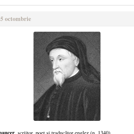
25 octombrie
haucer
, scriitor, poet și traducător englez (n. 1340)