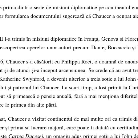
e prima dintr-o serie de misiuni diplomatice pe continentul e
iar formularea documentului sugerează că Chaucer a ocupat aic
I l-a trimis în misiuni diplomatice în Franța, Genova și Floren
t descoperirea operelor unor autori precum Dante, Boccaccio și 
66, Chaucer s-a căsătorit cu Philippa Roet, o doamnă de onoare
 și de atunci și-a început ascensiunea. Se crede că au avut tre
Katherine Swynford, a devenit ulterior a treia soție a lui John
elui și patronul lui Chaucer. La scurt timp, a fost primit la Cu
eput să primească o pensie anuală, fără a mai menționa diferitel
e le primea din alte părți.
mat, Chaucer a vizitat continentul de mai multe ori ca trimis d
r și prima sa lucrare majoră, care poate fi datată cu certitudi
este
Cartea Ducesei,
un omagiu adus primei soții a lui John d