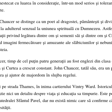
estecat cu luarea în considerație, într-un mod serios și tolerant
te.
 Chaucer se distinge ca un poet al dragostei, pământești și divi
 la adulterul senzual la uniunea spirituală cu Dumnezeu. Astfel
lații privind legătura dintre om și semenii săi și dintre om și C
nd imagini fermecătoare și amuzante ale slăbiciunilor și nebuni
teia.
cer, timp de cel puțin patru generații au fost englezi din clasa
 și Curtea a crescut constant. John Chaucer, tatăl său, era un
ra și ajutor de majordom în slujba regelui.
t pe strada Thames, în inima cartierului Vintry Ward. Istoricu
știe nici un detaliu despre viața și educația sa timpurie. Este po
atedralei Sfântul Pavel, dar nu există nimic care să confirme c
ității.