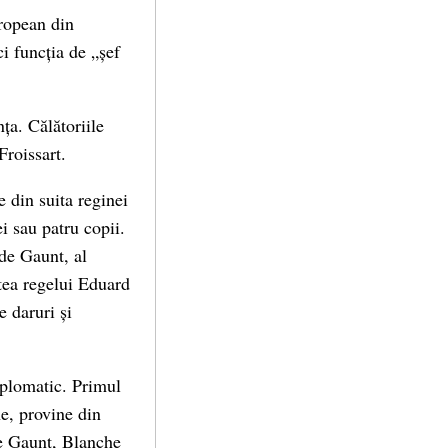
uropean din
i funcția de „șef
ța. Călătoriile
Froissart.
 din suita reginei
i sau patru copii.
 de Gaunt, al
rtea regelui Eduard
e daruri și
iplomatic. Primul
ne, provine din
e Gaunt, Blanche