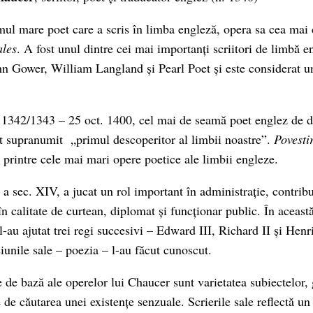
mul mare poet care a scris în limba engleză, opera sa cea mai 
ales
. A fost unul dintre cei mai importanți scriitori de limbă e
hn Gower, William Langland și Pearl Poet și este considerat un
1342/1343 – 25 oct. 1400, cel mai de seamă poet englez de di
t supranumit „primul descoperitor al limbii noastre”.
Povestir
 printre cele mai mari opere poetice ale limbii engleze.
 a sec. XIV, a jucat un rol important în administrație, contrib
în calitate de curtean, diplomat și funcționar public. În aceast
i l-au ajutat trei regi succesivi – Edward III, Richard II și Hen
iunile sale – poezia – l-au făcut cunoscut.
e de bază ale operelor lui Chaucer sunt varietatea subiectelor, g
 de căutarea unei existențe senzuale. Scrierile sale reflectă u