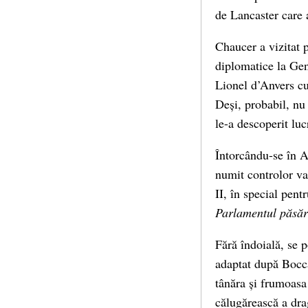
de Lancaster care 
Chaucer a vizitat 
diplomatice la Gen
Lionel d’Anvers cu
Deși, probabil, nu 
le-a descoperit luc
Întorcându-se în A
numit controlor va
II, în special pent
Parlamentul păsăr
Fără îndoială, se p
adaptat după Bocca
tânăra și frumoasa
călugărească a dra