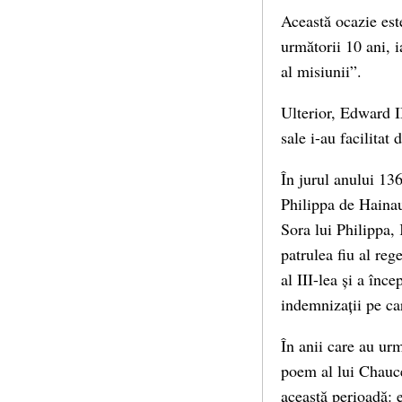
Această ocazie est
următorii 10 ani, 
al misiunii”.
Ulterior, Edward II
sale i-au facilita
În jurul anului 13
Philippa de Hainaut
Sora lui Philippa, 
patrulea fiu al reg
al III-lea și a înc
indemnizații pe car
În anii care au ur
poem al lui Chauce
această perioadă: 