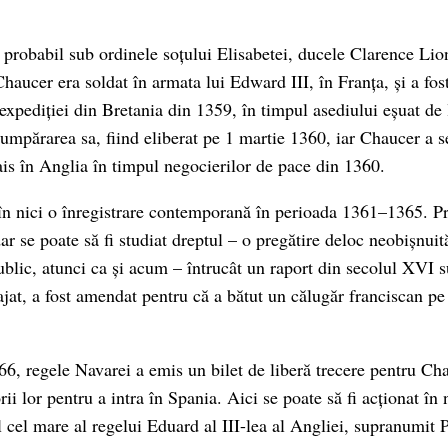
, probabil sub ordinele soțului Elisabetei, ducele Clarence Lio
haucer era soldat în armata lui Edward III, în Franța, și a fos
 expediției din Bretania din 1359, în timpul asediului eșuat d
cumpărarea sa, fiind eliberat pe 1 martie 1360, iar Chaucer a s
is în Anglia în timpul negocierilor de pace din 1360.
n nici o înregistrare contemporană în perioada 1361–1365. Pro
dar se poate să fi studiat dreptul – o pregătire deloc neobișnui
public, atunci ca și acum – întrucât un raport din secolul XVI 
ajat, a fost amendat pentru că a bătut un călugăr franciscan pe
66, regele Navarei a emis un bilet de liberă trecere pentru Cha
torii lor pentru a intra în Spania. Aici se poate să fi acționat î
 cel mare al regelui Eduard al III-lea al Angliei, supranumit 