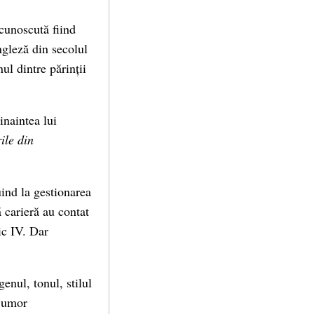
cunoscută fiind
ngleză din secolul
ul dintre părinții
naintea lui
ile din
uind la gestionarea
ă carieră au contat
ric IV. Dar
enul, tonul, stilul
n umor