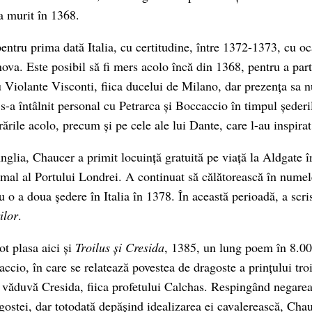
a murit în 1368.
pentru prima dată Italia, cu certitudine, între 1372-1373, cu o
ova. Este posibil să fi mers acolo încă din 1368, pentru a part
 Violante Visconti, fiica ducelui de Milano, dar prezența sa nu
s-a întâlnit personal cu Petrarca și Boccaccio în timpul șederilo
rările acolo, precum și pe cele ale lui Dante, care l-au inspira
nglia, Chaucer a primit locuință gratuită pe viață la Aldgate î
mal al Portului Londrei. A continuat să călătorească în numel
ru o a doua ședere în Italia în 1378. În această perioadă, a scr
ilor
.
ot plasa aici și
Troilus și
Cresida
, 1385, un lung poem în 8.00
ccio, în care se relatează povestea de dragoste a prințului tro
 văduvă Cresida, fiica profetului Calchas. Respingând negarea
gostei, dar totodată depășind idealizarea ei cavalerească, Cha