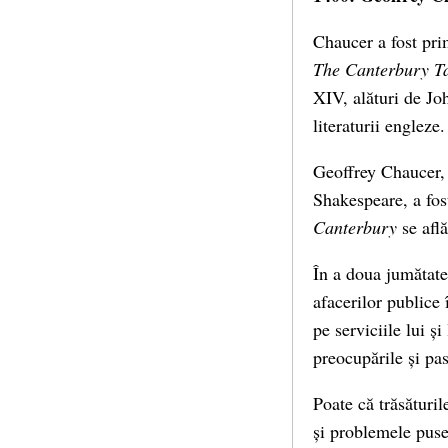
Chaucer a fost pri
The Canterbury T
XIV, alături de Jo
literaturii engleze.
Geoffrey Chaucer, 
Shakespeare, a fos
Canterbury
se află
În a doua jumătate
afacerilor publice 
pe serviciile lui ș
preocupările și pas
Poate că trăsăturil
și problemele puse