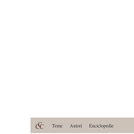
Teme
Autori
Enciclopedie