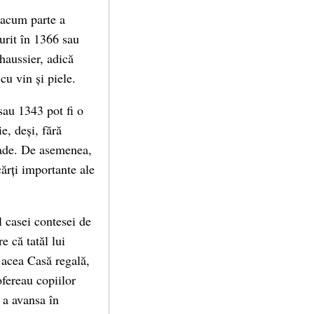
 acum parte a
urit în 1366 sau
haussier, adică
cu vin și piele.
sau 1343 pot fi o
e, deși, fără
ioade. De asemenea,
cărți importante ale
 casei contesei de
e că tatăl lui
n acea Casă regală,
ofereau copiilor
 a avansa în