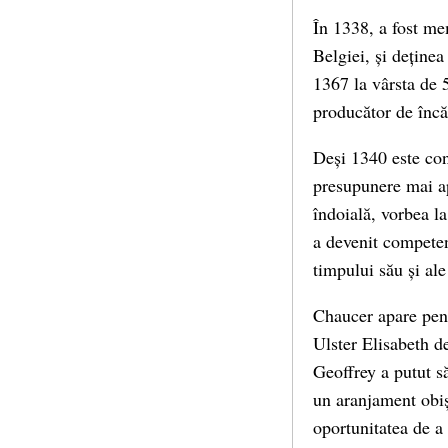
În 1338, a fost me
Belgiei, și deținea
1367 la vârsta de 
producător de încăl
Deși 1340 este con
presupunere mai apr
îndoială, vorbea l
a devenit competent
timpului său și ale
Chaucer apare pent
Ulster Elisabeth de
Geoffrey a putut să
un aranjament obișn
oportunitatea de a