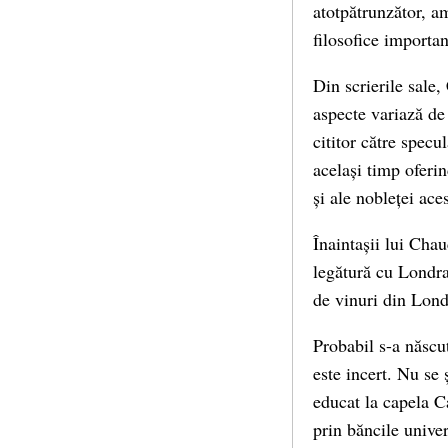
atotpătrunzător, am
filosofice importan
Din scrierile sale,
aspecte variază de
cititor către specu
același timp oferi
și ale nobleței aces
Înaintașii lui Chau
legătură cu Londra
de vinuri din Lond
Probabil s-a născu
este incert. Nu se 
educat la capela C
prin băncile univers